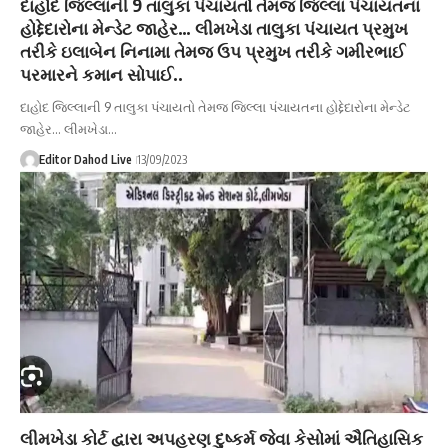
દાહોદ જિલ્લાની 9 તાલુકા પંચાયતો તેમજ જિલ્લા પંચાયતના
હોદ્દેદારોના મેન્ડેટ જાહેર… લીમખેડા તાલુકા પંચાયત પ્રમુખ
તરીકે ઇલાબેન નિનામા તેમજ ઉપ પ્રમુખ તરીકે ગમીરભાઈ
પરમારને કમાન સોપાઈ..
દાહોદ જિલ્લાની 9 તાલુકા પંચાયતો તેમજ જિલ્લા પંચાયતના હોદ્દેદારોના મેન્ડેટ
જાહેર... લીમખેડા…
Editor Dahod Live
13/09/2023
લીમખેડા કોર્ટ દ્વારા અપહરણ દુષ્કર્મ જેવા કેસોમાં ઐતિહાસિક