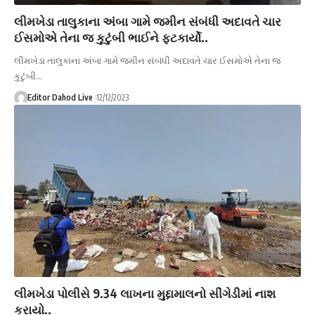
લીમખેડા તાલુકાના અંબા ગામે જમીન સંબંધી અદાવતે ચાર
ઈસમોએ તેના જ કુટુંબી ભાઈને ફટકાર્યો..
લીમખેડા તાલુકાના અંબા ગામે જમીન સંબંધી અદાવતે ચાર ઈસમોએ તેના જ
કુટુંબી…
Editor Dahod Live
12/12/2023
લીમખેડા પોલીસે 9.34 લાખના મુદ્દામાલનો સીંગેડીમાં નાશ
કરાયો..