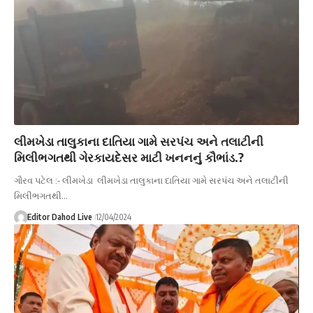
લીમખેડા તાલુકાના દાતિયા ગામે સરપંચ અને તલાટીની
મિલીભગતથી ગેરકાયદેસર માટી ખનનનું કૌભાંડ.?
ગૌરવ પટેલ :- લીમખેડા લીમખેડા તાલુકાના દાતિયા ગામે સરપંચ અને તલાટીની
મિલીભગતથી…
Editor Dahod Live
12/04/2024