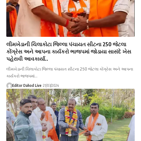
લીમખેડાની ચિલાકોટા જિલ્લા પંચાયત સીટના 250 જેટલા
કોંગ્રેસ અને આપના કાર્યકરો ભાજપમાં જોડાયા સાસંદે ખેસ
પહેરાવી આવકાર્યા..
લીમખેડાની ચિલાકોટા જિલ્લા પંચાયત સીટના 250 જેટલા કોંગ્રેસ અને આપના
કાર્યકરો ભાજપમાં…
Editor Dahod Live
21/03/2024