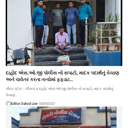
દાહોદ એસ.ઓ.જી પોલીસ નો સપાટો, માદક પદાર્થનું વેચાણ
અને વાવેતર કરતા તત્વોમાં ફફડાટ..
ગૌરવ પટેલ :- લીમખેડા દાહોદ એસ.ઓ.જી પોલીસ નો સપાટો, માદક પદાર્થનું
વેચાણ…
Editor Dahod Live
06/09/2023