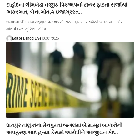
દાહોદના લીમખેડા નજીક પિકઅપનો ટાયર ફાટતા સર્જાયો
અકસ્માત, બેના મોત,4 ઇજાગ્રસ્ત..
દાહોદના લીમખેડા નજીક પિકઅપનો ટાયર ફાટતા સર્જાયો અકસ્માત, બેના
મોત,4 ઇજાગ્રસ્ત.. ગૌરવ…
Editor Dahod Live
07/01/2026
ધાનપુર તાલુકાના મેનપુરના જંગલમાં બે માસૂમ બાળકોની
અપહરણ બાદ હત્યા કેસમાં આરોપીને આજીવન કેદ..