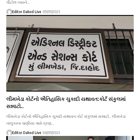
પીટોલ બસને…
Editor Dahod Live
09/09/2023
લીમખેડા કોર્ટનો ઐતિહાસિક ચુકાદો યથાવત:કોર્ટ સંકુલમાં
સન્નાટો..
લીમખેડા કોર્ટનો ઐતિહાસિક ચુકાદો યથાવત:કોર્ટ સંકુલમાં સન્નાટો.. લીમખેડા
તાલુકાના પાણીયા ગામે ત્રણ…
Editor Dahod Live
06/09/2023