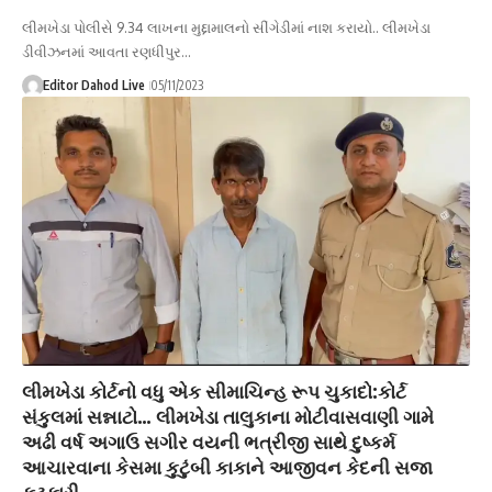
લીમખેડા પોલીસે 9.34 લાખના મુદ્દામાલનો સીંગેડીમાં નાશ કરાયો.. લીમખેડા
ડીવીઝનમાં આવતા રણધીપુર…
Editor Dahod Live
05/11/2023
લીમખેડા કોર્ટનો વધુ એક સીમાચિન્હ રૂપ ચુકાદો:કોર્ટ
સંકુલમાં સન્નાટો… લીમખેડા તાલુકાના મોટીવાસવાણી ગામે
અઢી વર્ષ અગાઉ સગીર વયની ભત્રીજી સાથે દુષ્કર્મ
આચારવાના કેસમા કુટુંબી કાકાને આજીવન કેદની સજા
ફટકારી….