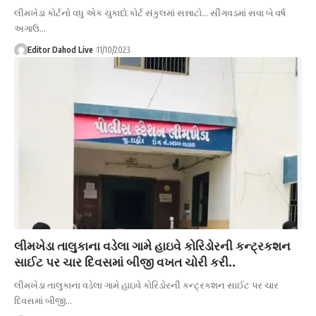
લીમખેડા કોર્ટનો વધુ એક ચુકાદો:કોર્ટ સંકુલમાં સન્નાટો... સીંગવડમાં સવા બે વર્ષ
અગાઉ…
Editor Dahod Live
11/10/2023
લીમખેડા તાલુકાના વડેલા ગામે હાઇવે કોરિડોરની કન્ટ્રકશન
સાઈટ પર ચાર દિવસમાં બીજી વખત ચોરી કરી..
લીમખેડા તાલુકાના વડેલા ગામે હાઇવે કોરિડોરની કન્ટ્રકશન સાઈટ પર ચાર
દિવસમાં બીજી…