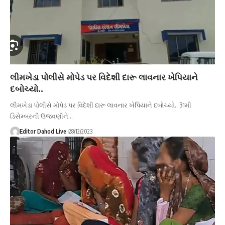
લીમખેડા પોલીસે મોપેડ પર વિદેશી દારૂ લાવનાર ખેપિયાને
દબોચ્યો..
લીમખેડા પોલીસે મોપેડ પર વિદેશી દારૂ લાવનાર ખેપિયાને દબોચ્યો.. 31મી
ડિસેમ્બરની ઉજવણીને…
Editor Dahod Live
28/12/2023