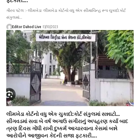
ગૌરવ પટેલ :- લીમખેડા લીમખેડા કોર્ટનો વધુ એક સીમાચિન્હ રૂપ ચુકાદો:કોર્ટ
સંકુલમાં…
Editor Dahod Live
13/10/2023
લીમખેડા કોર્ટનો વધુ એક ચુકાદો:કોર્ટ સંકુલમાં સન્નાટો…
સીંગવડમાં સવા બે વર્ષ અગાઉ સગીરાનું અપહરણ કર્યા બાદ
ત્રણ દિવસ ગોંધી રાખી દુષ્કર્મ આચારવાના કેસમાં બન્ને
આરોપીને આજીવન કેદની સજા ફટકારી….