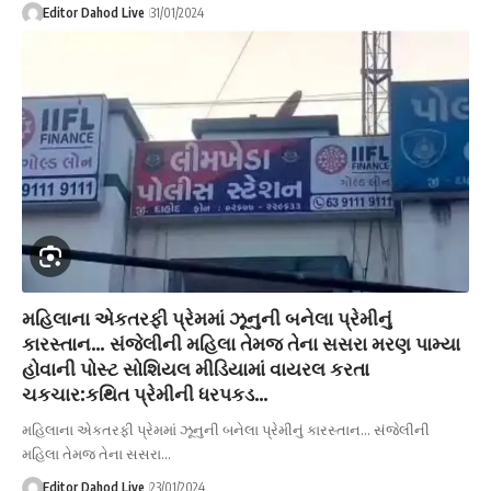
Editor Dahod Live
31/01/2024
મહિલાના એકતરફી પ્રેમમાં ઝૂનુની બનેલા પ્રેમીનું
કારસ્તાન… સંજેલીની મહિલા તેમજ તેના સસરા મરણ પામ્યા
હોવાની પોસ્ટ સોશિયલ મીડિયામાં વાયરલ કરતા
ચકચાર:કથિત પ્રેમીની ધરપકડ…
મહિલાના એકતરફી પ્રેમમાં ઝૂનુની બનેલા પ્રેમીનું કારસ્તાન... સંજેલીની
મહિલા તેમજ તેના સસરા…
Editor Dahod Live
23/01/2024