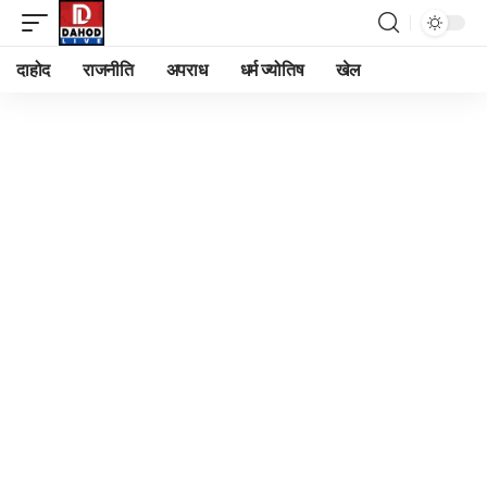
दाहोद
राजनीति
अपराध
धर्म ज्योतिष
खेल