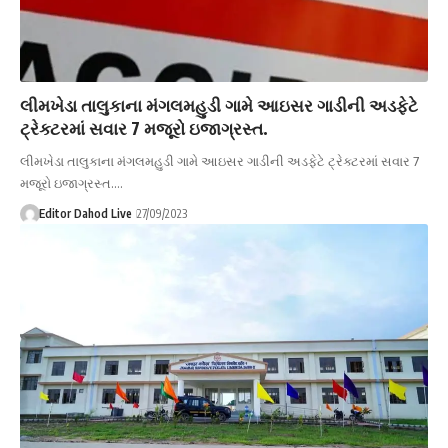
લીમખેડા તાલુકાના મંગલમહુડી ગામે આઇસર ગાડીની અડફેટે
ટ્રેક્ટરમાં સવાર 7 મજૂરો ઇજાગ્રસ્ત.
લીમખેડા તાલુકાના મંગલમહુડી ગામે આઇસર ગાડીની અડફેટે ટ્રેક્ટરમાં સવાર 7
મજૂરો ઇજાગ્રસ્ત.…
Editor Dahod Live
27/09/2023