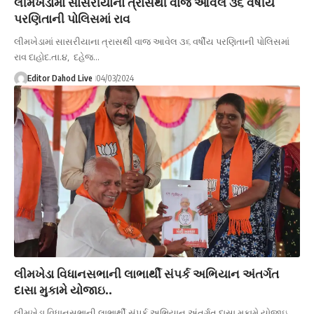
લીમખેડામાં સાસરીયાના ત્રાસથી વાજ આવેલ ૩૬ વર્ષીય
પરણિતાની પોલિસમાં રાવ
લીમખેડામાં સાસરીયાના ત્રાસથી વાજ આવેલ ૩૬ વર્ષીય પરણિતાની પોલિસમાં
રાવ દાહોદ.તા.૪, દહેજ…
Editor Dahod Live
04/03/2024
લીમખેડા વિધાનસભાની લાભાર્થી સંપર્ક અભિયાન અંતર્ગત
દાસા મુકામે યોજાઇ..
લીમખેડા વિધાનસભાની લાભાર્થી સંપર્ક અભિયાન અંતર્ગત દાસા મુકામે યોજાઇ..