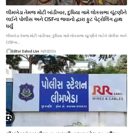
લીમખેડા તેમજ મોટી બાંડીબાર, દુધિયા ગામે લોકસભા ચૂંટણીને
લઈને પોલીસ અને CISFના જવાનો દ્વારા ફુટ પેટ્રોલિંગ હાથ
ધર્યું
લીમખેડા તેમજ મોટી બાંડીબાર, દુધિયા ગામે લોકસભા ચૂંટણીને લઈને પોલીસ અને
CISFના…
Editor Dahod Live
14/03/2024