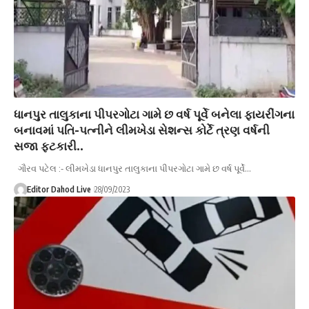
ધાનપુર તાલુકાના પીપરગોટા ગામે છ વર્ષ પૂર્વે બનેલા ફાયરીંગના
બનાવમાં પતિ-પત્નીને લીમખેડા સેશન્સ કોર્ટે ત્રણ વર્ષની
સજા ફટકારી..
ગૌરવ પટેલ :- લીમખેડા ધાનપુર તાલુકાના પીપરગોટા ગામે છ વર્ષ પૂર્વે…
Editor Dahod Live
28/09/2023