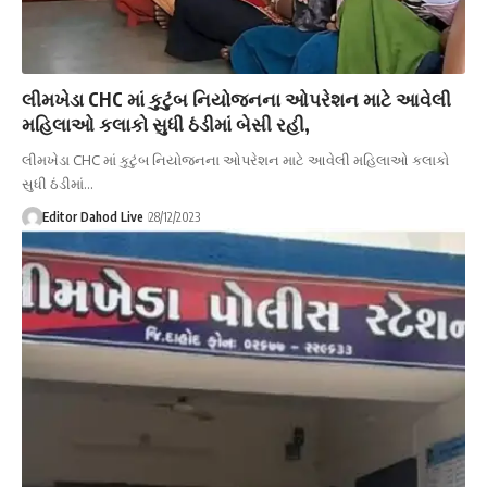
લીમખેડા CHC માં કુટુંબ નિયોજનના ઓપરેશન માટે આવેલી
મહિલાઓ કલાકો સુધી ઠંડીમાં બેસી રહી,
લીમખેડા CHC માં કુટુંબ નિયોજનના ઓપરેશન માટે આવેલી મહિલાઓ કલાકો
સુધી ઠંડીમાં…
Editor Dahod Live
28/12/2023