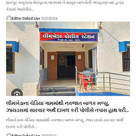
ધાનપુર તાલુકાના મેનપુરના જંગલમાં બે માસૂમ બાળકોની અપહરણ બાદ હત્યા
કેસમાં આરોપીને…
Editor Dahod Live
02/01/2026
લીમખેડાના ચેડિયા ગામમાંથી નવજાત બાળક મળ્યુ,
ઝાયડસમાં સારવાર અર્થે દાખલ કરી પોલીસે તપાસ હાથ ધરી..
લીમખેડાના ચેડિયા ગામમાંથી નવજાત બાળક મળ્યુ, ઝાયડસમાં સારવાર અર્થે
દાખલ કરી પોલીસે…
Editor Dahod Live
20/11/2024