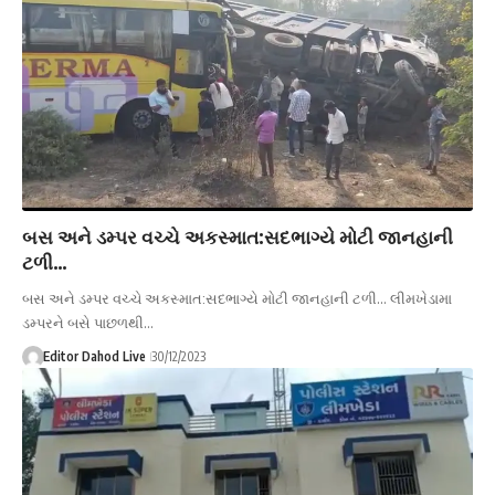
બસ અને ડમ્પર વચ્ચે અકસ્માત:સદભાગ્યે મોટી જાનહાની
ટળી…
બસ અને ડમ્પર વચ્ચે અકસ્માત:સદભાગ્યે મોટી જાનહાની ટળી... લીમખેડામા
ડમ્પરને બસે પાછળથી…
Editor Dahod Live
30/12/2023