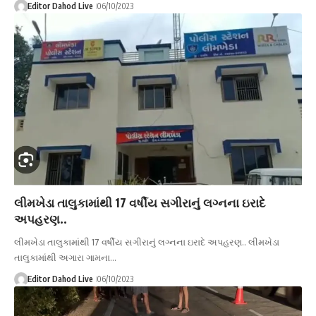
Editor Dahod Live
06/10/2023
લીમખેડા તાલુકામાંથી 17 વર્ષીય સગીરાનું લગ્નના ઇરાદે
અપહરણ..
લીમખેડા તાલુકામાંથી 17 વર્ષીય સગીરાનું લગ્નના ઇરાદે અપહરણ.. લીમખેડા
તાલુકામાંથી અગારા ગામના…
Editor Dahod Live
06/10/2023