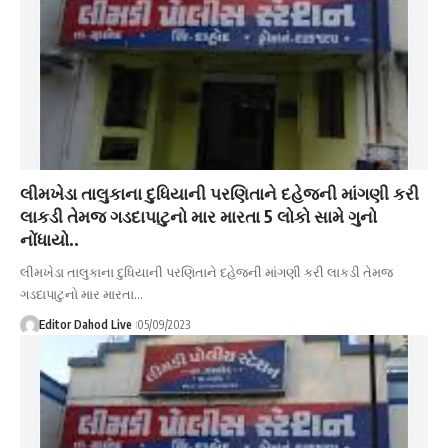
લીમખેડા તાલુકાના દુધિયાની પરણિતાને દહેજની માંગણી કરી
લાકડી તેમજ ગડદાપાટુનો માર મારતા 5 લોકો સામે ગુનો
નોંધાયો..
લીમખેડા તાલુકાના દુધિયાની પરણિતાને દહેજની માંગણી કરી લાકડી તેમજ
ગડદાપાટુનો માર મારતા…
Editor Dahod Live
05/09/2023