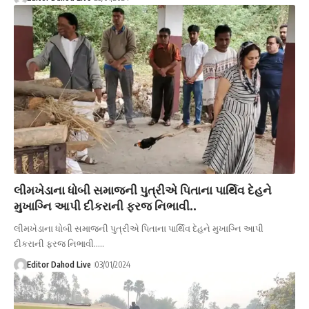
લીમખેડાના ધોબી સમાજની પુત્રીએ પિતાના પાર્થિવ દેહને
મુખાગ્નિ આપી દીકરાની ફરજ નિભાવી..
લીમખેડાના ધોબી સમાજની પુત્રીએ પિતાના પાર્થિવ દેહને મુખાગ્નિ આપી
દીકરાની ફરજ નિભાવી..…
Editor Dahod Live
03/01/2024