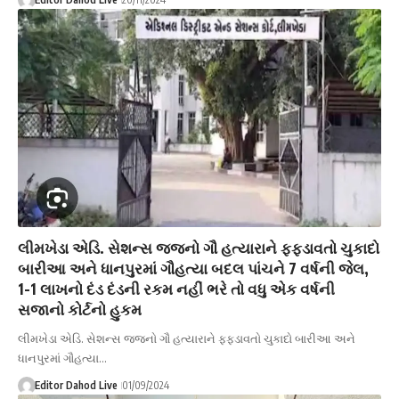
લીમખેડા એડિ. સેશન્સ જજનો ગૌ હત્યારાને ફફડાવતો ચુકાદો
બારીઆ અને ધાનપુરમાં ગૌહત્યા બદલ પાંચને 7 વર્ષની જેલ,
1-1 લાખનો દંડ દંડની રકમ નહીં ભરે તો વધુ એક વર્ષની
સજાનો કોર્ટનો હુકમ
લીમખેડા એડિ. સેશન્સ જજનો ગૌ હત્યારાને ફફડાવતો ચુકાદો બારીઆ અને
ધાનપુરમાં ગૌહત્યા…
Editor Dahod Live
01/09/2024