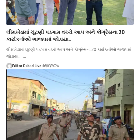
લીમખેડામાં ચૂંટણી પડગામ વચ્ચે આપ અને કોંગ્રેસના 20
કાર્યકર્તાઓ ભાજપમાં જોડાયા..
લીમખેડામાં ચૂંટણી પડગામ વચ્ચે આપ અને કોંગ્રેસના 20 કાર્યકર્તાઓ ભાજપમાં
જોડાયા.. …
Editor Dahod Live
16/03/2024