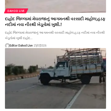
DAHOD LIVE
દાહોદ જિલ્લામાં મેઘરાજાનું આગમનથી વરસાદી માહોલ;હડફ
નદીમાં નવા નીરથી ખેડૂતોમાં ખુશી.!
દાહોદ જિલ્લામાં મેઘરાજાનું આગમનથી વરસાદી માહોલ;હડફ નદીમાં નવા નીરથી
ખેડૂતોમાં ખુશી દાહોદ…
Editor Dahod Live
25/07/2026