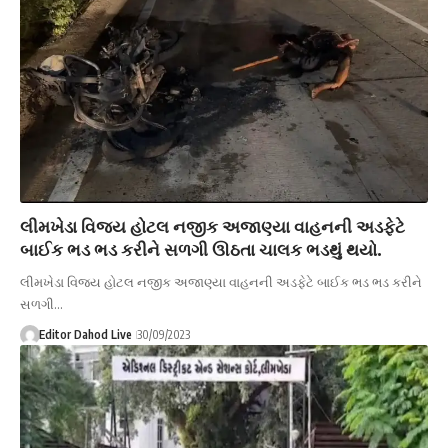
લીમખેડા વિજય હોટલ નજીક અજાણ્યા વાહનની અડફેટે
બાઈક ભડ ભડ કરીને સળગી ઊઠતા ચાલક ભડથું થયો.
લીમખેડા વિજય હોટલ નજીક અજાણ્યા વાહનની અડફેટે બાઈક ભડ ભડ કરીને
સળગી…
Editor Dahod Live
30/09/2023