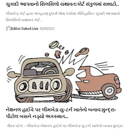
ચુકાદો આપવાનો સિલસિલો યથાવત:કોર્ટ સંકુલમાં સન્નાટો..
લીમખેડા કોર્ટ દ્વારા અપહરણ દુષ્કર્મ જેવા કેસોમાં ઐતિહાસિક ચુકાદો આપવાનો
સિલસિલો યથાવત:કોર્ટ…
Editor Dahod Live
12/09/2023
નેશનલ હાઈવે પર લીમખેડા યુ-ટર્ન ખાતેનો બનાવ:મુન્દ્રા-
પીટોલ બસને નડ્યો અકસ્માત…
ગૌરવ પટેલ :- લીમખેડા નેશનલ હાઈવે પર લીમખેડા યુ-ટર્ન ખાતેનો બનાવ:મુન્દ્રા-