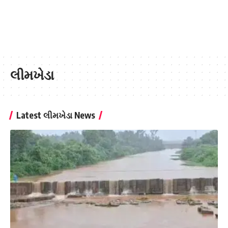
લીમખેડા
Latest લીમખેડા News