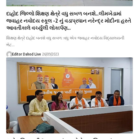
દાહોદ જિલ્લો શિક્ષણ ક્ષેત્રે વધુ સબળ બનશે..લીમખેડામાં
જવાહર નવોદય સ્કૂલ -2 નું વડાપ્રધાન નરેન્દ્ર મોદીના હસ્તે
આવતીકાલે વર્ચ્યુલી લોકાર્પણ..
શિક્ષણ ક્ષેત્રે દાહોદ બનશે વધુ સબળ :વધુ એક જવાહર નવોદય વિદ્યાલયની
ભેટ…
Editor Dahod Live
26/09/2023