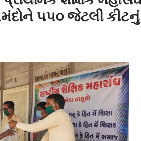
મંદોને ૫૫૦ જેટલી કીટનું