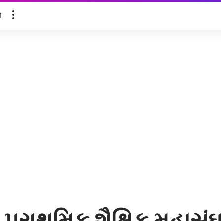
ल
 પ્રાથમિક શૈક્ષિક મહાસંઘ 