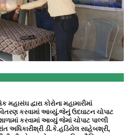
ષિક મહાસંઘ દ્વારા કોરોના મહામારીમાં
વિતરણ કરવામાં આવ્યું.જેનું ઉદઘાટન ચોપાટ
ાળામાં કરવામાં આવ્યું જેમાં ચોપાટ પાલ્લી
રાંત અધિકારીશ્રી ડી.કે.હડિયેલ સાહેબશ્રી,