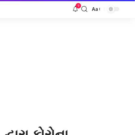
9
Aa
Font
Resizer
દ્વારા કોરોના