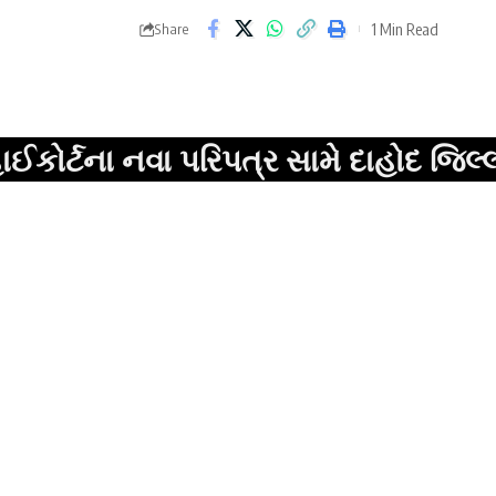
1 Min Read
Share
 નવા પરિપત્ર સામે દાહોદ જિલ્લા વકીલ મ