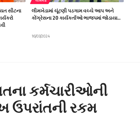
લીમખેડા
ચાયત સીટના
લીમખેડામાં ચૂંટણી પડગામ વચ્ચે આપ અને
ર્યકરો
કોંગ્રેસના 20 કાર્યકર્તાઓ ભાજપમાં જોડાયા..
ાવી
16/03/2024
યતના કર્મચારીઓની
લાખ ઉપરાંતની રકમ