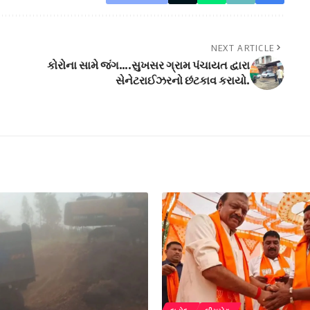
NEXT ARTICLE
કોરોના સામે જંગ….સુખસર ગ્રામ પંચાયત દ્વારા
સેનેટરાઈઝરનો છંટકાવ કરાયો.