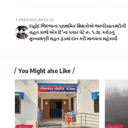
PREVIOUS ARTICLE
દાહોદ જિલ્લાના પ્રાથમિક શિક્ષકોએ જરૂરિયાતમંદોની
રાહત કાજે એક દિ’ના પગાર પેટે રૂ. ૧.૭૮ કરોડનું
મુખ્યમંત્રી રાહત ફંડમાં દાન કરી માનવતા મહેકાવી
You Might also Like