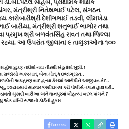
ી ડી.બી.પટેલ સાહેબ, પ્રાથમિક શૈક્ષિક
ાંગર, મંત્રીશ્રી નિતેશભાઈ પટેલ, સંગઠન
જ્ય કારોબારીશ્રી દેશીંગભાઈ તડવી, લીમખેડા
શભાઈ બારીયા, મંત્રીશ્રી શનુભાઈ ભાભોર તથા
ેવા પ્રમુખ શ્રી બળવંતસિંહ રાવત તથા જિલ્લા
 રહ્યા. આ ઉપરાંત જીલાના ૯ તાલુકાઓના ૧૦૦
ાહોલ;હડફ નદીમાં નવા નીરથી ખેડૂતોમાં ખુશી.!
 સર્જાયો અકસ્માત, બેના મોત,4 ઇજાગ્રસ્ત..
મ બાળકોની અપહરણ બાદ હત્યા કેસમાં આરોપીને આજીવન કેદ..
યુ, ઝાયડસમાં સારવાર અર્થે દાખલ કરી પોલીસે તપાસ હાથ ધરી..
ડાવતો ચુકાદો બારીઆ અને ધાનપુરમાં ગૌહત્યા બદલ પાંચને 7
વધુ એક વર્ષની સજાનો કોર્ટનો હુકમ
Facebook