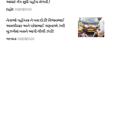
આધારે ગેંગ સુધી પહોંચ મેળવી.!
દાહોદ
06/08/2026
નેતાઓ પહોંચ્યા ને બસ દોડી! વિજયભાઈ
અમલીયાર અને પરેશભાઈ ગણવાએ ઝરી
બુઝર્ગમાં બસને આપી લીલી ઝંડી!
ગરબાડા
06/08/2026