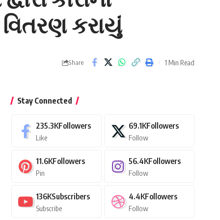
 વિતરણ કરાયું
1 Min Read
Share
Stay Connected
235.3K
Followers
69.1K
Followers
Like
Follow
11.6K
Followers
56.4K
Followers
Pin
Follow
136K
Subscribers
4.4K
Followers
Subscribe
Follow