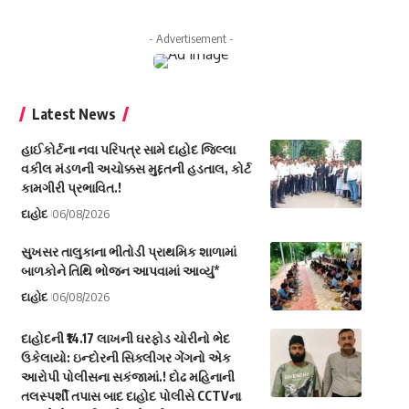
- Advertisement -
Latest News
હાઈકોર્ટના નવા પરિપત્ર સામે દાહોદ જિલ્લા
વકીલ મંડળની અચોક્કસ મુદ્દતની હડતાલ, કોર્ટ
કામગીરી પ્રભાવિત.!
દાહોદ
06/08/2026
સુખસર તાલુકાના ભીતોડી પ્રાથમિક શાળામાં
બાળકોને તિથિ ભોજન આપવામાં આવ્યું*
દાહોદ
06/08/2026
દાહોદની ₹14.17 લાખની ઘરફોડ ચોરીનો ભેદ
ઉકેલાયો: ઇન્દોરની સિક્લીગર ગેંગનો એક
આરોપી પોલીસના સકંજામાં.! દોઢ મહિનાની
તલસ્પર્શી તપાસ બાદ દાહોદ પોલીસે CCTVના