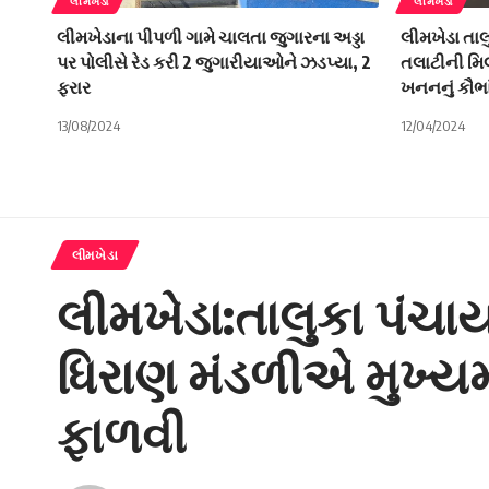
લીમખેડા
લીમખેડા
લીમખેડાના પીપળી ગામે ચાલતા જુગારના અડ્ડા
લીમખેડા તાલ
પર પોલીસે રેડ કરી 2 જુગારીયાઓને ઝડપ્યા, 2
તલાટીની મિ
ફરાર
ખનનનું કૌભા
13/08/2024
12/04/2024
લીમખેડા
લીમખેડા:તાલુકા પંચ
ધિરાણ મંડળીએ મુખ્યમ
ફાળવી