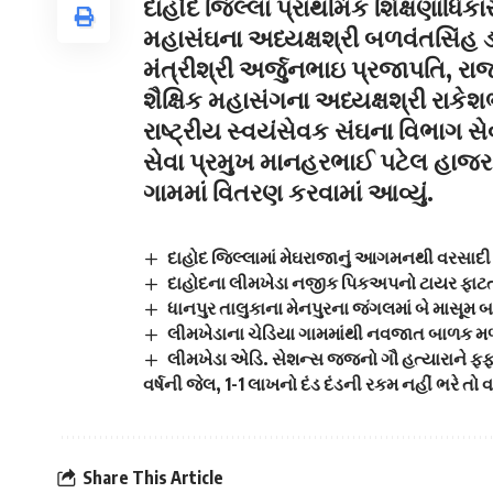
દાહોદ જિલ્લા પ્રાથમિક શિક્ષણાધિકાર
મહાસંઘના અધ્યક્ષશ્રી બળવંતસિંહ ડ
મંત્રીશ્રી અર્જુનભાઇ પ્રજાપતિ, રા
શૈક્ષિક મહાસંગના અધ્યક્ષશ્રી રાકે
રાષ્ટ્રીય સ્વયંસેવક સંઘના વિભાગ સ
સેવા પ્રમુખ માનહરભાઈ પટેલ હાજર
ગામમાં વિતરણ કરવામાં આવ્યું.
દાહોદ જિલ્લામાં મેઘરાજાનું આગમનથી વરસાદી મ
દાહોદના લીમખેડા નજીક પિકઅપનો ટાયર ફાટતા
ધાનપુર તાલુકાના મેનપુરના જંગલમાં બે માસૂ
લીમખેડાના ચેડિયા ગામમાંથી નવજાત બાળક મળ્
લીમખેડા એડિ. સેશન્સ જજનો ગૌ હત્યારાને ફફ
વર્ષની જેલ, 1-1 લાખનો દંડ દંડની રકમ નહીં ભરે તો 
Share This Article