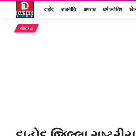
दाहोद
राजनीति
अपराध
धर्म ज्योतिष
खे
લીમખેડા
દાહોદ જિલ્લા રાષ્ટ્રીય