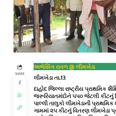
અભેસિંગ રાવળ @ લીમખેડા
SHARE
લીમખેડા તા.13
દાહોદ જિલ્લા રાષ્ટ્રીય પ્રાથમિક શૈક્
જરૂરિયાતમંદોને ૫૫૦ જેટલી કીટનું 
પાલ્લી તાલુકો લીમખેડાની પ્રાથમિક શ
ગામમાં ૨૫ કીટનું વિતરણ લીમખેડા પ્