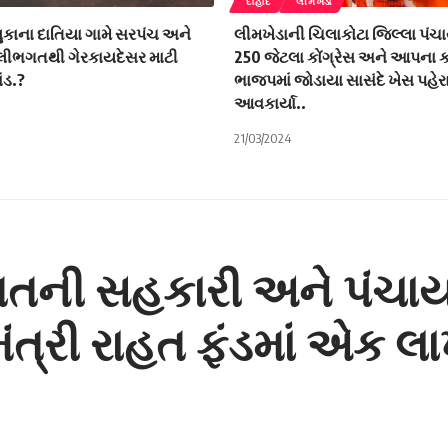
દાહોદ
લીમખેડા
ુકાના દાતિયા ગામે સરપંચ અને
લીમખેડાની ચિલાકોટા જિલ્લા પં
લીભગતથી ગેરકાયદેસર માટી
250 જેટલા કોંગ્રેસ અને આપના કા
ંડ.?
ભાજપમાં જોડાયા સાસંદે ખેસ પહેર
આવકાર્યા..
21/03/2024
ાયતની સહકારી અને પંચા
ંત્રી રાહત ફંડમાં એક 