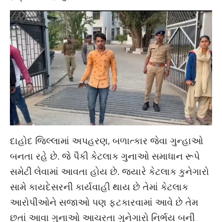
દાહોદ જિલ્લામાં અપહરણ, બળાત્કાર જેવા ગુન્હાઓ
બનતા રહે છે. જે પૈકી કેટલાક ગુનાઓ સમાધાન રૂપે
સમેટી લેવામાં આવતા હોય છે. જ્યારે કેટલાક કુનેગારો
સામે કાયદેસરની કાર્યવાહી થાય છે તેમાં કેટલાક
આરોપીઓને સજાઓ પણ ફટકારવામાં આવે છે તેમ
છતાં આવા ગુનાઓ આચરતા ગુનેગારો નિર્ભય બની