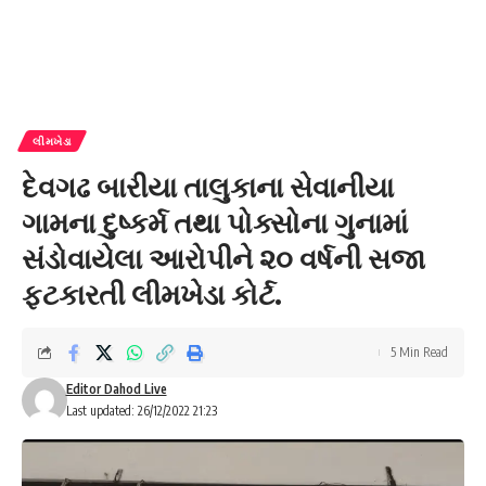
લીમખેડા
દેવગઢ બારીયા તાલુકાના સેવાનીયા
ગામના દુષ્કર્મ તથા પોક્સોના ગુનામાં
સંડોવાયેલા આરોપીને ૨૦ વર્ષની સજા
ફટકારતી લીમખેડા કોર્ટ.
5 Min Read
Editor Dahod Live
Last updated: 26/12/2022 21:23