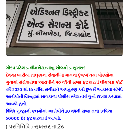
ગૌરવ પટેલ :- લીમખેડા/બાબુ સોલંકી :- સુખસર
દેવગઢ બારીયા તાલુકાના સેવાનીયા ગામના દુષ્કર્મ તથા પોક્સોના
ગુનામાં સંડોવાયેલા આરોપીને ૨૦ વર્ષની સજા ફટકારતી લીમખેડા કોર્ટ.
વર્ષ-2020 માં 16 વર્ષીય સગીરાને અપહરણ કરી દુષ્કર્મ આચરવા સંબંધે
આરોપીની વિરુદ્ધમાં સાગટાળા પોલીસ સ્ટેશનમાં ગુનો દાખલ કરવામાં
આવ્યો હતો.
વિવિધ ગુન્હાની કલમોમાં આરોપીને 20 વર્ષની સજા તથા રૂપિયા
50000 દંડ ફટકારવામાં આવ્યો.
( પ્રતિનિધિ ) સુખસર,તા.26