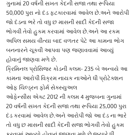
ગુનામાં 20 વર્ષની સખત કેદની સજા તથા રૂપિયા
50,000 પુરા નો દંડ ફટકારવામાં આવેલ છે.અને આરોપી
જો દંડના ભરે તો વધુ છ માસની સાદી કેદની સજા
ભોગવી તેવો હુકમ કરવામાં આવેલ છે.અને આ રકમ
અપિલ સમય વીત્યા બાદ વળતર પેટે આ કામના ભોગ
બનનારને ચૂકવી આપવા પણ જણાવવામાં આવ્યું
હોવાનું જાણવા મળે છે.
ક્રિમિનલ પ્રોસિજર કોડની કલમ- 235 બે અન્વયે આ
કામના આરોપી વિક્રમ નાયક નાઓને ધી પ્રોટેક્શન
ઓફ ચિલ્ડ્રન ફોર્મ સેક્સ્યુઅલ
ઓફેન્સીસ એક્ટ 2012 ની કલમ 4 મુજબના ગુનામાં
20 વર્ષની સખત કેદની સજા તથા રૂપિયા 25,000 પુરા
દંડ કરવામાં આવેલ છે.અને આરોપી જો આ દંડ ના ભારે
તો વધુ છ માસની સાદી કેદની સજા ભોગવી તેવો હુકમ
કરવામાં આવ્યો હોવાનું જાણવા મળે છે.જ્યારે ધી