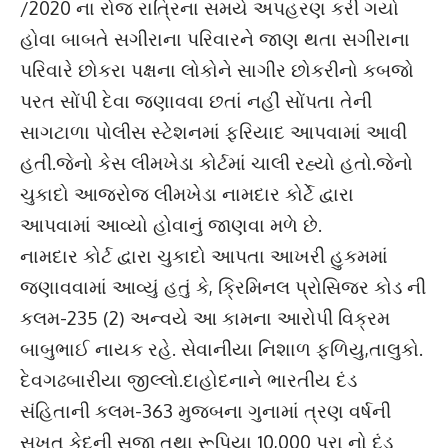
/2020 ના રોજ રાત્રિના સમયે અપહરણ કરી ગયો
હોવા બાબતે સગીરાના પરિવારને જાણ થતા સગીરાના
પરિવારે છોકરા પક્ષના લોકોને સાગીર છોકરીનો કબજો
પરત સોંપી દેવા જણાવવા છતાં નહીં સોંપતા તેની
સાગટાળા પોલીસ સ્ટેશનમાં ફરિયાદ આપવામાં આવી
હતી.જેનો કેસ લીમખેડા કોર્ટમાં ચાલી રહ્યો હતો.જેનો
ચુકાદો આજરોજ લીમખેડા નામદાર કોર્ટે દ્વારા
આપવામાં આવ્યો હોવાનું જાણવા મળે છે.
નામદાર કોર્ટ દ્વારા ચુકાદો આપતા આખરી હુકમમાં
જણાવવામાં આવ્યું હતું કે, ક્રિમિનલ પ્રોસિજર કોડ ની
કલમ-235 (2) અન્વયે આ કામના આરોપી વિક્રમ
બાબુભાઈ નાયક રહે. સેવાનીયા નિશાળ ફળિયુ,તાલુકો.
દેવગઢબારીયા જીલ્લો.દાહોદનાને ભારતીય દંડ
સંહિતાની કલમ-363 મુજબના ગુનામાં ત્રણ વર્ષની
સખત કેદની સજા તથા રૂપિયા 10,000 પુરા નો દંડ