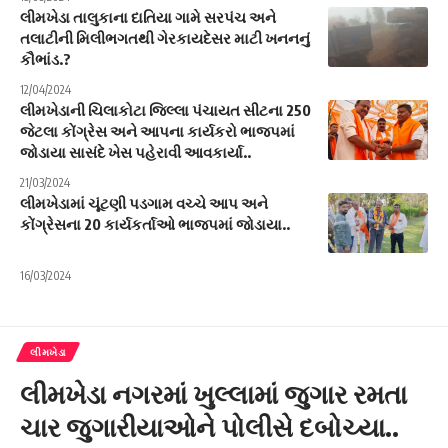
લીમખેડા તાલુકાના દાતિયા ગામે સરપંચ અને
તલાટીની મિલીભગતથી ગેરકાયદેસર માટી ખનનનું
કૌભાંડ.?
12/04/2024
લીમખેડાની ચિલાકોટા જિલ્લા પંચાયત સીટના 250
જેટલા કોંગ્રેસ અને આપના કાર્યકરો ભાજપમાં
જોડાયા સાસંદે ખેસ પહેરાવી આવકાર્યા..
21/03/2024
લીમખેડામાં ચૂંટણી પડગામ વચ્ચે આપ અને
કોંગ્રેસના 20 કાર્યકર્તાઓ ભાજપમાં જોડાયા..
16/03/2024
લીમખેડા
લીમખેડા નગરમાં ખુલ્લામાં જુગાર રમતા
ચાર જુગારીયાઓને પોલીસે દબોચ્યા..