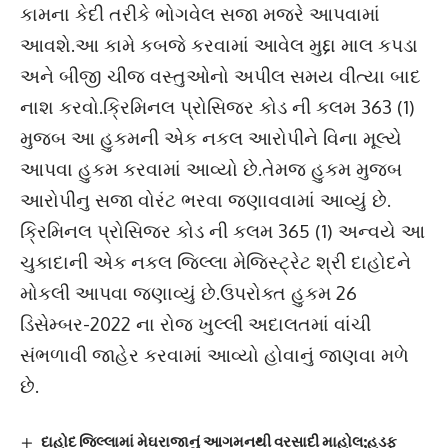
કામના કેદી તરીકે ભોગવેલ સજા મજરે આપવામાં
આવશે.આ કામે કબજે કરવામાં આવેલ મુદ્દા માલ કપડા
અને બીજી ચીજ વસ્તુઓનો અપીલ સમય વીત્યા બાદ
નાશ કરવો.ક્રિમિનલ પ્રોસિજર કોડ ની કલમ 363 (1)
મુજબ આ હુકમની એક નકલ આરોપીને વિના મૂલ્યે
આપવા હુકમ કરવામાં આવ્યો છે.તેમજ હુકમ મુજબ
આરોપીનુ સજા વોરંટ ભરવા જણાવવામાં આવ્યું છે.
ક્રિમિનલ પ્રોસિજર કોડ ની કલમ 365 (1) અન્વયે આ
ચુકાદાની એક નકલ જિલ્લા મેજિસ્ટ્રેટ શ્રી દાહોદને
મોકલી આપવા જણાવ્યું છે.ઉપરોક્ત હુકમ 26
ડિસેમ્બર-2022 ના રોજ ખુલ્લી અદાલતમાં વાંચી
સંભળાવી જાહેર કરવામાં આવ્યો હોવાનું જાણવા મળે
છે.
દાહોદ જિલ્લામાં મેઘરાજાનું આગમનથી વરસાદી માહોલ;હડફ