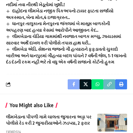
નદીમાં નવા નીરથી ખેડૂતોમાં ખુશી.!
દાહોદના લીમખેડા નજીક પિકઅપનો ટાયર ફાટતા સર્જાયો
અકસ્માત, બેના મોત,4 ઇજાગ્રસ્ત..
ધાનપુર તાલુકાના મેનપુરના જંગલમાં બે માસૂમ બાળકોની
અપહરણ બાદ હત્યા કેસમાં આરોપીને આજીવન કેદ..
લીમખેડાના ચેડિયા ગામમાંથી નવજાત બાળક મળ્યુ, ઝાયડસમાં
સારવાર અર્થે દાખલ કરી પોલીસે તપાસ હાથ ધરી..
લીમખેડા એડિ. સેશન્સ જજનો ગૌ હત્યારાને ફફડાવતો ચુકાદો
બારીઆ અને ધાનપુરમાં ગૌહત્યા બદલ પાંચને 7 વર્ષની જેલ, 1-1 લાખનો
દંડ દંડની રકમ નહીં ભરે તો વધુ એક વર્ષની સજાનો કોર્ટનો હુકમ
You Might also Like
લીમખેડાના પીપળી ગામે ચાલતા જુગારના અડ્ડા પર
પોલીસે રેડ કરી 2 જુગારીયાઓને ઝડપ્યા, 2 ફરાર
13/08/2024