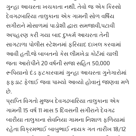
ગુન્હા આચરતા ખચકાતા નથી. તેવો જ એક કિસ્સો
દેવગઢબારિયા તાલુકાના એક ગામની સોળ વર્ષિય
સગીરાને મોસાળમાં પાડોશી દ્વારા સમજાવી,પટાવી
અપહરણ કરી ગયા બાદ દુષ્કર્મ આચરતા તેની
સાગટાળા પોલીસ સ્ટેશનમાં ફરિયાદ દાખલ કરવામાં
આવી હતી.જે બાબતનો કેસ લીમખેડા કોર્ટમાં ચાલી
જતા આરોપીને 20 વર્ષની સજા સહિત 50,000
રૂપિયાનો દંડ ફટકારવામાં ગુન્હા આચરતા ગુનેગારોમાં
ફફડાટ ફેલાઈ જવા પામ્યો આવ્યો હોવાનું જાણવા મળે
છે.
પ્રાપ્તિ વિગતો મુજબ દેવગઢબારિયા તાલુકાના એક
ગામની 15 વર્ષ 11 માસ 5 દિવસની સગીરાને દેવગઢ
બારીયા તાલુકાના સેવનિયા ગામના નિશાળ ફળિયામાં
રહેતા વિક્રમભાઈ બાબુભાઈ નાયક ગત તારીખ 18/12