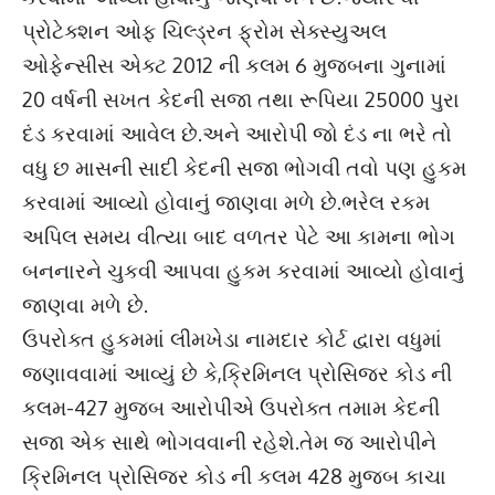
પ્રોટેક્શન ઓફ ચિલ્ડ્રન ફ્રોમ સેક્સ્યુઅલ
ઓફેન્સીસ એક્ટ 2012 ની કલમ 6 મુજબના ગુનામાં
20 વર્ષની સખત કેદની સજા તથા રૂપિયા 25000 પુરા
દંડ કરવામાં આવેલ છે.અને આરોપી જો દંડ ના ભરે તો
વધુ છ માસની સાદી કેદની સજા ભોગવી તવો પણ હુકમ
કરવામાં આવ્યો હોવાનું જાણવા મળે છે.ભરેલ રકમ
અપિલ સમય વીત્યા બાદ વળતર પેટે આ કામના ભોગ
બનનારને ચુકવી આપવા હુકમ કરવામાં આવ્યો હોવાનું
જાણવા મળે છે.
ઉપરોક્ત હુકમમાં લીમખેડા નામદાર કોર્ટ દ્વારા વધુમાં
જણાવવામાં આવ્યું છે કે,ક્રિમિનલ પ્રોસિજર કોડ ની
કલમ-427 મુજબ આરોપીએ ઉપરોક્ત તમામ કેદની
સજા એક સાથે ભોગવવાની રહેશે.તેમ જ આરોપીને
ક્રિમિનલ પ્રોસિજર કોડ ની કલમ 428 મુજબ કાચા