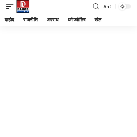
Aa
Font
Resizer
दाहोद
राजनीति
अपराध
धर्म ज्योतिष
खेल