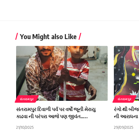
You Might also Like
સંતરામપુર
સંતરામપુર
સંતરામપુર દિવાળી પર્વ પર વર્ષો જૂની મેરાયુ
રંગો થી બીજ
કાઢવા ની પરંપરા આજે પણ જીવંત…..
ની આરાધના 
21/10/2025
29/09/2025