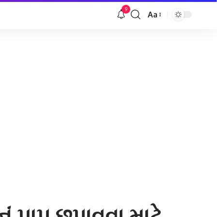
9
Aa
Font
Resizer
ં પાપ છુપાવવા માટે