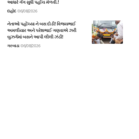
આધારે ગેંગ સુધી પહોંચ મેળવી.!
દાહોદ
06/08/2026
નેતાઓ પહોંચ્યા ને બસ દોડી! વિજયભાઈ
અમલીયાર અને પરેશભાઈ ગણવાએ ઝરી
બુઝર્ગમાં બસને આપી લીલી ઝંડી!
ગરબાડા
06/08/2026