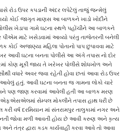
સે રોડ ઉપર કપડાની અંદર લપેટેલું તાજું જન્મેલું
 ગયો કોઈ જાગૃત માણસ આ બાળકને ખાડો ખોદીને
પોલીસ ખેડાપા ગામે ઘટના સ્થળે પહોંચીને આ બાળકને
 પીએમ માટે ખસેડવામાં આવ્યો પરંતુ તાજેતરની બનેલી
ાળક કોઈ અજાણ્યા મહિલા પોતાનો પાપ છુપાવવા માટે
ખરેખર આવી ઘટના બનતા પોલીસે આ અંગે તપાસ નો દોર
ારમાં કોણ મૂકી જાય તે ખરેખર પોલીસે શોધખોળ અને
સૌથી વધારે અવર જવા રહેતી હોવા છતાં આવા રોડ ઉપર
આવેલું હતું. આવી ઘટના બનતા જ ગામના લોકો ચારે
લીસને પણ જાણ કરવામાં આવેલી હતી આ બાળક મરણ
 તેની એફએસએલમાં સેમ્પલ મોકલીને તપાસ હાથ ધરી છે
કરી વર્ષ દરમિયાન માં સંતરામપુર તાલુકામાં નગર અને
 બનતી જોવા મળી આવતી હોય છે આવી કરુણ અને કૃત્ય
અને તંત્ર દ્વારા કડક કાર્યવાહી કરવા આવે તો આવા