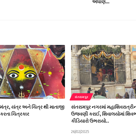
એધાણ…
સંતરામપુર
મંત્ર, યંત્ર અને ચિત્ર થી માતાજી
સંતરામપુર નગરમાં મહાશિવરાત્રી
કરતા ચિત્રકાર
ઉજવણી કરાઈ, શિવાલયોમાં શિવભ
કીડિયારો ઉભરાયો..
26/02/2025