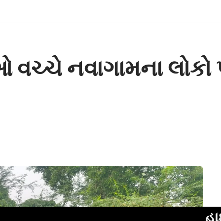
 વચ્ચે નવાગામના લોકો 
હાઈકોર્ટના નવ