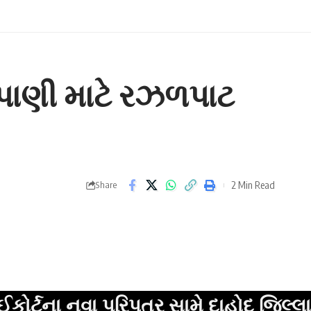
પાણી માટે રઝળપાટ
2 Min Read
Share
ા પરિપત્ર સામે દાહોદ જિલ્લા વકીલ મંડળ