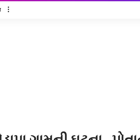
ल
ેડાપા ગામની ઘટના…પોતાનુ