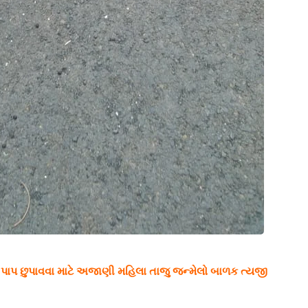
ં પાપ છુપાવવા માટે અજાણી મહિલા તાજુ જન્મેલો બાળક ત્યજી