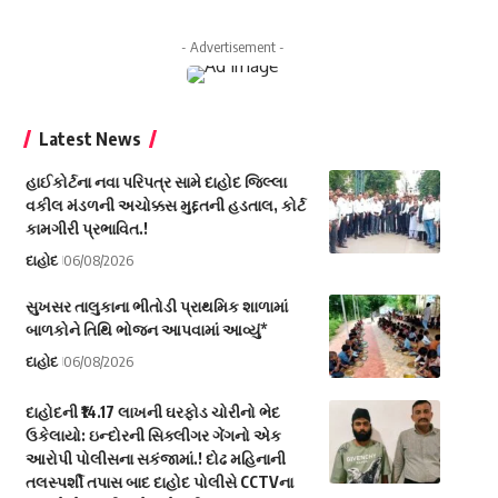
- Advertisement -
Latest News
હાઈકોર્ટના નવા પરિપત્ર સામે દાહોદ જિલ્લા
વકીલ મંડળની અચોક્કસ મુદ્દતની હડતાલ, કોર્ટ
કામગીરી પ્રભાવિત.!
દાહોદ
06/08/2026
સુખસર તાલુકાના ભીતોડી પ્રાથમિક શાળામાં
બાળકોને તિથિ ભોજન આપવામાં આવ્યું*
દાહોદ
06/08/2026
દાહોદની ₹14.17 લાખની ઘરફોડ ચોરીનો ભેદ
ઉકેલાયો: ઇન્દોરની સિક્લીગર ગેંગનો એક
આરોપી પોલીસના સકંજામાં.! દોઢ મહિનાની
તલસ્પર્શી તપાસ બાદ દાહોદ પોલીસે CCTVના