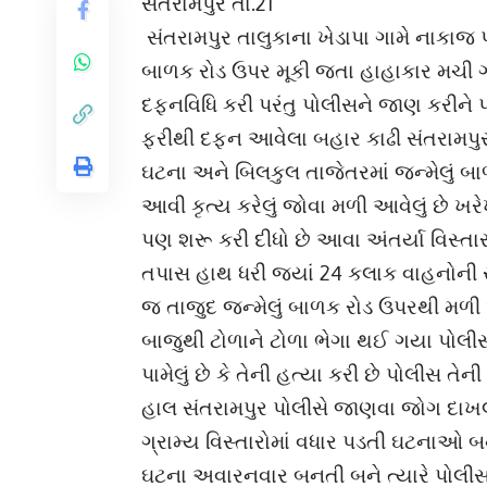
સંતરામપુર તા.21
સંતરામપુર તાલુકાના ખેડાપા ગામે નાકાજ પા
બાળક રોડ ઉપર મૂકી જતા હાહાકાર મચી
દફનવિધિ કરી પરંતુ પોલીસને જાણ કરીને 
ફરીથી દફન આવેલા બહાર કાઢી સંતરામપુર
ઘટના અને બિલકુલ તાજેતરમાં જન્મેલું બ
આવી કૃત્ય કરેલું જોવા મળી આવેલું છે 
પણ શરૂ કરી દીધો છે આવા અંતર્યા વિસ્ત
તપાસ હાથ ધરી જ્યાં 24 કલાક વાહનોની 
જ તાજુદ જન્મેલું બાળક રોડ ઉપરથી મળી 
બાજુથી ટોળાને ટોળા ભેગા થઈ ગયા પો
પામેલું છે કે તેની હત્યા કરી છે પોલીસ
હાલ સંતરામપુર પોલીસે જાણવા જોગ દાખલ 
ગ્રામ્ય વિસ્તારોમાં વધાર પડતી ઘટનાઓ
ઘટના અવારનવાર બનતી બને ત્યારે પોલીસ 