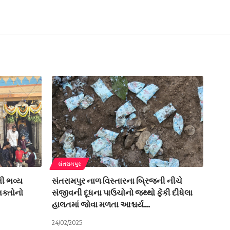
સંતરામપુર
ની ભવ્ય
સંતરામપુર નાળ વિસ્તારના બ્રિજની નીચે
ક્તોનો
સંજીવની દૂધના પાઉચોનો જથ્થો ફેંકી દીધેલા
હાલતમાં જોવા મળતા આશ્ચર્ય…
24/02/2025