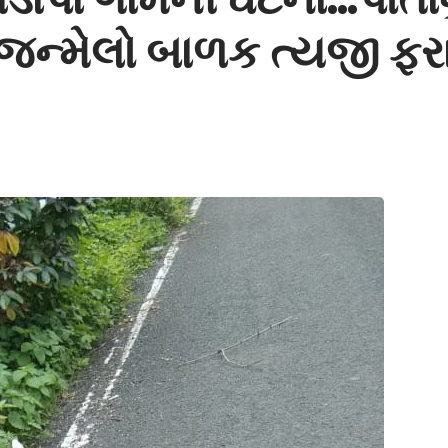
ન્મેલો બાળક ત્યજી ફરા