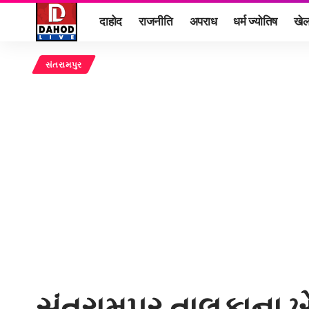
दाहोद
राजनीति
अपराध
धर्म ज्योतिष
खे
સંતરામપુર
સંતરામપુર તાલુકાના ખ