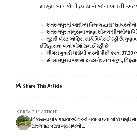
માસુમ બાળકોની હત્યાને ભોગ બનતી અટકી
સંતરામપુરમાં આરોગ્ય વિભાગ દ્વારા ‘સાયક્લો
સંતરામપુર તાલુકાના ભાણા સીમલ સીમલીયા વિવિધ 
તૂટતી પોસ્ટ ઓફિસ સાથે વિખેરાઈ રહી છે.લુણા
ઈતિહાસના પાનાંઓમાં સમાઈ રહી છે
લીમડા મુવાડી પાસેથી કારનો પીછો કરતાં 37.33 
સંતરામપુરમાં અલ્મા ઇન્ટરનેશનલ સ્કૂલ, વિદ્ય
Share This Article
PREVIOUS ARTICLE
વિકાસના પોકળ દાવાઓ વચ્ચે નવાગામના લોકો પાણી માટ
રઝળપાટ કરતા ગ્રામજનો…