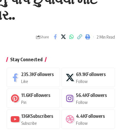
ર..
2 Min Read
Share
Stay Connected
235.3K
Followers
69.1K
Followers
Like
Follow
11.6K
Followers
56.4K
Followers
Pin
Follow
136K
Subscribers
4.4K
Followers
Subscribe
Follow