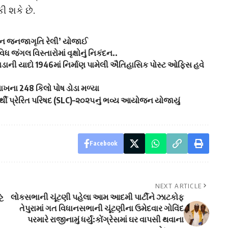
 શકે છે.
થોન જનજાગૃતિ રેલી’ યોજાઈ
જંગલ વિસ્તારોમાં વૃક્ષોનું નિકંદન..
વાડાની યાદો 1946માં નિર્માણ પામેલી ઐતિહાસિક પોસ્ટ ઓફિસ હવે
લાખના 248 કિલો પોષ ડોડા મળ્યા
ાર્થી પ્રેરિત પરિષદ (SLC)–૨૦૨૫નું ભવ્ય આયોજન યોજાયું
Facebook
NEXT ARTICLE
લોકસભાની ચૂંટણી પહેલા આમ આદમી પાર્ટીને ઝાટકોફ
ે
તેપુરામાં ગત વિધાનસભાની ચૂંટણીના ઉમેદવાર ગોવિંદ
પરમારે રાજીનામું ધર્યું:કોંગ્રેસમાં ઘર વાપસી થવાના