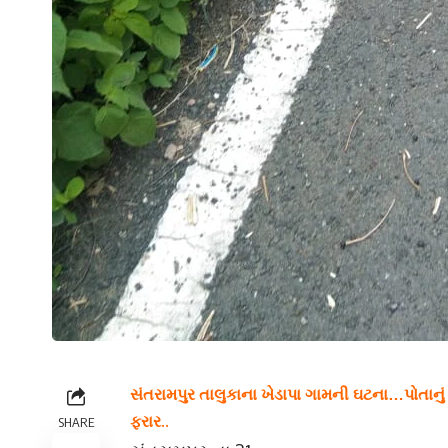
સંતરામપુર તાલુકાના ખેડાપા ગામની ઘટના…પોતાનુ
ફરાર..
SHARE