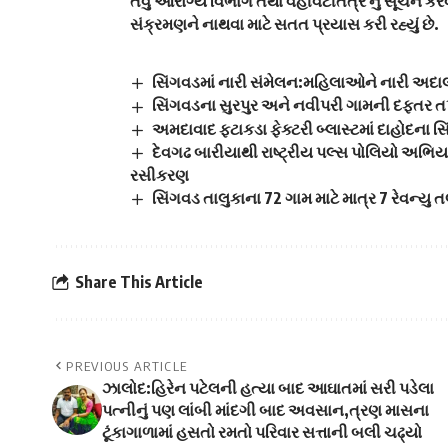
તેવું આરોગ્ય વિભાગ તથા વહીવટીતંત્ર નું સૂચન કરવા
સંક્રમણને નાથવા માટે સતત પ્રયાસ કરી રહ્યું છે.
સિંગવડમાં નારી સંમેલન:મહિલાઓને નારી અ
સિંગવડના સુરપુર અને નવીપરી ગામની દફતર 
અમદાવાદ ફટાકડા ફેક્ટરી બ્લાસ્ટમાં દાહોદના સ
દેવગઢ બારીયાથી રાષ્ટ્રીય પલ્સ પોલિયો અભિ
રસીકરણ
સિંગવડ તાલુકાના 72 ગામ માટે માત્ર 7 રેવન્યુ
Share This Article
PREVIOUS ARTICLE
ઝાલોદ:હિરેન પટેલની હત્યા બાદ આઘાતમાં સરી પડેલા
પત્નીનું પણ લાંબી માંદગી બાદ અવસાન,ત્રણ માસના
ટૂંકાગાળામાં હસતો રમતો પરિવાર સત્તાની બલી ચઢ્યો