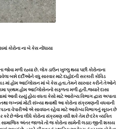
માં કોરોના ના બે કેસ નોંધાયા
ા જોવા મળી રહ્યા છે. લોક ડાઉન ખુલ્લુ થયા પછી કોરોનાના
વેલા બન્ને દર્દીઓને વધુ સારવાર માટે દાહોદની સરકારી કોવિડ
ંગવડ માં હોમ આઈલોસન માં બે કેસ હતા.તેમને સારવાર કરીને તેઓને
તાલુકામા પ્રથમ હોમ આઈલોસેનનો સફળતા મળી હતી.જ્યારે દાસા
વામાં આવી રહ્યું હોય વધતા કેસો માટે આરોગ્ય વિભાગ દ્વારા અપાતા
 તથા લગ્નમાં મોટી સંખ્યા થવાથી આ કોરોના સંક્રમણની વધવાની
કાપડના વેપારીઓ એ સાવધાન રહેવા માટે આરોગ્ય વિભાગનું સૂચન છે
 કરે છે જેના લીધે કોરોના સંક્રમણ વધી શકે તેમ છે દરેક વ્યક્તિ
ે તથા સામાજિક અંતર જાળવે તો જ કોરોના સામેની લડાઇ જીતી શકાય