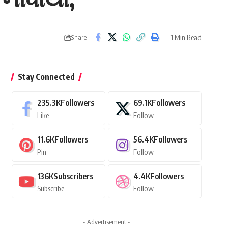
1 Min Read
Share
Stay Connected
235.3K
Followers
69.1K
Followers
Like
Follow
11.6K
Followers
56.4K
Followers
Pin
Follow
136K
Subscribers
4.4K
Followers
Subscribe
Follow
- Advertisement -