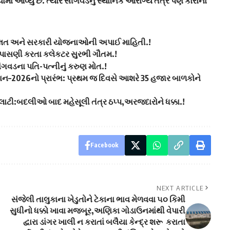
માં આવ્યું છે. ત્યારે સીંગવડનું સ્થાનિક આરોગ્ય તંત્ર પણ કોરોના
દાલત અને સરકારી યોજનાઓની અપાઈ માહિતી.!
તપાસણી કરતા કલેકટર સુરભી ગૌતમ.!
િંગવડના પતિ-પત્નીનું કરુણ મોત.!
યાન–2026નો પ્રારંભ: પ્રથમ જ દિવસે આશરે 35 હજાર બાળકોને
 તલાટી:બદલીઓ બાદ મહેસૂલી તંત્ર ઠપ્પ,અરજદારોને ધક્કા.!
Facebook
NEXT ARTICLE
સંજેલી તાલુકાના ખેડુતોને ટેકાના ભાવ મેળવવા ૫૦ કિમી
સુધીનો ધક્કો ખાવા મજબૂર,અણિકા ગોડાઉનમાંથી વેપારી
દ્વારા ડાંગર ખાલી ન કરાતાં બલૈયા કેન્દ્ર શરૂ કરાતા