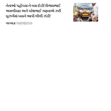
નેતાઓ પહોંચ્યા ને બસ દોડી! વિજયભાઈ
અમલીયાર અને પરેશભાઈ ગણવાએ ઝરી
બુઝર્ગમાં બસને આપી લીલી ઝંડી!
ગરબાડા
06/08/2026