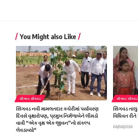
You Might also Like
સીંગવડ સીંગવડ
સીંગવડ સીંગવડ
સિંગવડ નવી મામલતદાર કચેરીમાં પર્યાવરણ
સિંગવડ તાલુ
દિવસે વૃક્ષારોપણ, પ્રમુખ નિર્મળાબેને લીમડો
વિધિવત રીતે
વાવી “એક વૃક્ષ એક જીવન”નો સંકલ્પ
06/06/2026
લેવડાવ્યો*