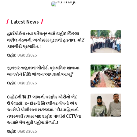
Latest News
હાઈકોર્ટના નવા પરિપત્ર સામે દાહોદ જિલ્લા
વકીલ મંડળની અચોક્કસ મુદ્દતની હડતાલ, કોર્ટ
કામગીરી પ્રભાવિત.!
દાહોદ
06/08/2026
સુખસર તાલુકાના ભીતોડી પ્રાથમિક શાળામાં
બાળકોને તિથિ ભોજન આપવામાં આવ્યું*
દાહોદ
06/08/2026
દાહોદની ₹14.17 લાખની ઘરફોડ ચોરીનો ભેદ
ઉકેલાયો: ઇન્દોરની સિક્લીગર ગેંગનો એક
આરોપી પોલીસના સકંજામાં.! દોઢ મહિનાની
તલસ્પર્શી તપાસ બાદ દાહોદ પોલીસે CCTVના
આધારે ગેંગ સુધી પહોંચ મેળવી.!
દાહોદ
06/08/2026