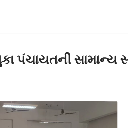
ાલુકા પંચાયતની સામાન્ય