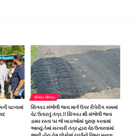
સીંગવડ સીંગવડ
ગની ઘટનામાં
સિંગવડ સંજેલી જતા માર્ગ ઉપર રીપેરીંગ કામમાં
ંસદ
વેટ ઉતારતું તંત્ર.!! સિંગવડ થી સંજેલી જતા
ડામર રસ્તા પર જે ખાડાઓમાં પુરાણ કરવામાં
આવ્યું તેમાં સરકારી તંત્ર દ્વારા વેઠ ઉતારવામાં
આવી હોય તેમ લોકોમાં ચર્ચાનો વિષય બનવા