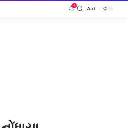
9
Aa
Font
Resizer
ે કેસ નોંધાયા,