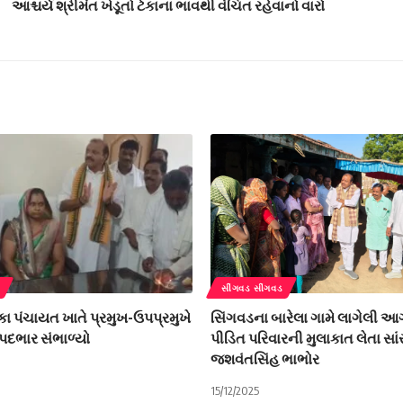
આશ્ચર્ય શ્રીમંત ખેડૂતો ટેકાના ભાવથી વંચિત રહેવાનો વારો
સીંગવડ સીંગવડ
કા પંચાયત ખાતે પ્રમુખ-ઉપપ્રમુખે
સિંગવડના બારેલા ગામે લાગેલી આ
 પદભાર સંભાળ્યો
પીડિત પરિવારની મુલાકાત લેતા સા
જશવંતસિંહ ભાભોર
15/12/2025