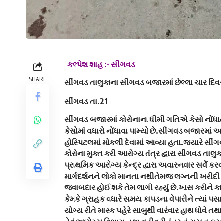
કલ્પેશ શાહ :- સીંગવડ
SHARE
સીંગવડ તાલુકાના સીંગવડ બજારમાં છેલ્લા ચાર દિવસ
સીંગવડ તા.21
સીંગવડ બજારમાં કોરોનાના ધીમી ગતિએ કેસો નોંધાત
કેસોમાં વધારો નોંધાવા પામ્યો છે.સીંગવડ બજારમાં આ
હોસ્પિટલમાં મોકલી દેવામાં આવ્યા હતા.જ્યારે સી
કોરોના મુક્ત કરી આરોગ્ય તંત્ર દ્વારા સીંગવડ 
પ્રાથમિક આરોગ્ય કેન્દ્ર દ્વારા અવારનવાર સર્વે કર
માર્ગદર્શનને લોકો માનતા નથીતેમજ લગ્નની ખરીદી
જવાબદાર હોઈ શકે તેમ લાગી રહ્યું છે.ખાસ કરીને 
કેમકે ગ્રાહક વધારે સમય કાપડના વેપારીને ત્યાં પસાર
યોગ્ય રીતે માસ્ક પહેરે સાબુથી વારંવાર હાથ ધોવ