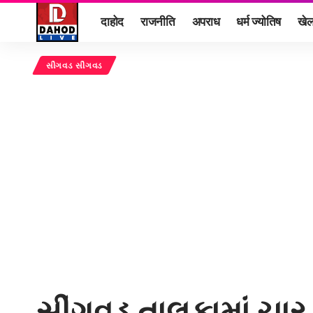
दाहोद
राजनीति
अपराध
धर्म ज्योतिष
खे
સીંગવડ સીંગવડ
સીંગવડ તાલુકામાં ચ