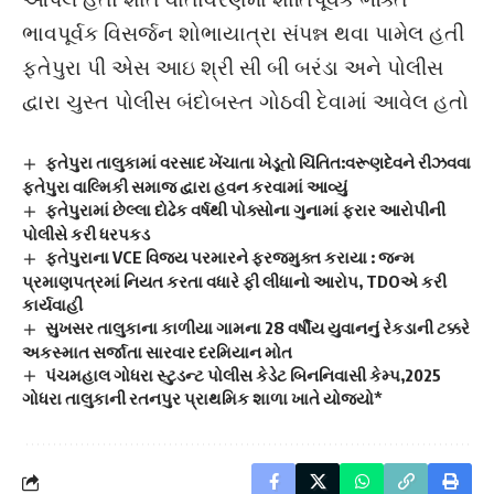
ભાવપૂર્વક વિસર્જન શોભાયાત્રા સંપન્ન થવા પામેલ હતી
ફતેપુરા પી એસ આઇ શ્રી સી બી બરંડા અને પોલીસ
દ્વારા ચુસ્ત પોલીસ બંદોબસ્ત ગોઠવી દેવામાં આવેલ હતો
ફતેપુરા તાલુકામાં વરસાદ ખેંચાતા ખેડૂતો ચિંતિત:વરૂણદેવને રીઝવવા
ફતેપુરા વાલ્મિકી સમાજ દ્વારા હવન કરવામાં આવ્યું
ફતેપુરામાં છેલ્લા દોઢેક વર્ષથી પોક્સોના ગુનામાં ફરાર આરોપીની
પોલીસે કરી ધરપકડ
ફતેપુરાના VCE વિજય પરમારને ફરજમુક્ત કરાયા : જન્મ
પ્રમાણપત્રમાં નિયત કરતા વધારે ફી લીધાનો આરોપ, TDOએ કરી
કાર્યવાહી
સુખસર તાલુકાના કાળીયા ગામના 28 વર્ષીય યુવાનનું રેકડાની ટક્કરે
અકસ્માત સર્જાતા સારવાર દરમિયાન મોત
પંચમહાલ ગોધરા સ્ટુડન્ટ પોલીસ કેડેટ બિનનિવાસી કેમ્પ,2025
ગોધરા તાલુકાની રતનપુર પ્રાથમિક શાળા ખાતે યોજ્યો*