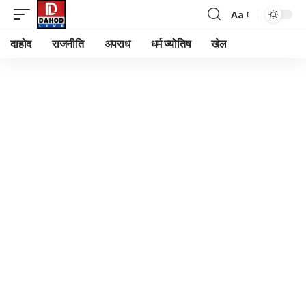
Aa
Font
Resizer
दाहोद
राजनीति
अपराध
धर्म ज्योतिष
खेल