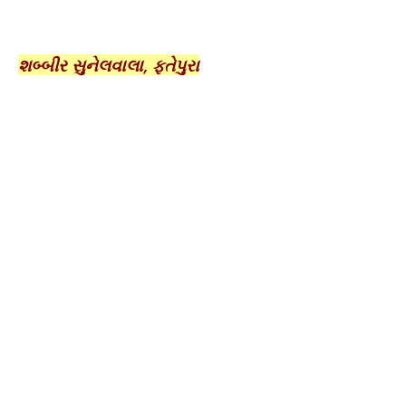
શબ્બીર સુનેલવાલા, ફતેપુરા
ફતેપુરા તાલુકાના પીપલારામાં પરણિતાએ ગળેફાસો ખાઈ જીવન
ટૂંકાવ્યું..
દાહોદ તા.૧૦
દાહોદ જિલ્લાના ફતેપુરા તાલુકાના પીપલારા ગામે એક
૪૭ વર્ષીય પરણિતાએ કોઈ અગમ્યકારણોસર પોતાના
ઘરમાં ગળે ફાંસો ખાઈ આત્મહત્યા કરી લીધી હોવાનું
જાણવા મળે છે.
ગત તા.૦૮ સપ્ટેમ્બરના રોજ પીપલારા ગામે નિશાળ