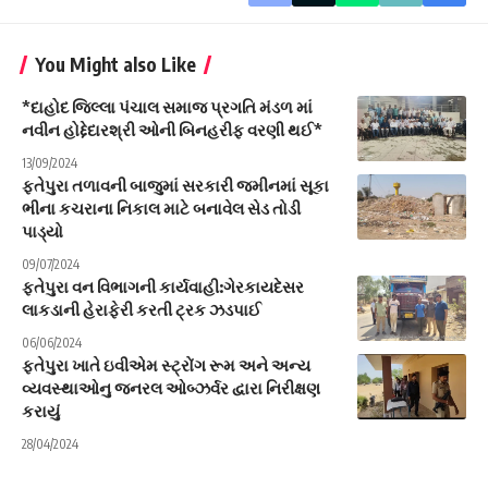
You Might also Like
*દાહોદ જિલ્લા પંચાલ સમાજ પ્રગતિ મંડળ માં
નવીન હોદ્દેદારશ્રી ઓની બિનહરીફ વરણી થઈ*
13/09/2024
ફતેપુરા તળાવની બાજુમાં સરકારી જમીનમાં સૂકા
ભીના કચરાના નિકાલ માટે બનાવેલ સેડ તોડી
પાડ્યો
09/07/2024
ફતેપુરા વન વિભાગની કાર્યવાહી:ગેરકાયદેસર
લાકડાની હેરાફેરી કરતી ટ્રક ઝડપાઈ
06/06/2024
ફતેપુરા ખાતે ઇવીએમ સ્ટ્રોંગ રૂમ અને અન્ય
વ્યવસ્થાઓનુ જનરલ ઓબ્ઝર્વર દ્વારા નિરીક્ષણ
કરાયું
28/04/2024