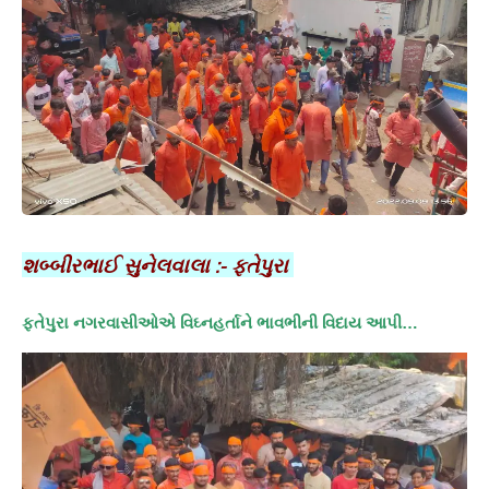
શબ્બીરભાઈ સુનેલવાલા :- ફતેપુરા
ફતેપુરા નગરવાસીઓએ વિઘ્નહર્તાને ભાવભીની વિદાય આપી…