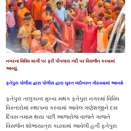
નગરના વિવિધ માર્ગો પર ફરી પીપલારા નદી પર વિસર્જન કરવામાં
આવ્યું..
ફતેપુરા પોલીસ દ્વારા પોલીસ દ્વારા ચુસ્ત બંદોબસ્ત ગોઠવવામાં આવ્યો
ફતેપુરા તાલુકાના મુખ્ય મથક ફતેપુરા નગરમાં વિવિધ
વિસ્તારોમાં સ્થાપના કરવામાં આવેલ ગણેશજીને દસ
દિવસ તમામ થયા પછી આજરોજ વાજતે ગાજતે
વિસર્જન શોભાયાત્રા કાઢવામાં આવેલી હતી ફતેપુરા