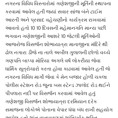
નગરના વિવિધ વિસ્તારોમાં ગણેશજીની મૂર્તિની સ્થાપના
કરવામાં આવેલ હતી જ્યાં સવાર સાંજ બંને ટાઈમ
આરતી અને પ્રસાદ વહેચણીનો કાર્યક્રમ રાખવામાં
આવતો હતો 10 10 દિવસની મહેમાનગતિ માન્ય પછી
ભગવાન ગણેશજીની આશરે 10 જેટલી મૂર્તિઓની
આજરોજ વિસર્જન શોભાયાત્રા માતાજીના મંદિરે થી
ઢોલ નગારા ડીજે ના તાલે અબીલ ગુલાલની છોળો વચ્ચે
ગણપતિ બાપ્પા મોરિયા અગલે વર્ષ લોકરીયા જેવા
ધાર્મિક સૂત્રોચારો કરતા હોવા કાઢવામાં આવેલ હતી જે
નગરના વિવિધ માર્ગો જેવા કે મેન બજાર હોળી ચકલા
પોલીસ સ્ટેશન રોડ જુના બસ સ્ટેન્ડ ઝાલોદ રોડ થઈને
પીપલારા નદી પર વિસર્જન કરવામાં આવેલ હતું
ગણેશજી વિસર્જન શોભાયાત્રા દરમિયાન દરેક
સમાજના લોકોએ પોતાના વેપાર ધંધા બંધ રાખી સહયોગ
આપેલ હતો શાંત વાતાવરણમાં શાંતિપૂર્વક ભક્તિ