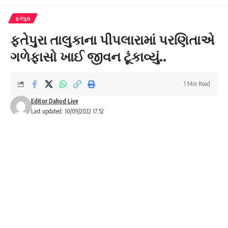
ફતેપુરા
ફતેપુરા તાલુકાના પીપલારામાં પરણિતાએ
ગળેફાસો ખાઈ જીવન ટૂંકાવ્યું..
1 Min Read
Editor Dahod Live
Last updated: 10/09/2022 17:52