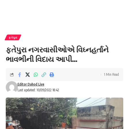
ફતેપુરા
ફતેપુરા નગરવાસીઓએ વિઘ્નહર્તાને
ભાવભીની વિદાય આપી…
1 Min Read
Editor Dahod Live
Last updated: 10/09/2022 18:42