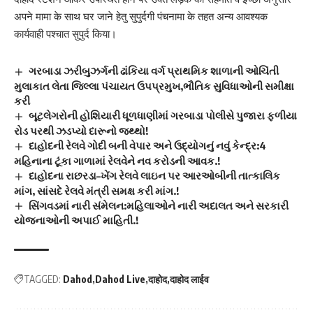
अपने मामा के साथ घर जाने हेतु सुपुर्दगी पंचनामा के तहत अन्य आवश्यक
कार्यवाही पश्चात सुपुर्द किया।
ગરબાડા ઝરીબુઝર્ગની ઢાંકિયા વર્ગ પ્રાથમિક શાળાની ઓચિંતી
મુલાકાત લેતા જિલ્લા પંચાયત ઉપપ્રમુખ,ભૌતિક સુવિધાઓની સમીક્ષા
કરી
બૂટલેગરોની હોશિયારી ધૂળધાણીમાં ગરબાડા પોલીસે પુજારા ફળીયા
રોડ પરથી ઝડપ્યો દારૂનો જથ્થો!
દાહોદની રેલવે ગોદી બની વેપાર અને ઉદ્યોગનું નવું કેન્દ્ર:4
મહિનાના ટૂંકા ગાળામાં રેલવેને નવ કરોડની આવક.!
દાહોદના રાછરડા–ખેંગ રેલવે લાઇન પર આરઓબીની તાત્કાલિક
માંગ, સાંસદે રેલવે મંત્રી સમક્ષ કરી માંગ.!
સિંગવડમાં નારી સંમેલન:મહિલાઓને નારી અદાલત અને સરકારી
યોજનાઓની અપાઈ માહિતી.!
TAGGED:
Dahod
Dahod Live
दाहोद
दाहोद लाईव