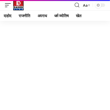
Aa
Font
Resizer
दाहोद
राजनीति
अपराध
धर्म ज्योतिष
खेल