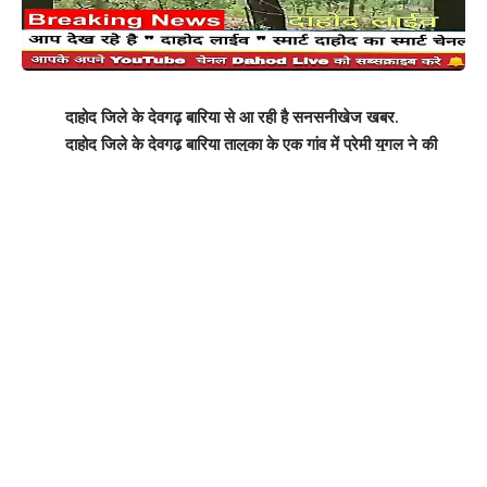
दाहोद जिले के देवगढ़ बारिया से आ रही है सनसनीखेज खबर.
दाहोद जिले के देवगढ़ बारिया तालुका के एक गांव में प्रेमी युगल ने की
आत्महत्या।
दाहोद जिले के देवगढ़ बारिया तालुका के रुवाबारी ना मुवाड़ा गांव के एक
प्रेमी युगल ने पेड़ से लटक के आत्महत्या की !
https://youtu.be/6p4YpUNUxDU
ગરબાડા ઝરીબુઝર્ગની ઢાંકિયા વર્ગ પ્રાથમિક શાળાની ઓચિંતી
મુલાકાત લેતા જિલ્લા પંચાયત ઉપપ્રમુખ,ભૌતિક સુવિધાઓની સમીક્ષા
કરી
બૂટલેગરોની હોશિયારી ધૂળધાણીમાં ગરબાડા પોલીસે પુજારા ફળીયા
રોડ પરથી ઝડપ્યો દારૂનો જથ્થો!
દાહોદની રેલવે ગોદી બની વેપાર અને ઉદ્યોગનું નવું કેન્દ્ર:4
મહિનાના ટૂંકા ગાળામાં રેલવેને નવ કરોડની આવક.!
દાહોદના રાછરડા–ખેંગ રેલવે લાઇન પર આરઓબીની તાત્કાલિક