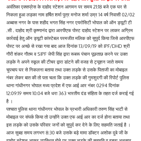
अवंतिका एक्सप्रेस के दाहोद स्टेशन आगमन पर समय 21:18 बजे एक घर से
निकला हुआ लड़का नाम हर्षित शर्मा पुत्र मनोज शर्मा उम्र 14 वर्ष निवासी 02/02
अब्बास नगर के पास शहीद भगत सिंह नगर एयरोसिटी भोपाल को ऑन ड्यूटी टी
.सी . दाहोद श्री कृष्णानंद द्वारा आरपीएफ पोस्ट दाहोद स्टेशन पर लाकर अग्रिम
कार्रवाई हेतु ऑन ड्यूटी कांस्टेबल परमजीत मलिक को सुपुर्द किया जिसे आरपीएफ
पोस्ट पर अच्छे से रखा गया बाद आज दिनांक 13/09/19 को IPF/DHD श्री
गौरी शंकर गौतम व SIPF जेपी सिंह द्वारा रूबरू पंचान पूछताछ करने पर उक्त
लड़के ने अपने स्कूल की टीचर द्वारा डांटने की वजह से ट्यूशन जाते समय
चुपचाप घर से निकलना बताया तथा उक्त लड़के से उसके पिताजी का मोबाइल
नंबर लेकर बात की तो पता चला कि उक्त लड़के की गुमशुदगी की रिपोर्ट पुलिस
थाना गांधीनगर भोपाल मध्य प्रदेश में एफ आई आर नंबर 0294 दिनांक
12:09:19 समय 10:04 बजे धरा 363 भारतीय दंड संहिता के तहत दर्ज कराई गई
है ।
पश्चात पुलिस थाना गांधीनगर भोपाल के प्रभारी अधिकारी तरुण सिंह भाटी से
मोबाइल पर संपर्क किया तो उन्होंने उक्त एफ आई आर का दर्ज होना बताया तथा
इस लड़के को उसके परिवार जनों को सुपुर्द कर देने के लिए सहमति जताई है ।
आज सुबह समय लगभग 8:30 बजे उसके बड़े मामा डॉक्टर अशोक दुबे जी के
दाहोद स्टेशन आकर उपस्थित होने पर उक्त लड़के की सहमति व इच्छा अनुसार