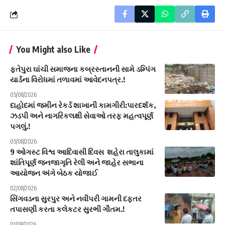
You Might also Like
ફતેપુરા ઘાંચી સમાજના કબ્રસ્તાનની સામે ડમ્પિંગ
યાર્ડના વિરોધમાં તળાવમાં આવેદનપત્ર.!
05/08/2026
દાહોદમાં જમીન રેકર્ડ શાખાની કામગીરી:પારદર્શક,
ઝડપી અને નાગરિકલક્ષી સેવાઓ તરફ મહત્વપૂર્ણ
પગલું.!
05/08/2026
9 ઓગસ્ટ વિશ્વ આદિવાસી દિવસ શહેરા તાલુકામાં
શાંતિપૂર્ણ જનજાગૃતિ રેલી અને જાહેર સભાના
આયોજન અંગે બેઠક યોજાઈ
02/08/2026
સિંગવડના સુરપુર અને નવીપરી ગામની દફતર
તપાસણી કરતા કલેકટર સુરભી ગૌતમ.!
01/08/2026