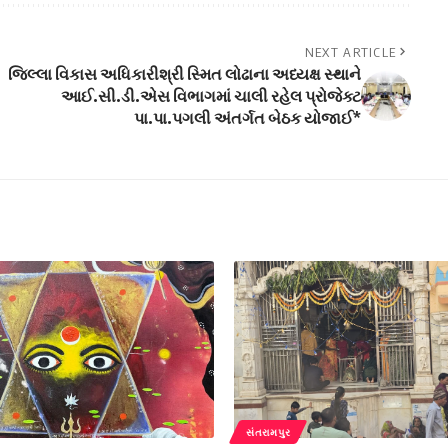
NEXT ARTICLE
જિલ્લા વિકાસ અધિકારીશ્રી સ્મિત લોઢાના અધ્યક્ષ સ્થાને
આઈ.સી.ડી.એસ વિભાગમાં ચાલી રહેલ પ્રોજેક્ટ
પા.પા.પગલી અંતર્ગત બેઠક યોજાઈ*
સંતરામપુર