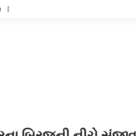
ल
ારના બ્રિજની નીચે સંજી