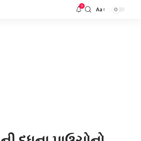
9
Aa
Font
Resizer
વની દૂધના પાઉચોનો