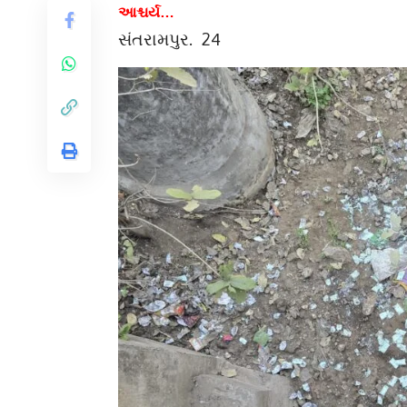
આશ્ચર્ય…
સંતરામપુર. 24