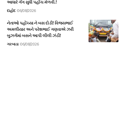
આધારે ગેંગ સુધી પહોંચ મેળવી.!
દાહોદ
06/08/2026
નેતાઓ પહોંચ્યા ને બસ દોડી! વિજયભાઈ
અમલીયાર અને પરેશભાઈ ગણવાએ ઝરી
બુઝર્ગમાં બસને આપી લીલી ઝંડી!
ગરબાડા
06/08/2026