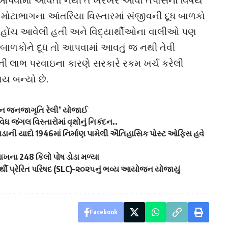
મોટાભાગના આંતરિયા વિસ્તારમાં સંજીવની દૂધ બાળકો
પહોંચ આવેલી હતી અને વિદ્યાર્થીઓના વાલીઓ પણ
ાળકોને દૂધ તો આપવામાં આવતું જ નથી તેવી
ત્રની લાભ પરવાઇના કારણે સરકારે રકમ ખર્ચ કરેલી
ષય બન્યો છે.
થોન જનજાગૃતિ રેલી’ યોજાઈ
જંગલ વિસ્તારોમાં વૃક્ષોનું નિકંદન..
વાડાની યાદો 1946માં નિર્માણ પામેલી ઐતિહાસિક પોસ્ટ ઓફિસ હવે
લાખના 248 કિલો પોષ ડોડા મળ્યા
ાર્થી પ્રેરિત પરિષદ (SLC)–૨૦૨૫નું ભવ્ય આયોજન યોજાયું
Facebook