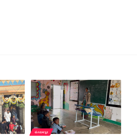
સંતરામપુર