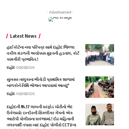
- Advertisement -
Latest News
હાઈકોર્ટના નવા પરિપત્ર સામે દાહોદ જિલ્લા
વકીલ મંડળની અચોક્કસ મુદ્દતની હડતાલ, કોર્ટ
કામગીરી પ્રભાવિત.!
દાહોદ
06/08/2026
સુખસર તાલુકાના ભીતોડી પ્રાથમિક શાળામાં
બાળકોને તિથિ ભોજન આપવામાં આવ્યું*
દાહોદ
06/08/2026
દાહોદની ₹14.17 લાખની ઘરફોડ ચોરીનો ભેદ
ઉકેલાયો: ઇન્દોરની સિક્લીગર ગેંગનો એક
આરોપી પોલીસના સકંજામાં.! દોઢ મહિનાની
તલસ્પર્શી તપાસ બાદ દાહોદ પોલીસે CCTVના