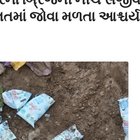
ાલતમાં જોવા મળતા આશ્ચર્