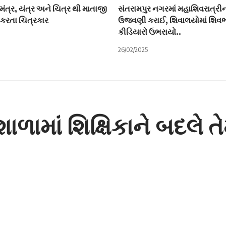
મંત્ર, યંત્ર અને ચિત્ર થી માતાજી
સંતરામપુર નગરમાં મહાશિવરાત્રી
કરતા ચિત્રકાર
ઉજવણી કરાઈ, શિવાલયોમાં શિવભ
કીડિયારો ઉભરાયો..
26/02/2025
ામાં શિક્ષિકાને બદલે 
 ..