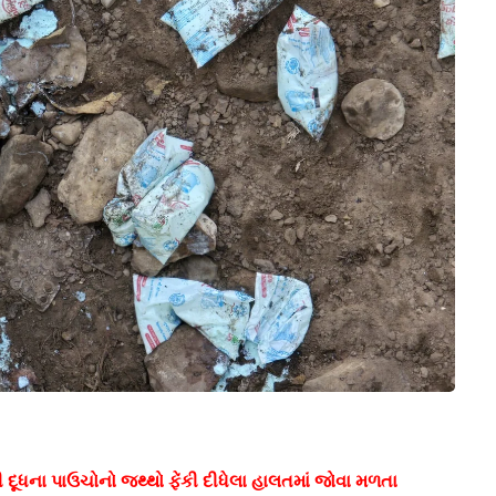
 દૂધના પાઉચોનો જથ્થો ફેંકી દીધેલા હાલતમાં જોવા મળતા