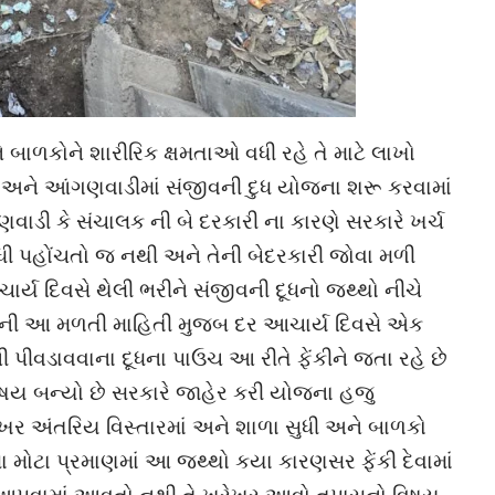
બાળકોને શારીરિક ક્ષમતાઓ વધી રહે તે માટે લાખો
ળા અને આંગણવાડીમાં સંજીવની દુધ યોજના શરૂ કરવામાં
વાડી કે સંચાલક ની બે દરકારી ના કારણે સરકારે ખર્ચ
ધી પહોંચતો જ નથી અને તેની બેદરકારી જોવા મળી
ર્ય દિવસે થેલી ભરીને સંજીવની દૂધનો જથ્થો નીચે
ોકોની આ મળતી માહિતી મુજબ દર આચાર્ય દિવસે એક
 પીવડાવવાના દૂધના પાઉચ આ રીતે ફેંકીને જતા રહે છે
િષય બન્યો છે સરકારે જાહેર કરી યોજના હજુ
ખર અંતરિય વિસ્તારમાં અને શાળા સુધી અને બાળકો
ા મોટા પ્રમાણમાં આ જથ્થો કયા કારણસર ફેંકી દેવામાં
 આપવામાં આવતો નથી તે ખરેખર આવો તપાસનો વિષય