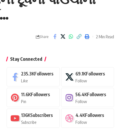
ય…
2 Min Read
Share
Stay Connected
235.3K
Followers
69.1K
Followers
Like
Follow
11.6K
Followers
56.4K
Followers
Pin
Follow
136K
Subscribers
4.4K
Followers
Subscribe
Follow