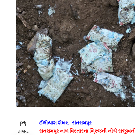
ઈલીયાશ શેખર:- સંતરામપુર
સંતરામપુર નાળ વિસ્તારના બ્રિજની નીચે સંજીવની
SHARE