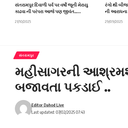
સંતરામપુર દિવાળી પર્વ પર વર્ષો જૂની મેરાયુ
રંગો થી બીજ
કાઢવા ની પરંપરા આજે પણ જીવંત…..
ની આરાધના 
21/10/2025
29/09/2025
સંતરામપુર
મહીસાગરની આશ્રમશાળ
બજાવતા પકડાઈ
Editor Dahod Live
Last updated: 07/02/2025 07:43