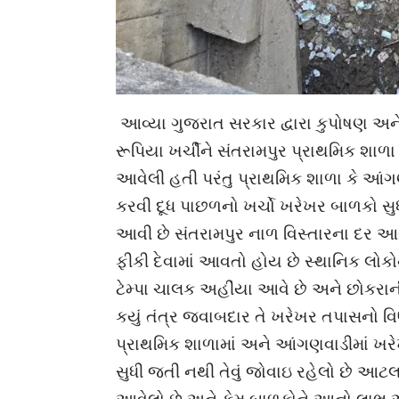
આવ્યા ગુજરાત સરકાર દ્વારા કુપોષણ અને 
રૂપિયા ખર્ચીને સંતરામપુર પ્રાથમિક શા
આવેલી હતી પરંતુ પ્રાથમિક શાળા કે આંગણ
કરવી દૂધ પાછળનો ખર્ચો ખરેખર બાળકો સુ
આવી છે સંતરામપુર નાળ વિસ્તારના દર આચા
ફીકી દેવામાં આવતો હોય છે સ્થાનિક લ
ટેમ્પા ચાલક અહીંયા આવે છે અને છોકરાની
કયું તંત્ર જવાબદાર તે ખરેખર તપાસનો વ
પ્રાથમિક શાળામાં અને આંગણવાડીમાં ખરે
સુધી જતી નથી તેવું જોવાઇ રહેલો છે આટલ
આવેલો છે અને કેમ બાળકોને આનો લાભ