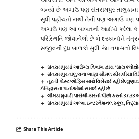
બન્યો છે અગાઉ પણ સંતરામપુર તાલુકાના 
સુધી પહોંચતો નથી તેની પણ અગાઉ પણ 
અગાઉ પણ આ બાબતની આક્ષેપો કરેલા કે બ
પરિસ્થિતિ જોવાયેલી છે બે દરકાર્યાને તં
સંજીવની દૂધ બાળકો સુધી કેમ તપાસનો વિ
સંતરામપુરમાં આરોગ્ય વિભાગ દ્વારા ‘સાયક્લો
સંતરામપુર તાલુકાના ભાણા સીમલ સીમલીયા વિવિધ 
તૂટતી પોસ્ટ ઓફિસ સાથે વિખેરાઈ રહી છે.લુણા
ઈતિહાસના પાનાંઓમાં સમાઈ રહી છે
લીમડા મુવાડી પાસેથી કારનો પીછો કરતાં 37.33 
સંતરામપુરમાં અલ્મા ઇન્ટરનેશનલ સ્કૂલ, વિદ્ય
Share This Article