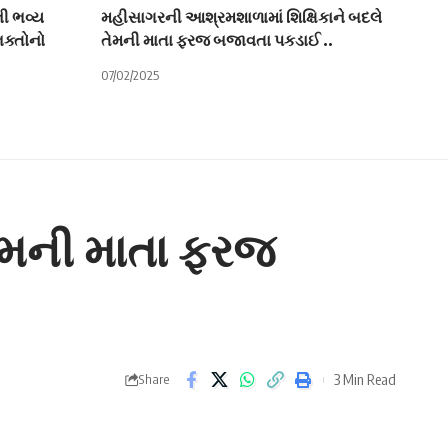
ની ભવ્ય
મહીસાગરની આશ્રમશાળામાં શિક્ષિકાને બદલે
ક્તોનો
તેમની માતા ફરજ બજાવતા પકડાઈ ..
07/02/2025
તેમની માતા ફરજ
3 Min Read
Share