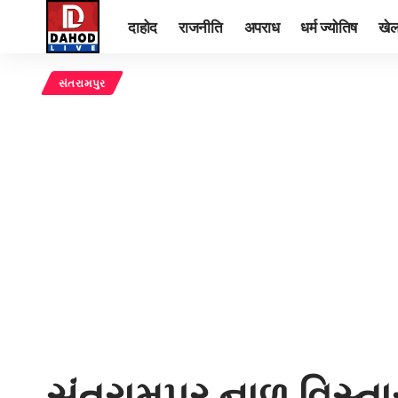
दाहोद
राजनीति
अपराध
धर्म ज्योतिष
खे
સંતરામપુર
સંતરામપુર નાળ વિસ્ત