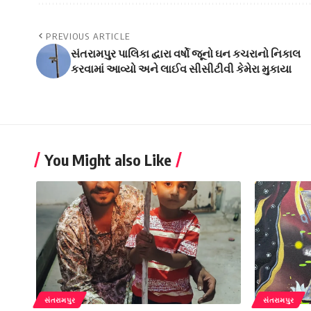
PREVIOUS ARTICLE
સંતરામપુર પાલિકા દ્વારા વર્ષો જૂનો ઘન કચરાનો નિકાલ
કરવામાં આવ્યો અને લાઈવ સીસીટીવી કેમેરા મુકાયા
You Might also Like
સંતરામપુર
સંતરામપુર