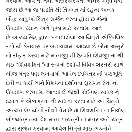
કરવામાં આવે તો તેની અસરકારકતા અનેક ગણી વધી
જાય છે.આ જ પદ્ધતિ થી તિબ્બત માં રહેતા અનેક
બૌદ્ધ સાધુઓ ચિત્ર સર્જન કરતા હોય છે જેનો
ઉપયોગ ધ્યાન અને પૂજા માટે કરવામાં આવે
છે.અજયસિંહ દ્વારા બનાવાયેલા આ ચિત્રો એક્રિલિક
રંગો થી કેનવાસ પર બનાવવામાં આવ્યા છે જેમાં અસુરો
નો સંહાર કરવા માટે માતાજી ની ઉત્પતિ શિવજી માં થી
થઈ “શિવશક્તિ “ના રૂપમાં દર્શાવી વિવિધ શસ્ત્રો સાથે
બીજ મંત્ર પણ લખવામાં આવેલ છે.ચિત્ર ની પૃષ્ઠભૂમિ
દેવી ના કાર્ય અને વિશેષતા દર્શાવવા સુસંગત રંગો નો
ઉપયોગ કરવા માં આવ્યો છે જેથી કોઈપણ સાધક ને
ધ્યાન કે એકાગ્રતા ની સાધના કરવા માટે આ ચિત્રો
અત્યંત ઉપયોગી નીવડે તેમ છે.માં શિવશક્તિ ના નિર્વાણ
બીજમંત્ર તથા વેદ માતા ગાયત્રી ના મંત્ર અને યંત્ર
દ્વારા સર્જન કરવામાં આવેલ ચિત્રો માઈ ભક્તોને