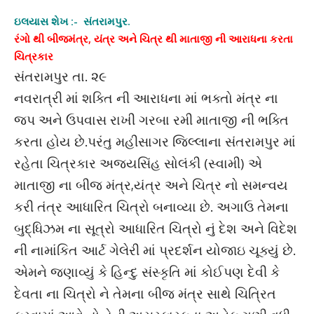
ઇલયાસ શેખ :- સંતરામપુર.
રંગો થી બીજમંત્ર, યંત્ર અને ચિત્ર થી માતાજી ની આરાધના કરતા
ચિત્રકાર
સંતરામપુર તા. ૨૯
નવરાત્રી માં શક્તિ ની આરાધના માં ભક્તો મંત્ર ના
જપ અને ઉપવાસ રાખી ગરબા રમી માતાજી ની ભક્તિ
કરતા હોય છે.પરંતુ મહીસાગર જિલ્લાના સંતરામપુર માં
રહેતા ચિત્રકાર અજયસિંહ સોલંકી (સ્વામી) એ
માતાજી ના બીજ મંત્ર,યંત્ર અને ચિત્ર નો સમન્વય
કરી તંત્ર આધારિત ચિત્રો બનાવ્યા છે. અગાઉ તેમના
બુદ્ધિઝમ ના સૂત્રો આધારિત ચિત્રો નું દેશ અને વિદેશ
ની નામાંકિત આર્ટ ગેલેરી માં પ્રદર્શન યોજાઇ ચૂક્યું છે.
એમને જણાવ્યું કે હિન્દુ સંસ્કૃતિ માં કોઈપણ દેવી કે
દેવતા ના ચિત્રો ને તેમના બીજ મંત્ર સાથે ચિત્રિત