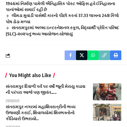
1946માં નિર્માણ પામેલી ઐતિહાસિક પોસ્ટ ઓફિસ હવે ઈતિહાસના
પાનાંઓમાં સમાઈ રહી છે
લીમડા મુવાડી પાસેથી કારનો પીછો કરતાં 37.33 લાખના 248 કિલો
પોષ ડોડા મળ્યા
સંતરામપુરમાં અલ્મા ઇન્ટરનેશનલ સ્કૂલ, વિદ્યાર્થી પ્રેરિત પરિષદ
(SLC)–૨૦૨૫નું ભવ્ય આયોજન યોજાયું
You Might also Like
સંતરામપુર દિવાળી પર્વ પર વર્ષો જૂની મેરાયુ કાઢવા
ની પરંપરા આજે પણ જીવંત…..
21/10/2025
સંતરામપુર નગરમાં મહાશિવરાત્રીની ભવ્ય
ઉજવણી કરાઈ, શિવાલયોમાં શિવભક્તોનો
કીડિયારો ઉભરાયો..