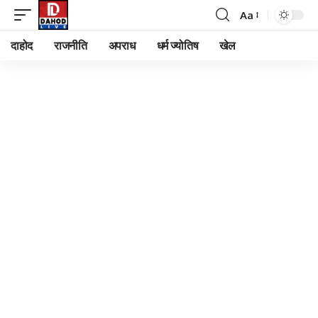
Aa
Font
Resizer
दाहोद
राजनीति
अपराध
धर्म ज्योतिष
खेल