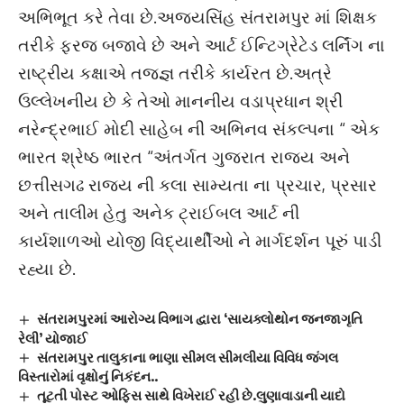
અભિભૂત કરે તેવા છે.અજયસિંહ સંતરામપુર માં શિક્ષક
તરીકે ફરજ બજાવે છે અને આર્ટ ઈન્ટિગ્રેટેડ લર્નિંગ ના
રાષ્ટ્રીય કક્ષાએ તજજ્ઞ તરીકે કાર્યરત છે.અત્રે
ઉલ્લેખનીય છે કે તેઓ માનનીય વડાપ્રધાન શ્રી
નરેન્દ્રભાઈ મોદી સાહેબ ની અભિનવ સંકલ્પના “ એક
ભારત શ્રેષ્ઠ ભારત “અંતર્ગત ગુજરાત રાજ્ય અને
છત્તીસગઢ રાજ્ય ની કલા સામ્યતા ના પ્રચાર, પ્રસાર
અને તાલીમ હેતુ અનેક ટ્રાઈબલ આર્ટ ની
કાર્યશાળઓ યોજી વિદ્યાર્થીઓ ને માર્ગદર્શન પૂરું પાડી
રહ્યા છે.
સંતરામપુરમાં આરોગ્ય વિભાગ દ્વારા ‘સાયક્લોથોન જનજાગૃતિ
રેલી’ યોજાઈ
સંતરામપુર તાલુકાના ભાણા સીમલ સીમલીયા વિવિધ જંગલ
વિસ્તારોમાં વૃક્ષોનું નિકંદન..
તૂટતી પોસ્ટ ઓફિસ સાથે વિખેરાઈ રહી છે.લુણાવાડાની યાદો