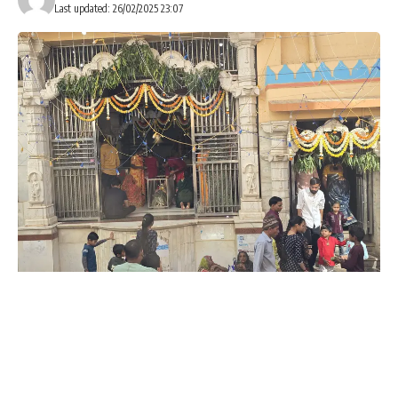
Last updated: 26/02/2025 23:07
સંતરામપુર નગરમાં મહાશિવરાત્રીની ભવ્ય ઉજવણી કરાઈ,
શિવાલયોમાં શિવભક્તોનો કીડિયારો ઉભરાયો..
સંતરામપુર નગરમાં મહાશિવરાત્રી નિમિત્તે ભવ્ય ઉજવણી કરવામાં