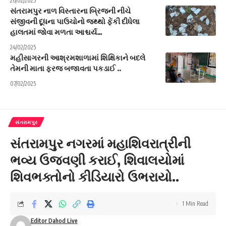
26/02/2025
સંતરામપુર નાળ વિસ્તારના બ્રિજની નીચે
સંજીવની દૂધના પાઉચોનો જથ્થો ફેંકી દીધેલા
હાલતમાં જોવા મળતા આશ્ચર્ય…
24/02/2025
મહીસાગરની આશ્રમશાળામાં શિક્ષિકાને બદલે
તેમની માતા ફરજ બજાવતા પકડાઈ ..
07/02/2025
સંતરામપુર
સંતરામપુર નગરમાં મહાશિવરાત્રીની
ભવ્ય ઉજવણી કરાઈ, શિવાલયોમાં
શિવભક્તોનો કીડિયારો ઉભરાયો..
1 Min Read
Editor Dahod Live