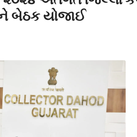
થાને બેઠક યોજાઈ