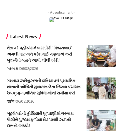
- Advertisement -
Latest News
નેતાઓ પહોંચ્યા ને બસ દોડી! વિજયભાઈ
અમલીયાર અને પરેશભાઈ ગણવાએ ઝરી
બુઝર્ગમાં બસને આપી લીલી ઝંડી!
ગરબાડા
06/08/2026
ગરબાડા ઝરીબુઝર્ગની ઢાંકિયા વર્ગ પ્રાથમિક
શાળાની ઓચિંતી મુલાકાત લેતા જિલ્લા પંચાયત
ઉપપ્રમુખ,ભૌતિક સુવિધાઓની સમીક્ષા કરી
दाहोद
06/08/2026
બૂટલેગરોની હોશિયારી ધૂળધાણીમાં ગરબાડા
પોલીસે પુજારા ફળીયા રોડ પરથી ઝડપ્યો
દારૂનો જથ્થો!