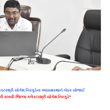
કટરશ્રી યોગેશ નિરગુડેના અધ્યક્ષસ્થાને બેઠક યોજાઈ
રી રાખવી-જિલ્લા કલેકટરશ્રી યોગેશ નિરગુડે*