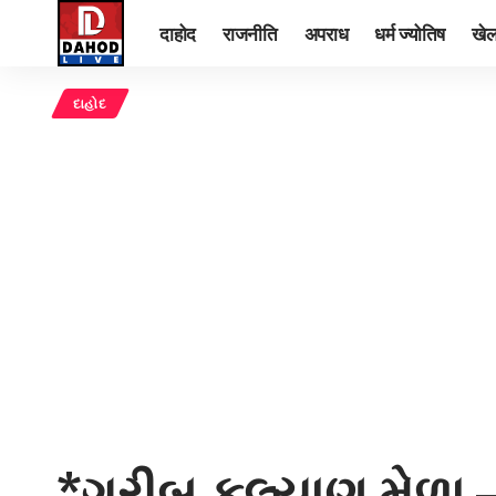
दाहोद
राजनीति
अपराध
धर्म ज्योतिष
खे
દાહોદ
*ગરીબ કલ્યાણ મેળા –