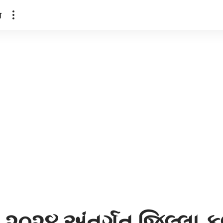
ल
 ૨૦૨૪ અંતર્ગત જિલ્લા ક