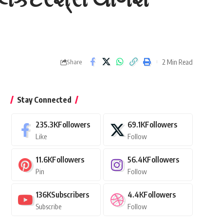
2 Min Read
Share
Stay Connected
235.3K
Followers
69.1K
Followers
Like
Follow
11.6K
Followers
56.4K
Followers
Pin
Follow
136K
Subscribers
4.4K
Followers
Subscribe
Follow