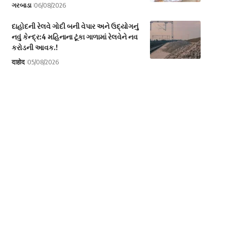
ગરબાડા
06/08/2026
દાહોદની રેલવે ગોદી બની વેપાર અને ઉદ્યોગનું
નવું કેન્દ્ર:4 મહિનાના ટૂંકા ગાળામાં રેલવેને નવ
કરોડની આવક.!
दाहोद
05/08/2026