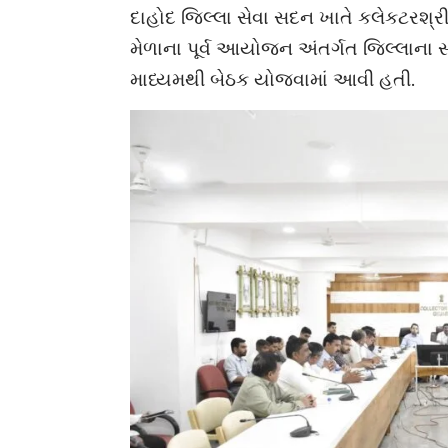
દાહોદ જિલ્લા સેવા સદન ખાતે કલેકટરશ્રી
મેળાના પૂર્વ આયોજન અંતર્ગત જિલ્લાના 
માધ્યમથી બેઠક યોજવામાં આવી હતી.