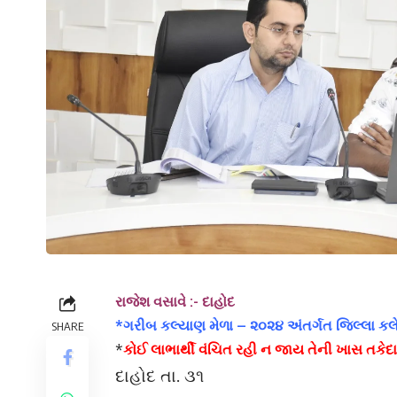
રાજેશ વસાવે :- દાહોદ
*ગરીબ કલ્યાણ મેળા – ૨૦૨૪ અંતર્ગત જિલ્લા કલે
SHARE
*
કોઈ લાભાર્થી વંચિત રહી ન જાય તેની ખાસ તકેદા
દાહોદ તા. ૩૧