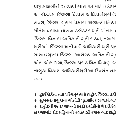
પણ કામગીરી ઝડપથી થાય એ માટે તકેદારી 
આ બેઠકમાં જિલ્લા વિકાસ અધિકારીશ્રી 
રાવલ, જિલ્લા ગ્રામ વિકાસ એજન્સી નિયામ
મીતેશ વસાવા,નાયબ કલેકટર શ્રી ગૌતમ, ન
જિલ્લા વિકાસ અધિકારી શ્રી રાઠવા, તમ
શ્રીઓ, જિલ્લા ખેતીવાડી અધિકારી શ્રી 
ગોસાઇ,મુખ્ય જિલ્લા આરોગ્ય અધિકારી શ્
એસ.એલ.દામા,જિલ્લા પ્રાથમિક શિક્ષણ 
તાલુકા વિકાસ અધિકારીશ્રીઓ ઉપરાંત 
૦૦૦
હાઈકોર્ટના નવા પરિપત્ર સામે દાહોદ જિલ્લા વક
સુખસર તાલુકાના ભીતોડી પ્રાથમિક શાળામાં બ
દાહોદની ₹14.17 લાખની ઘરફોડ ચોરીનો ભેદ ઉક
સકંજામાં.! દોઢ મહિનાની તલસ્પર્શી તપાસ બાદ દાહો