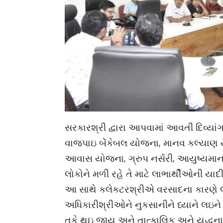
સરકારશ્રી દ્વારા આપવામાં આવતી દિવ્ય
વાજપાઇ બેંકેબલ યોજના, માનવ કલ્યાણ યો
આવાસ યોજના, ગ્રુપ નર્સરી, આયુષ્યમાન
લોકોને મળી રહે તે માટે લાભાર્થીઓની ય
આ સાથે કલેકટરશ્રીએ વરસાદના કારણે લ
અધિકારીશ્રીઓને નુકસાનીને ધ્યાને લઇને જ
તકે થઇ જાય અને તાત્કાલિક અને યુદ્ધના 