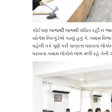
કોઈપણ લાભાર્થી લાભથી વંચિત રહી ન જા
યોગેશ નિરગુડેએ કહ્યું હતું કે, તમામ 
વહેલી તકે પૂર્ણ કરી પાત્રતા ધરાવતા લોક
ધરાવતા તમામ લોકોને લાભ મળી રહે તેન