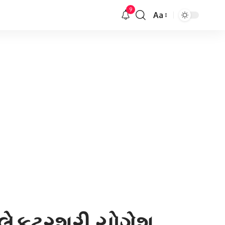
9
Aa
Font
Resizer
લેકટરશ્રી યોગેશ