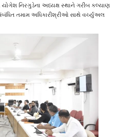
 યોગેશ નિરગુડેના અધ્યક્ષ સ્થાને ગરીબ કલ્યાણ
સંબંધિત તમામ અધિકારીશ્રીઓ સાથે વર્ચ્યુઅલ