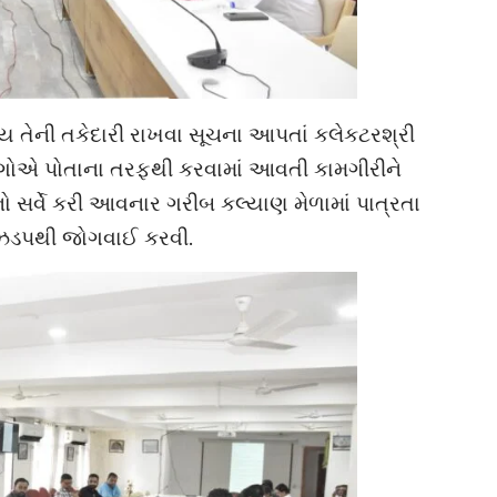
ય તેની તકેદારી રાખવા સૂચના આપતાં કલેકટરશ્રી
વિભાગોએ પોતાના તરફથી કરવામાં આવતી કામગીરીને
ોનો સર્વે કરી આવનાર ગરીબ કલ્યાણ મેળામાં પાત્રતા
ી ઝડપથી જોગવાઈ કરવી.