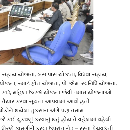
ાંગ સહાય યોજના, બસ પાસ યોજના, વિધવા સહાય,
જના, સ્માર્ટ ફોન યોજના, પી. એમ. સ્વનિધિ યોજના,
 કાર્ડ, મહિલા ઉત્કર્ષ યોજના જેવી તમામ યોજનાઓ
ાદી તૈયાર કરવા સૂચના આપવામાં આવી હતી.
ોકોને થયેલા નુકસાન અંગે પણ તમામ
ે કઈ ચુકવણું કરવાનું થતું હોય તે વહેલામાં વહેલી
ધોરણે કામગીરી કરવા ઉપરાંત રોડ – રસ્તા પેચવર્કની