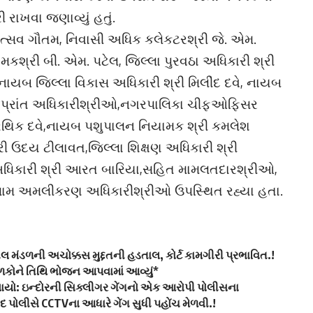
રાખવા જણાવ્યું હતું.
ઉત્સવ ગૌતમ, નિવાસી અધિક કલેકટરશ્રી જે. એમ.
કશ્રી બી. એમ. પટેલ, જિલ્લા પુરવઠા અધિકારી શ્રી
ાયબ જિલ્લા વિકાસ અધિકારી શ્રી મિલીંદ દવે, નાયબ
ામ પ્રાંત અધિકારીશ્રીઓ,નગરપાલિકા ચીફઓફિસર
પ્રથિક દવે,નાયબ પશુપાલન નિયામક શ્રી કમલેશ
રી ઉદય ટીલાવત,જિલ્લા શિક્ષણ અધિકારી શ્રી
અધિકારી શ્રી આરત બારિયા,સહિત મામલતદારશ્રીઓ,
તમામ અમલીકરણ અધિકારીશ્રીઓ ઉપસ્થિત રહ્યા હતા.
ીલ મંડળની અચોક્કસ મુદ્દતની હડતાલ, કોર્ટ કામગીરી પ્રભાવિત.!
ાળકોને તિથિ ભોજન આપવામાં આવ્યું*
ેલાયો: ઇન્દોરની સિક્લીગર ગેંગનો એક આરોપી પોલીસના
દ પોલીસે CCTVના આધારે ગેંગ સુધી પહોંચ મેળવી.!