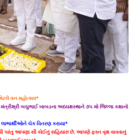
 એટલે વન મહોત્સવ*
મંત્રીશ્રી બચુભાઈ ખાબડના અધ્યક્ષસ્થાને ૭૫ મો જિલ્લા કક્ષાનો
તે લાભાર્થીઓને ચેક વિતરણ કરાયા*
પરંતુ આપણા સૌ કોઈનું સહિયારું છે, આપણે ફક્ત વૃક્ષ વાવવાનું