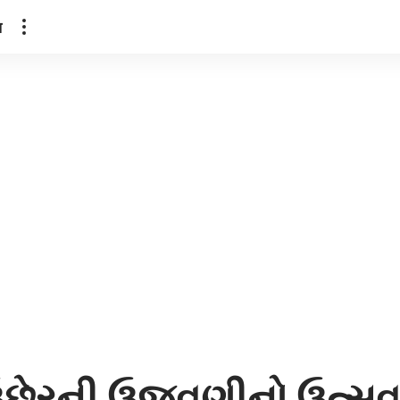
ल
્ષ ઉછેરની ઉજવણીનો ઉત્