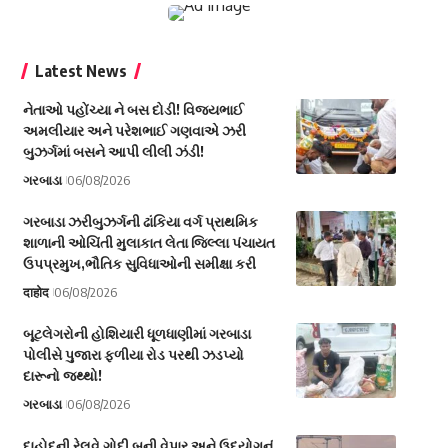
Latest News
નેતાઓ પહોંચ્યા ને બસ દોડી! વિજયભાઈ
અમલીયાર અને પરેશભાઈ ગણવાએ ઝરી
બુઝર્ગમાં બસને આપી લીલી ઝંડી!
ગરબાડા
06/08/2026
ગરબાડા ઝરીબુઝર્ગની ઢાંકિયા વર્ગ પ્રાથમિક
શાળાની ઓચિંતી મુલાકાત લેતા જિલ્લા પંચાયત
ઉપપ્રમુખ,ભૌતિક સુવિધાઓની સમીક્ષા કરી
दाहोद
06/08/2026
બૂટલેગરોની હોશિયારી ધૂળધાણીમાં ગરબાડા
પોલીસે પુજારા ફળીયા રોડ પરથી ઝડપ્યો
દારૂનો જથ્થો!
ગરબાડા
06/08/2026
દાહોદની રેલવે ગોદી બની વેપાર અને ઉદ્યોગનું