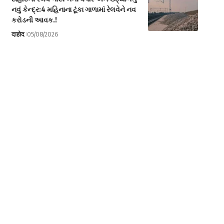
નવું કેન્દ્ર:4 મહિનાના ટૂંકા ગાળામાં રેલવેને નવ
કરોડની આવક.!
दाहोद
05/08/2026