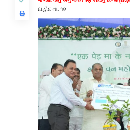
જ નથી પરંતુ એનું જતન પણ કરવાનું છે.- મંત્રી
દાહોદ તા. ૧૨