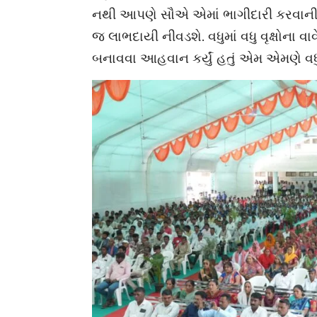
નથી આપણે સૌએ એમાં ભાગીદારી કરવાની છે
જ લાભદાયી નીવડશે. વધુમાં વધુ વૃક્ષોના
બનાવવા આહવાન કર્યું હતું એમ એમણે વધુમાં 