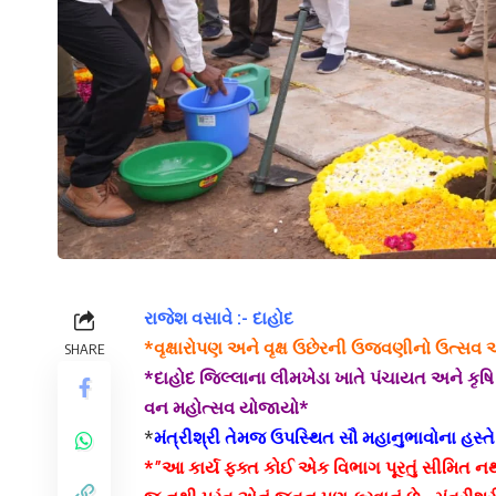
રાજેશ વસાવે :- દાહોદ
*વૃક્ષારોપણ અને વૃક્ષ ઉછેરની ઉજવણીનો ઉત્સવ
SHARE
*દાહોદ જિલ્લાના લીમખેડા ખાતે પંચાયત અને કૃષિ 
વન મહોત્સવ યોજાયો*
*
મંત્રીશ્રી તેમજ ઉપસ્થિત સૌ મહાનુભાવોના હસ્
*”આ કાર્ય ફક્ત કોઈ એક વિભાગ પૂરતું સીમિત નથી 