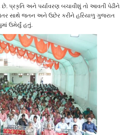
. પ્રકૃતિ અને પર્યાવરણ બચાવીશું તો આવતી પેઢીને
 વાવેતર સાથે જતન અને ઉછેર કરીને હરિયાળુ ગુજરાત
ઉમેર્યું હતું.