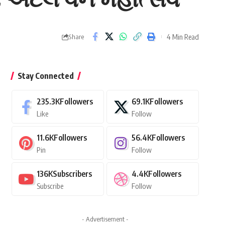
4 Min Read
Share
Stay Connected
235.3K
Followers
69.1K
Followers
Like
Follow
11.6K
Followers
56.4K
Followers
Pin
Follow
136K
Subscribers
4.4K
Followers
Subscribe
Follow
- Advertisement -