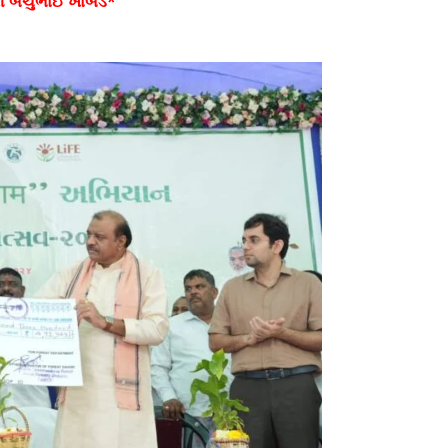
શ્રી બચુભાઈ ખાબડ*