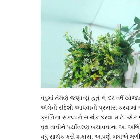
વધુમાં તેમણે જણાવ્યું હતું કે, દર વર્ષે ય
અંગેનો સંદેશો આપવાનો પ્રયાસ કરવામાં આવ
ક્રાંતિના સંકલ્પને સાર્થક કરવા માટે ‘એ
વૃક્ષ વાવીને પર્યાવરણ બચાવવાના આ અ
વધુ સાર્થક કરી શકાય. આપણે બધાએ મળીને