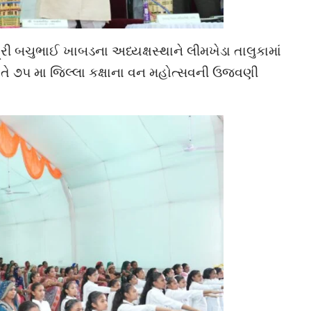
શ્રી બચુભાઈ ખાબડના અધ્યક્ષસ્થાને લીમખેડા તાલુકામાં
 ૭૫ મા જિલ્લા કક્ષાના વન મહોત્સવની ઉજવણી