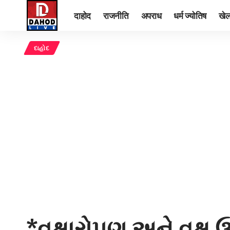
दाहोद
राजनीति
अपराध
धर्म ज्योतिष
खे
દાહોદ
*વૃક્ષારોપણ અને વૃક