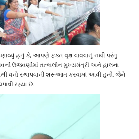
યું હતું કે, આપણે ફક્ત વૃક્ષ વાવવાનું નથી પરંતુ
વની ઉજવણીમાં તત્કાલીન મુખ્યમંત્રી અને હાલના
ેરણાથી વનો સ્થાપવાની શરૂઆત કરવામાં આવી હતી. જેને
ધપાવી રહ્યા છે.