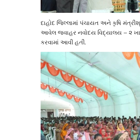
દાહોદ જિલ્લામાં પંચાયત અને કૃષિ મંત્રી
આવેલ જવાહર નવોદય વિદ્યાલય – ૨ ખાતે
કરવામાં આવી હતી.