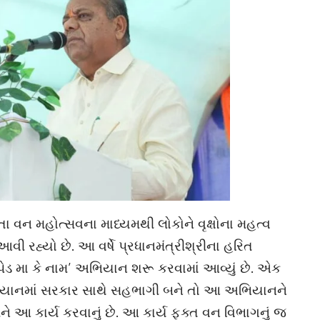
ોજાતા વન મહોત્સવના માધ્યમથી લોકોને વૃક્ષોના મહત્વ
ી રહ્યો છે. આ વર્ષે પ્રધાનમંત્રીશ્રીના હરિત
ક પેડ મા કે નામ’ અભિયાન શરૂ કરવામાં આવ્યું છે. એક
ભિયાનમાં સરકાર સાથે સહભાગી બને તો આ અભિયાનને
 આ કાર્ય કરવાનું છે. આ કાર્ય ફક્ત વન વિભાગનું જ