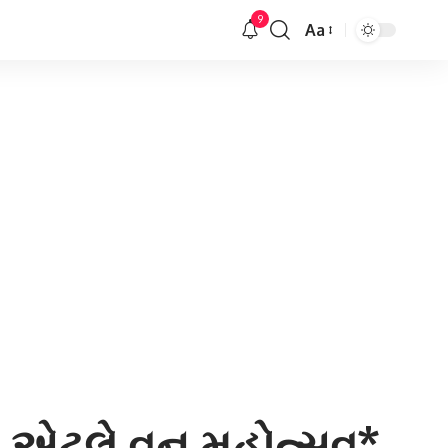
9
Aa
Font
Resizer
સવ એટલે વન મહોત્સવ*