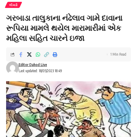
લીમડી
ગરબાડા તાલુકાના નંઢેલાવ ગામે દાવાના
રૂપિયા મામલે થયેલ મારામારીમાં એક
મહિલા સહિત ચારને ઇજા
1 Min Read
Editor Dahod Live
Last updated: 18/05/2023 18:49