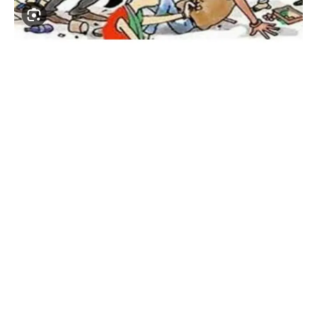
ગરબાડા તાલુકાના નંઢેલાવ ગામે દાવાના રૂપિયા મામલે થયેલ
મારામારીમાં એક મહિલા સહિત ચારને ઇજા
પ્રાપ્ત માહિતી અનુસાર ગરબાડા તાલુકાના નઢેલાવ ગામે દાવાના
રૂપિયા મામલે થયેલ મારામારીમાં એક મહિલા સહિત ચારને ઇજા
પહોંચી હોવાનું જાણવા મળ્યું હતું . દવાના રૂપિયા ન આપવા બાબતે
નંઢેલાવ ગામે થયેલા ઝઘડામાં લાકડ્યો ઉછળતા એક મહિલા સહિત
ચાર લોકોને ઇજા થયાનું જાણવા મળ્યું છે મળતી વિગતો અનુસાર ભે
ગામના કાચલા ફળિયામાં રહેતા ભુરીયાભાઈ વિજયભાઈ હિંમતભાઈ
મગનભાઈ અર્જુનભાઈ હિંમતભાઈ તથા ચંદુભાઈ મગનભાઈ નંઢેલાવ
ગામે બારાના કુવા ફળિયામાં રહેતા બાબુભાઈ સમસુભાઈ ભાભોર ના
ઘરે જઇ અમારા દાવાના રૂપિયા કેમ આપતા નથી તેમ કંહિ ગાળો
બોલી બાબુભાઈ સમસુભાઈ ભાભોરે વશનીબેન લાલાભાઇ તથા
ભૂર્કાભાઈ ને લાકડીઓ તથા મારી તથા ગદાપાટુ નો મારમારી ઇજાઓ