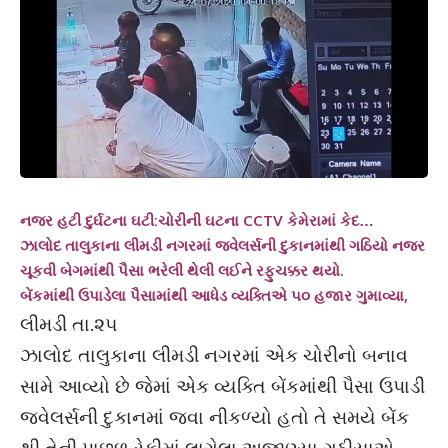
નજર હટી દુર્ઘટના ઘટી:ચોરીની ઘટના CCTV કેમેરામાં કેદ…
ઝાલોદ તાલુકાના લીમડી નગરમાં જ્વેલર્સની દુકાનમાંથી ગઠિયો નજર
ચૂકવી બેગમાંથી પૈસા ભરેલી થેલી લઈને રફુચક્કર થયો.
બેંકમાંથી ઉપાડેલા પૈસામાંથી આધેડ વ્યક્તિએ ૫૦ હજાર ગુમાવ્યા,
લીમડી તા.૨૫
ઝાલોદ તાલુકાના લીમડી નગરમાં એક ચોરીનો બનાવ
સામે આવ્યો છે જેમાં એક વ્યક્તિ બેંકમાંથી પૈસા ઉપાડી
જ્વેલર્સની દુકાનમાં જવા નીકળ્યો હતો તે સમયે બેંક
થી તેની પાછળ રેકીમાં લાગેલા અજાણ્યા ગઠીયાએ