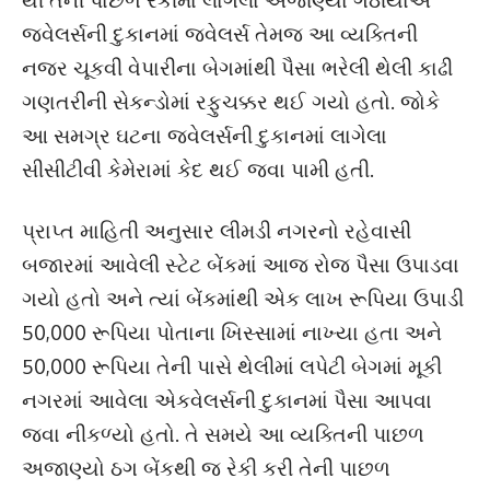
જ્વેલર્સની દુકાનમાં જ્વેલર્સ તેમજ આ વ્યક્તિની
નજર ચૂકવી વેપારીના બેગમાંથી પૈસા ભરેલી થેલી કાઢી
ગણતરીની સેકન્ડોમાં રફુચક્કર થઈ ગયો હતો. જોકે
આ સમગ્ર ઘટના જ્વેલર્સની દુકાનમાં લાગેલા
સીસીટીવી કેમેરામાં કેદ થઈ જવા પામી હતી.
પ્રાપ્ત માહિતી અનુસાર લીમડી નગરનો રહેવાસી
બજારમાં આવેલી સ્ટેટ બેંકમાં આજ રોજ પૈસા ઉપાડવા
ગયો હતો અને ત્યાં બેંકમાંથી એક લાખ રૂપિયા ઉપાડી
50,000 રૂપિયા પોતાના ખિસ્સામાં નાખ્યા હતા અને
50,000 રૂપિયા તેની પાસે થેલીમાં લપેટી બેગમાં મૂકી
નગરમાં આવેલા એકવેલર્સની દુકાનમાં પૈસા આપવા
જવા નીકળ્યો હતો. તે સમયે આ વ્યક્તિની પાછળ
અજાણ્યો ઠગ બેંકથી જ રેકી કરી તેની પાછળ