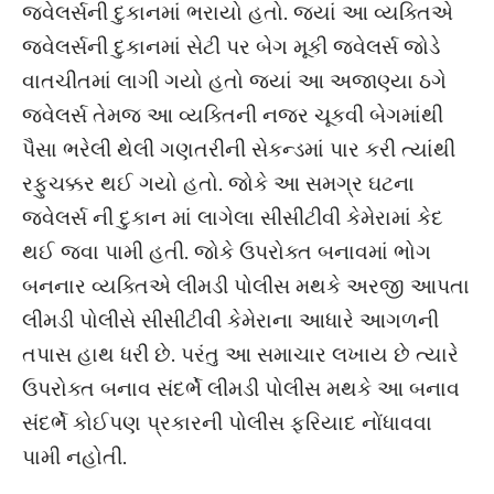
જ્વેલર્સની દુકાનમાં ભરાયો હતો. જ્યાં આ વ્યક્તિએ
જ્વેલર્સની દુકાનમાં સેટી પર બેગ મૂકી જ્વેલર્સ જોડે
વાતચીતમાં લાગી ગયો હતો જ્યાં આ અજાણ્યા ઠગે
જવેલર્સ તેમજ આ વ્યક્તિની નજર ચૂકવી બેગમાંથી
પૈસા ભરેલી થેલી ગણતરીની સેકન્ડમાં પાર કરી ત્યાંથી
રફુચક્કર થઈ ગયો હતો. જોકે આ સમગ્ર ઘટના
જ્વેલર્સ ની દુકાન માં લાગેલા સીસીટીવી કેમેરામાં કેદ
થઈ જવા પામી હતી. જોકે ઉપરોક્ત બનાવમાં ભોગ
બનનાર વ્યક્તિએ લીમડી પોલીસ મથકે અરજી આપતા
લીમડી પોલીસે સીસીટીવી કેમેરાના આધારે આગળની
તપાસ હાથ ધરી છે. પરંતુ આ સમાચાર લખાય છે ત્યારે
ઉપરોક્ત બનાવ સંદર્ભે લીમડી પોલીસ મથકે આ બનાવ
સંદર્ભે કોઈપણ પ્રકારની પોલીસ ફરિયાદ નોંધાવવા
પામી નહોતી.