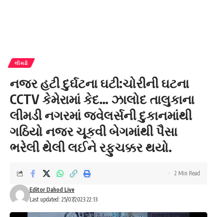
લીમડી
નજર હટી દુર્ઘટના ઘટી:ચોરીની ઘટના
CCTV કેમેરામાં કેદ… ઝાલોદ તાલુકાના
લીમડી નગરમાં જ્વેલર્સની દુકાનમાંથી
ગઠિયો નજર ચૂકવી બેગમાંથી પૈસા
ભરેલી થેલી લઈને રફુચક્કર થયો.
2 Min Read
Editor Dahod Live
Last updated: 25/07/2023 22:13