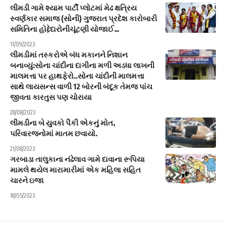
લીમડી ગામે શ્યામ પાર્ટી પ્લોટમાં મેઢ ક્ષત્રિય
સ્વર્ણકાર સમાજ (સોની) ગુજરાત પ્રદેશ કારોબારી
સમિતિના હોદ્દેદારોનીચૂંટણી યોજાઈ…
11/09/2023
લીમડીમાં તસ્કરોએ બંધ મકાનને નિશાન
બનાવ્યું:સોના ચાંદીના દાગીના મળી અડધા લાખની
માલમત્તા પર હાથફેરો..સોના ચાંદીની માલમત્તા
સાથે લાયસન્સ વાળી 12 બોરની બંદૂક તેમજ પાંચ
જીવતા કારતુસ પણ ચોરાયા
28/08/2023
લીમડીના બે યુવકો પૈકી એકનું મોત,
પરિવારજનોમાં માતમ છવાયો.
21/08/2023
ગરબાડા તાલુકાના નંઢેલાવ ગામે દાવાના રૂપિયા
મામલે થયેલ મારામારીમાં એક મહિલા સહિત
ચારને ઇજા
18/05/2023