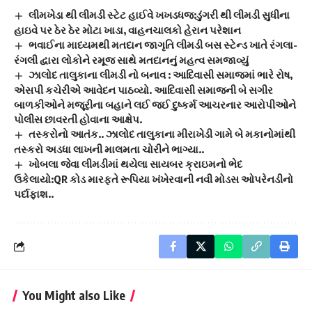
લીમખેડા થી લીમડી સ્ટેટ હાઈવે ખખડધજ:ડુંગરી થી લીમડી સુધીના
હાઇવે પર ઠેર ઠેર મોટા ખાડા, વાહનચાલકો હેરાન પરેશાન
ભવાઈના માધ્યમથી મતદાન જાગૃતિ લીમડી બસ સ્ટેન્ડ ખાતે રંગલા-
રંગલી દ્વારા લોકોને રમૂજ સાથે મતદાનનું મહત્વ સમજાવ્યું
ઝાલોદ તાલુકાના લીમડી નો બનાવ : આદિવાસી સમાજમાં ભારે રોષ,
એસપી કચેરીએ આવેદન પાઠવ્યો. આદિવાસી સમાજની બે સગીર
બાળકીઓને મજૂરીના બહાને લઈ જઈ દુષ્કર્મ આચરનાર આરોપીઓને
પોલીસ છાવરતી હોવાના આક્ષેપ.
તસ્કરોનો આતંક.. ઝાલોદ તાલુકાના મીરાખેડી ગામે બે મકાનોમાંથી
તસ્કરો અડધા લાખની માલમતા ચોરીને ભાગ્યા..
ખોબલા જેવા લીમડીમાં થયેલા સાયબર ક્રાઇમનો ભેદ
ઉકેલાયો:QR કોડ મારફતે રૂપિયા ખંખેરવાની નવી મોડસ ઓપરેનડીનો
પર્દાફાશ..
You Might also Like