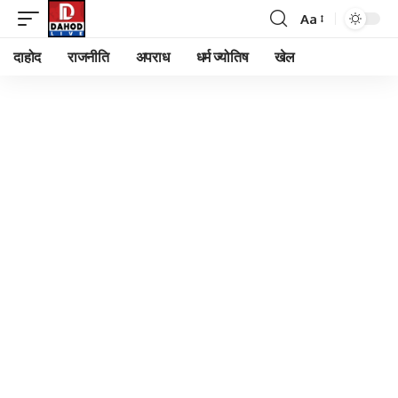
Aa
Font
Resizer
दाहोद
राजनीति
अपराध
धर्म ज्योतिष
खेल