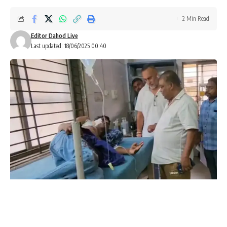
2 Min Read
Editor Dahod Live
Last updated: 18/06/2025 00:40
દેવગઢ બારીઆના રાજમહેલમાં દીપડાનો આતંક:કમ્પાઉન્ડમાં સફાઈ