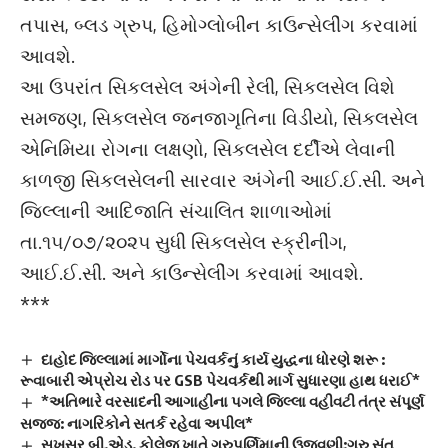
તપાસ, બ્લડ ગ્રુપ, હિમોગ્લોબીન કાઉન્સેલીંગ કરવામાં
આવશે.
આ ઉપરાંત સિકલસેલ અંગેની રેલી, સિકલસેલ વિશે
સમજણ, સિકલસેલ જનજાગૃતિના વિડીયો, સિકલસેલ
એનિમિયા રોગના લક્ષણો, સિકલસેલ દર્દીએ લેવાની
કાળજી સિકલસેલની સારવાર અંગેની આઈ.ઈ.સી. અને
જિલ્લાની આદિજાતિ સંચાલિત શાળાઓમાં
તા.૧૫/૦૭/૨૦૨૫ સુધી સિકલસેલ સ્ક્રીનીંગ,
આઈ.ઈ.સી. અને કાઉન્સેલીંગ કરવામાં આવશે.
***
દાહોદ જિલ્લામાં માર્ગોના પેચવર્કનું કાર્ય યુદ્ધના ધોરણે શરૂ :
રૂવાબારી એપ્રોચ રોડ પર GSB પેચવર્કથી માર્ગ સુધારણા હાથ ધરાઈ*
*અતિભારે વરસાદની આગાહીના પગલે જિલ્લા વહીવટી તંત્ર સંપૂર્ણ
સજ્જ: નાગરિકોને સતર્ક રહેવા અપીલ*
સુખસર બી.એડ. કોલેજ ખાતે ગુરુપૂર્ણિમાની ઉજવણી:ગુરુ સંત