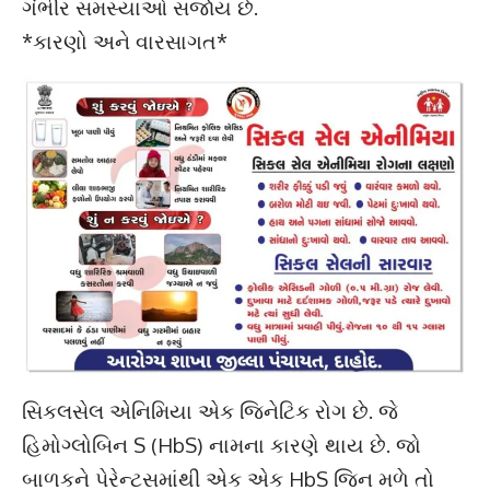
ગંભીર સમસ્યાઓ સર્જાય છે.
*કારણો અને વારસાગત*
સિકલસેલ એનિમિયા એક જિનેટિક રોગ છે. જે
હિમોગ્લોબિન S (HbS) નામના કારણે થાય છે. જો
બાળકને પેરેન્ટસમાંથી એક એક HbS જિન મળે તો