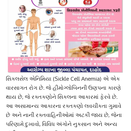
સિકલસેલ એનિમિયા (Sickle Cell Anemia) એ એક
વારસાગત રોગ છે. જે હીમોગ્લોબિનની ઉણપના કારણે
થાય છે, જે રક્તકણોને સિકલના આકારમાં ફેરવે છે.
આ અસામાન્ય આકારના રક્તકણો લવચીકતા ગુમાવે
છે અને નાની રક્તવાહિનીઓમાં અટકી જાય છે, જેના
પરિણામે દુખાવો, વિવિધ અંગોને નુકસાન અને અન્ય