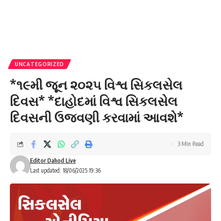
UNCATEGORIZED
*૧૯મી જૂન ૨૦૨૫ વિશ્વ સિકલસેલ
દિવસ* *દાહોદમાં વિશ્વ સિકલસેલ
દિવસની ઉજવણી કરવામાં આવશે*
3 Min Read
Editor Dahod Live
Last updated: 18/06/2025 19:36