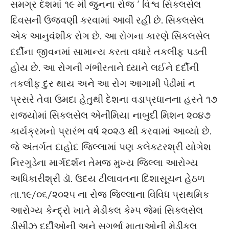
સમગ્ર દેશમાં ૧૯ મી જુનના રોજ ‘ વિશ્વ સિકલસેલ
દિવસની ઉજવણી કરવામાં આવી રહી છે. સિકલસેલ
એક આનુવંશીક રોગ છે. આ રોગના કારણે સિકલસેલ
દર્દીના જીવનમાં સામાન્ય કરતા વધારે તકલીફ પડતી
હોય છે. આ રોગની ગંભીરતાને ધ્યાને લઈને દર્દીની
તકલીફ દુર થાય અને આ રોગ આગામી પેઢીમાં ન
પ્રસરે તેવા ઉમદા હેતુથી દેશના વડાપ્રધાનના હસ્તે ૧૭
રાજયોમાં સિકલસેલ એનીમિયા નાબુદી મિશન ૨૦૪૭
કાર્યક્રમનો પ્રારંભ વર્ષ ૨૦૨૩ થી કરવામાં આવ્યો છે.
જે અંતર્ગત દાહોદ જિલ્લામાં પણ કલેકટરશ્રી યોગેશ
નિરગુડેના માર્ગદર્શન તેમજ મુખ્ય જિલ્લા આરોગ્ય
અધિકારીશ્રી ડૉ. ઉદય ટીલાવતના દિશાસૂચન હેઠળ
તા.૧૯/૦૬/૨૦૨૫ ના રોજ જિલ્લાના વિવિધ પ્રાથમિક
આરોગ્ય કેન્દ્રો ખાતે મેડીકલ કેમ્પ જેમાં સિકલસેલ
ડીસીઝ દર્દીઓની અને સગર્ભા માતાઓની મેડીકલ