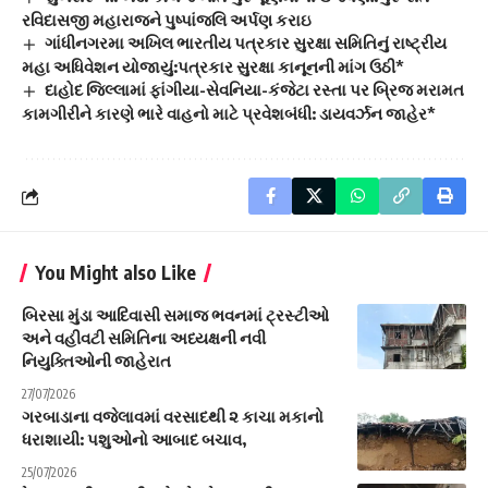
રવિદાસજી મહારાજને પુષ્પાંજલિ અર્પણ કરાઇ
ગાંધીનગરમા અખિલ ભારતીય પત્રકાર સુરક્ષા સમિતિનું રાષ્ટ્રીય
મહા અધિવેશન યોજાયું:પત્રકાર સુરક્ષા કાનૂનની માંગ ઉઠી*
દાહોદ જિલ્લામાં ફાંગીયા-સેવનિયા-કંજેટા રસ્તા પર બ્રિજ મરામત
કામગીરીને કારણે ભારે વાહનો માટે પ્રવેશબંધી: ડાયવર્ઝન જાહેર*
You Might also Like
બિરસા મુંડા આદિવાસી સમાજ ભવનમાં ટ્રસ્ટીઓ
અને વહીવટી સમિતિના અધ્યક્ષની નવી
નિયુક્તિઓની જાહેરાત
27/07/2026
ગરબાડાના વજેલાવમાં વરસાદથી ૨ કાચા મકાનો
ધરાશાયી: પશુઓનો આબાદ બચાવ,
25/07/2026