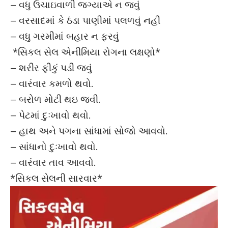
– વધુ ઉચાઇવાળી જગ્યાએ ન જવું
– વરસાદમાં કે ઠંડા પાણીમાં પલળવું નહીં
– વધુ ગરમીમાં બહાર ન ફરવું
*સિકલ સેલ એનીમિયા રોગના લક્ષણો*
– શરીર ફીકું પડી જવું
– વારંવાર કમળો થવો.
– બરોળ મોટી થઇ જવી.
– પેટમાં દુઃખાવો થવો.
– હાથ અને પગના સાંધામાં સોજો આવવો.
– સાંધાનો દુઃખાવો થવો.
– વારંવાર તાવ આવવો.
*સિકલ સેલની સારવાર*