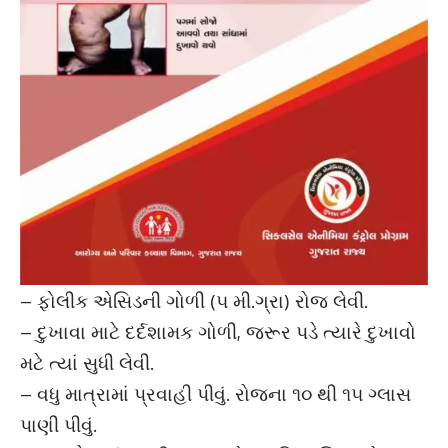
– ફોલીક એસિડની ગોળી (૫ મી.ગ્રા) રોજ લેવી.
– દુખાવા માટે દર્દશામક ગોળી, જરૂર પડે ત્યારે દુખાવો
મટે ત્યાં સુધી લેવી.
– વધુ માત્રામાં પ્રવાહી પીવું. રોજના ૧૦ થી ૧૫ ગ્લાસ
પાણી પીવું.