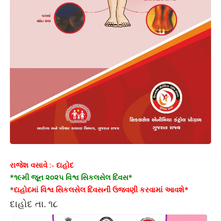
રાજેશ વસાવે :- દાહોદ
*૧૯મી જૂન ૨૦૨૫ વિશ્વ સિકલસેલ દિવસ*
*
દાહોદમાં વિશ્વ સિકલસેલ દિવસની ઉજવણી કરવામાં આવશે*
દાહોદ તા. ૧૮