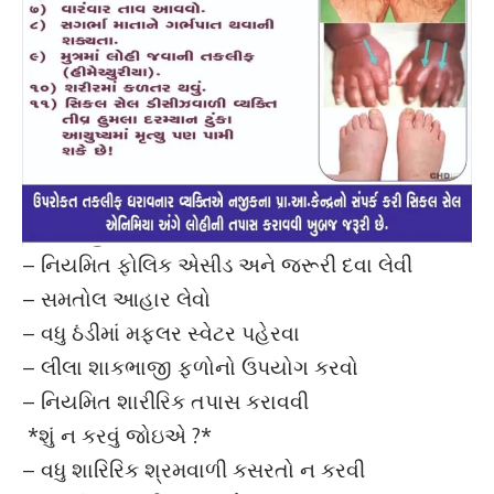
– નિયમિત ફોલિક એસીડ અને જરૂરી દવા લેવી
– સમતોલ આહાર લેવો
– વધુ ઠંડીમાં મફલર સ્વેટર પહેરવા
– લીલા શાકભાજી ફળોનો ઉપયોગ કરવો
– નિયમિત શારીરિક તપાસ કરાવવી
*શું ન કરવું જોઇએ ?*
– વધુ શારિરિક શ્રમવાળી કસરતો ન કરવી