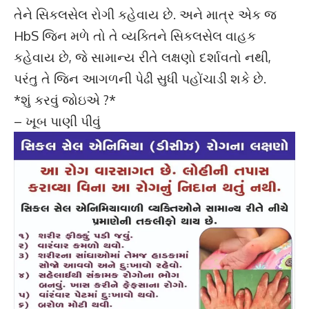
તેને સિકલસેલ રોગી કહેવાય છે. અને માત્ર એક જ
HbS જિન મળે તો તે વ્યક્તિને સિકલસેલ વાહક
કહેવાય છે, જે સામાન્ય રીતે લક્ષણો દર્શાવતો નથી,
પરંતુ તે જિન આગળની પેઢી સુધી પહોંચાડી શકે છે.
*શું કરવું જોઇએ ?*
– ખૂબ પાણી પીવું