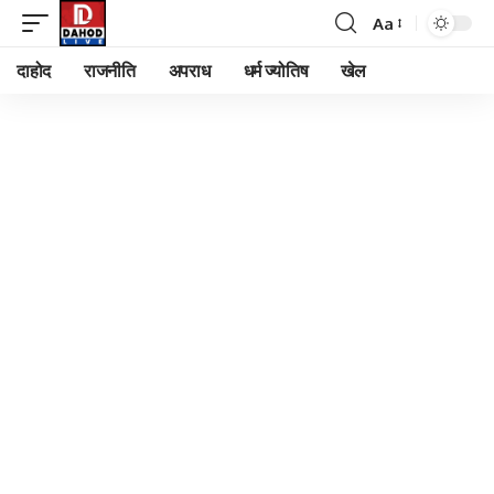
Aa
Font
Resizer
दाहोद
राजनीति
अपराध
धर्म ज्योतिष
खेल