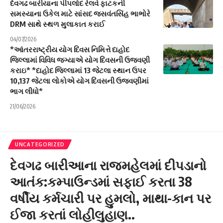
દેવગઢ બારીયાના પીપલોદ રેલવે ફાટકની
સમસ્યાના ઉકેલ માટે સાંસદ જસવંતસિંહ ભાભોરે
DRM સાથે સ્થળ મુલાકાત કરાઈ
04/07/2026
*આંતરરાષ્ટ્રીય યોગ દિવસ નિમિત્તે દાહોદ
જિલ્લામાં વિવિધ જગ્યાએ યોગ દિવસની ઉજવણી
કરાઇ* *દાહોદ જિલ્લામાં 13 જેટલા સ્થાન ઉપર
10,137 જેટલા લોકોએ યોગ દિવસની ઉજવણીમાં
ભાગ લીધો*
21/06/2026
UNCATEGORIZED
દેવગઢ બારીઆના રાજમહેલમાં દીપડાનો
આતંક:કમ્પાઉન્ડમાં સફાઈ કરતા 38
વર્ષીય કર્મચારી પર હુમલો, માથા-કાન પર
ઈજા કરતાં લોહીલુહાણ..