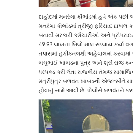
દાહોદમાં મનરેગા કૌભાંડમાં હવે એક પછ
મનરેગા કૌભાંડમાં ત્રીજી ફરિયાદ દાખલ ક
બતાવી સરકારી કર્મચારીઓ અને પ્રોપરાઇ
49.93 લાખના બિલો માલ સપ્લાય કર્યા વગર
તપાસમાં હકીકતલક્ષી અહેવાલમાં કરવામાં આવ
બચુભાઈ ખાબડના પુત્ર અને શ્રી રાજ કન્
ધરપકડ કરી લેતા રાજકીય તેમજ સામાજિક વર
મંત્રીપુત્ર બળવંત ખાબડની એજન્સીને મા
હોવાનું સામે આવી છે. પોલીસે બળવંતને જજ