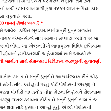
 મેટલના 11 કામો સ્થળ પર કરેલા નહોતા. તેમ છતાં
નો ખર્ચ 37.81 લાખ મળી કુલ 49.93 લાખ રૂપિયા કામ
ૈસા ચૂકવાઈ ગયા..
33 લાખનું કૌભાંડ આચર્યું..*
મે આવેલા કથિત ભ્રષ્ટાચારમાં મંત્રી પુત્ર બળવંત
રો નામક એજન્સીએ માલ સામાન સપ્લાય કર્યા વગર જ
કરાવી લીધા. આ એજન્સીએ ભાણપુરના વિવિધ ફળિયામાં
્યો હોવાનો હકીકતલક્ષી અહેવાલમાં સામે આવ્યો છે.
ત્રોની જામીન સામે સેશન્સમાં રિવિઝન અરજીની સુનાવણી
કૌભાંડમાં બંને મંત્રી પુત્રોને આશ્ચર્યજનક રીતે ચીફ
 સ્ટેની માંગ કરી હતી પરંતુ કોર્ટે પોલીસની અરજી ને
તા પોલીસે તાબડતોડ ચીફ કોર્ટના નિર્ણયને સેશન્સમાં
ી દાખલ કરાવતા કોર્ટે બંને મંત્રી પુત્રો સામે તે જ
ાજર થવા માટે ફરમાન આપ્યું હતું. એટલે પોલીસની