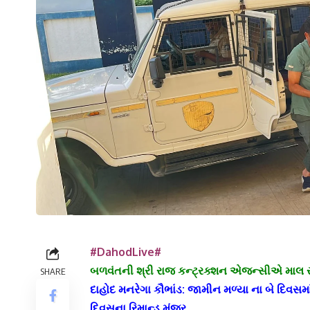
#DahodLive#
બળવંતની શ્રી રાજ કન્ટ્રક્શન એજન્સીએ માલ સપ્લ
SHARE
દાહોદ મનરેગા કૌભાંડ: જામીન મળ્યા ના બે દિવસમ
દિવસના રિમાન્ડ મંજુર