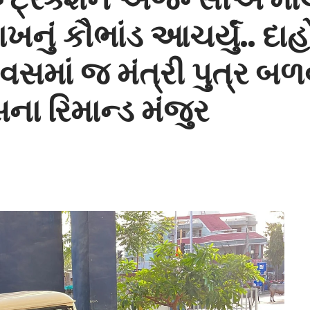
ખનું કૌભાંડ આચર્યું.. દા
િવસમાં જ મંત્રી પુત્ર બ
ના રિમાન્ડ મંજુર