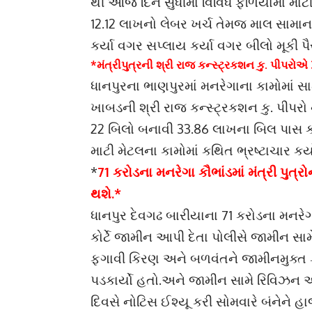
થી આજ દિન સુધીમાં વિવિધ ફળિયામાં માટી
12.12 લાખનો લેબર ખર્ચ તેમજ માલ સામાન
કર્યા વગર સપ્લાય કર્યા વગર બીલો મૂકી પ
*મંત્રીપુત્રની શ્રી રાજ કન્સ્ટ્રકશન કુ. પીપરોએ 
ધાનપુરના ભાણપુરમાં મનરેગાના કામોમાં સા
ખાબડની શ્રી રાજ કન્સ્ટ્રકશન કુ. પીપ
22 બિલો બનાવી 33.86 લાખના બિલ પાસ 
માટી મેટલના કામોમાં કથિત ભ્રષ્ટાચાર કર
*
71 કરોડના મનરેગા કૌભાંડમાં મંત્રી પુ
થશે.*
ધાનપુર દેવગઢ બારીયાના 71 કરોડના મનરેગા 
કોર્ટે જામીન આપી દેતા પોલીસે જામીન સામે
ફગાવી કિરણ અને બળવંતને જામીનમુક્ત કર
પડકાર્યો હતો.અને જામીન સામે રિવિઝન અડજ
દિવસે નોટિસ ઈશ્યૂ કરી સોમવારે બંનેને હ