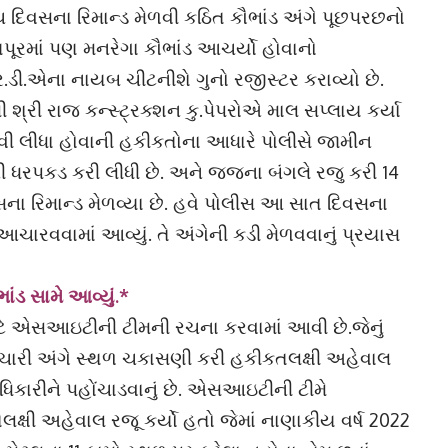
ંચ દિવસના રિમાન્ડ મેળવી કઠિત કૌભાંડ અંગે પૂછપરછનો
ણપૂરમાં પણ મનરેગા કૌભાંડ આચર્યો હોવાનો
ી.એના નાયબ ચીટનીશે ગુનો રજીસ્ટર કરાવ્યો છે.
 શ્રી રાજ કન્સ્ટ્રક્શન કુ.પેપરોએ માલ સપ્લાય કર્યા
ી લીધા હોવાની હકીકતોના આધારે પોલીસે જામીન
 ધરપકડ કરી લીધી છે. અને જજના બંગલે રજુ કરી 14
સના રિમાન્ડ મેળવ્યા છે. હવે પોલીસ આ સાત દિવસના
 આચારવવામાં આવ્યું. તે અંગેની કડી મેળવવાનું પ્રયાસ
ંડ સામે આવ્યું.*
ાટે એસઆઇટીની ટીમની રચના કરવામાં આવી છે.જેનું
બાચારી અંગે સ્થળ ચકાસણી કરી હકીકતલક્ષી અહેવાલ
કારીને પહોંચાડવાનું છે. એસઆઇટીની ટીમે
્ષી અહેવાલ રજૂ કર્યો હતો જેમાં નાણાકીય વર્ષ 2022