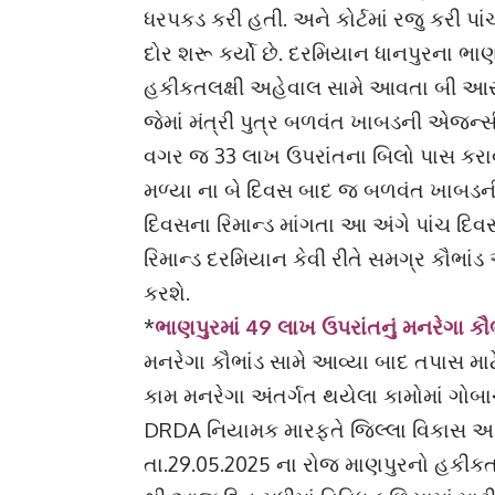
ધરપકડ કરી હતી. અને કોર્ટમાં રજુ કરી પા
દોર શરૂ કર્યો છે. દરમિયાન ધાનપુરના ભા
હકીકતલક્ષી અહેવાલ સામે આવતા બી આર.ડ
જેમાં મંત્રી પુત્ર બળવંત ખાબડની એજન્સી
વગર જ 33 લાખ ઉપરાંતના બિલો પાસ કરાવ
મળ્યા ના બે દિવસ બાદ જ બળવંત ખાબડની
દિવસના રિમાન્ડ માંગતા આ અંગે પાંચ દિવ
રિમાન્ડ દરમિયાન કેવી રીતે સમગ્ર કૌભાંડ
કરશે.
*
ભાણપુરમાં 49 લાખ ઉપરાંતનું મનરેગા કૌભા
મનરેગા કૌભાંડ સામે આવ્યા બાદ તપાસ મ
કામ મનરેગા અંતર્ગત થયેલા કામોમાં ગો
DRDA નિયામક મારફતે જિલ્લા વિકાસ અધિ
તા.29.05.2025 ના રોજ માણપુરનો હકીકતલક