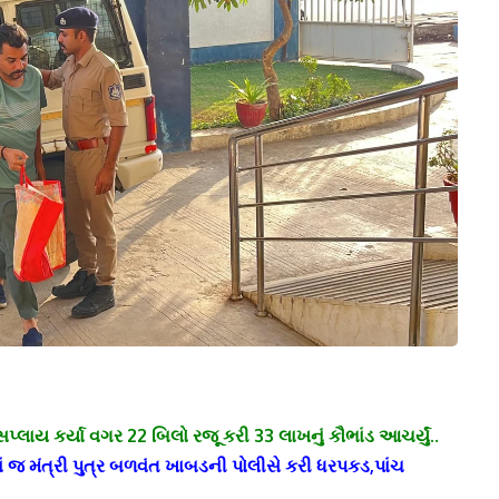
ાય કર્યા વગર 22 બિલો રજૂ કરી 33 લાખનું કૌભાંડ આચર્યું..
ાં જ મંત્રી પુત્ર બળવંત ખાબડની પોલીસે કરી ધરપકડ,પાંચ