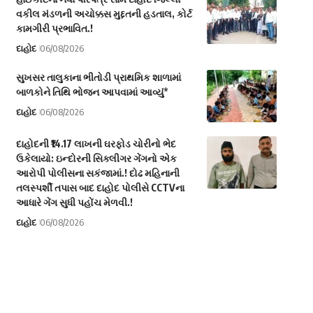
વકીલ મંડળની અચોક્કસ મુદ્દતની હડતાલ, કોર્ટ
કામગીરી પ્રભાવિત.!
દાહોદ
06/08/2026
સુખસર તાલુકાના ભીતોડી પ્રાથમિક શાળામાં
બાળકોને તિથિ ભોજન આપવામાં આવ્યું*
દાહોદ
06/08/2026
દાહોદની ₹14.17 લાખની ઘરફોડ ચોરીનો ભેદ
ઉકેલાયો: ઇન્દોરની સિક્લીગર ગેંગનો એક
આરોપી પોલીસના સકંજામાં.! દોઢ મહિનાની
તલસ્પર્શી તપાસ બાદ દાહોદ પોલીસે CCTVના
આધારે ગેંગ સુધી પહોંચ મેળવી.!
દાહોદ
06/08/2026