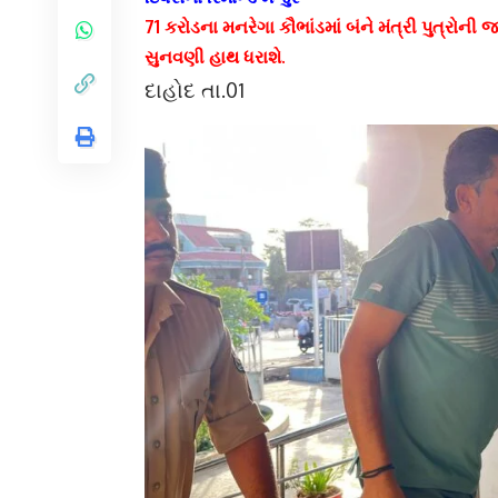
71 કરોડના મનરેગા કૌભાંડમાં બંને મંત્રી પુત્રો
સુનવણી હાથ ધરાશે.
દાહોદ તા.01