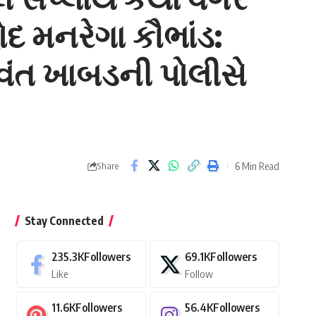
હોદ મનરેગા કૌભાંડ:
ળવંત ખાબડની પોલીસે
6 Min Read
Share
Stay Connected
235.3K
Followers
69.1K
Followers
Like
Follow
11.6K
Followers
56.4K
Followers