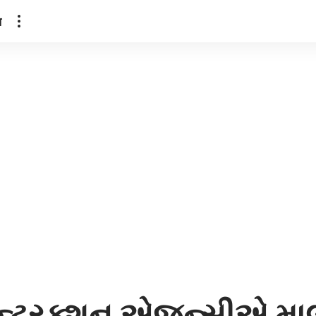
ल
ન્ટ્રક્શન એજન્સીએ માલ