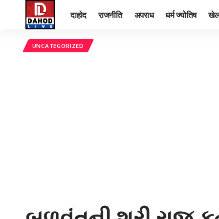
दाहोद
राजनीति
अपराध
धर्म ज्योतिष
खे
UNCATEGORIZED
બળવંતની શ્રી રાજ ક