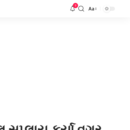
9
Aa
Font
Resizer
 સપ્લાય કર્યા વગર