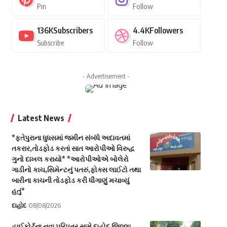
Pin
Follow
136K
Subscribers
4.4K
Followers
Subscribe
Follow
- Advertisement -
Latest News
*ફતેપુરાના ધુધસમાં જમીન સંબંધે અદાવતમાં
તકરાર,તોડફોડ કરતાં સાત આરોપીઓ વિરુદ્ધ
ગુનો દાખલ કરાયો* *આરોપીઓએ બોલેરો
ગાડીનો કાચ,સિમેન્ટનું પતરું,ફોક્સ લાઈટો તથા
બારીના કાચની તોડફોડ કરી ધીંગાણું મચાવ્યું
હતું*
દાહોદ
08/08/2026
હાઈકોર્ટના નવા પરિપત્ર સામે દાહોદ જિલ્લા