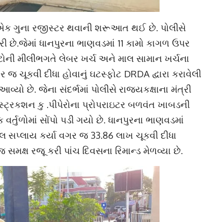
ી એક ગુના રજીસ્ટર થવાની શરૂઆત થઈ છે. પોલીસે
રી છે.જેમાં ધાનપુરના ભાણવડમાં 11 કામો કાગળ ઉપર
ટોની મીલીભગતે લેબર ખર્ચ અને માલ સામાન ખર્ચના
 જ ચૂકવી દીધા હોવાનું ઘટસ્ફોટ DRDA દ્વારા કરાવેલી
્યો છે. જેના સંદર્ભમાં પોલીસે રાજ્યકક્ષાના મંત્રી
સ્ટ્રકશન કુ .પીપેરોના પ્રોપરાઇટર બળવંત ખાબડની
્તુળોમાં સોંપો પડી ગયો છે. ધાનપુરના ભાણવડમાં
લ સપ્લાય કર્યા વગર જ 33.86 લાખ ચૂકવી દીધા
 સમક્ષ રજૂ કરી પાંચ દિવસના રિમાન્ડ મેળવ્યા છે.