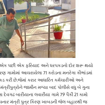
હવે એક પછી એક ફરિયાદ અને ધરપકડનો દોર શરૂ થયો
રણ ગામોમાં આચરાયેલા 71 કરોડના મનરેગા કૌભાંડમાં
રપકડ કરી છે.જેમાં કરાર આધારિત કર્મચારીઓ અને
્રીપુત્રોને જામીન મળ્યા બાદ પોલીસે વધુ બે ગુના
 દેવગઢ બારીયાના લવારીયા ગામે 79 પૈકી 21 કામો
ેરવનાર મંત્રી પુત્ર કિરણ ખાબડની જેલ બહારથી જ