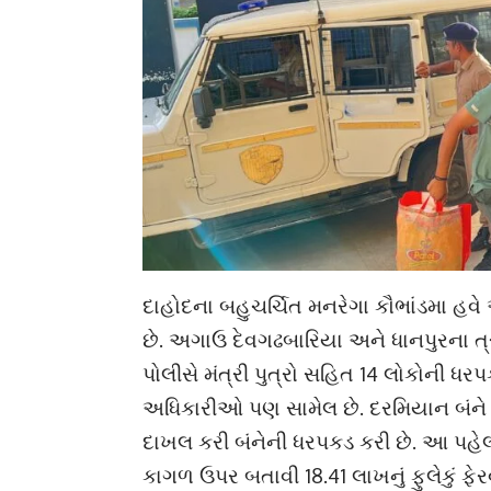
દાહોદના બહુચર્ચિત મનરેગા કૌભાંડમા 
છે. અગાઉ દેવગઢબારિયા અને ધાનપુરના ત્
પોલીસે મંત્રી પુત્રો સહિત 14 લોકોની ધ
અધિકારીઓ પણ સામેલ છે. દરમિયાન બંને મંત
દાખલ કરી બંનેની ધરપકડ કરી છે. આ પહેલા
કાગળ ઉપર બતાવી 18.41 લાખનું ફુલેકું ફ