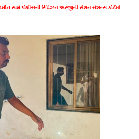
ની જામીન સામે પોલીસની રિવિઝન અરજીની સેશન સેશન્સ કોર્ટમાં