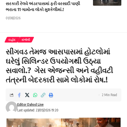
સરકારી રેલવે અંડરપાસમાં ફરી વરસાદી પાણી
ભરાતા 11 ગામોના લોકો મુશ્કેલીમાં.!
01/08/2026
દાહોદ
સંજેલી
સીંગવડ તેમજ આસપાસમાં હોટલોમાં
ઘરેલું સિલિન્ડર ઉપયોગથી ઉઠ્યા
સવાલો.? ગેસ એજન્સી અને વહીવટી
તંત્રની બેદરકારી સામે લોકોમાં રોષ.!
2 Min Read
Editor Dahod Live
Last updated: 23/05/2026 19:20