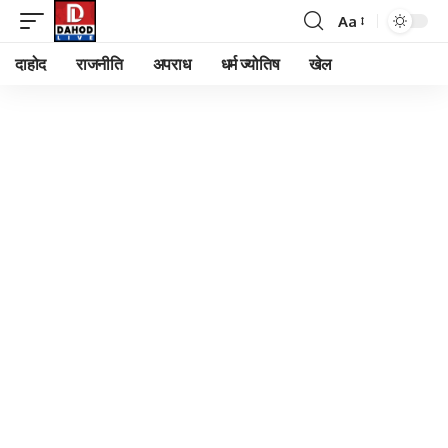
Aa
Font
Resizer
दाहोद
राजनीति
अपराध
धर्म ज्योतिष
खेल