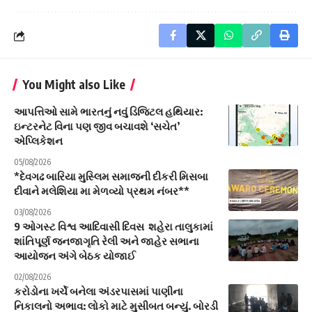
You Might also Like
આપત્તિઓ સામે ભારતનું નવું ડિજિટલ હથિયાર:
ઇન્ટરનેટ વિના પણ જીવ બચાવશે ‘સચેત’
એપ્લિકેશન
05/08/2026
*દેવગઢ બારિયા મુસ્લિમ સમાજની દીકરી મિસબા
દીવાને મલેશિયા મા મેળવ્યો પ્રથમ નંબર**
03/08/2026
9 ઓગસ્ટ વિશ્વ આદિવાસી દિવસ શહેરા તાલુકામાં
શાંતિપૂર્ણ જનજાગૃતિ રેલી અને જાહેર સભાના
આયોજન અંગે બેઠક યોજાઈ
02/08/2026
કરોડોના ખર્ચે બનેલા અંડરપાસમાં પાણીના
નિકાલનો અભાવ: લોકો માટે મુસીબત બન્યું. બોરડી