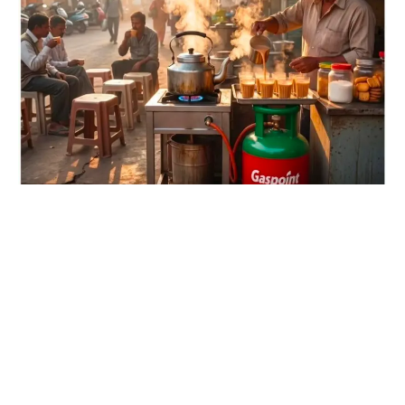
કલ્પેશ શાહ :- સીંગવડ
સીંગવડ તેમજ આસપાસમાં હોટલોમાં ઘરેલું સિલિન્ડર ઉપયોગથી
ઉઠ્યા સવાલો.?
ગેસ એજન્સી અને વહીવટી તંત્રની બેદરકારી સામે લોકોમાં રોષ.!
સીંગવડ તા.23
દાહોદ જિલ્લાના દેવગઢ બારિયા તાલુકાના અંતેલા,