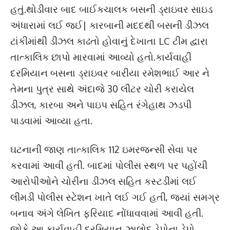
હતું.થોડીવાર બાદ બાઈકચાલક બસની ડ્રાઇવર સાઇડ
અંધારામાં લઈ જઈ| કારબાની મદદથી બસની ડીઝલ
ટાંકીમાંથી ડીઝલ કાઢતો હોવાનું દેખાતા LC ટીમ દ્વારા
તાત્કાલિક છાપો મારવામાં આવ્યો હતો.કાર્યવાહી
દરમિયાન બસના ડ્રાઇવર બારીયા રમેશભાઈ આર ને
તેમના પુત્ર સાથે અંદાજે 30 લીટર ચોરી કરાયેલ
ડીઝલ, કારબા અને પાઇપ સહિત રંગેહાથ ઝડપી
પાડવામાં આવ્યા હતા.
ઘટનાની જાણ તાત્કાલિક 112 ઇમરજન્સી સેવા પર
કરવામાં આવી હતી. બાદમાં પોલીસ સ્થળ પર પહોંચી
આરોપીઓને ચોરીના ડીઝલ સહિત કસ્ટડીમાં લઈ
લીમડી પોલીસ સ્ટેશન ખાતે લઈ ગઈ હતી, જ્યાં સમગ્ર
બનાવ અંગે લેખિત ફરિયાદ નોંધાવવામાં આવી હતી.
જોકે આ કાર્યવાહી દરમિયાન ઝાલોદ ડેપોના ડેપો