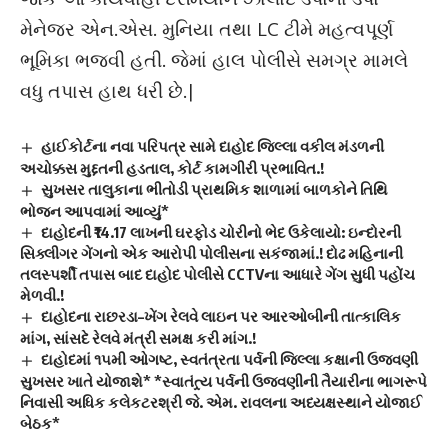
મેનેજર એન.એસ. મુનિયા તથા LC ટીમે મહત્વપૂર્ણ
ભૂમિકા ભજવી હતી. જેમાં હાલ પોલીસે સમગ્ર મામલે
વધુ તપાસ હાથ ધરી છે.|
હાઈકોર્ટના નવા પરિપત્ર સામે દાહોદ જિલ્લા વકીલ મંડળની
અચોક્કસ મુદ્દતની હડતાલ, કોર્ટ કામગીરી પ્રભાવિત.!
સુખસર તાલુકાના ભીતોડી પ્રાથમિક શાળામાં બાળકોને તિથિ
ભોજન આપવામાં આવ્યું*
દાહોદની ₹14.17 લાખની ઘરફોડ ચોરીનો ભેદ ઉકેલાયો: ઇન્દોરની
સિક્લીગર ગેંગનો એક આરોપી પોલીસના સકંજામાં.! દોઢ મહિનાની
તલસ્પર્શી તપાસ બાદ દાહોદ પોલીસે CCTVના આધારે ગેંગ સુધી પહોંચ
મેળવી.!
દાહોદના રાછરડા–ખેંગ રેલવે લાઇન પર આરઓબીની તાત્કાલિક
માંગ, સાંસદે રેલવે મંત્રી સમક્ષ કરી માંગ.!
દાહોદમાં ૧૫મી ઓગષ્ટ, સ્વતંત્રતા પર્વની જિલ્લા કક્ષાની ઉજવણી
સુખસર ખાતે યોજાશે* *સ્વાતંત્ર્ય પર્વની ઉજવણીની તૈયારીના ભાગરૂપે
નિવાસી અધિક કલેકટરશ્રી જે. એમ. રાવલના અધ્યક્ષસ્થાને યોજાઈ
બેઠક*