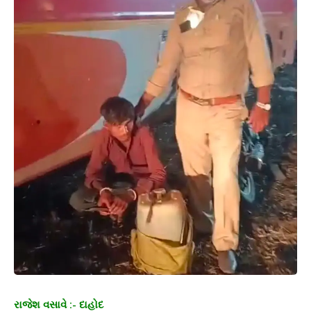
રાજેશ વસાવે :- દાહોદ