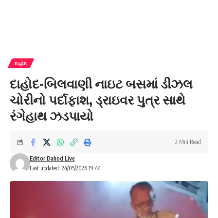
દાહોદ
દાહોદ-બિલવાણી નાઇટ બસમાં ડીઝલ
ચોરીનો પર્દાફાશ, ડ્રાઇવર પુત્ર સાથે
રંગેહાથ ઝડપાયો
2 Min Read
Editor Dahod Live
Last updated: 24/05/2026 19:44