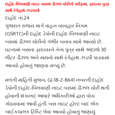
દાહોદ-બિલવાણી નાઇટ બસમાં ડીઝલ ચોરીનો પર્દાફાશ, ડ્રાઇવર પુત્ર
સાથે રંગેહાથ ઝડપાયો
દાહોદ તા.24
ગુજરાત રાજ્ય માર્ગ વાહન વ્યવહાર નિગમ
(GSRTC)ની દાહોદ ડેપોની દાહોદ-બિલવાણી નાઇટ
બસમાં ડીઝલ ચોરીનો ગંભીર બનાવ સામે આવ્યો છે.
ઘટનામાં બસના ડ્રાઇવરને તેના પુત્ર સાથે અંદાજે 30
લીટર ડીઝલ અને સાધનો સાથે રંગેહાથ ઝડપી પાડવામાં
આવ્યો હોવાનું જાણવા મળ્યું છે.
મળતી માહિતી મુજબ, GJ-18-Z-8641 નંબરની દાહોદ
ડેપોની દાહોદ-બિલવાણી નાઇટ બસમાં ડીઝલ ચોરી થતી
હોવાની શંકાના| આધારે અધિકારીઓ દ્વારા વોચ
ગોઠવવામાં આવી હતી. બસ નાઇટ હોલ્ટ બાદ એક
બાઈકચાલક ટિકિટ લેવા આવ્યો હોવાનું જણાયું