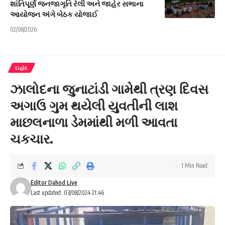
શાંતિપૂર્ણ જનજાગૃતિ રેલી અને જાહેર સભાના
આયોજન અંગે બેઠક યોજાઈ
02/08/2026
દાહોદ
ઝાલોદના જુનાટાંડી ગામેથી ત્રણ દિવસ
અગાઉ ગુમ થયેલી યુવતીની લાશ
માછલનાળા ડેમમાંથી મળી આવતા
ચકચાર.
1 Min Read
Editor Dahod Live
Last updated: 03/08/2024 21:46