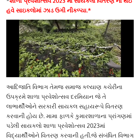
*
શાળા પ્રવેશોત્સવ 2023 માં સાયકલો વિતરણ ના થઇ
હવે સાઇકલોમાં ઝાડ ઉગી નીકળ્યા.*
આદિજાતિ વિભાગ તેમજ સમાજ કલ્યાણ કચેરીના
ઉપક્રમે શાળા પ્રવેશોત્સવ દરમિયાન જે તે
લાભાર્થીઓને સરકારી સાયકલ સહાયરૂપે વિતરણ
કરવાની હોય છે. મામા ફાળકે કુમારશાળાના પ્રાંગણમાં
પડેલી સાયકલો શાળા પ્રવેશોત્સવ 2023માં
વિદ્યાર્થીઓને વિતરણ કરવાની હતી.જે સંબંધિત વિભાગ