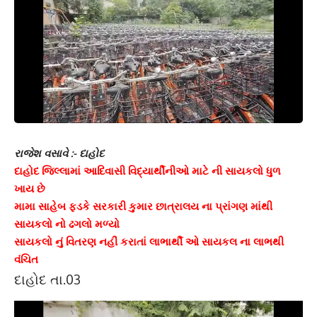
રાજેશ વસાવે :- દાહોદ
દાહોદ જિલ્લામાં આદિવાસી વિદ્યાર્થીનીઓ માટે ની સાયકલો ધુળ
ખાય છે
મામા સાહેબ ફડકે સરકારી કુમાર છાત્રાલય ના પ્રાંગણ માંથી
સાયકલો નો ઢગલો મળ્યો
સાયકલો નું વિતરણ નહીં કરાતાં લાભાર્થી ઓ સાયકલ ના લાભથી
વંચિત
દાહોદ તા.03