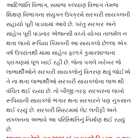
આદિજાતિ વિભાગ, સમાજ કલ્યાણ વિભાગ તેમજ
શિક્ષણ વિભાગના સંયુક્ત ઉપક્રમે સરકારી સાયકલની
સહાયો પૂરી પાડવામાં આવે છે. પરંતુ સરકાર અને
સાહેબ પૂરી પાડનાર એજન્સી વચ્ચે યોગ્ય તાલમેંલ ન
થતા લાખો રૂપિયા કિંમતની આ સાયકલો છેલ્લા એક
વર્ષ ઉપરાંતથી મામા સાહેબ ફાળકે કુમારશાળાના
પ્રાંગણમાં ધૂળ ખાઈ રહી છે. જેના પગલે ખરેખર જે
લાભાર્થીઓને સરકારી સાયકલોનું વિતરણ થવું જોઈએ
તે ના થતા લાભાર્થીઓ સરકારી સાયકલોના લાભ થી
વંચિત થઈ રહ્યા છે. તો બીજી તરફ સરકારના લાખો
રૂપિયાની સાયકલો ભંગાર થતા સરકારને પણ નુકસાન
થઈ રહ્યું છે. સરકારી સિસ્ટમમાં લેટ લતીફી અને
સંકલનના અભાવે આ પરિસ્થિતિનું નિર્માણ થઈ રહ્યું
છે.