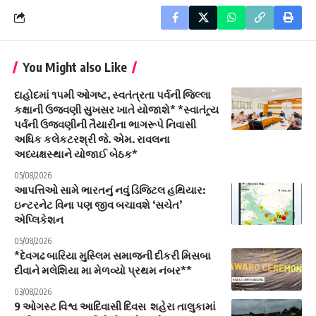
You Might also Like
દાહોદમાં ૧૫મી ઓગષ્ટ, સ્વતંત્રતા પર્વની જિલ્લા
કક્ષાની ઉજવણી સુખસર ખાતે યોજાશે* *સ્વાતંત્ર્ય
પર્વની ઉજવણીની તૈયારીના ભાગરૂપે નિવાસી
અધિક કલેકટરશ્રી જે. એમ. રાવલના
અધ્યક્ષસ્થાને યોજાઈ બેઠક*
05/08/2026
આપત્તિઓ સામે ભારતનું નવું ડિજિટલ હથિયાર:
ઇન્ટરનેટ વિના પણ જીવ બચાવશે ‘સચેત’
એપ્લિકેશન
05/08/2026
*દેવગઢ બારિયા મુસ્લિમ સમાજની દીકરી મિસબા
દીવાને મલેશિયા મા મેળવ્યો પ્રથમ નંબર**
03/08/2026
9 ઓગસ્ટ વિશ્વ આદિવાસી દિવસ શહેરા તાલુકામાં