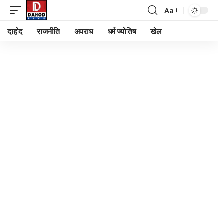
Aa
Font
Resizer
दाहोद
राजनीति
अपराध
धर्म ज्योतिष
खेल