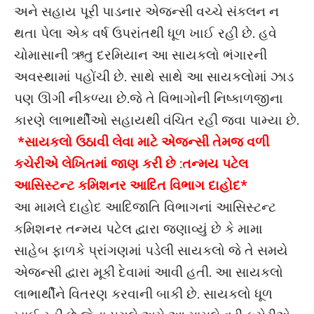
અને સહાય પૂરી પાડનાર એજન્સી વચ્ચે સંકલન ન
થતા પેલા એક વર્ષ ઉપરાંતથી ધૂળ ખાઈ રહી છે. હવે
ચોમાસાની ઋતુ દરમિયાન આ સાયકલો ભંગારની
અવસ્થામાં પહોંચી છે. સાથે સાથે આ સાયકલોમાં ઝાડ
પણ ઊગી નીકળ્યા છે.જે તે વિભાગોની નિષ્કાળજીના
કારણે લાભાર્થીઓ સહાયથી વંચિત રહી જવા પામ્યા છે.
*સાયકલો ઉઠાવી લેવા માટે એજન્સી તેમજ વળી
કચેરીએ લેખિતમાં જાણ કરી છે :તન્મય પટેલ
આસિસ્ટન્ટ કમિશનર આદિત વિભાગ દાહોદ*
આ મામલે દાહોદ આદિજાતિ વિભાગનાં આસિસ્ટન્ટ
કમિશનર તન્મય પટેલ દ્વારા જણાવ્યું છે કે મામા
સાહેબ ફાળકે પ્રાંગણમાં પડેલી સાયકલો જે તે સમયે
એજન્સી દ્વારા મૂકી દેવામાં આવી હતી. આ સાયકલો
લાભાર્થીને વિતરણ કરવાની બાકી છે. સાયકલો ધૂળ