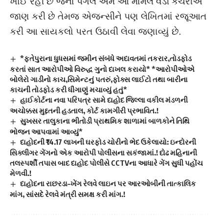
ખાઈ રહી છે જેના પગલે અમે આ મામલે વડી કચેરીએ
જાણ કરી છે તેમજ એજન્સીને પણ લેખિતમાં રજૂઆત
કરી આ સાયકલો પરત ઉઠાવી લેવા જણાવ્યું છે.
*ફતેપુરાના ધુધસમાં જમીન સંબંધે અદાવતમાં તકરાર,તોડફોડ
કરતાં સાત આરોપીઓ વિરુદ્ધ ગુનો દાખલ કરાયો* *આરોપીઓએ
બોલેરો ગાડીનો કાચ,સિમેન્ટનું પતરું,ફોક્સ લાઈટો તથા બારીના
કાચની તોડફોડ કરી ધીંગાણું મચાવ્યું હતું*
હાઈકોર્ટના નવા પરિપત્ર સામે દાહોદ જિલ્લા વકીલ મંડળની
અચોક્કસ મુદ્દતની હડતાલ, કોર્ટ કામગીરી પ્રભાવિત.!
સુખસર તાલુકાના ભીતોડી પ્રાથમિક શાળામાં બાળકોને તિથિ
ભોજન આપવામાં આવ્યું*
દાહોદની ₹14.17 લાખની ઘરફોડ ચોરીનો ભેદ ઉકેલાયો: ઇન્દોરની
સિક્લીગર ગેંગનો એક આરોપી પોલીસના સકંજામાં.! દોઢ મહિનાની
તલસ્પર્શી તપાસ બાદ દાહોદ પોલીસે CCTVના આધારે ગેંગ સુધી પહોંચ
મેળવી.!
દાહોદના રાછરડા–ખેંગ રેલવે લાઇન પર આરઓબીની તાત્કાલિક
માંગ, સાંસદે રેલવે મંત્રી સમક્ષ કરી માંગ.!