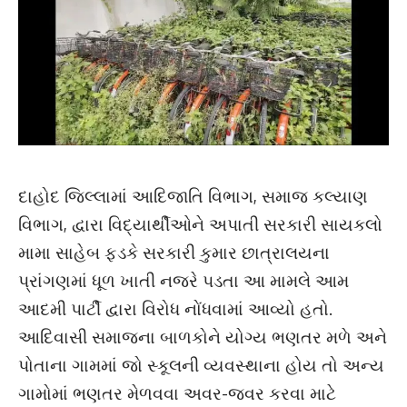
દાહોદ જિલ્લામાં આદિજાતિ વિભાગ, સમાજ કલ્યાણ
વિભાગ, દ્વારા વિદ્યાર્થીઓને અપાતી સરકારી સાયકલો
મામા સાહેબ ફડકે સરકારી કુમાર છાત્રાલયના
પ્રાંગણમાં ધૂળ ખાતી નજરે પડતા આ મામલે આમ
આદમી પાર્ટી દ્વારા વિરોધ નોંધવામાં આવ્યો હતો.
આદિવાસી સમાજના બાળકોને યોગ્ય ભણતર મળે અને
પોતાના ગામમાં જો સ્કૂલની વ્યવસ્થાના હોય તો અન્ય
ગામોમાં ભણતર મેળવવા અવર-જવર કરવા માટે