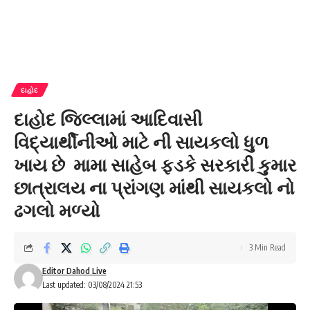
દાહોદ
દાહોદ જિલ્લામાં આદિવાસી
વિદ્યાર્થીનીઓ માટે ની સાયકલો ધુળ
ખાય છે મામા સાહેબ ફડકે સરકારી કુમાર
છાત્રાલય ના પ્રાંગણ માંથી સાયકલો નો
ઢગલો મળ્યો
3 Min Read
Editor Dahod Live
Last updated: 03/08/2024 21:53