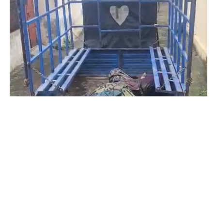
ઝાલોદના જુનાટાંડી ગામેથી ત્રણ દિવસ અગાઉ ગુમ થયેલી યુવતીની
લાશ માછલનાળા ડેમમાંથી મળી આવતા ચકચાર.
દાહોદ તા .03