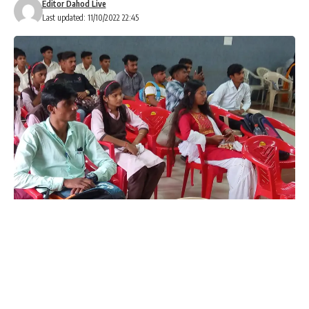
Editor Dahod Live
Last updated: 11/10/2022 22:45
વસાવે રાજેશ દાહોદ
યુવા ઉત્સવ ૨૦૨૨નો કાર્યક્રમમાં વિવિધ સ્પર્ધાઓ સાથે