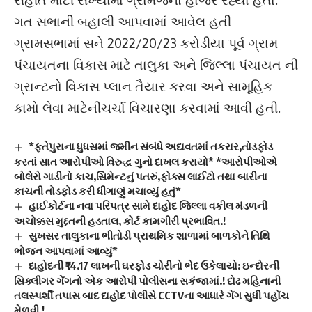
ગત સભાની બહાલી આપવામાં આવેલ હતી
ગ્રામસભામાં સને 2022/20/23 કરોડીયા પૂર્વ ગ્રામ
પંચાયતના વિકાસ માટે તાલુકા અને જિલ્લા પંચાયત ની
ગ્રાન્ટનો વિકાસ પ્લાન તૈયાર કરવા અને સામૂહિક
કામો લેવા માટેનીચર્ચા વિચારણા કરવામાં આવી હતી.
*ફતેપુરાના ધુધસમાં જમીન સંબંધે અદાવતમાં તકરાર,તોડફોડ
કરતાં સાત આરોપીઓ વિરુદ્ધ ગુનો દાખલ કરાયો* *આરોપીઓએ
બોલેરો ગાડીનો કાચ,સિમેન્ટનું પતરું,ફોક્સ લાઈટો તથા બારીના
કાચની તોડફોડ કરી ધીંગાણું મચાવ્યું હતું*
હાઈકોર્ટના નવા પરિપત્ર સામે દાહોદ જિલ્લા વકીલ મંડળની
અચોક્કસ મુદ્દતની હડતાલ, કોર્ટ કામગીરી પ્રભાવિત.!
સુખસર તાલુકાના ભીતોડી પ્રાથમિક શાળામાં બાળકોને તિથિ
ભોજન આપવામાં આવ્યું*
દાહોદની ₹14.17 લાખની ઘરફોડ ચોરીનો ભેદ ઉકેલાયો: ઇન્દોરની
સિક્લીગર ગેંગનો એક આરોપી પોલીસના સકંજામાં.! દોઢ મહિનાની
તલસ્પર્શી તપાસ બાદ દાહોદ પોલીસે CCTVના આધારે ગેંગ સુધી પહોંચ
મેળવી.!