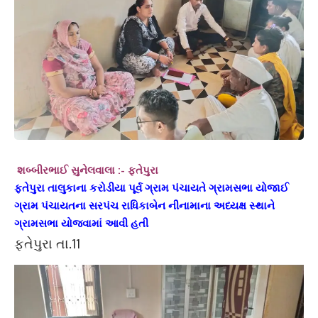
શબ્બીરભાઈ સુનેલવાલા :- ફતેપુરા
ફતેપુરા તાલુકાના કરોડીયા પૂર્વ ગ્રામ પંચાયતે ગ્રામસભા યોજાઈ
ગ્રામ પંચાયતના સરપંચ રાધિકાબેન નીનામાના અધ્યક્ષ સ્થાને
ગ્રામસભા યોજવામાં આવી હતી
ફતેપુરા તા.11