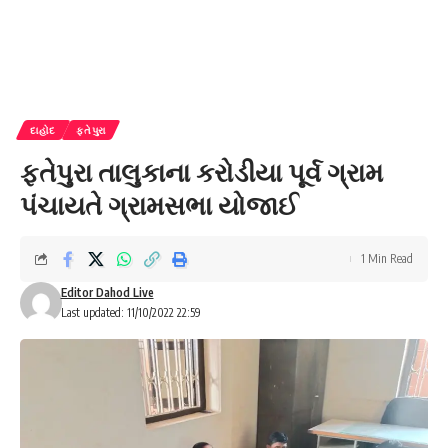
દાહોદ
ફતેપુરા
ફતેપુરા તાલુકાના કરોડીયા પૂર્વ ગ્રામ
પંચાયતે ગ્રામસભા યોજાઈ
1 Min Read
Editor Dahod Live
Last updated: 11/10/2022 22:59