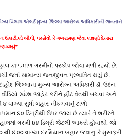
રોગ્ય વિભાગ એલર્ટ:મુખ્ય જિલ્લા આરોગ્ય અધિકારીની જનતાને
તત ઉલટી,લો બીપી, પરસેવો કે ગભરામણ જેવા લક્ષણો દેખાય
ણાવાયું*
 હાલ કાળઝાળ ગરમીનો પ્રકોપ જોવા મળી રહ્યો છે.
ોંચી જતાં સામાન્ય જનજીવન પ્રભાવિત થયું છે.
દાહોદ જિલ્લાના મુખ્ય આરોગ્ય અધિકારી ડૉ. ઉદય
 વીડિયો સંદેશ જાહેર કરીને હીટ વેવથી બચવા અને
 ૪ વાગ્યા સુધી બહાર નીકળવાનું ટાળો
 તાપમાન ૪૦ ડિગ્રીથી ઉપર જાય છે ત્યારે તે શરીરને
 હાલમાં ગરમી ૪૪ ડિગ્રી જેટલી આકરી હોવાથી, જો
 થી ૪:૦૦ વાગ્યા દરમિયાન બહાર જવાનું કે મુસાફરી