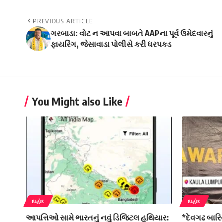
PREVIOUS ARTICLE
ગરબાડા: વોટ ન આપવા બાબતે AAPના પૂર્વ ઉમેદવારનું
ફાયરિંગ, જેસાવાડા પોલીસે કરી ધરપકડ
You Might also Like
દાહોદ
દાહોદ
આપત્તિઓ સામે ભારતનું નવું ડિજિટલ હથિયાર:
*દેવગઢ બારિ