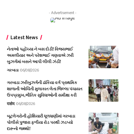
- Advertisement -
Latest News
નેતાઓ પહોંચ્યા ને બસ દોડી! વિજયભાઈ
અમલીયાર અને પરેશભાઈ ગણવાએ ઝરી
બુઝર્ગમાં બસને આપી લીલી ઝંડી!
ગરબાડા
06/08/2026
ગરબાડા ઝરીબુઝર્ગની ઢાંકિયા વર્ગ પ્રાથમિક
શાળાની ઓચિંતી મુલાકાત લેતા જિલ્લા પંચાયત
ઉપપ્રમુખ,ભૌતિક સુવિધાઓની સમીક્ષા કરી
दाहोद
06/08/2026
બૂટલેગરોની હોશિયારી ધૂળધાણીમાં ગરબાડા
પોલીસે પુજારા ફળીયા રોડ પરથી ઝડપ્યો
દારૂનો જથ્થો!