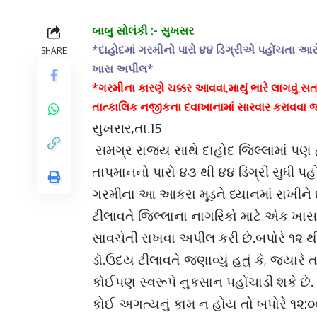
બાબુ સોલંકી :- સુખસર
*
દાહોદમાં ગરમીનો પારો ૪૪ ડિગ્રીએ પહોંચતા આ
SHARE
ખાસ અપીલ*
*ગરમીના કારણે ચક્કર આવવા,માથું ભારે લાગવું,સ
તાત્કાલિક નજીકના દવાખાનામાં સારવાર કરાવવા જ
સુખસર,તા.15
સમગ્ર રાજ્ય સાથે દાહોદ જિલ્લામાં પણ
તાપમાનનો પારો ૪૩ થી ૪૪ ડિગ્રી સુધી પહ
ગરમીના આ આકરા મૂડને ધ્યાનમાં રાખીને 
ટીલાવતે જિલ્લાના નાગરિકો માટે એક ખાસ
સાવચેતી રાખવા અપીલ કરી છે.બપોરે ૧૨ થી
ડૉ.ઉદય ટીલાવતે જણાવ્યું હતું કે, જ્યારે
કોઈપણ સ્વરૂપે નુકસાન પહોંચાડી શકે છે.
કોઈ અગત્યનું કામ ન હોય તો બપોરે ૧૨:૦૦