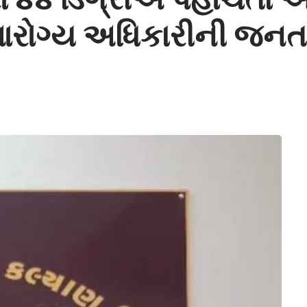
 આરોગ્ય અધિકારીની જન