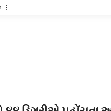
ल
રો ૪૪ ડિગ્રીએ પહોંચતા 