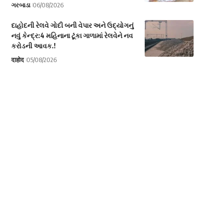
ગરબાડા
06/08/2026
દાહોદની રેલવે ગોદી બની વેપાર અને ઉદ્યોગનું
નવું કેન્દ્ર:4 મહિનાના ટૂંકા ગાળામાં રેલવેને નવ
કરોડની આવક.!
दाहोद
05/08/2026