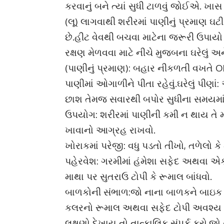
કરવાનું બને ત્યાં સુધી ટાળવું જોઈએ. ખા
(લૂ) લાગવાથી શરીરમાં પાણીનું પ્રમાણ ઘ
છે.હીટ વેવથી બચવા માટેના જરૂરી ઉપાયો 
રક્ષણ મેળવવા માટે નીચે મુજબના ઘરેલું 
(પાણીનું પ્રમાણ): બહાર નીકળતી વખતે O
પાણીમાં ઓગાળીને પીતા રહેવું.ઘરેલું પીણા
છાશ તેમજ સવારથી બપોર સુધીના સમયમાં ન
ઉપયોગ: શરીરમાં પાણીની કમી ન થાય તે મ
ખાવાનો આગ્રહ રાખવો.
ખોરાકમાં પરેજી: વધુ પડતો તીખો, તળેલો ક
પહેરવેશ: ગરમીમાં હંમેશા સફેદ અથવા એ
માથા પર સુતરાઉ ટોપી કે રૂમાલ બાંધવો.
બાળકોની સંભાળ:જો નાના બાળકને બાઇક પર
કલરનો રૂમાલ અથવા સફેદ ટોપી અવશ્ય પહે
લક્ષણો દેખાય તો તાત્કાલિક સંપર્ક કરો.જો