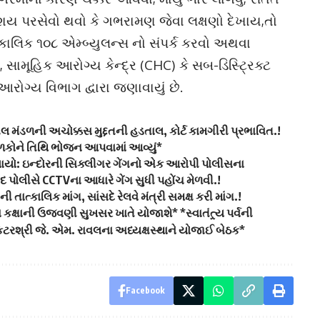
શય પરસેવો થવો કે ગભરામણ જેવા લક્ષણો દેખાય,તો
્કાલિક ૧૦૮ એમ્બ્યુલન્સ નો સંપર્ક કરવો અથવા
સામૂહિક આરોગ્ય કેન્દ્ર (CHC) કે સબ-ડિસ્ટ્રિક્ટ
આરોગ્ય વિભાગ દ્વારા જણાવાયું છે.
ીલ મંડળની અચોક્કસ મુદ્દતની હડતાલ, કોર્ટ કામગીરી પ્રભાવિત.!
ાળકોને તિથિ ભોજન આપવામાં આવ્યું*
ેલાયો: ઇન્દોરની સિક્લીગર ગેંગનો એક આરોપી પોલીસના
દ પોલીસે CCTVના આધારે ગેંગ સુધી પહોંચ મેળવી.!
ાત્કાલિક માંગ, સાંસદે રેલવે મંત્રી સમક્ષ કરી માંગ.!
ા કક્ષાની ઉજવણી સુખસર ખાતે યોજાશે* *સ્વાતંત્ર્ય પર્વની
રશ્રી જે. એમ. રાવલના અધ્યક્ષસ્થાને યોજાઈ બેઠક*
Facebook