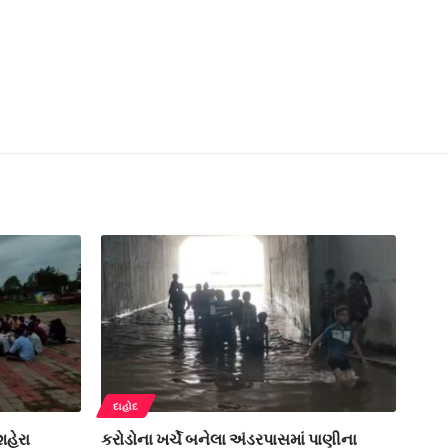
દાહોદ
હેરા
કરોડોના ખર્ચે બનેલા અંડરપાસમાં પાણીના