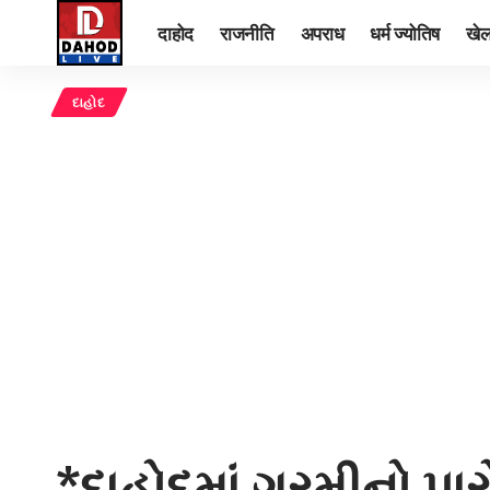
दाहोद
राजनीति
अपराध
धर्म ज्योतिष
खे
દાહોદ
*દાહોદમાં ગરમીનો પા