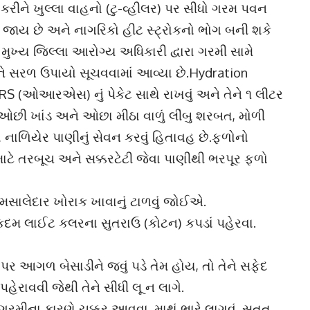
સ કરીને ખુલ્લા વાહનો (ટુ-વ્હીલર) પર સીધો ગરમ પવન
ટી જાય છે અને નાગરિકો હીટ સ્ટ્રોકનો ભોગ બની શકે
મુખ્ય જિલ્લા આરોગ્ય અધિકારી દ્વારા ગરમી સામે
અને સરળ ઉપાયો સૂચવવામાં આવ્યા છે.Hydration
RS (ઓઆરએસ) નું પેકેટ સાથે રાખવું અને તેને ૧ લીટર
ં: ઓછી ખાંડ અને ઓછા મીઠા વાળું લીંબુ શરબત, મોળી
ાળિયેર પાણીનું સેવન કરવું હિતાવહ છે.ફળોનો
ાટે તરબૂચ અને સક્કરટેટી જેવા પાણીથી ભરપૂર ફળો
ે મસાલેદાર ખોરાક ખાવાનું ટાળવું જોઈએ.
કદમ લાઈટ કલરના સુતરાઉ (કોટન) કપડાં પહેરવા.
 આગળ બેસાડીને જવું પડે તેમ હોય, તો તેને સફેદ
રાવવી જેથી તેને સીધી લૂ ન લાગે.
 ગરમીના કારણે ચક્કર આવવા, માથું ભારે લાગવું, સતત