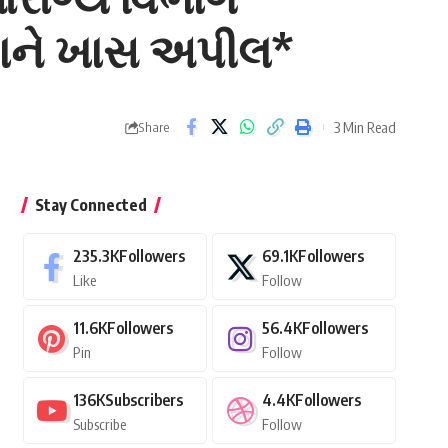
તાને ખાસ અપીલ*
3 Min Read
Share
Stay Connected
235.3K
Followers
69.1K
Followers
Like
Follow
11.6K
Followers
56.4K
Followers
Pin
Follow
136K
Subscribers
4.4K
Followers
Subscribe
Follow