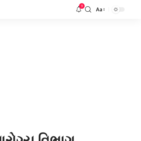
9
Aa
Font
Resizer
આરોગ્ય વિભાગ