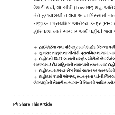
ઉલટી થવી, લો-બીપી (Low BP) થવું, અતિ
તેને હળવાશથી ન લેવા.આવા કિસ્સામાં તાત
નજીકના પ્રાથમિક આરોગ્ય કેન્દ્ર (PHC), 
હોસ્પિટલ ખાતે સારવાર અર્થે પહોંચી જવા 
હાઈકોર્ટના નવા પરિપત્ર સામે દાહોદ જિલ્લા વક
સુખસર તાલુકાના ભીતોડી પ્રાથમિક શાળામાં બ
દાહોદની ₹14.17 લાખની ઘરફોડ ચોરીનો ભેદ ઉક
સકંજામાં.! દોઢ મહિનાની તલસ્પર્શી તપાસ બાદ દાહો
દાહોદના રાછરડા–ખેંગ રેલવે લાઇન પર આરઓબીની ત
દાહોદમાં ૧૫મી ઓગષ્ટ, સ્વતંત્રતા પર્વની જિલ્લ
ઉજવણીની તૈયારીના ભાગરૂપે નિવાસી અધિક કલેકટ
Share This Article