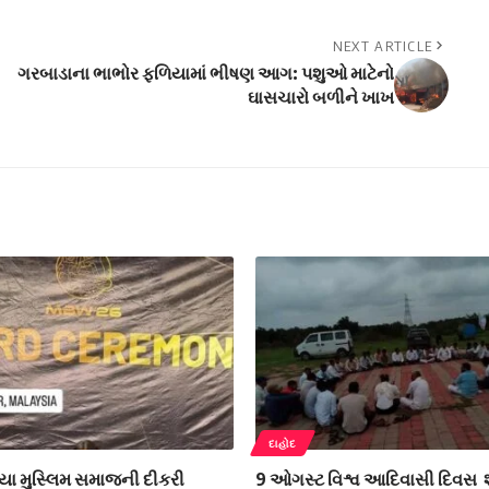
NEXT ARTICLE
ગરબાડાના ભાભોર ફળિયામાં ભીષણ આગ: પશુઓ માટેનો
ઘાસચારો બળીને ખાખ
દાહોદ
યા મુસ્લિમ સમાજની દીકરી
9 ઓગસ્ટ વિશ્વ આદિવાસી દિવસ શ