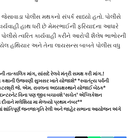
જેસાવાડા પોલીસ મથકનો સંપર્ક સાધ્યો હતો. પોલીસે
ાર્યવાહી હાથ ધરી છે મેમરભાઈની ફરિયાદના આધારે
ો. પોલીસે ત્વરિત કાર્યવાહી કરીને આરોપી શૈલેષ ભાભોરની
યેલ હથિયાર અને તેના લાયસન્સ બાબતે પોલીસ વધુ
ાત્કાલિક માંગ, સાંસદે રેલવે મંત્રી સમક્ષ કરી માંગ.!
ા કક્ષાની ઉજવણી સુખસર ખાતે યોજાશે* *સ્વાતંત્ર્ય પર્વની
રશ્રી જે. એમ. રાવલના અધ્યક્ષસ્થાને યોજાઈ બેઠક*
 ઇન્ટરનેટ વિના પણ જીવ બચાવશે ‘સચેત’ એપ્લિકેશન
દીવાને મલેશિયા મા મેળવ્યો પ્રથમ નંબર**
ાં શાંતિપૂર્ણ જનજાગૃતિ રેલી અને જાહેર સભાના આયોજન અંગે