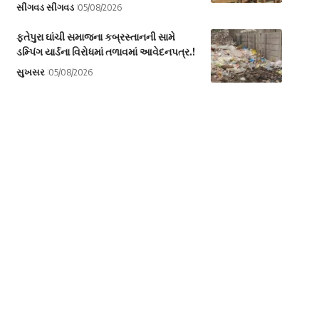
સીંગવડ સીંગવડ
05/08/2026
ફતેપુરા ઘાંચી સમાજના કબ્રસ્તાનની સામે
ડમ્પિંગ યાર્ડના વિરોધમાં તળાવમાં આવેદનપત્ર.!
સુખસર
05/08/2026