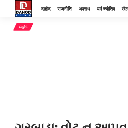
दाहोद
राजनीति
अपराध
धर्म ज्योतिष
खे
દાહોદ
ગરબાડા: વોટ ન આપવા બ