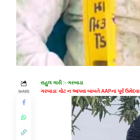
રાહુલ ગારી :- ગરબાડા
ગરબાડા: વોટ ન આપવા બાબતે AAPના પૂર્વ ઉમેદવાર
SHARE