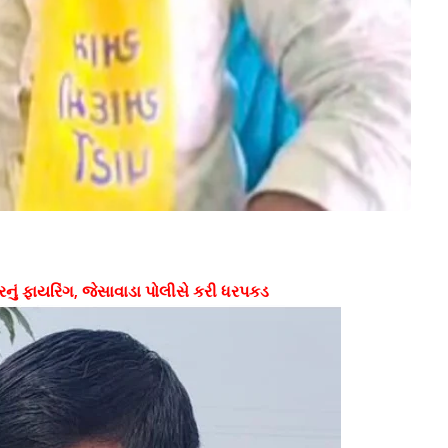
નું ફાયરિંગ, જેસાવાડા પોલીસે કરી ધરપકડ