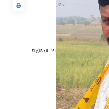
દાહોદ તા. ૧૫