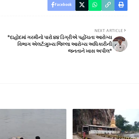
Facebook
NEXT ARTICLE
*દાહોદમાં ગરમીનો પારો ૪૪ ડિગ્રીએ પહોંચતા આરોગ્ય
વિભાગ એલર્ટ:મુખ્ય જિલ્લા આરોગ્ય અધિકારીની
જનતાને ખાસ અપીલ*