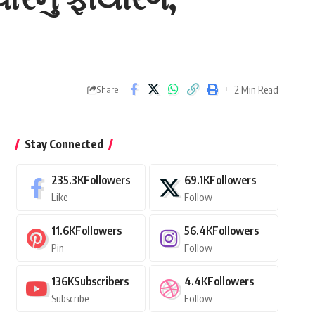
2 Min Read
Share
Stay Connected
235.3K
Followers
69.1K
Followers
Like
Follow
11.6K
Followers
56.4K
Followers
Pin
Follow
136K
Subscribers
4.4K
Followers
Subscribe
Follow