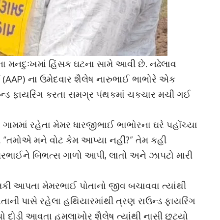
ના મનદુઃખમાં હિંસક ઘટના સામે આવી છે. નઢેલાવ
 (AAP) ના ઉમેદવાર શૈલેષ નારુભાઈ ભાભોરે એક
ઉન્ડ ફાયરિંગ કરતા સમગ્ર પંથકમાં ચકચાર મચી ગઈ
ગામમાં રહેતા મેમર ધારજીભાઈ ભાભોરના ઘરે પહોંચ્યા
ી “તમોએ મને વોટ કેમ આપ્યા નહીં?” તેમ કહી
મેમરભાઈને બિભત્સ ગાળો આપી, લાતો અને ઝાપટો મારી
 ધમકી આપતા મેમરભાઈ પોતાનો જીવ બચાવવા ત્યાંથી
તાની પાસે રહેલા હથિયારમાંથી ત્રણ રાઉન્ડ ફાયરિંગ
યો દોડી આવતા હુમલાખોર શૈલેષ ત્યાંથી નાસી છૂટ્યો