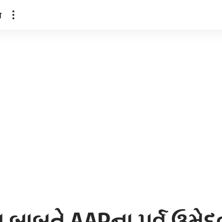
ल
ાબતે AAPના પૂર્વ ઉમેદવા