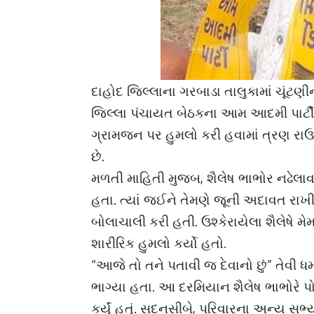
દાહોદ જિલ્લાના ગરબાડા તાલુકામાં ચૂંટણી
જિલ્લા પંચાયત બેઠકના આમ આદમી પાર્ટી
ગ્રામજન પર હુમલો કરી હવામાં ત્રણ રા
છે.
મળતી માહિતી મુજબ, શૈલેષ ભાભોર નઢેલાવ 
હતા. ત્યાં જઈને તેમણે જૂની અદાવત રાખ
બોલાચાલી કરી હતી. ઉશ્કેરાયેલા શૈલેષે 
શારીરિક હુમલો કર્યો હતો.
“આજે તો તને પતાવી જ દેવાનો છું” તેવી
ભાગ્યા હતા. આ દરમિયાન શૈલેષ ભાભોરે પો
કર્યું હતું. સદનસીબે, પરિવારના અન્ય સભ્