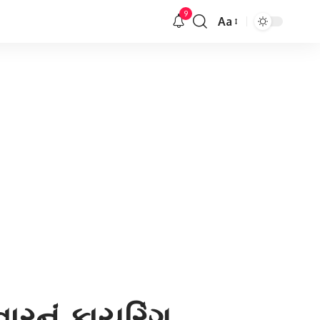
9
Aa
Font
Resizer
રનું ફાયરિંગ,