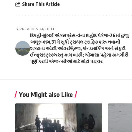
Share This Article
PREVIOUS ARTICLE
દિલ્હી-મુંબઈ એક્સપ્રેસ-વેના દાહોદ પેકેજ-26માં હજુ
અધૂરું કામ,31 મે સુધી ટ્રાયલ ટ્રાફિક શરૂ થવાની
શક્યતા ઓછી ઓવરબ્રિજ, લેન્ડમાર્કિંગ અને સેફટી
ઈન્ફ્રાસ્ટ્રક્ચરનું કામ બાકી; ચોમાસા પહેલા કામગીરી
પૂર્ણ કરવી એજન્સીઓ માટે મોટો પડકાર
You Might also Like