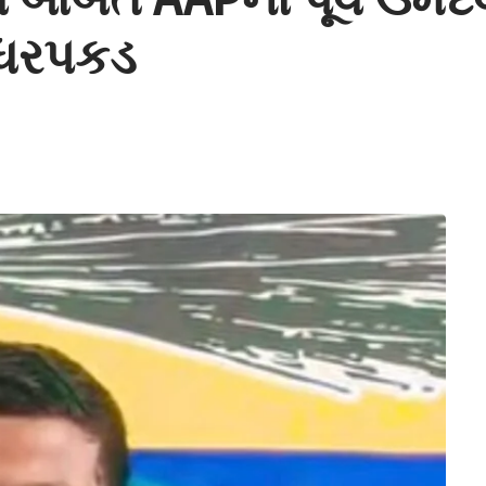
ી ધરપકડ