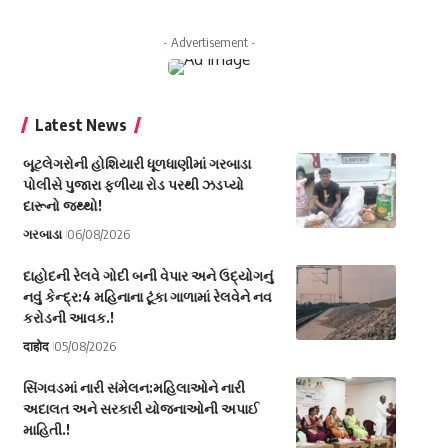
- Advertisement -
Latest News
બૂટલેગરોની હોશિયારી ધૂળધાણીમાં ગરબાડા
પોલીસે પુજારા ફળીયા રોડ પરથી ઝડપ્યો
દારૂનો જથ્થો!
ગરબાડા
06/08/2026
દાહોદની રેલવે ગોદી બની વેપાર અને ઉદ્યોગનું
નવું કેન્દ્ર:4 મહિનાના ટૂંકા ગાળામાં રેલવેને નવ
કરોડની આવક.!
दाहोद
05/08/2026
સિંગવડમાં નારી સંમેલન:મહિલાઓને નારી
અદાલત અને સરકારી યોજનાઓની અપાઈ
માહિતી.!