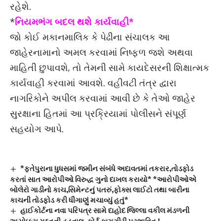
રહેશે.
*
નિયમભંગ બદલ થશે કાર્યવાહી*
જો કોઈ મકાનમાલિક કે પેઢીના સંચાલક આ
જાહેરનામાનો અમલ કરવામાં નિષ્ફળ જશે અથવા
માહિતી છુપાવશે, તો તેમની સામે કાયદેસરની શિક્ષાત્મક
કાર્યવાહી કરવામાં આવશે. વહીવટી તંત્ર દ્વારા
નાગરિકોને અપીલ કરવામાં આવી છે કે તેઓ જાહેર
સુરક્ષાના હિતમાં આ પ્રક્રિયામાં પોલીસને સંપૂર્ણ
સહયોગ આપે.
*ફતેપુરાના ધુધસમાં જમીન સંબંધે અદાવતમાં તકરાર,તોડફોડ
કરતાં સાત આરોપીઓ વિરુદ્ધ ગુનો દાખલ કરાયો* *આરોપીઓએ
બોલેરો ગાડીનો કાચ,સિમેન્ટનું પતરું,ફોક્સ લાઈટો તથા બારીના
કાચની તોડફોડ કરી ધીંગાણું મચાવ્યું હતું*
હાઈકોર્ટના નવા પરિપત્ર સામે દાહોદ જિલ્લા વકીલ મંડળની
અચોક્કસ મુદ્દતની હડતાલ, કોર્ટ કામગીરી પ્રભાવિત.!