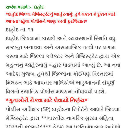
રાજેશ વસાવે :- દાહોદ
*દાહોદ જિલ્લા મેજિસ્ટ્રેટનું જાહેરનામું: હવે મકાન કે દુકાન ભાડે
આપતા પહેલા પોલીસને જાણ કરવી ફરજિયાત*
દાહોદ તા. ૧૧
દાહોદ જિલ્લામાં કાયદો અને વ્યવસ્થાની સ્થિતિ વધુ
મજબૂત બનાવવા અને અસામાજિક તત્વો પર લગામ
કસવા માટે જિલ્લા કલેક્ટર અને મેજિસ્ટ્રેટ દ્વારા એક
મહત્વનું જાહેરનામું બહાર પાડવામાં આવ્યું છે. આ નવા
આદેશ મુજબ, હવેથી જિલ્લાના કોઈપણ વિસ્તારમાં
મિલકત ભાડે આપનાર માલિકોએ ભાડુઆતની સંપૂર્ણ
વિગતો સ્થાનિક પોલીસ મથકમાં નોંધાવવી પડશે.
*ગુનાખોરી રોકવા માટે લેવાયો નિર્ણય*
પોલીસ અધિક્ષક (SP) દાહોદના રિપોર્ટને આધારે જિલ્લા
મેજિસ્ટ્રેટ દ્વારા **ભારતીય નાગરિક સુરક્ષા સંહિતા,
2023ની કલમ-163** હેઠળ આ પ્રતિબંધાત્મક આદેશો