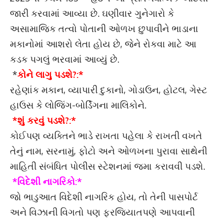
જારી કરવામાં આવ્યા છે. ઘણીવાર ગુનેગારો કે
અસામાજિક તત્વો પોતાની ઓળખ છુપાવીને ભાડાના
મકાનોમાં આશરો લેતા હોય છે, જેને રોકવા માટે આ
કડક પગલું ભરવામાં આવ્યું છે.
*
કોને લાગુ પડશે?:*
રહેણાંક મકાન, વ્યાપારી દુકાનો, ગોડાઉન, હોટલ, ગેસ્ટ
હાઉસ કે લોજિંગ-બોર્ડિંગના માલિકોને.
*શું કરવું પડશે?:*
કોઈપણ વ્યક્તિને ભાડે રાખતા પહેલા કે રાખતી વખતે
તેનું નામ, સરનામું, ફોટો અને ઓળખના પુરાવા સાથેની
માહિતી સંબંધિત પોલીસ સ્ટેશનમાં જમા કરાવવી પડશે.
*વિદેશી નાગરિકો:*
જો ભાડુઆત વિદેશી નાગરિક હોય, તો તેની પાસપોર્ટ
અને વિઝાની વિગતો પણ ફરજિયાતપણે આપવાની