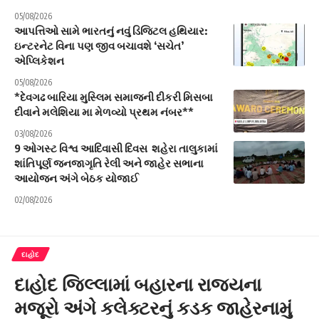
05/08/2026
આપત્તિઓ સામે ભારતનું નવું ડિજિટલ હથિયાર:
ઇન્ટરનેટ વિના પણ જીવ બચાવશે ‘સચેત’
એપ્લિકેશન
05/08/2026
*દેવગઢ બારિયા મુસ્લિમ સમાજની દીકરી મિસબા
દીવાને મલેશિયા મા મેળવ્યો પ્રથમ નંબર**
03/08/2026
9 ઓગસ્ટ વિશ્વ આદિવાસી દિવસ શહેરા તાલુકામાં
શાંતિપૂર્ણ જનજાગૃતિ રેલી અને જાહેર સભાના
આયોજન અંગે બેઠક યોજાઈ
02/08/2026
દાહોદ
દાહોદ જિલ્લામાં બહારના રાજ્યના
મજૂરો અંગે કલેક્ટરનું કડક જાહેરનામું