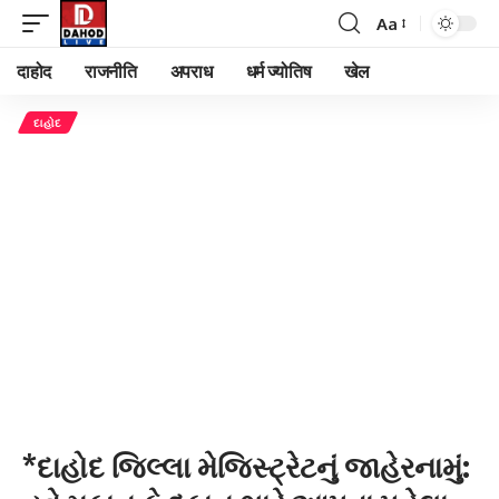
Aa
Font
Resizer
दाहोद
राजनीति
अपराध
धर्म ज्योतिष
खेल
દાહોદ
*દાહોદ જિલ્લા મેજિસ્ટ્રેટનું જાહેરનામું: