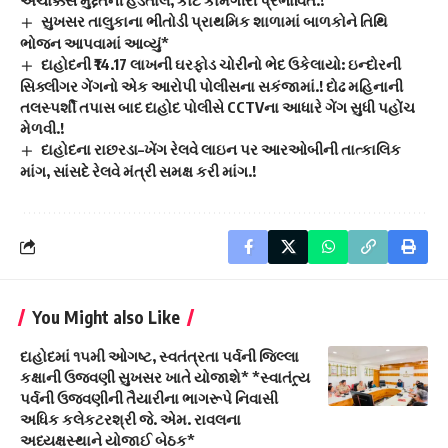
સુખસર તાલુકાના ભીતોડી પ્રાથમિક શાળામાં બાળકોને તિથિ
ભોજન આપવામાં આવ્યું*
દાહોદની ₹14.17 લાખની ઘરફોડ ચોરીનો ભેદ ઉકેલાયો: ઇન્દોરની
સિક્લીગર ગેંગનો એક આરોપી પોલીસના સકંજામાં.! દોઢ મહિનાની
તલસ્પર્શી તપાસ બાદ દાહોદ પોલીસે CCTVના આધારે ગેંગ સુધી પહોંચ
મેળવી.!
દાહોદના રાછરડા–ખેંગ રેલવે લાઇન પર આરઓબીની તાત્કાલિક
માંગ, સાંસદે રેલવે મંત્રી સમક્ષ કરી માંગ.!
You Might also Like
દાહોદમાં ૧૫મી ઓગષ્ટ, સ્વતંત્રતા પર્વની જિલ્લા
કક્ષાની ઉજવણી સુખસર ખાતે યોજાશે* *સ્વાતંત્ર્ય
પર્વની ઉજવણીની તૈયારીના ભાગરૂપે નિવાસી
અધિક કલેકટરશ્રી જે. એમ. રાવલના
અધ્યક્ષસ્થાને યોજાઈ બેઠક*