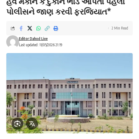
હવે મકાન કે દુકાન ભાડે આપતા પહેલા
પોલીસને જાણ કરવી ફરજિયાત*
2 Min Read
Editor Dahod Live
Last updated: 11/05/2026 21:19