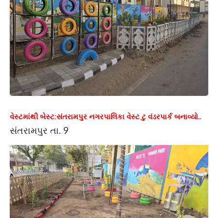
વેસ્ટમાંથી બેસ્ટ:સંતરામપુર નગરપાલિકા વેસ્ટ ટુ વંડરપાર્ક બનાવ્યો..
સંતરામપુર તા. 9