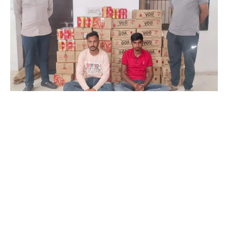
દેવગઢ બારીયાના પંચેલા માંથી LCB એ 1.91 લાખનો વિદેશી દારૂ
ઝડપ્યો …
દેવગઢબારિયા તાલુકા ના પંચેલા ગામેથી દાહોદ એલસીબી દ્વારા એક
સફારી ગાડી નો પીછો કરી ₹1,91,160 નો ઇંગ્લિશ દારૂનો જથ્થો પકડી
પાડવામાં આવ્યો હતો …
દેવગઢબારિયા તા. 9