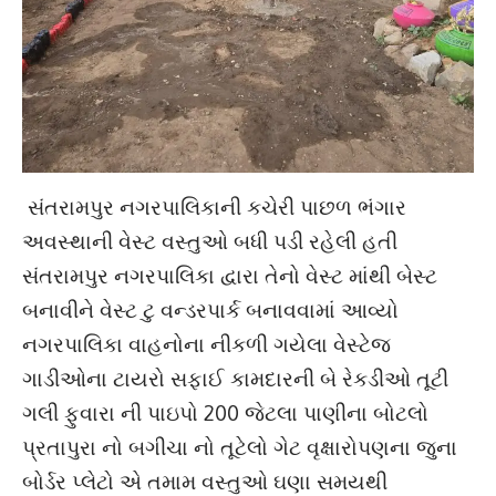
સંતરામપુર નગરપાલિકાની કચેરી પાછળ ભંગાર
અવસ્થાની વેસ્ટ વસ્તુઓ બધી પડી રહેલી હતી
સંતરામપુર નગરપાલિકા દ્વારા તેનો વેસ્ટ માંથી બેસ્ટ
બનાવીને વેસ્ટ ટુ વન્ડરપાર્ક બનાવવામાં આવ્યો
નગરપાલિકા વાહનોના નીકળી ગયેલા વેસ્ટેજ
ગાડીઓના ટાયરો સફાઈ કામદારની બે રેકડીઓ તૂટી
ગલી ફુવારા ની પાઇપો 200 જેટલા પાણીના બોટલો
પ્રતાપુરા નો બગીચા નો તૂટેલો ગેટ વૃક્ષારોપણના જુના
બોર્ડર પ્લેટો એ તમામ વસ્તુઓ ઘણા સમયથી