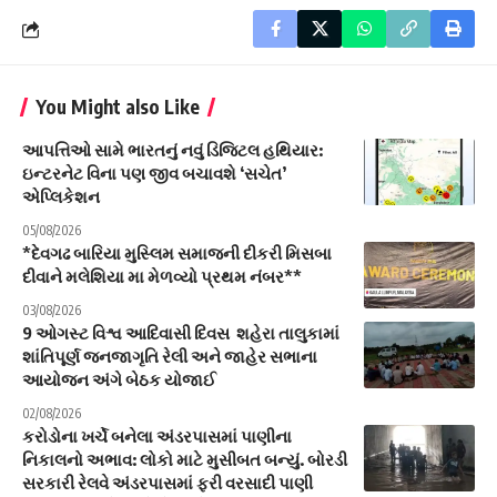
You Might also Like
આપત્તિઓ સામે ભારતનું નવું ડિજિટલ હથિયાર:
ઇન્ટરનેટ વિના પણ જીવ બચાવશે ‘સચેત’
એપ્લિકેશન
05/08/2026
*દેવગઢ બારિયા મુસ્લિમ સમાજની દીકરી મિસબા
દીવાને મલેશિયા મા મેળવ્યો પ્રથમ નંબર**
03/08/2026
9 ઓગસ્ટ વિશ્વ આદિવાસી દિવસ શહેરા તાલુકામાં
શાંતિપૂર્ણ જનજાગૃતિ રેલી અને જાહેર સભાના
આયોજન અંગે બેઠક યોજાઈ
02/08/2026
કરોડોના ખર્ચે બનેલા અંડરપાસમાં પાણીના
નિકાલનો અભાવ: લોકો માટે મુસીબત બન્યું. બોરડી
સરકારી રેલવે અંડરપાસમાં ફરી વરસાદી પાણી