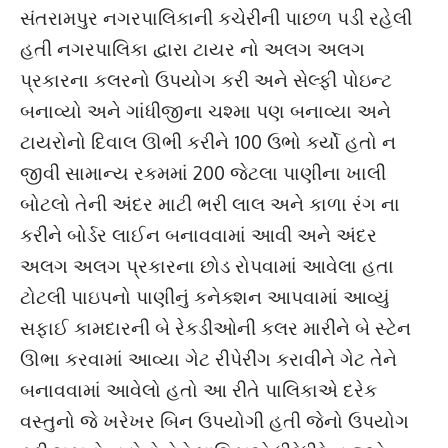
સંતરામપુર નગરપાલિકાની કચેરીની પાછળ પડી રહેલી
હતી નગરપાલિકા દ્વારા ટાયર નો અલગ અલગ
પ્રકારના કલરનો ઉપયોગ કરી અને સેલ્ફી પોઇન્ટ
બનાવ્યો અને ગાંધીજીના ચશ્મા પણ બનાવ્યા અને
ટાયરોનો દિવાલ ઊભી કરીને 100 ઉભો કર્યો હતો ન
જીવી સામાન્ય રકમમાં 200 જેટલા પાણીના ખાલી
બોટલો તેની અંદર માટી ભરી લાલ અને કાળા રંગ ના
કરીને બોર્ડર લાઈન બનાવવામાં આવી અને અંદર
અલગ અલગ પ્રકારના છોડ રોપવામાં આવેલા હતા
ટોટલી પાઇપનો પાણીનું કનેક્શન આપવામાં આવ્યું
સફાઈ કામદારની બે રેકડીઓની કલર મારીને બે સ્ટેન
ઊભા કરવામાં આવ્યા ગેટ રીપેરીંગ કરાવીને ગેટ તેને
બનાવવામાં આવેલો હતો આ રીતે પાલિકાએ દરેક
વસ્તુનો જે ખરેખર બિન ઉપયોગી હતી જેનો ઉપયોગ