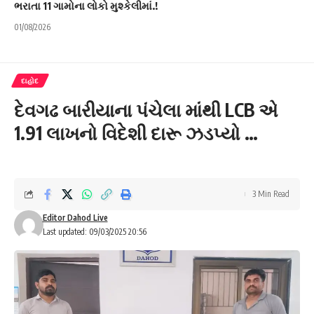
ભરાતા 11 ગામોના લોકો મુશ્કેલીમાં.!
01/08/2026
દાહોદ
દેવગઢ બારીયાના પંચેલા માંથી LCB એ
1.91 લાખનો વિદેશી દારૂ ઝડપ્યો …
3 Min Read
Editor Dahod Live
Last updated: 09/03/2025 20:56