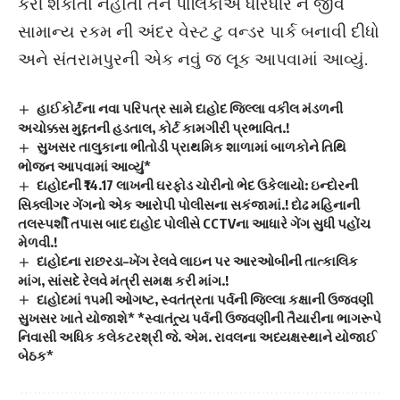
કરી શકાતો નહોતો તેને પાલિકાએ ધીરેધીરે ન જીવે
સામાન્ય રકમ ની અંદર વેસ્ટ ટુ વન્ડર પાર્ક બનાવી દીધો
અને સંતરામપુરની એક નવું જ લૂક આપવામાં આવ્યું.
હાઈકોર્ટના નવા પરિપત્ર સામે દાહોદ જિલ્લા વકીલ મંડળની
અચોક્કસ મુદ્દતની હડતાલ, કોર્ટ કામગીરી પ્રભાવિત.!
સુખસર તાલુકાના ભીતોડી પ્રાથમિક શાળામાં બાળકોને તિથિ
ભોજન આપવામાં આવ્યું*
દાહોદની ₹14.17 લાખની ઘરફોડ ચોરીનો ભેદ ઉકેલાયો: ઇન્દોરની
સિક્લીગર ગેંગનો એક આરોપી પોલીસના સકંજામાં.! દોઢ મહિનાની
તલસ્પર્શી તપાસ બાદ દાહોદ પોલીસે CCTVના આધારે ગેંગ સુધી પહોંચ
મેળવી.!
દાહોદના રાછરડા–ખેંગ રેલવે લાઇન પર આરઓબીની તાત્કાલિક
માંગ, સાંસદે રેલવે મંત્રી સમક્ષ કરી માંગ.!
દાહોદમાં ૧૫મી ઓગષ્ટ, સ્વતંત્રતા પર્વની જિલ્લા કક્ષાની ઉજવણી
સુખસર ખાતે યોજાશે* *સ્વાતંત્ર્ય પર્વની ઉજવણીની તૈયારીના ભાગરૂપે
નિવાસી અધિક કલેકટરશ્રી જે. એમ. રાવલના અધ્યક્ષસ્થાને યોજાઈ
બેઠક*