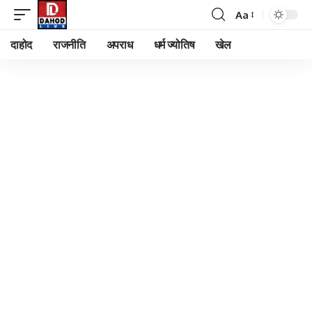
Aa
Font
Resizer
दाहोद
राजनीति
अपराध
धर्म ज्योतिष
खेल