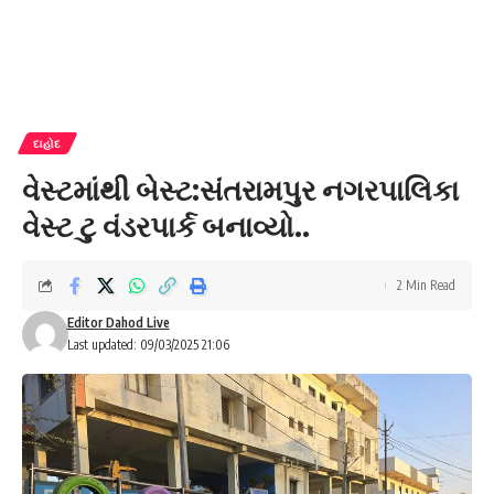
દાહોદ
વેસ્ટમાંથી બેસ્ટ:સંતરામપુર નગરપાલિકા
વેસ્ટ ટુ વંડરપાર્ક બનાવ્યો..
2 Min Read
Editor Dahod Live
Last updated: 09/03/2025 21:06