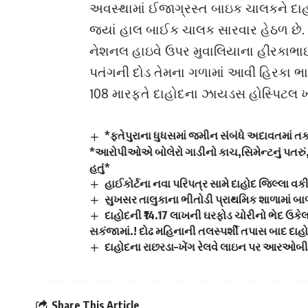
અવસ્થામાં ઈજાગ્રસ્ત બાઇક ચાલકને દાહો
જ્યાં હાલ બાઈક ચાલક સારવાર હેઠળ છે
નેશનલ હાઇવે ઉપર મુવાલિયાના હીરકાભા
પતંગની દોડ તેમના ગળામાં આવી હિરકા 
108 મારફતે દાહોદના ઝાયડસ હોસ્પિટલ ખાત
*ફતેપુરાના ધુધસમાં જમીન સંબંધે અદાવતમાં ત
*આરોપીઓએ બોલેરો ગાડીનો કાચ,સિમેન્ટનું પતરું,ફ
હતું*
હાઈકોર્ટના નવા પરિપત્ર સામે દાહોદ જિલ્લા વક
સુખસર તાલુકાના ભીતોડી પ્રાથમિક શાળામાં બ
દાહોદની ₹14.17 લાખની ઘરફોડ ચોરીનો ભેદ ઉક
સકંજામાં.! દોઢ મહિનાની તલસ્પર્શી તપાસ બાદ દાહો
દાહોદના રાછરડા–ખેંગ રેલવે લાઇન પર આરઓબીની ત
Share This Article