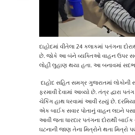
દાહોદમાં વીતેલા 24 કલાકમાં પતંગના દોરા
છે. જોકે આ બંને વ્યક્તિઓ વાહન ઉપર સ
લોહી લુહાણ થયા હતા. આ બનાવમાં સદભ
દાહોદ સહિત સમગ્ર ગુજરાતમાં લોકોની સલ
ફરમાવી દેવામાં આવ્યો છે. તંત્ર દ્વારા
ચેકિંગ હાથ ધરવામાં આવી રહ્યું છે. દરમ
એક બાઈક સવાર પોતાનું વાહન લઇને પસાર
આવી જતા ધારદાર પતંગના દોરાથી બાઈક
ઘટનાની જાણ તેના મિત્રોને થતા મિત્રો 