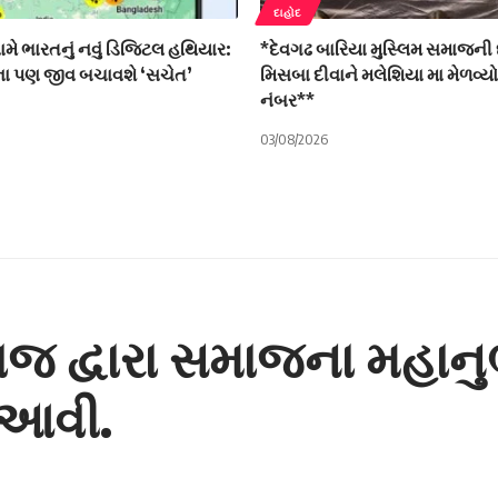
દાહોદ
ે ભારતનું નવું ડિજિટલ હથિયાર:
*દેવગઢ બારિયા મુસ્લિમ સમાજની 
િના પણ જીવ બચાવશે ‘સચેત’
મિસબા દીવાને મલેશિયા મા મેળવ્ય
નંબર**
03/08/2026
 દ્વારા સમાજના મહાનુભા
 આવી.