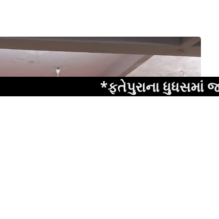
*ફતેપુરાના ધુધસમાં જમીન સંબં