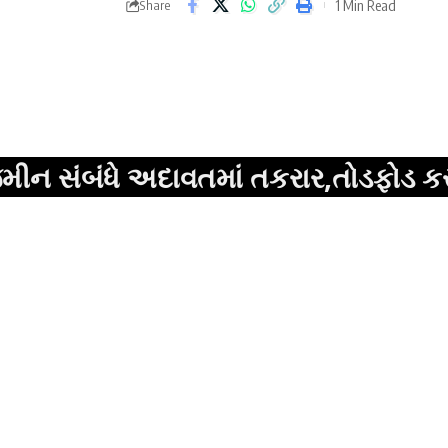
1 Min Read
Share
ધે અદાવતમાં તકરાર,તોડફોડ કરતાં સાત આ