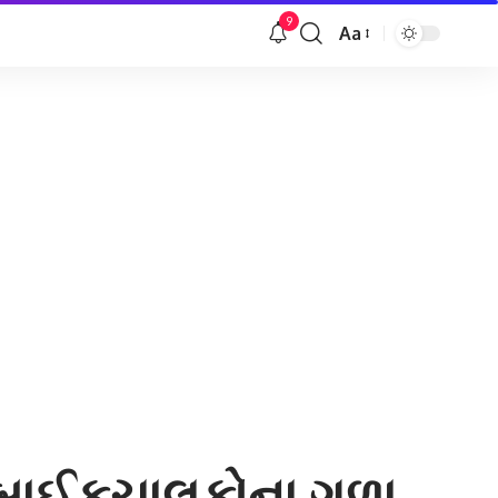
9
Aa
Font
Resizer
બે બાઈકચાલકોના ગળા