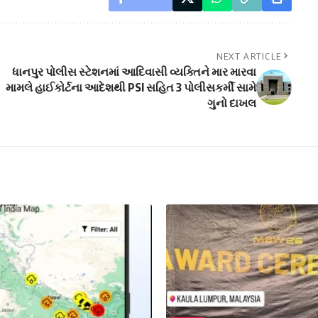
NEXT ARTICLE
ધાનપુર પોલીસ સ્ટેશનમાં આદિવાસી વ્યક્તિને માર મારવા
મામલે હાઈકોર્ટના આદેશથી PSI સહિત 3 પોલીસકર્મી સામે
ગુનો દાખલ