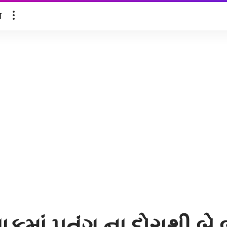
ल
કલાકમાં પતંગ ના દોરાથી 