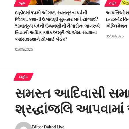
દાહોદ
દાહોદ
દાહોદમાં ૧૫મી ઓગષ્ટ, સ્વતંત્રતા પર્વની
આપત્તિઓ સામ
જિલ્લા કક્ષાની ઉજવણી સુખસર ખાતે યોજાશે*
ઇન્ટરનેટ વ
*સ્વાતંત્ર્ય પર્વની ઉજવણીની તૈયારીના ભાગરૂપે
એપ્લિકેશન
નિવાસી અધિક કલેકટરશ્રી જે. એમ. રાવલના
05/08/2026
અધ્યક્ષસ્થાને યોજાઈ બેઠક*
05/08/2026
દાહોદ
સમસ્ત આદિવાસી સમાજ
શ્રદ્ધાંજલિ આપવામાં
Editor Dahod Live