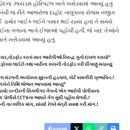
દના ઝાયડસ હોસ્પિટલ ખાતે ખસેડવામાં આવ્યું હતું
. તેવી જ રીતે આજરોજ દાહોદ તાલુકાના રોજમ નજીક
ઈ ડામોર બાઈક લઈને પસાર થઈ રહ્યા હતા તે સમયે
ભાઈના ગળાના ભાગે ઈજાઓ પહોંચી હતી. જે બાદ તેઓને
ે ખસેડવામાં આવ્યું હતું.
કરાર,તોડફોડ કરતાં સાત આરોપીઓ વિરુદ્ધ ગુનો દાખલ કરાયો*
ોક્સ લાઈટો તથા બારીના કાચની તોડફોડ કરી ધીંગાણું મચાવ્યું
ીલ મંડળની અચોક્કસ મુદ્દતની હડતાલ, કોર્ટ કામગીરી પ્રભાવિત.!
ાળકોને તિથિ ભોજન આપવામાં આવ્યું*
ેલાયો: ઇન્દોરની સિક્લીગર ગેંગનો એક આરોપી પોલીસના
દ પોલીસે CCTVના આધારે ગેંગ સુધી પહોંચ મેળવી.!
ાત્કાલિક માંગ, સાંસદે રેલવે મંત્રી સમક્ષ કરી માંગ.!
Facebook