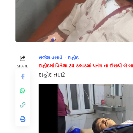
રાજેશ વસાવે :- દાહોદ
દાહોદમાં વિતેલા 24 કલાકમાં પતંગ ના દોરાથી બ
SHARE
દાહોદ તા.12