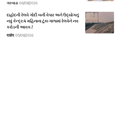
ગરબાડા
06/08/2026
દાહોદની રેલવે ગોદી બની વેપાર અને ઉદ્યોગનું
નવું કેન્દ્ર:4 મહિનાના ટૂંકા ગાળામાં રેલવેને નવ
કરોડની આવક.!
दाहोद
05/08/2026