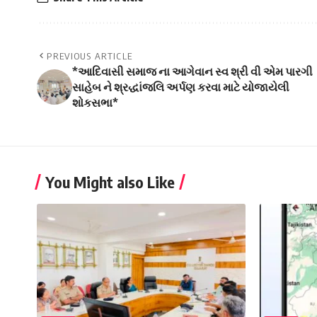
PREVIOUS ARTICLE
*આદિવાસી સમાજ ના આગેવાન સ્વ શ્રી વી એમ પારગી
સાહેબ ને શ્રદ્ધાંજલિ અર્પણ કરવા માટે યોજાયેલી
શોકસભા*
You Might also Like