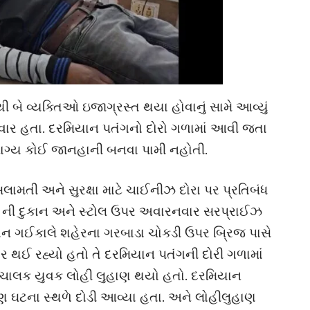
થી બે વ્યક્તિઓ ઇજાગ્રસ્ત થયા હોવાનું સામે આવ્યું
વાર હતા. દરમિયાન પતંગનો દોરો ગળામાં આવી જતા
ાગ્ય કોઈ જાનહાની બનવા પામી નહોતી.
ામતી અને સુરક્ષા માટે ચાઈનીઝ દોરા પર પ્રતિબંધ
 પતંગ ની દુકાન અને સ્ટોલ ઉપર અવારનવાર સરપ્રાઈઝ
િયાન ગઈકાલે શહેરના ગરબાડા ચોકડી ઉપર બ્રિજ પાસે
 થઈ રહ્યો હતો તે દરમિયાન પતંગની દોરી ગળામાં
 ચાલક યુવક લોહી લુહાણ થયો હતો. દરમિયાન
પણ ઘટના સ્થળે દોડી આવ્યા હતા. અને લોહીલુહાણ