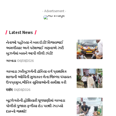
- Advertisement -
Latest News
નેતાઓ પહોંચ્યા ને બસ દોડી! વિજયભાઈ
અમલીયાર અને પરેશભાઈ ગણવાએ ઝરી
બુઝર્ગમાં બસને આપી લીલી ઝંડી!
ગરબાડા
06/08/2026
ગરબાડા ઝરીબુઝર્ગની ઢાંકિયા વર્ગ પ્રાથમિક
શાળાની ઓચિંતી મુલાકાત લેતા જિલ્લા પંચાયત
ઉપપ્રમુખ,ભૌતિક સુવિધાઓની સમીક્ષા કરી
दाहोद
06/08/2026
બૂટલેગરોની હોશિયારી ધૂળધાણીમાં ગરબાડા
પોલીસે પુજારા ફળીયા રોડ પરથી ઝડપ્યો
દારૂનો જથ્થો!