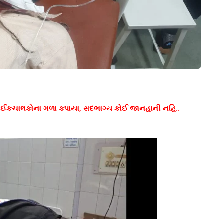
ે બાઈકચાલકોના ગળા કપાયા, સદભાગ્ય કોઈ જાનહાની નહિ..