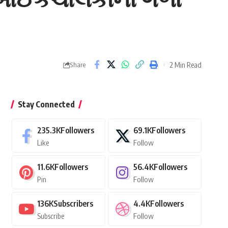
2 Min Read
Share
Stay Connected
235.3K
Followers
69.1K
Followers
Like
Follow
11.6K
Followers
56.4K
Followers
Pin
Follow
136K
Subscribers
4.4K
Followers
Subscribe
Follow