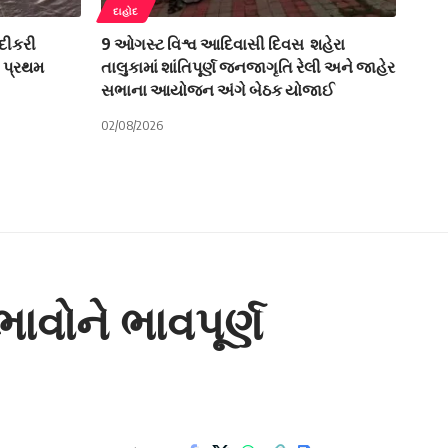
દાહોદ
દીકરી
9 ઓગસ્ટ વિશ્વ આદિવાસી દિવસ શહેરા
ો પ્રથમ
તાલુકામાં શાંતિપૂર્ણ જનજાગૃતિ રેલી અને જાહેર
સભાના આયોજન અંગે બેઠક યોજાઈ
02/08/2026
વોને ભાવપૂર્ણ