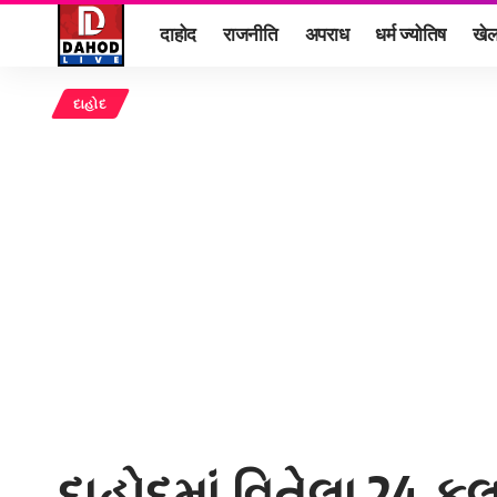
दाहोद
राजनीति
अपराध
धर्म ज्योतिष
खे
દાહોદ
દાહોદમાં વિતેલા 24 