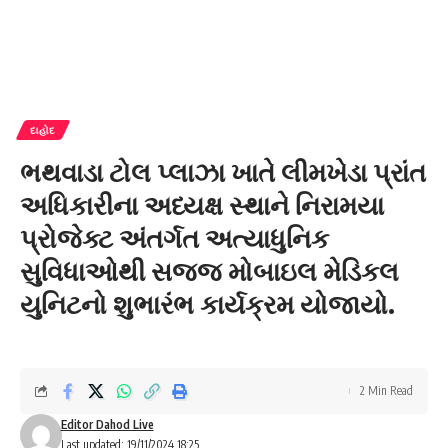
દાહોદ
ભથવાડા ટોલ પ્લાઝા ખાતે લીમખેડા પ્રાંત
અધિકારીના અધ્યક્ષ સ્થાને નિરામયા
પ્રોજેક્ટ અંતર્ગત અત્યાધુનિક
સુવિધાઓથી સજજ મોબાઇલ મેડિકલ
યુનિટનો શુભારંભ કાર્યક્રમ યોજાયો.
2 Min Read
Editor Dahod Live
Last updated: 19/11/2024 18:25