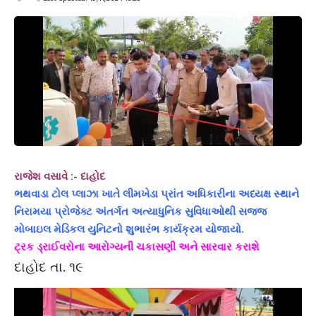
રાજેશ વસાવે :- દાહોદ
ભથવાડા ટોલ પ્લાઝા ખાતે લીમખેડા પ્રાંત અધિકારીના અધ્યક્ષ સ્થાને
નિરામયા પ્રોજેક્ટ અંતર્ગત અત્યાધુનિક સુવિધાઓથી સજજ
મોબાઇલ મેડિકલ યુનિટનો શુભારંભ કાર્યક્રમ યોજાયો.
ટ્રક ડ્રાઈવરોના આરોગ્યની ચકાસણી અને સારવાર કરાશે
દાહોદ તા. ૧૯