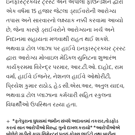
ઇનફાસ્ટ્રક્ચર ટ્રસ્ટ અને અપોલો ફાઉન્ડેશન દ્વારા
એક વર્ષમા 15 હજાર જેટલા ડ્રાઈવરોની આરોગ્ય
તપાસ અને સારવારનો લક્ષ્યાક નક્કી કરવામા આવ્યો
છે, જેના કારણે ડ્રાઈવરોને આરોગ્યના ખર્ચ અને
નિદાનમા સહાયતા મળવાથી રાહત થઈ શકશે.
ભથવાડા ટોલ પ્લાઝા પર હાઈવે ઇનફાસ્ટ્રક્ચર ટ્રસ્ટ
દ્વારા આરોગ્ય મોબાઇલ મેડિકલ યુનિટના શુભારંભ
કાર્યક્રમમા વિરેન્દ્ર પરમાર, આર.ટી.ઓ. દાહોદ, રામ
વર્મા, હાઈવે ઈજનેર, નેશનલ હાઈવે ઓથોરીટી,
પ્રિયેશ કુમાર રાઠોડ, હેડ સી.એસ.આર, અતુલ યાદવ,
ભથવાડા ટોલ પ્લાઝાના કર્મચારી સહિત સ્કુલના
વિધાર્થીઓ ઉપસ્થિત રહ્યા હતા.
*ફતેપુરાના ધુધસમાં જમીન સંબંધે અદાવતમાં તકરાર,તોડફોડ
કરતાં સાત આરોપીઓ વિરુદ્ધ ગુનો દાખલ કરાયો* *આરોપીઓએ
બોલેરો ગાડીનો કાચ,સિમેન્ટનું પતરું,ફોક્સ લાઈટો તથા બારીના