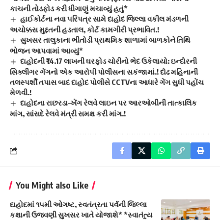
કાચની તોડફોડ કરી ધીંગાણું મચાવ્યું હતું*
હાઈકોર્ટના નવા પરિપત્ર સામે દાહોદ જિલ્લા વકીલ મંડળની
અચોક્કસ મુદ્દતની હડતાલ, કોર્ટ કામગીરી પ્રભાવિત.!
સુખસર તાલુકાના ભીતોડી પ્રાથમિક શાળામાં બાળકોને તિથિ
ભોજન આપવામાં આવ્યું*
દાહોદની ₹14.17 લાખની ઘરફોડ ચોરીનો ભેદ ઉકેલાયો: ઇન્દોરની
સિક્લીગર ગેંગનો એક આરોપી પોલીસના સકંજામાં.! દોઢ મહિનાની
તલસ્પર્શી તપાસ બાદ દાહોદ પોલીસે CCTVના આધારે ગેંગ સુધી પહોંચ
મેળવી.!
દાહોદના રાછરડા–ખેંગ રેલવે લાઇન પર આરઓબીની તાત્કાલિક
માંગ, સાંસદે રેલવે મંત્રી સમક્ષ કરી માંગ.!
You Might also Like
દાહોદમાં ૧૫મી ઓગષ્ટ, સ્વતંત્રતા પર્વની જિલ્લા
કક્ષાની ઉજવણી સુખસર ખાતે યોજાશે* *સ્વાતંત્ર્ય