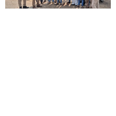
રાહુલ ગારી :- ગરબાડા
ગરબાડા પોલિસતંત્ર દ્વારા ટ્રાફિક ડ્રાઇવ અંતર્ગત ગરબાડા આઝાદ
ચોક પાસે અવરનેશ કાર્યક્રમ યોજ્યો
અવરનેશ કાર્યક્રમ અંતર્ગત ગરબાડા ની જુદી જુદી શાળાઓમાં
શિક્ષણનું સ્તર ઊંચું આવે તેમજ નવા કાયદા, પોક્સો , બેડ ટચ ગુડ ટચ
તેમજ વ્યસન મુક્તિ વિશે વિદ્યાર્થીઓને માર્ગદર્શન આપ્યું.
ગરબાડા તા. ૧૯