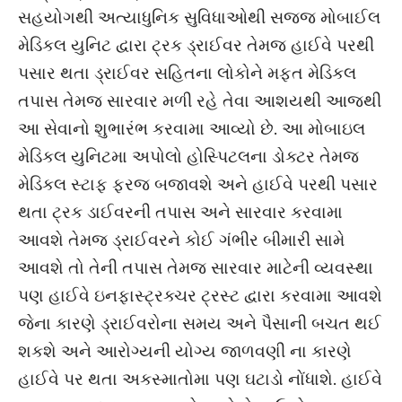
સહયોગથી અત્યાધુનિક સુવિધાઓથી સજ્જ મોબાઈલ
મેડિકલ યુનિટ દ્વારા ટ્રક ડ્રાઈવર તેમજ હાઈવે પરથી
પસાર થતા ડ્રાઈવર સહિતના લોકોને મફત મેડિકલ
તપાસ તેમજ સારવાર મળી રહે તેવા આશયથી આજથી
આ સેવાનો શુભારંભ કરવામા આવ્યો છે. આ મોબાઇલ
મેડિકલ યુનિટમા અપોલો હોસ્પિટલના ડોક્ટર તેમજ
મેડિકલ સ્ટાફ ફરજ બજાવશે અને હાઈવે પરથી પસાર
થતા ટ્રક ડાઈવરની તપાસ અને સારવાર કરવામા
આવશે તેમજ ડ્રાઈવરને કોઈ ગંભીર બીમારી સામે
આવશે તો તેની તપાસ તેમજ સારવાર માટેની વ્યવસ્થા
પણ હાઈવે ઇનફાસ્ટ્રક્ચર ટ્રસ્ટ દ્વારા કરવામા આવશે
જેના કારણે ડ્રાઈવરોના સમય અને પૈસાની બચત થઈ
શકશે અને આરોગ્યની યોગ્ય જાળવણી ના કારણે
હાઈવે પર થતા અકસ્માતોમા પણ ઘટાડો નોંધાશે. હાઈવે