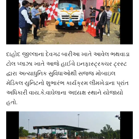
દાહોદ જીલ્લાના દેવગઢ બારીઆ ખાતે આવેલ ભથવાડા
ટોલ પ્લાઝા ખાતે આજે હાઈવે ઇનફાસ્ટ્રક્ચર ટ્રસ્ટ
દ્વારા અત્યાધુનિક સુવિધાઓથી સજ્જ મોબાઇલ
મેડિકલ યુનિટનો શુભારંભ કાર્યક્રમ લીમખેડાના પ્રાંત
અધિકારી વાય.કે.વાઘેલાના અધ્યક્ષ સ્થાને યોજાયો
હતો.