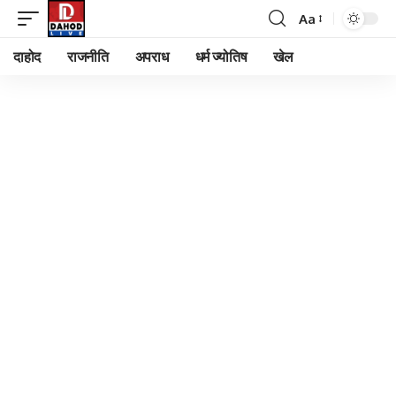
Aa
Font
Resizer
दाहोद
राजनीति
अपराध
धर्म ज्योतिष
खेल