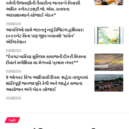
પર્વની ઉજવણીની તૈયારીના ભાગરૂપે નિવાસી
અધિક કલેકટરશ્રી જે. એમ. રાવલના
અધ્યક્ષસ્થાને યોજાઈ બેઠક*
05/08/2026
આપત્તિઓ સામે ભારતનું નવું ડિજિટલ હથિયાર:
ઇન્ટરનેટ વિના પણ જીવ બચાવશે ‘સચેત’
એપ્લિકેશન
05/08/2026
*દેવગઢ બારિયા મુસ્લિમ સમાજની દીકરી મિસબા
દીવાને મલેશિયા મા મેળવ્યો પ્રથમ નંબર**
03/08/2026
9 ઓગસ્ટ વિશ્વ આદિવાસી દિવસ શહેરા તાલુકામાં
શાંતિપૂર્ણ જનજાગૃતિ રેલી અને જાહેર સભાના
આયોજન અંગે બેઠક યોજાઈ
02/08/2026
દાહોદ