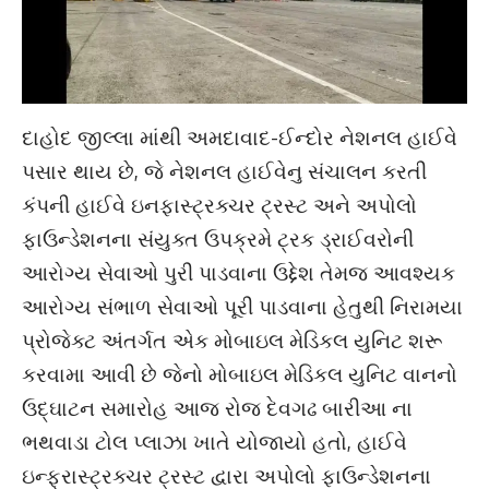
દાહોદ જીલ્લા માંથી અમદાવાદ-ઈન્દોર નેશનલ હાઈવે
પસાર થાય છે, જે નેશનલ હાઈવેનુ સંચાલન કરતી
કંપની હાઈવે ઇનફાસ્ટ્રક્ચર ટ્રસ્ટ અને અપોલો
ફાઉન્ડેશનના સંયુક્ત ઉપક્રમે ટ્રક ડ્રાઈવરોની
આરોગ્ય સેવાઓ પુરી પાડવાના ઉદ્દેશ તેમજ આવશ્યક
આરોગ્ય સંભાળ સેવાઓ પૂરી પાડવાના હેતુથી નિરામયા
પ્રોજેક્ટ અંતર્ગત એક મોબાઇલ મેડિકલ યુનિટ શરૂ
કરવામા આવી છે જેનો મોબાઇલ મેડિકલ યુનિટ વાનનો
ઉદ્ઘાટન સમારોહ આજ રોજ દેવગઢ બારીઆ ના
ભથવાડા ટોલ પ્લાઝા ખાતે યોજાયો હતો, હાઈવે
ઇન્ફ્રાસ્ટ્રક્ચર ટ્રસ્ટ દ્વારા અપોલો ફાઉન્ડેશનના