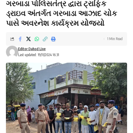
ગરબાડા પોલિસતંત્ર દ્વારા ટ્રાફિક
ડ્રાઇવ અંતર્ગત ગરબાડા આઝાદ ચોક
પાસે અવરનેશ કાર્યક્રમ યોજ્યો
1 Min Read
Editor Dahod Live
Last updated: 19/11/2024 16:31