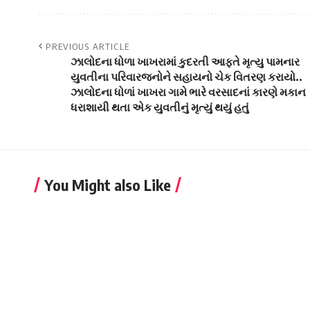
PREVIOUS ARTICLE
ઝાલોદના ધોળા ખાખરામાં કુદરતી આફતે મૃત્યુ પામનાર
યુવતીના પરિવારજનોને સહાયનો ચેક વિતરણ કરાયો..
ઝાલોદના ધોળાં ખાખરા ગામે ભારે વરસાદનાં કારણે મકાન
ધરાશાયી થતા એક યુવતીનું મૃત્યું થયું હતું
You Might also Like