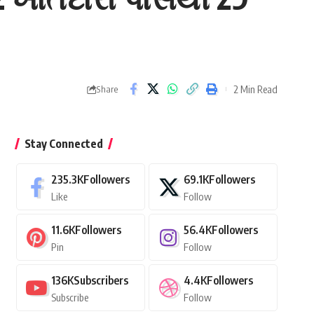
2 Min Read
Share
Stay Connected
235.3K
Followers
69.1K
Followers
Like
Follow
11.6K
Followers
56.4K
Followers
Pin
Follow
136K
Subscribers
4.4K
Followers
Subscribe
Follow