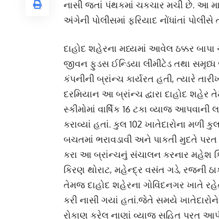
નાસી જતાં પંથકમાં ચકચાર મચી છે. આ મા
અંગેની પોલીસમાં ફરિયાદ નોંધાંતાં પોલીસ
દાહોદ શહેરના મધ્યમાં આવેલ ઠક્કર બાપા ચ
જીવન ફુડસ ઈન્ડિયા લીમીટેડ તથા સમૃધ્ધ 
કંપનીની બ્રાંન્ચ કાર્યરત હતી, ત્યારે 
દરમિયાન આ બ્રાંન્ચ દ્વારા દાહોદ શહ
સ્કીમોમાં વાર્ષિક 16 ટકા વ્યાજ આપવાની
કરાવ્યાં હતાં. કુલ 102 ખાતેદારોના મળી ક
બચતમાં ભરાવડાવી અને પાકતી મુદતે પ
કરા આ બ્રાંન્ચનું સંચાલન કરનાર મહેશ ક
કિરણ થોરાટ, મહેન્દ્ર વસંત ગડે, રજની ઠાક
તેમજ દાહોદ શહેરના ગોવિંદનગર ખાતે રહે
કરી નાસી ગયાં હતાં.જેતે સમયે ખાતેદારોને
રોકાણ કરેલ નાણાં વ્યાજ સહિત પરત આપી દ