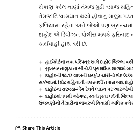
રોકાણ કરેલ નાણાં તેમજ મુડી વ્યાજ સહિત 
તેમજ વિશ્વાસઘાત થયો હોવાનું માલુમ પડત
ફળિયામાં રહેતાં અને જેઓ પણ બ્રાંન્ચમા
દાહોદ એ ડિવીઝન પોલીસ મથકે ફરિયાદ નો
કાર્યવાહી હાથ ધરી છે.
હાઈકોર્ટના નવા પરિપત્ર સામે દાહોદ જિલ્લા વક
સુખસર તાલુકાના ભીતોડી પ્રાથમિક શાળામાં બ
દાહોદની ₹14.17 લાખની ઘરફોડ ચોરીનો ભેદ ઉક
સકંજામાં.! દોઢ મહિનાની તલસ્પર્શી તપાસ બાદ દાહો
દાહોદના રાછરડા–ખેંગ રેલવે લાઇન પર આરઓબીની ત
દાહોદમાં ૧૫મી ઓગષ્ટ, સ્વતંત્રતા પર્વની જિલ્લ
ઉજવણીની તૈયારીના ભાગરૂપે નિવાસી અધિક કલેકટ
Share This Article