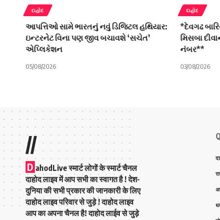
દાહોદ
દાહોદ
આપત્તિઓ સામે ભારતનું નવું ડિજિટલ હથિયાર:
*દેવગઢ બારિ
ઇન્ટરનેટ વિના પણ જીવ બચાવશે ‘સચેત’
મિસબા દીવાન
એપ્લિકેશન
નંબર**
05/08/2026
03/08/2026
Q
//
दा
D
ahodLive स्मार्ट लोगों के स्मार्ट चैनल
रा
दाहोद लाइव में आप सभी का स्वागत है ! देश-
दुनिया की सभी प्रकार की जानकारी के लिए
अ
दाहोद लाइव परिवार से जुड़े ! दाहोद लाइव
धर
आप का अपना चैनल है! दाहोद लाईव से जुड़े