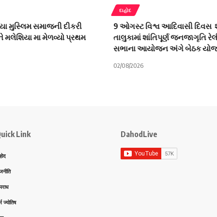
દાહોદ
યા મુસ્લિમ સમાજની દીકરી
9 ઓગસ્ટ વિશ્વ આદિવાસી દિવસ શ
ે મલેશિયા મા મેળવ્યો પ્રથમ
તાલુકામાં શાંતિપૂર્ણ જનજાગૃતિ રે
સભાના આયોજન અંગે બેઠક યો
02/08/2026
uick Link
DahodLive
होद
जनीति
पराध
्म ज्योतिष