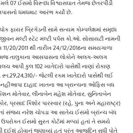
મલે 07 ઈસમો વિરૂધ્ધ વિશ્વાસઘાત તેમજ છેતરપીંડી
ે તપાસનો ધમધમાટ આરંભ કર્યો છે.
ોક ફાયર બ્રિગેડની સામે સત્યમ કોમ્પલેક્ષમાં સમૃધ્ધ
જીવન મલ્ટી સ્ટેટ મલ્ટી પર્પસ કો.ઓ. સોસાયટી નામની
તારીખ 11/20/2011 થી તારીખ 24/12/2016ના સમયગાળા
ેર તેમજ તાલુકાના આસપાસના લોકોને અલગ-અલગ
 લાલચ આપી કુલ 102 ખાતેદારો પાસેથી નાણાં રોકાણ
ુલ રૂા.29,24,310/- જેટલી રકમ ખાતેદારો પાસેથી લઈ
રત નહીંઆપા દાહાદ ખાતના આ બ્રાન્ચના ઓફિસ બધ
િશન મોતેવાર, લીનાબેન મહેશ મોતેવાર, સુનિતાબેન
ોર, પ્રસાદ કિશોર પારસ્વાર (રહે. પુના અને મહારાષ્ટ્ર)
તાં સંજય નરેશ ચોપડા આ સાતેય ઈસમો બ્રાંન્ચ બંધ
 ઉપરોક્ત ઈસમો સુરત કોર્ટમાં મળ્યાં હતાં તે સમયે
ઈશું હોવાનું જણાવ્યું હતું પરંતુ આજદિન સુધી પોતે