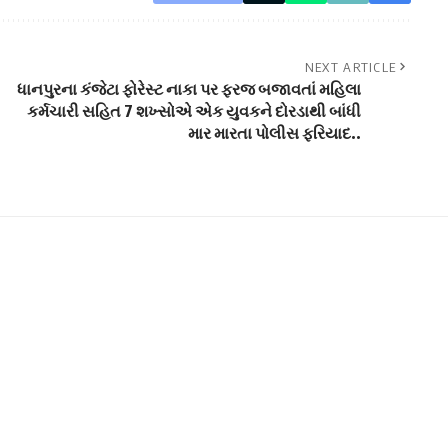
NEXT ARTICLE
ધાનપુરના કંજેટા ફોરેસ્ટ નાકા પર ફરજ બજાવતાં મહિલા
કર્મચારી સહિત 7 શખ્સોએ એક યુવકને દોરડાથી બાંધી
માર મારતા પોલીસ ફરિયાદ..