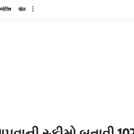
ज्योतिष
खेल
આપવાની સ્કીમો બતાવી 102