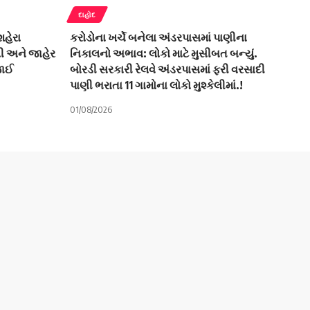
દાહોદ
હેરા
કરોડોના ખર્ચે બનેલા અંડરપાસમાં પાણીના
લી અને જાહેર
નિકાલનો અભાવ: લોકો માટે મુસીબત બન્યું.
જાઈ
બોરડી સરકારી રેલવે અંડરપાસમાં ફરી વરસાદી
પાણી ભરાતા 11 ગામોના લોકો મુશ્કેલીમાં.!
01/08/2026