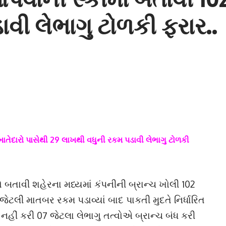
વી લેભાગુ ટોળકી ફરાર..
ખાતેદારો પાસેથી 29 લાખથી વધુની રકમ પડાવી લેભાગુ ટોળકી
ો બતાવી શહેરના મધ્યમાં કંપનીની બ્રાન્ચ ખોલી 102
જેટલી માતબર રકમ પડાવ્યાં બાદ પાકતી મુદતે નિર્ધારિત
નહીં કરી 07 જેટલા લેભાગુ તત્વોએ બ્રાન્ચ બંધ કરી