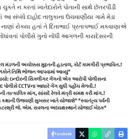
ચુકતે ન કરતાં ખાતેદારોને પોતાની સાથે છેતરપીંડી
ાં આ સંબંધે દાહોદ તાલુકાના ઉચવાણીયા ગામે મેડા
ં નાણાં રોક્યા હતાં તે દિતાભાઈ પ્રતાપભાઈ મકવાણાએ
ંધાંવતાં પોલીસે ગુનો નોંધી આગળની કાયદેસરની
ીલ મંડળની અચોક્કસ મુદ્દતની હડતાલ, કોર્ટ કામગીરી પ્રભાવિત.!
ાળકોને તિથિ ભોજન આપવામાં આવ્યું*
ેલાયો: ઇન્દોરની સિક્લીગર ગેંગનો એક આરોપી પોલીસના
દ પોલીસે CCTVના આધારે ગેંગ સુધી પહોંચ મેળવી.!
ાત્કાલિક માંગ, સાંસદે રેલવે મંત્રી સમક્ષ કરી માંગ.!
ા કક્ષાની ઉજવણી સુખસર ખાતે યોજાશે* *સ્વાતંત્ર્ય પર્વની
રશ્રી જે. એમ. રાવલના અધ્યક્ષસ્થાને યોજાઈ બેઠક*
Facebook