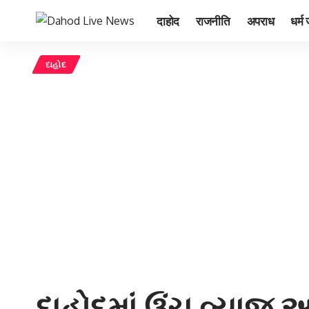
दाहोद
राजनीति
अपराध
धर्म 
દાહોદ
દાહોદમાં ઉંચુ વ્યાજ 