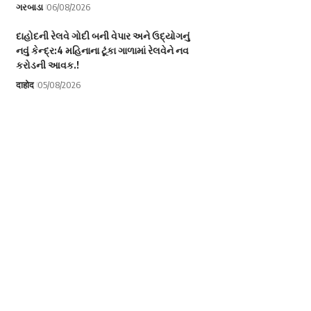
ગરબાડા
06/08/2026
દાહોદની રેલવે ગોદી બની વેપાર અને ઉદ્યોગનું
નવું કેન્દ્ર:4 મહિનાના ટૂંકા ગાળામાં રેલવેને નવ
કરોડની આવક.!
दाहोद
05/08/2026