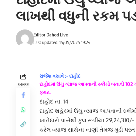
લાખથી વધુની રકમ પડા
Editor Dahod Live
Last updated: 14/09/2024 19:24
રાજેશ વસાવે :- દાહોદ
દાહોદમાં ઉંચુ વ્યાજ આપવાની સ્કીમો બતાવી 102 
SHARE
ફરાર..
દાહોદ તા. 14
દાહોદ શહેરમાં ઉંચુ વ્યાજ આપવાની સ્કીમ
ખાતેદારો પાસેથી કુલ રૂપીયા 29,24,310/- 
કરેલ વ્યાજ સાથેના નાણાં તેમજ મુડી પરત 