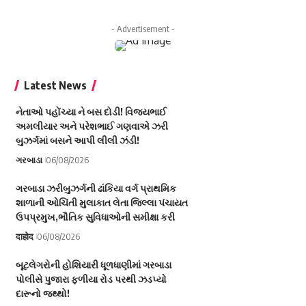
- Advertisement -
Latest News
નેતાઓ પહોંચ્યા ને બસ દોડી! વિજયભાઈ
અમલીયાર અને પરેશભાઈ ગણવાએ ઝરી
બુઝર્ગમાં બસને આપી લીલી ઝંડી!
ગરબાડા
06/08/2026
ગરબાડા ઝરીબુઝર્ગની ઢાંકિયા વર્ગ પ્રાથમિક
શાળાની ઓચિંતી મુલાકાત લેતા જિલ્લા પંચાયત
ઉપપ્રમુખ,ભૌતિક સુવિધાઓની સમીક્ષા કરી
दाहोद
06/08/2026
બૂટલેગરોની હોશિયારી ધૂળધાણીમાં ગરબાડા
પોલીસે પુજારા ફળીયા રોડ પરથી ઝડપ્યો
દારૂનો જથ્થો!