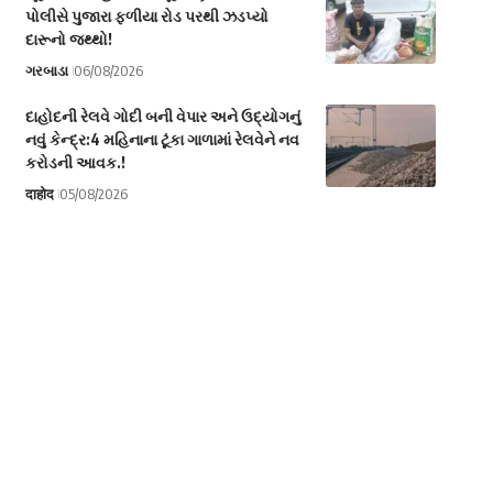
પોલીસે પુજારા ફળીયા રોડ પરથી ઝડપ્યો
દારૂનો જથ્થો!
ગરબાડા
06/08/2026
દાહોદની રેલવે ગોદી બની વેપાર અને ઉદ્યોગનું
નવું કેન્દ્ર:4 મહિનાના ટૂંકા ગાળામાં રેલવેને નવ
કરોડની આવક.!
दाहोद
05/08/2026