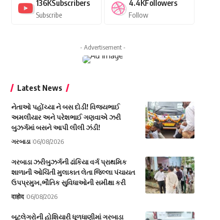
136K
Subscribers
4.4K
Followers
Subscribe
Follow
- Advertisement -
Latest News
નેતાઓ પહોંચ્યા ને બસ દોડી! વિજયભાઈ
અમલીયાર અને પરેશભાઈ ગણવાએ ઝરી
બુઝર્ગમાં બસને આપી લીલી ઝંડી!
ગરબાડા
06/08/2026
ગરબાડા ઝરીબુઝર્ગની ઢાંકિયા વર્ગ પ્રાથમિક
શાળાની ઓચિંતી મુલાકાત લેતા જિલ્લા પંચાયત
ઉપપ્રમુખ,ભૌતિક સુવિધાઓની સમીક્ષા કરી
दाहोद
06/08/2026
બૂટલેગરોની હોશિયારી ધૂળધાણીમાં ગરબાડા