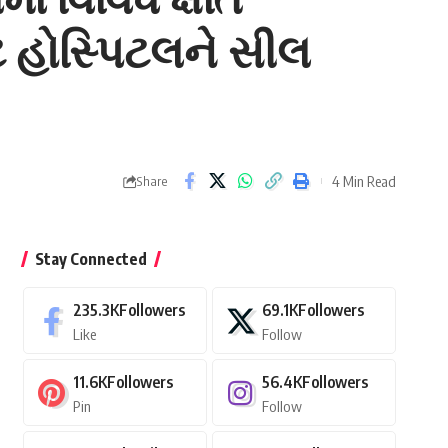
ટ હોસ્પિટલને સીલ
4 Min Read
Share
Stay Connected
235.3K
Followers
69.1K
Followers
Like
Follow
11.6K
Followers
56.4K
Followers
Pin
Follow