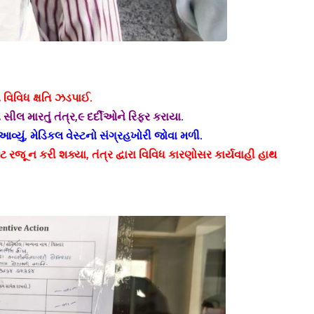
ં વિવિધ ક્ષતિ ઝડપાઈ.
 સીલ મારતું તંત્ર,૯ દર્દીઓને રિફર કરાયા.
વ્યું, મેડિકલ વેસ્ટનો સંગ્રહખોરી જોવા મળી.
 રજૂ ન કરી શક્યા, તંત્ર દ્વારા વિવિધ કારણોસર કાર્યવાહી હાથ