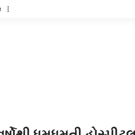
ल
ર્ષોથી ધમધમતી હોસ્પીટલમા