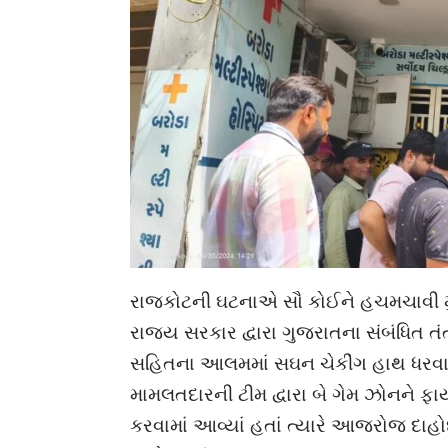
રાજકોટની ઘટનાએ સૌ કોઈને હચમચાવી મુક
રાજ્ય સરકાર દ્વારા ગુજરાતના સંબંધિત તં
સહિતના આલમમાં સઘન ચેકીંગ હાથ ધરવાના
મામલતદારની ટીમ દ્વારા બે ગેમ ઝોનને
કરવામાં આવ્યાં હતાં ત્યારે આજરોજ દાહો