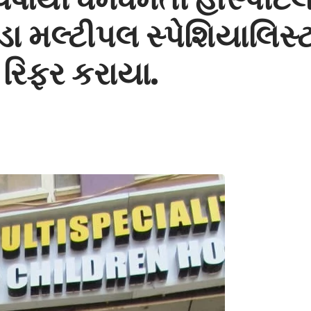
ડા મલ્ટીપલ સ્પેશિયાલિસ્
ે રિફર કરાયા.