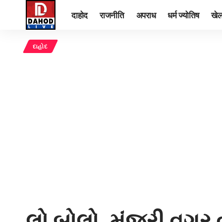
दाहोद
राजनीति
अपराध
धर्म ज्योतिष
खे
દાહોદ
લો બોલો..મંજૂરી વગર વ