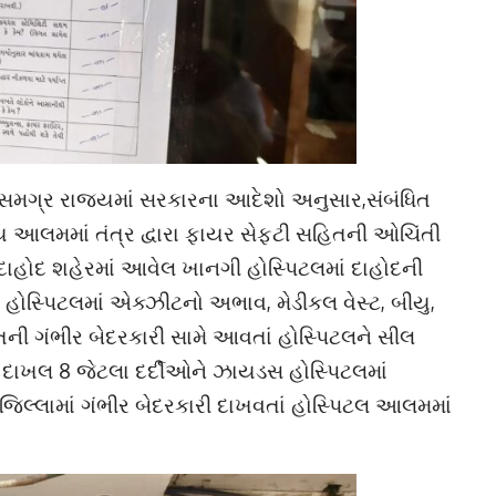
 સમગ્ર રાજ્યમાં સરકારના આદેશો અનુસાર,સંબંધિત
ાય આલમમાં તંત્ર દ્વારા ફાયર સેફ્ટી સહિતની ઓચિંતી
દાહોદ શહેરમાં આવેલ ખાનગી હોસ્પિટલમાં દાહોદની
 હોસ્પિટલમાં એક્ઝીટનો અભાવ, મેડીકલ વેસ્ટ, બીયુ,
તની ગંભીર બેદરકારી સામે આવતાં હોસ્પિટલને સીલ
ં દાખલ 8 જેટલા દર્દીઓને ઝાયડસ હોસ્પિટલમાં
જિલ્લામાં ગંભીર બેદરકારી દાખવતાં હોસ્પિટલ આલમમાં