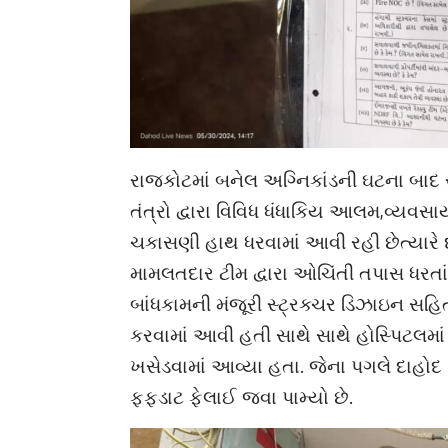
રાજકોટમાં બનેલ અગ્નિકાંડની ઘટના બાદ
તંત્રો દ્વારા વિવિધ ધંધાકિય આલમ,વ્યવસ
ચકાસણી હાથ ધરવામાં આવી રહી છેત્યારે 
મામલતદાર ટીમ દ્વારા ઓચિંતી તપાસ ધરતાં
બાંધકામની મંજૂરી સ્ટ્રક્ચર ડિઝાઇન સહિ
કરવામાં આવી હતી સાથે સાથે હોસ્પિટલમા
ખસેડવામાં આવ્યા હતા. જેના પગલે દાહોદ 
ફફડાટ ફેલાઈ જવા પામ્યો છે.