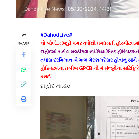
#DahodLive#
લો બોલો..મંજૂરી વગર વર્ષોથી ધમધમતી હોસ્પીટલમા
SHARE
દાહોદમાં બરોડા મલ્ટીપલ સ્પેશિયાલિસ્ટ હોસ્પિટલને
તપાસ દરમિયાન બે માળ ગેરકાયદેસર હોવાનું સામે આ
હોસ્પિટલના તબીબ GPCB ની મં મંજૂરીના સર્ટિફિકેટ
ધરાઈ.
દાહોદ તા.૩૦