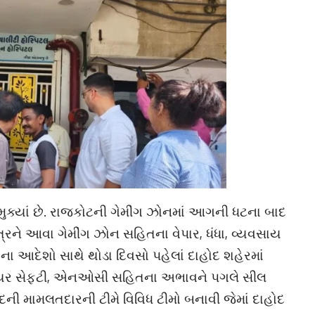
્યાં છે. રાજકોટની ગેમીંગ ઝોનમાં આગની ધટના બાદ
ત્રને આવા ગેમીંગ ઝોન સહિતના વેપાર, ધંધા, વ્યવસાય
 આદેશો સાથે થોડા દિવસો પહેલાં દાહોદ શહેરમાં
 ફાયર સેફ્ટી, એનઓસી સહિતના અભાવને પગલે સીલ
દની મામલતદારની ટીમે વિવિધ ટીમો બનાવી જેમાં દાહોદ