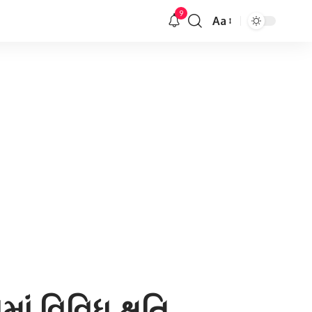
9
Aa
Font
Resizer
ં વિવિધ ક્ષતિ