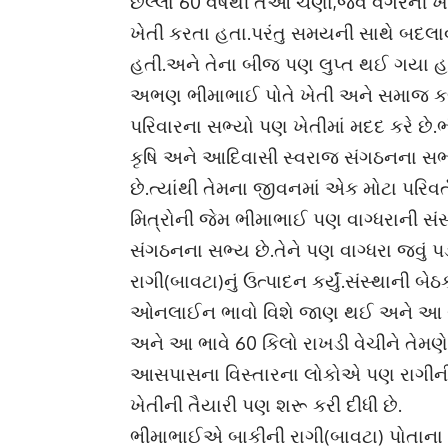
છેલ્લા 60 વર્ષથી તેઓ ચણા,જવ વગેરેની 
ખેતી કરતા હતા.પરંતુ સમયની સાથે બદલ
હતી.અને તેના બીજ પણ લુપ્ત થઈ ગયા હ
અભણ ભીમાભાઈ પોતે ખેતી અને સમાજ કલ્
પરિવારના સભ્યો પણ ખેતીમાં મદદ કરે છે.ભીમ
કૃષિ અને આદિવાસી સ્વરાજ સંગઠનના સભ્
છે.ત્યાંથી તેમના જીવનમાં એક મોટા પરિવ
મિત્રોની જેમ ભીમાભાઈ પણ વાગ્ધરાની સંસ
સંગઠનના સભ્ય છે.તેને પણ વાગ્ધરા જવું પ
રાગી(બાવટા)નું ઉત્પાદન કર્યું.સંસ્થાની
ઓનલાઈન ભાવો વિશે જાણ થઈ અને આ સંબંધ
અને આ ભાવે 60 કિલો રાખડી વેચીને તેમણ
આસપાસના વિસ્તારના લોકોએ પણ રાગીની ખ
ખેતીની તૈયારી પણ શરૂ કરી દીધી છે.
ભીમાભાઈએ બાકીની રાગી(બાવટા) પોતાના ખ