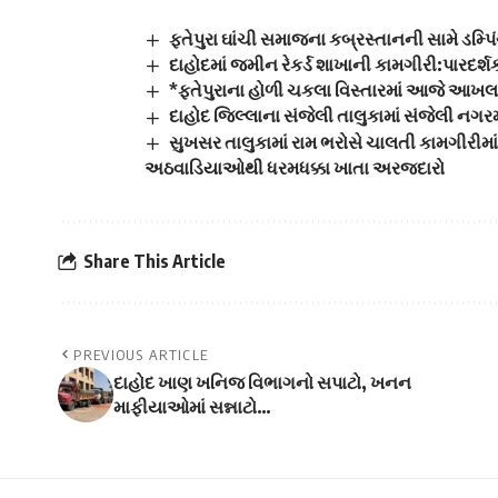
ફતેપુરા ઘાંચી સમાજના કબ્રસ્તાનની સામે ડમ્પિ
દાહોદમાં જમીન રેકર્ડ શાખાની કામગીરી:પારદર્
*ફતેપુરાના હોળી ચકલા વિસ્તારમાં આજે આ
દાહોદ જિલ્લાના સંજેલી તાલુકામાં સંજેલી નગર
સુખસર તાલુકામાં રામ ભરોસે ચાલતી કામગીરી
અઠવાડિયાઓથી ધરમધક્કા ખાતા અરજદારો
Share This Article
PREVIOUS ARTICLE
દાહોદ ખાણ ખનિજ વિભાગનો સપાટો, ખનન
માફીયાઓમાં સન્નાટો…