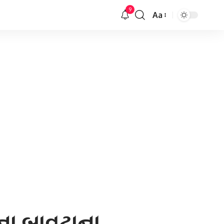
9
Aa
Font
Resizer
ાના બાવટાના