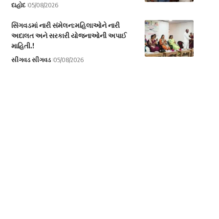
દાહોદ
05/08/2026
સિંગવડમાં નારી સંમેલન:મહિલાઓને નારી
અદાલત અને સરકારી યોજનાઓની અપાઈ
માહિતી.!
સીંગવડ સીંગવડ
05/08/2026