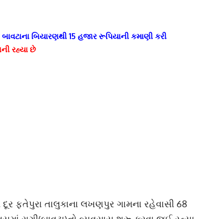
ાના બાવટાના બિયારણથી 15 હજાર રૂપિયાની કમાણી કરી
ી રહ્યા છે
દૂર ફતેપુરા તાલુકાના લખણપુર ગામના રહેવાસી 68
સમયમાં રાગી(બાવટા)નો વ્યવસાય શરૂ કરવા જઈ રહ્યા