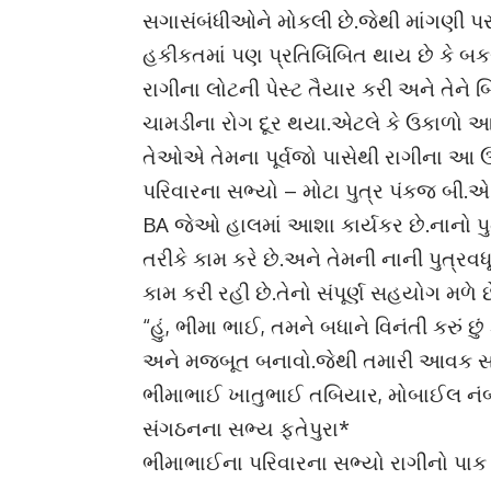
સગાસંબંધીઓને મોકલી છે.જેથી માંગણી 
હકીકતમાં પણ પ્રતિબિંબિત થાય છે કે બકરી
રાગીના લોટની પેસ્ટ તૈયાર કરી અને તેન
ચામડીના રોગ દૂર થયા.એટલે કે ઉકાળો 
તેઓએ તેમના પૂર્વજો પાસેથી રાગીના આ ઉ
પરિવારના સભ્યો – મોટા પુત્ર પંકજ બી.એ. 
BA જેઓ હાલમાં આશા કાર્યકર છે.નાનો પ
તરીકે કામ કરે છે.અને તેમની નાની પુત્રવધૂ
કામ કરી રહી છે.તેનો સંપૂર્ણ સહયોગ મળે 
“હું, ભીમા ભાઈ, તમને બધાને વિનંતી કરું છુ
અને મજબૂત બનાવો.જેથી તમારી આવક સાર
ભીમાભાઈ ખાતુભાઈ તબિયાર, મોબાઈલ નંબ
સંગઠનના સભ્ય ફતેપુરા*
ભીમાભાઈના પરિવારના સભ્યો રાગીનો પાક ત