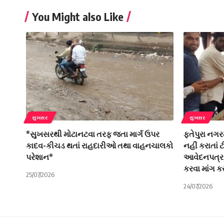
You Might also Like
સુખસર
સુખસર
*સુખસરથી મોટાનટવા તરફ જતા માર્ગ ઉપર
ફતેપુરા નગર
કાદવ-કીચડ થતાં રાહદારીઓ તથા વાહનચાલકો
નહીં કરાતાં
પરેશાન*
આવેદનપત્ર
કરવા માંગ ક
25/07/2026
24/07/2026