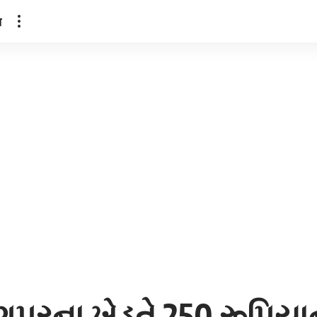
ल
પુરના ખેડૂતે 250 રૂપિય