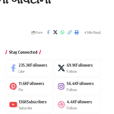
4 Min Read
Share
Stay Connected
235.3K
Followers
69.1K
Followers
Like
Follow
11.6K
Followers
56.4K
Followers
Pin
Follow
136K
Subscribers
4.4K
Followers
Subscribe
Follow