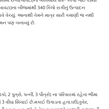
(બાવટા)ના બીજમાંથી 340 કિલો રાગીનું ઉત્પાદન
 ભાવે વેચ્યું. આનાથી તેમને માત્ર સારી કમાણી જ નથી
મન પણ બનાવ્યું છે.
 2 પુત્રો, પત્ની, 3 પૌત્રો) ના પરિવારમાં રહેતા ભીમા
 3 વીઘા સિંચાઈ છે.મકાઈ ઉગાડતા હતા.ઘઉં,તુવેર,