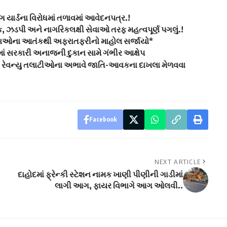
ંગ યાર્ડના વિરોધમાં તળાવમાં આવેદનપત્ર.!
શક, ઝડપી અને નાગરિકલક્ષી સેવાઓ તરફ મહત્વપૂર્ણ પગલું.!
ખલાઓના આતંકથી અફરાતફરીનો માહોલ સર્જાયો*
માં સરકારી અનાજની દુકાન સામે ગંભીર આક્ષેપ
માં રેવન્યુ તલાટીઓના અભાવે જાતિ-આવકના દાખલા મેળવવા
Facebook
NEXT ARTICLE
દાહોદમાં ફ્રેન્કી સ્ટેશન નામક ખાણી પીણીની ગાડીમાં
લાગી આગ, ફાયર વિભાગે આગ ઓલવી..