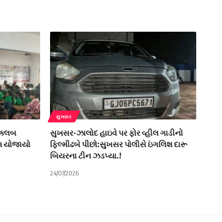
સુખસર
 ક્લબ
સુખસર-ઝાલોદ હાઇવે પર ફોર વ્હીલ ગાડીનો
રમ યોજાયો
ફિલ્મીઢબે પીછો:સુખસર પોલીસે ઇંગલિશ દારૂ
બિયરના ટીન ઝડપ્યા.!
24/07/2026