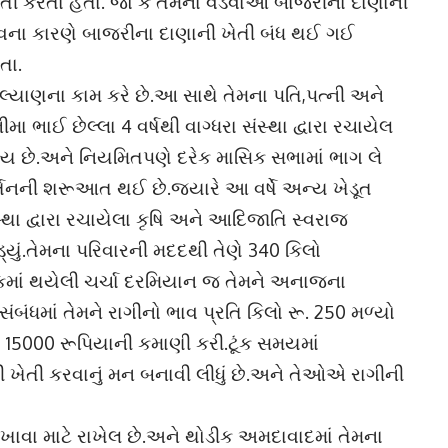
ખેતી કરતા હતા. જો કે તેમના વડવાઓ બાજરીના દાણાની
ાવના કારણે બાજરીના દાણાની ખેતી બંધ થઈ ગઈ
તા.
યાણના કામ કરે છે.આ સાથે તેમના પતિ,પત્ની અને
ા ભાઈ છેલ્લા 4 વર્ષથી વાગ્ધરા સંસ્થા દ્વારા રચાયેલ
ય છે.અને નિયમિતપણે દરેક માસિક સભામાં ભાગ લે
ર્તનની શરૂઆત થઈ છે.જ્યારે આ વર્ષે અન્ય ખેડૂત
્થા દ્વારા રચાયેલા કૃષિ અને આદિજાતિ સ્વરાજ
ડ્યું.તેમના પરિવારની મદદથી તેણે 340 કિલો
 બેઠકમાં થયેલી ચર્ચા દરમિયાન જ તેમને અનાજના
માં તેમને રાગીનો ભાવ પ્રતિ કિલો રૂ. 250 મળ્યો
ે 15000 રૂપિયાની કમાણી કરી.ટૂંક સમયમાં
ેતી કરવાનું મન બનાવી લીધું છે.અને તેઓએ રાગીની
ાવા માટે રાખેલ છે.અને થોડીક અમદાવાદમાં તેમના