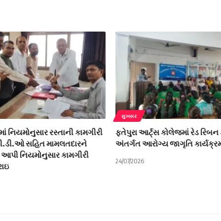
સુખસર
માં નિયમોનુસાર રસ્તાની કામગીરી
ફતેપુરા આર્ટ્સ કોલેજમાં રેડ રિબન
 ટી.ડી.ઓ સહિત મામલતદારને
અંતર્ગત આરોગ્ય જાગૃતિ કાર્યક્
 આપી નિયમોનુસાર કામગીરી
24/07/2026
રાઇ