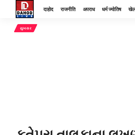
दाहोद
राजनीति
अपराध
धर्म ज्योतिष
खे
સુખસર
ફતેપુરા તાલુકાના લખણ