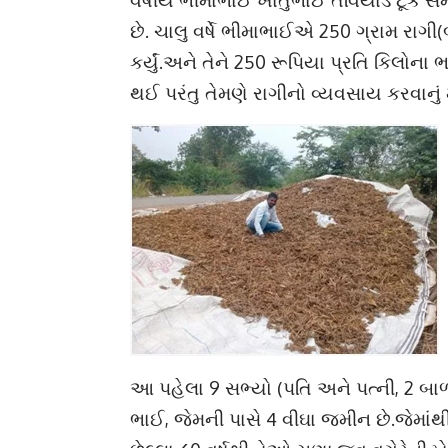
છે. ચાલુ વર્ષે ભીમાભાઈએ 250 ગ્રામ રાગી
કર્યું.અને તેને 250 રૂપિયા પ્રતિ કિલોના
થઈ પરંતુ તેમણે રાગીનો વ્યવસાય કરવાનું 
આ પહેલા 9 સભ્યો (પતિ અને પત્ની, 2 બાળકો,
ભાઈ, જેમની પાસે 4 વીઘા જમીન છે.જેમાંથી