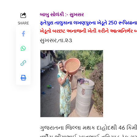
બાબુ સોલંકી :- સુખસર
ફતેપુરા તાલુકાના લખણપુરના ખેડૂતે 250 રૂપિય
SHARE
ખેડૂતો બરછટ અનાજની ખેતી કરીને આત્મનિર્ભર બન
સુખસર,તા.૨૩
ગુજરાતના જિલ્લા મથક દાહોદથી 46 કિમી 
વર્ષીય ભીમાભાઈ ખાતુભાઈ તવિયાડ ટૂંક 