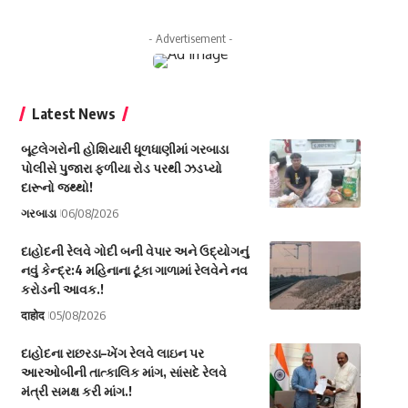
- Advertisement -
Latest News
બૂટલેગરોની હોશિયારી ધૂળધાણીમાં ગરબાડા
પોલીસે પુજારા ફળીયા રોડ પરથી ઝડપ્યો
દારૂનો જથ્થો!
ગરબાડા
06/08/2026
દાહોદની રેલવે ગોદી બની વેપાર અને ઉદ્યોગનું
નવું કેન્દ્ર:4 મહિનાના ટૂંકા ગાળામાં રેલવેને નવ
કરોડની આવક.!
दाहोद
05/08/2026
દાહોદના રાછરડા–ખેંગ રેલવે લાઇન પર
આરઓબીની તાત્કાલિક માંગ, સાંસદે રેલવે
મંત્રી સમક્ષ કરી માંગ.!