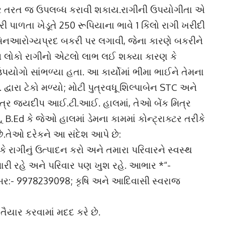
પર તરત જ ઉપલબ્ધ કરાવી શકાય.રાગીની ઉપયોગીતા એ
 પાળતા ખેડૂતે 250 રૂપિયાના ભાવે 1 કિલો રાગી ખરીદી
ે બિનઆરોગ્યપ્રદ બકરી પર લગાવી, જેના કારણે બકરીને
આ લોકો રાગીનો એટલો લાભ લઈ શક્યા કારણ કે
પયોગો સાંભળ્યા હતા. આ કાર્યોમાં ભીમા ભાઈને તેમના
દ્વારા ટેકો મળ્યો; મોટી પુત્રવધૂ શિલ્પાબેન STC અને
ુત્ર જયદીપ આઈ.ટી.આઈ. હાલમાં, તેઓ બેંક મિત્ર
, B.Ed કે જેઓ હાલમાં ડેમના કામમાં કોન્ટ્રાક્ટર તરીકે
છે.તેઓ દરેકને આ સંદેશ આપે છે:
ં કે રાગીનું ઉત્પાદન કરો અને તમારા પરિવારને સ્વસ્થ
ી રહે અને પરિવાર પણ ખુશ રહે. આભાર *“-
ર:- 9978239098; કૃષિ અને આદિવાસી સ્વરાજ
ૈયાર કરવામાં મદદ કરે છે.