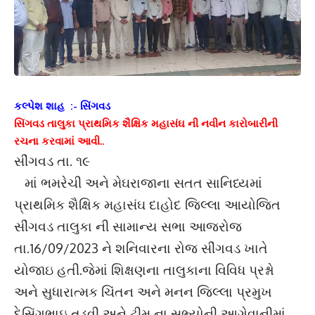
કલ્પેશ શાહ :- સિંગવડ
સિંગવડ તાલુકા પ્રાથમિક શૈક્ષિક મહાસંઘ ની નવીન કારોબારીની
રચના કરવામાં આવી..
સીંગવડ તા. ૧૯
માં ભમરેચી અને મેઘરાજાના સતત સાનિધ્યમાં
પ્રાથમિક શૈક્ષિક મહાસંઘ દાહોદ જિલ્લા આયોજિત
સીંગવડ તાલુકા ની સામાન્ય સભા આજરોજ
તા.16/09/2023 ને શનિવારના રોજ સીંગવડ ખાતે
યોજાઇ હતી.જેમાં શિક્ષણના તાલુકાના વિવિધ પ્રશ્નો
અને સુધારાત્મક ચિંતન અને મનન જિલ્લા પ્રમુખ
દેસિંગભાઇ તડવી અને ટીમ ના સભ્યોની આગેવાનીમાં