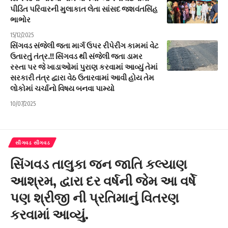
પીડિત પરિવારની મુલાકાત લેતા સાંસદ જશવંતસિંહ
ભાભોર
15/12/2025
સિંગવડ સંજેલી જતા માર્ગ ઉપર રીપેરીંગ કામમાં વેટ
ઉતારતું તંત્ર.!! સિંગવડ થી સંજેલી જતા ડામર
રસ્તા પર જે ખાડાઓમાં પુરાણ કરવામાં આવ્યું તેમાં
સરકારી તંત્ર દ્વારા વેઠ ઉતારવામાં આવી હોય તેમ
લોકોમાં ચર્ચાનો વિષય બનવા પામ્યો
10/07/2025
સીંગવડ સીંગવડ
સિંગવડ તાલુકા જન જાતિ કલ્યાણ
આશ્રમ, દ્વારા દર વર્ષની જેમ આ વર્ષે
પણ શ્રીજી ની પ્રતિમાનું વિતરણ
કરવામાં આવ્યું.