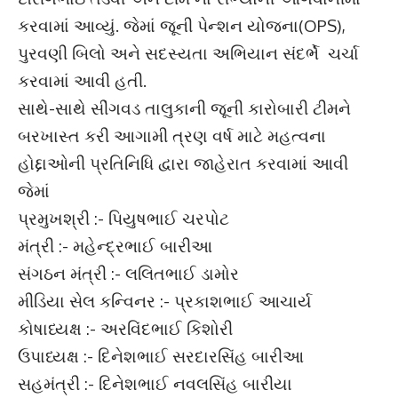
કરવામાં આવ્યું. જેમાં જૂની પેન્શન યોજના(OPS),
પુરવણી બિલો અને સદસ્યતા અભિયાન સંદર્ભે ચર્ચા
કરવામાં આવી હતી.
સાથે-સાથે સીંગવડ તાલુકાની જૂની કારોબારી ટીમને
બરખાસ્ત કરી આગામી ત્રણ વર્ષ માટે મહત્વના
હોદ્દાઓની પ્રતિનિધિ દ્વારા જાહેરાત કરવામાં આવી
જેમાં
પ્રમુખશ્રી :- પિયુષભાઈ ચરપોટ
મંત્રી :- મહેન્દ્રભાઈ બારીઆ
સંગઠન મંત્રી :- લલિતભાઈ ડામોર
મીડિયા સેલ કન્વિનર :- પ્રકાશભાઈ આચાર્ય
કોષાધ્યક્ષ :- અરવિંદભાઈ કિશોરી
ઉપાધ્યક્ષ :- દિનેશભાઈ સરદારસિંહ બારીઆ
સહમંત્રી :- દિનેશભાઈ નવલસિંહ બારીયા