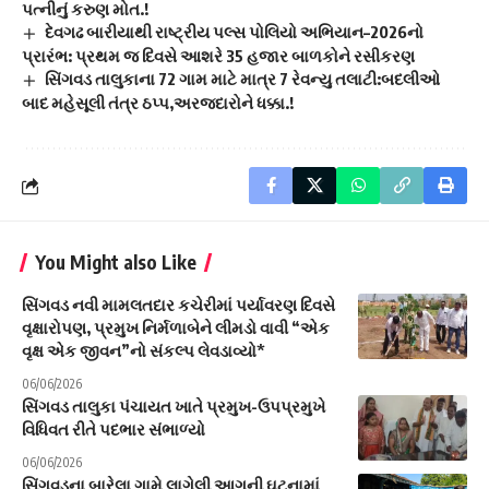
પત્નીનું કરુણ મોત.!
દેવગઢ બારીયાથી રાષ્ટ્રીય પલ્સ પોલિયો અભિયાન–2026નો
પ્રારંભ: પ્રથમ જ દિવસે આશરે 35 હજાર બાળકોને રસીકરણ
સિંગવડ તાલુકાના 72 ગામ માટે માત્ર 7 રેવન્યુ તલાટી:બદલીઓ
બાદ મહેસૂલી તંત્ર ઠપ્પ,અરજદારોને ધક્કા.!
You Might also Like
સિંગવડ નવી મામલતદાર કચેરીમાં પર્યાવરણ દિવસે
વૃક્ષારોપણ, પ્રમુખ નિર્મળાબેને લીમડો વાવી “એક
વૃક્ષ એક જીવન”નો સંકલ્પ લેવડાવ્યો*
06/06/2026
સિંગવડ તાલુકા પંચાયત ખાતે પ્રમુખ-ઉપપ્રમુખે
વિધિવત રીતે પદભાર સંભાળ્યો
06/06/2026
સિંગવડના બારેલા ગામે લાગેલી આગની ઘટનામાં