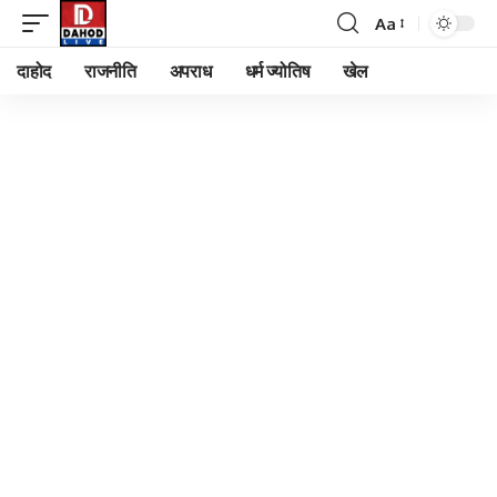
Aa
Font
Resizer
दाहोद
राजनीति
अपराध
धर्म ज्योतिष
खेल