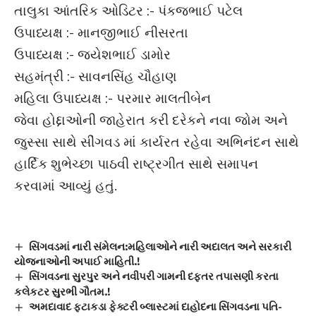
તાલુકા આંતરિક ઓડિટર :- પંકજભાઈ પટેલ
ઉપાધ્યક્ષ :- માનજીભાઈ નીસરતા
ઉપાધ્યક્ષ :- જયેશભાઈ ડામોર
સહમંત્રી :- સાવનસિંહ ચૌહાણ
મહિલા ઉપાધ્યક્ષ :- પરમાર માલતીબેન
જેવા હોદ્દાઓની જાહેરાત કરી દરેકને નવા જોમ અને
જુસ્સા સાથે સીંગવડ માં કાર્યરત રહેવા અભિનંદન સાથે
હાર્દિક શુભેચ્છા પાઠવી રાષ્ટ્રગીત સાથે સમાપન
કરવામાં આવ્યું હતું.
સિંગવડમાં નારી સંમેલન:મહિલાઓને નારી અદાલત અને સરકારી
યોજનાઓની અપાઈ માહિતી.!
સિંગવડના સુરપુર અને નવીપરી ગામની દફતર તપાસણી કરતા
કલેકટર સુરભી ગૌતમ.!
અમદાવાદ ફટાકડા ફેક્ટરી બ્લાસ્ટમાં દાહોદના સિંગવડના પતિ-