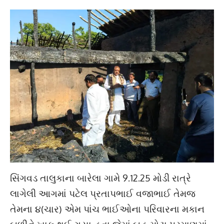
સિંગવડ તાલુકાના બારેલા ગામે 9.12.25 મોડી રાત્રે
લાગેલી આગમાં પટેલ પ્રતાપભાઈ વજાભાઈ તેમજ
તેમના ૪(ચાર) એમ પાંચ ભાઈઓના પરિવારના મકાન