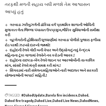
તરફથી મળતી સહાય બધી મળશે તેમ આશ્વાસન
આપ્યું હતું
ગરબાડા ઝરીબુઝર્ગની ઢાંકિયા વર્ગ પ્રાથમિક શાળાની ઓચિંતી
મુલાકાત લેતા જિલ્લા પંચાયત ઉપપ્રમુખ,ભૌતિક સુવિધાઓની સમીક્ષા
કરી
બૂટલેગરોની હોશિયારી ધૂળધાણીમાં ગરબાડા પોલીસે પુજારા ફળીયા
રોડ પરથી ઝડપ્યો દારૂનો જથ્થો!
દાહોદની રેલવે ગોદી બની વેપાર અને ઉદ્યોગનું નવું કેન્દ્ર:4
મહિનાના ટૂંકા ગાળામાં રેલવેને નવ કરોડની આવક.!
દાહોદના રાછરડા–ખેંગ રેલવે લાઇન પર આરઓબીની તાત્કાલિક
માંગ, સાંસદે રેલવે મંત્રી સમક્ષ કરી માંગ.!
સિંગવડમાં નારી સંમેલન:મહિલાઓને નારી અદાલત અને સરકારી
યોજનાઓની અપાઈ માહિતી.!
TAGGED:
#DahodUpdate
Barela fire incidence
Dahod
Dahod fire tragedy
Dahod Live
Dahod Live News
DahodNews