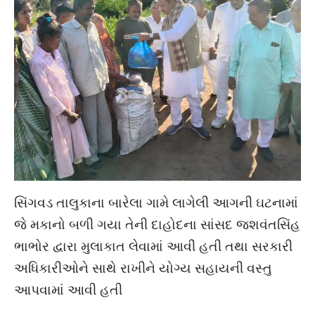
સિંગવડ તાલુકાના બારેલા ગામે લાગેલી આગની ઘટનામાં
જે મકાનો બળી ગયા તેની દાહોદના સાંસદ જશવંતસિંહ
ભાભોર દ્વારા મુલાકાત લેવામાં આવી હતી તથા સરકારી
અધિકારીઓને સાથે રાખીને યોગ્ય સહાયની વસ્તુ
આપવામાં આવી હતી