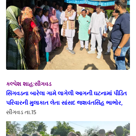
કલ્પેશ શાહ:સીંગવડ
સિંગવડના બારેલા ગામે લાગેલી આગની ઘટનામાં પીડિત
પરિવારની મુલાકાત લેતા સાંસદ જશવંતસિંહ ભાભોર,
સીંગવડ તા.15