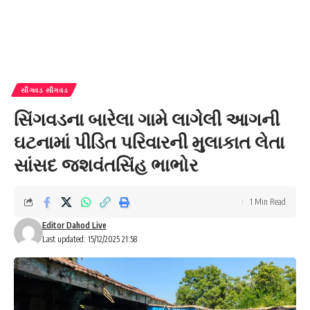
સીંગવડ સીંગવડ
સિંગવડના બારેલા ગામે લાગેલી આગની
ઘટનામાં પીડિત પરિવારની મુલાકાત લેતા
સાંસદ જશવંતસિંહ ભાભોર
1 Min Read
Editor Dahod Live
Last updated: 15/12/2025 21:58