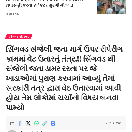
તપાસણી કરતા કલેકટર સુરભી ગૌતમ.!
01/08/2026
સીંગવડ સીંગવડ
સિંગવડ સંજેલી જતા માર્ગ ઉપર રીપેરીંગ
કામમાં વેટ ઉતારતું તંત્ર.!! સિંગવડ થી
સંજેલી જતા ડામર રસ્તા પર જે
ખાડાઓમાં પુરાણ કરવામાં આવ્યું તેમાં
સરકારી તંત્ર દ્વારા વેઠ ઉતારવામાં આવી
હોય તેમ લોકોમાં ચર્ચાનો વિષય બનવા
પામ્યો
2 Min Read