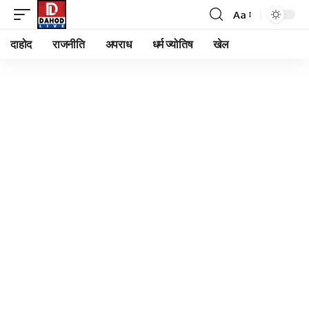
Aa
Font
Resizer
दाहोद
राजनीति
अपराध
धर्म ज्योतिष
खेल