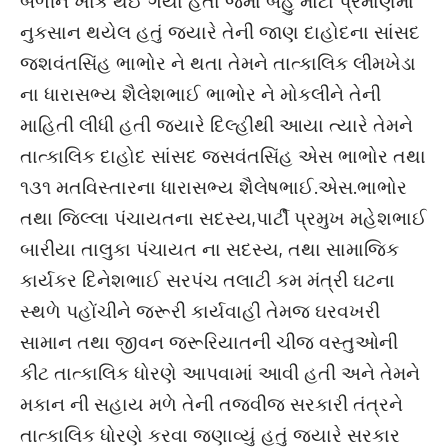
બળીને ખાક થઈ ગયા હતા જેમાં બહુ મોટા પ્રમાણમાં
નુકસાન થયેલ હતું જ્યારે તેની જાણ દાહોદના સાંસદ
જશવંતસિંહ ભાભોર ને થતા તેમને તાત્કાલિક લીમખેડા
ના ધારાસભ્ય શૈલેશભાઈ ભાભોર ને મોકલીને તેની
માહિતી લીધી હતી જ્યારે દિલ્હીથી આયા ત્યારે તેમને
તાત્કાલિક દાહોદ સાંસદ જસવંતસિંહ એસ ભાભોર તથા
૧૩૧ મતવિસ્તારના ધારાસભ્ય શૈલેષભાઈ.એસ.ભાભોર
તથા જિલ્લા પંચાયતના સદસ્ય,પાર્ટી પ્રમુખ મહેશભાઈ
બારીયા તાલુકા પંચાયત ના સદસ્ય, તથા સામાજિક
કાર્યકર દિનેશભાઈ સરપંચ તલાટી કમ મંત્રી ઘટના
સ્થળે પહોંચીને જરૂરી કાર્યવાહી તેમજ ઘરવખરી
સામાન તથા જીવન જરૂરિયાતની ચીજ વસ્તુઓની
કીટ તાત્કાલિક ધોરણે આપવામાં આવી હતી અને તેમને
મકાન ની સહાય મળે તેની તજવીજ સરકારી તંત્રને
તાત્કાલિક ધોરણે કરવા જણાવ્યું હતું જ્યારે સરકાર