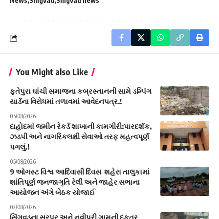
News
Singvad
Singvad news
You Might also Like
ફતેપુરા ઘાંચી સમાજના કબ્રસ્તાનની સામે ડમ્પિંગ
યાર્ડના વિરોધમાં તળાવમાં આવેદનપત્ર.!
05/08/2026
દાહોદમાં જમીન રેકર્ડ શાખાની કામગીરી:પારદર્શક,
ઝડપી અને નાગરિકલક્ષી સેવાઓ તરફ મહત્વપૂર્ણ
પગલું.!
05/08/2026
9 ઓગસ્ટ વિશ્વ આદિવાસી દિવસ શહેરા તાલુકામાં
શાંતિપૂર્ણ જનજાગૃતિ રેલી અને જાહેર સભાના
આયોજન અંગે બેઠક યોજાઈ
02/08/2026
સિંગવડના સુરપુર અને નવીપરી ગામની દફતર