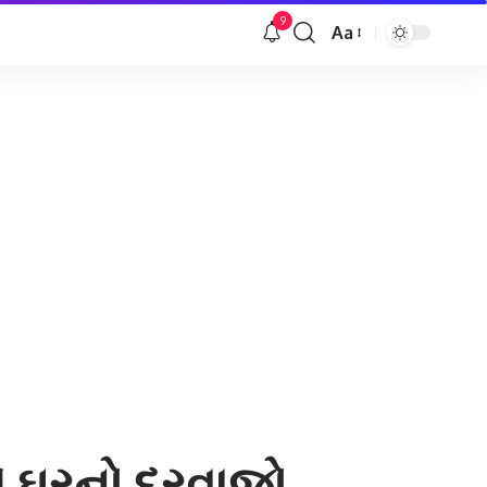
9
Aa
Font
Resizer
ે ઘરનો દરવાજો