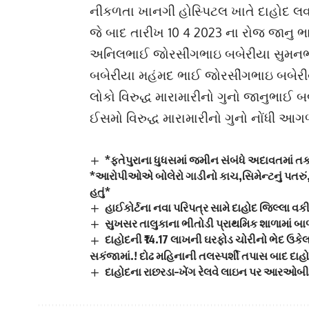
નીકળતા ખાનગી હોસ્પિટલ ખાતે દાહોદ લવા
જે બાદ તારીખ 10 4 2023 ના રોજ જાનુ
અનિલભાઈ જોરસીંગભાઇ બબેરીયા સુમનભ
બબેરીયા મહંમદ ભાઈ જોરસીંગભાઇ બબેરી
લોકો વિરુદ્ધ મારામારીનો ગુનો જાનુભાઈ બ
ઈસમો વિરુદ્ધ મારામારીનો ગુનો નોંધી આગ
*ફતેપુરાના ધુધસમાં જમીન સંબંધે અદાવતમાં ત
*આરોપીઓએ બોલેરો ગાડીનો કાચ,સિમેન્ટનું પતરું,ફ
હતું*
હાઈકોર્ટના નવા પરિપત્ર સામે દાહોદ જિલ્લા વક
સુખસર તાલુકાના ભીતોડી પ્રાથમિક શાળામાં બ
દાહોદની ₹14.17 લાખની ઘરફોડ ચોરીનો ભેદ ઉક
સકંજામાં.! દોઢ મહિનાની તલસ્પર્શી તપાસ બાદ દાહો
દાહોદના રાછરડા–ખેંગ રેલવે લાઇન પર આરઓબીની ત