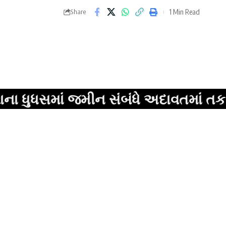
1 Min Read
Share
માં જમીન સંબંધે અદાવતમાં તકરાર,તોડફો