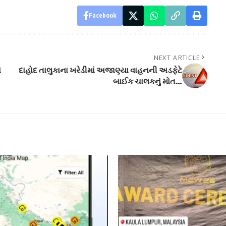
Facebook
NEXT ARTICLE
ે
દાહોદ તાલુકાના ખરેડીમાં અજાણ્યા વાહનની અડફેટે
બાઈક ચાલકનું મોત…