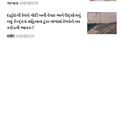
ગરબાડા
06/08/2026
દાહોદની રેલવે ગોદી બની વેપાર અને ઉદ્યોગનું
નવું કેન્દ્ર:4 મહિનાના ટૂંકા ગાળામાં રેલવેને નવ
કરોડની આવક.!
दाहोद
05/08/2026