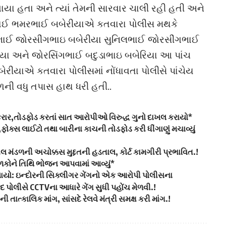
યા હતા અને ત્યાં તેમની સારવાર ચાલી રહી હતી અને
 ભાઈ ભમરભાઈ બબેરીયાએ કતવારા પોલીસ મથકે
ાઈ જોરસીંગભાઇ બબેરીયા સુનિલભાઈ જોરસીંગભાઈ
યા અને જોરસિંગભાઈ બદુડાભાઇ બબેરિયા આ પાંચ
બેરીયાએ કતવારા પોલીસમાં નોંધાવતા પોલીસે પાંચેય
ળની વધુ તપાસ હાથ ધરી હતી..
કરાર,તોડફોડ કરતાં સાત આરોપીઓ વિરુદ્ધ ગુનો દાખલ કરાયો*
ોક્સ લાઈટો તથા બારીના કાચની તોડફોડ કરી ધીંગાણું મચાવ્યું
ીલ મંડળની અચોક્કસ મુદ્દતની હડતાલ, કોર્ટ કામગીરી પ્રભાવિત.!
ાળકોને તિથિ ભોજન આપવામાં આવ્યું*
ેલાયો: ઇન્દોરની સિક્લીગર ગેંગનો એક આરોપી પોલીસના
દ પોલીસે CCTVના આધારે ગેંગ સુધી પહોંચ મેળવી.!
ાત્કાલિક માંગ, સાંસદે રેલવે મંત્રી સમક્ષ કરી માંગ.!