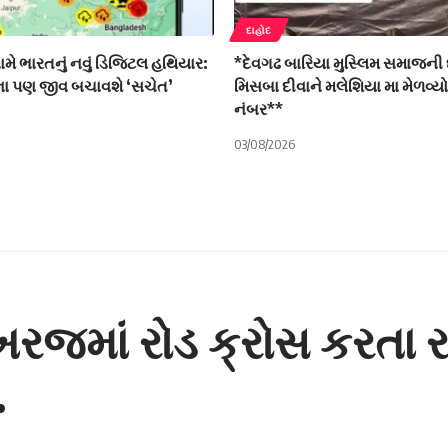
દાહોદ
ે ભારતનું નવું ડિજિટલ હથિયાર:
*દેવગઢ બારિયા મુસ્લિમ સમાજની 
િના પણ જીવ બચાવશે ‘સચેત’
મિસબા દીવાને મલેશિયા મા મેળવ્ય
નંબર**
03/08/2026
 ખરજમાં રોડ ક્રોસ કરતા 
.