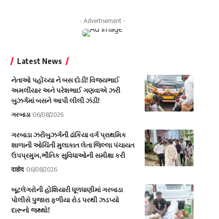
- Advertisement -
Latest News
નેતાઓ પહોંચ્યા ને બસ દોડી! વિજયભાઈ
અમલીયાર અને પરેશભાઈ ગણવાએ ઝરી
બુઝર્ગમાં બસને આપી લીલી ઝંડી!
ગરબાડા
06/08/2026
ગરબાડા ઝરીબુઝર્ગની ઢાંકિયા વર્ગ પ્રાથમિક
શાળાની ઓચિંતી મુલાકાત લેતા જિલ્લા પંચાયત
ઉપપ્રમુખ,ભૌતિક સુવિધાઓની સમીક્ષા કરી
दाहोद
06/08/2026
બૂટલેગરોની હોશિયારી ધૂળધાણીમાં ગરબાડા
પોલીસે પુજારા ફળીયા રોડ પરથી ઝડપ્યો
દારૂનો જથ્થો!