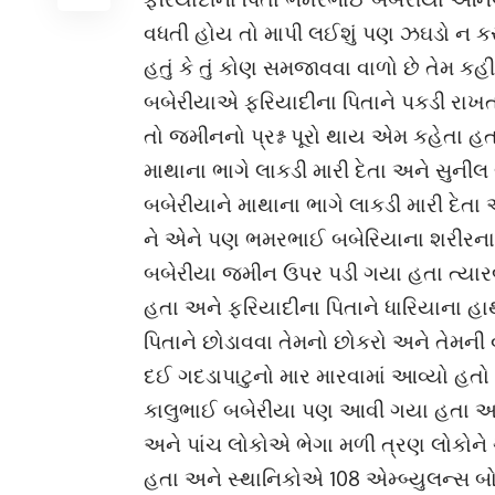
વધતી હોય તો માપી લઈશું પણ ઝઘડો ન 
હતું કે તું કોણ સમજાવવા વાળો છે તેમ 
બબેરીયાએ ફરિયાદીના પિતાને પકડી રાખત
તો જમીનનો પ્રશ્ન પૂરો થાય એમ કહેત
માથાના ભાગે લાકડી મારી દેતા અને સુન
બબેરીયાને માથાના ભાગે લાકડી મારી દેત
ને એને પણ ભમરભાઈ બબેરિયાના શરીરના 
બબેરીયા જમીન ઉપર પડી ગયા હતા ત્યારબા
હતા અને ફરિયાદીના પિતાને ધારિયાના હાથા
પિતાને છોડાવવા તેમનો છોકરો અને તેમની 
દઈ ગદડાપાટુનો માર મારવામાં આવ્યો હ
કાલુભાઈ બબેરીયા પણ આવી ગયા હતા અન
અને પાંચ લોકોએ ભેગા મળી ત્રણ લોકોને
હતા અને સ્થાનિકોએ 108 એમ્બ્યુલન્સ બોલ