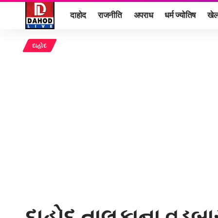
दाहोद
राजनीति
अपराध
धर्म ज्योतिष
खे
દાહોદ
દાહોદ તાલુકાના વડબ