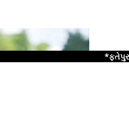
*ફતેપુરાના ધુધસ