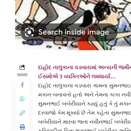
દાહોદ તાલુકાના વડબારામાં અન્યની જમીન 
SHARE
ઈસમોએ 3 વ્યક્તિઓને લમધાર્યા…
દાહોદ તાલુકાના વડબારા ગામના સુમનભાઇ
મકાન બનાવતો હતો અને તેમના કાકા નવ
સુમનભાઈ બબેરીયાને કહ્યું હતું કે તું મ
દરવાજો કેમ મૂક્યો છે તેમ કહેતા સુમ
બબેરીયાને મારવા જતા નવીનભાઈ બબેરીયા
ફરિયાદીના પિતા ભમરભાઈ બબેરીયા અનિ