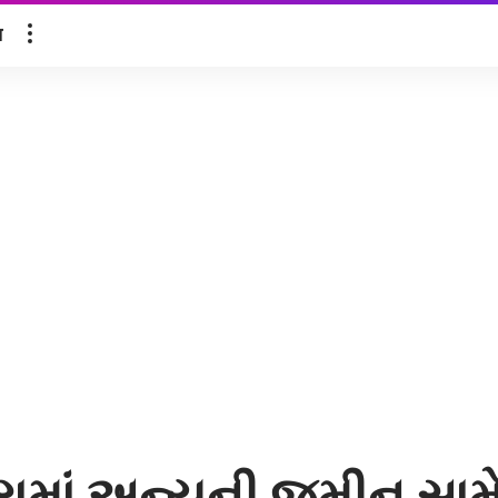
ल
ારામાં અન્યની જમીન સામ