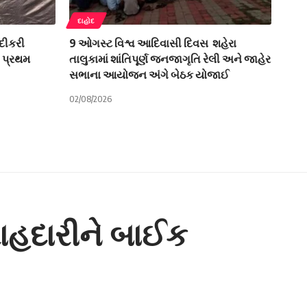
દાહોદ
દીકરી
9 ઓગસ્ટ વિશ્વ આદિવાસી દિવસ શહેરા
ો પ્રથમ
તાલુકામાં શાંતિપૂર્ણ જનજાગૃતિ રેલી અને જાહેર
સભાના આયોજન અંગે બેઠક યોજાઈ
02/08/2026
રાહદારીને બાઈક