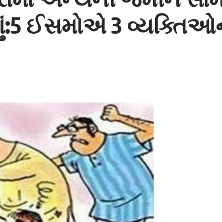
ણું:5 ઈસમોએ 3 વ્યક્તિઓન