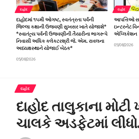
દાહોદ
દાહોદ
દાહોદમાં ૧૫મી ઓગષ્ટ, સ્વતંત્રતા પર્વની
આપત્તિઓ સામ
જિલ્લા કક્ષાની ઉજવણી સુખસર ખાતે યોજાશે*
ઇન્ટરનેટ વ
*સ્વાતંત્ર્ય પર્વની ઉજવણીની તૈયારીના ભાગરૂપે
એપ્લિકેશન
નિવાસી અધિક કલેકટરશ્રી જે. એમ. રાવલના
05/08/2026
અધ્યક્ષસ્થાને યોજાઈ બેઠક*
05/08/2026
દાહોદ
દાહોદ તાલુકાના મોટી
ચાલકે અડફેટમાં લીધો