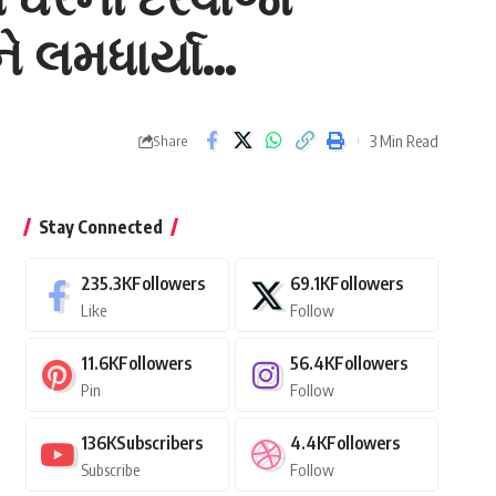
ે લમધાર્યા…
3 Min Read
Share
Stay Connected
235.3K
Followers
69.1K
Followers
Like
Follow
11.6K
Followers
56.4K
Followers
Pin
Follow
136K
Subscribers
4.4K
Followers
Subscribe
Follow