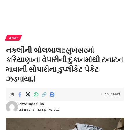
સુખસર
નકલીની બોલબાલા:સુખસરમાં
કરિયાણાના વેપારીની દુકાનમાંથી ટનાટન
માવાની સોપારીના ડુપ્લીકેટ પેકેટ
ઝડપાયા.!
2 Min Read
Editor Dahod Live
Last updated: 07/07/2026 17:24