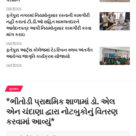
25/07/2026
ફતેપુરા નગરમાં નિયમોનુસાર રસ્તાની કામગીરી
નહીં કરાતાં ટી.ડી.ઓ સહિત મામલતદારને
આવેદનપત્ર આપી નિયમોનુસાર કામગીરી કરવા
માંગ કરાઇ
24/07/2026
ફતેપુરા આર્ટ્સ કોલેજમાં રેડ રિબન ક્લબ અંતર્ગત
આરોગ્ય જાગૃતિ કાર્યક્રમ યોજાયો
24/07/2026
સુખસર
*ભીતોડી પ્રાથમિક શાળામાં ડો. એલ
એન ચંદાણા દ્વારા નોટબુકોનું વિતરણ
કરવામાં આવ્યું*