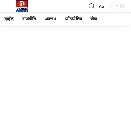
Aa
Font
Resizer
दाहोद
राजनीति
अपराध
धर्म ज्योतिष
खेल