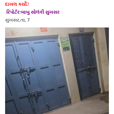
દાખલ કર્યો.!
રિપોર્ટર:બાબુ સોલંકી સુખસર
સુખસર,તા, 7