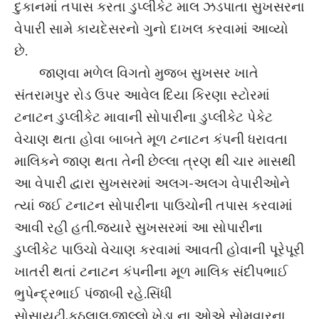
દુકાનમાં તપાસ કરતા ડુપ્લીકેટ માલ ઝડપાતા સુખસરના
વેપારી સામે કાયદેસરનો ગુનો દાખલ કરવામાં આવ્યો
છે.
જાણવા મળેલ વિગતો મુજબ સુખસર ખાતે
સંતરામપુર રોડ ઉપર આવેલ દિયા કિરણા સ્ટોરમાં
ટનાટન ડુપ્લીકેટ માવાની સોપારીના ડુપ્લીકેટ પેકેટ
વેચાણ થતા હોવા બાબતે મૂળ ટનાટન કંપની ધરાવતા
માલિકને જાણ થતા તેની છેલ્લા ત્રણ થી ચાર માસથી
આ વેપારી દ્વારા સુખસરમાં અલગ-અલગ વેપારીઓને
ત્યાં જઈ ટનાટન સોપારીના પાઉચોની તપાસ કરવામાં
આવી રહી હતી.જ્યારે સુખસરમાં આ સોપારીના
ડુપ્લીકેટ પાઉચો વેચાણ કરવામાં આવતી હોવાની પૂરેપૂરી
ખાતરી થતાં ટનાટન કંપનીના મૂળ માલિક સંદીપભાઈ
ભુપેન્દ્રભાઈ પંજાબી રહે.સિંધી
સોસાયટી,કઠલાલ,જીલ્લો.ખેડા ના ઓએ સોમવારના