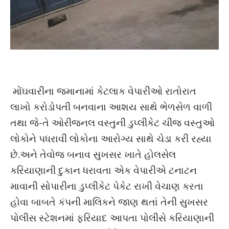
મોંઘવારીના જમાનામાં કેટલાક વેપારીઓ રાતોરાત
લાખો કરોડોપતી બનવાના આશય સાથે ભેળસેળ વાળી
તથા જે-તે ઓરીજનલ વસ્તુની ડુપ્લીકેટ ચીજ વસ્તુઓ
લોકોને પધરાવી લોકોના આરોગ્ય સાથે ચેડા કરી રહ્યા
છે.અને તેવોજ બનાવ સુખસર ખાતે હોલસેલ
કરિયાણાની દુકાન ધરાવતા એક વેપારીએ ટનાટન
માવાની સોપારીના ડુપ્લીકેટ પેકેટ રાખી વેચાણ કરતા
હોવા બાબતે કંપની માલિકને જાણ થતાં તેની સુખસર
પોલીસ સ્ટેશનમાં ફરિયાદ આપતા પોલીસે કરિયાણાની