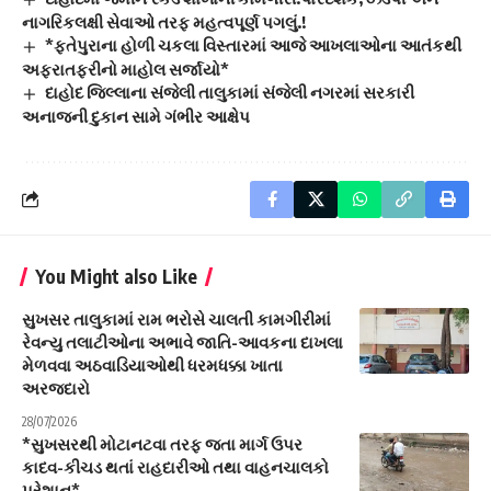
નાગરિકલક્ષી સેવાઓ તરફ મહત્વપૂર્ણ પગલું.!
*ફતેપુરાના હોળી ચકલા વિસ્તારમાં આજે આખલાઓના આતંકથી
અફરાતફરીનો માહોલ સર્જાયો*
દાહોદ જિલ્લાના સંજેલી તાલુકામાં સંજેલી નગરમાં સરકારી
અનાજની દુકાન સામે ગંભીર આક્ષેપ
You Might also Like
સુખસર તાલુકામાં રામ ભરોસે ચાલતી કામગીરીમાં
રેવન્યુ તલાટીઓના અભાવે જાતિ-આવકના દાખલા
મેળવવા અઠવાડિયાઓથી ધરમધક્કા ખાતા
અરજદારો
28/07/2026
*સુખસરથી મોટાનટવા તરફ જતા માર્ગ ઉપર
કાદવ-કીચડ થતાં રાહદારીઓ તથા વાહનચાલકો
પરેશાન*