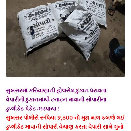
સુખસરમાં કરિયાણાની હોલસેલ દુકાન ધરાવતા
વેપારીની દુકાનમાંથી ટનાટન માવાની સોપારીના
ડુપ્લીકેટ પેકેટ ઝડપાયા.!
સુખસર પોલીસે રૂપિયા 9,600 નો મુદ્દા માલ કબજે લઈ
ડુપ્લીકેટ માવાની સોપારી વેચાણ કરતા વેપારી સામે ગુનો