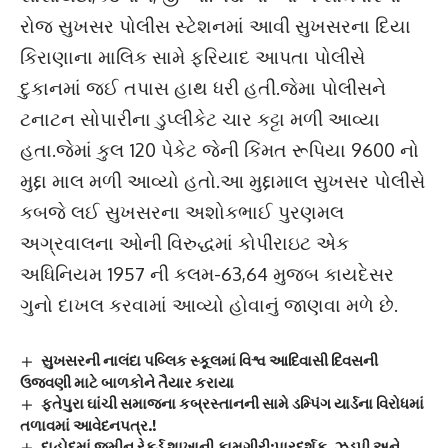
રોજ સુખસર પોલીસ સ્ટેશનમાં આવી સુખસરના દિયા
કિરાણાના માલિક સામે ફરિયાદ આપતા પોલીસે
દુકાનમાં જઈ તપાસ હાથ ધરી હતી.જેમા પોલીસને
ટનાટન સોપારીના ડુપ્લીકેટ ચાર કટ્ટા મળી આવ્યા
હતા.જેમાં કુલ 120 પેકેટ જેની કિંમત રૂપિયા 9600 નો
મુદ્દા માલ મળી આવ્યો હતો.આ મુદ્દામાલ સુખસર પોલીસે
કબજે લઈ સુખસરના અશોકભાઈ પુરણમલ
અગ્રવાલના ઓની વિરુદ્ધમાં કોપીરાઇટ એક
અધિનિયમ 1957 ની કલમ-63,64 મુજબ કાયદેસર
ગુનો દાખલ કરવામાં આવ્યો હોવાનું જાણવા મળે છે.
સુખસરની નાલંદા પબ્લિક સ્કૂલમાં વિશ્વ આદિવાસી દિવસની
ઉજવણી માટે બાળકોને તૈયાર કરાયા
ફતેપુરા ઘાંચી સમાજના કબ્રસ્તાનની સામે ડમ્પિંગ યાર્ડના વિરોધમાં
તળાવમાં આવેદનપત્ર.!
દાહોદમાં જમીન રેકર્ડ શાખાની કામગીરી:પારદર્શક, ઝડપી અને