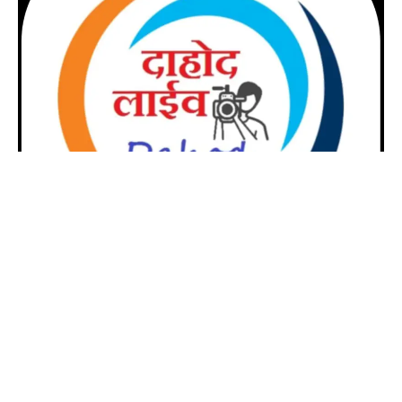
જીગ્નેશ બારીયા :- દાહોદ
ત્રણ મોબાઈલ ધારકોની અશ્લીલ કારસ્તાન:34 વર્ષીય પરણિતાના