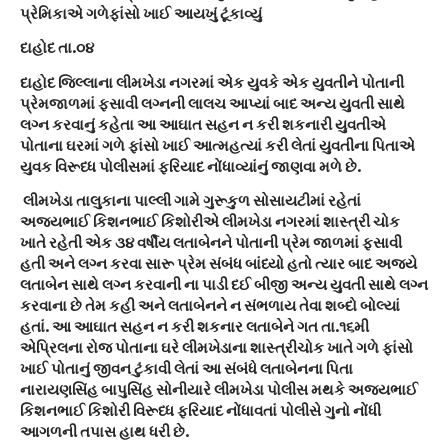
પ્રેમિકાએ ગળેફાંસો ખાઈ આયખું ટૂંકાવ્યું
દાહોદ તા.૦૪
દાહોદ જિલ્લાના લીમખેડા નગરમાં એક યુવકે એક યુવતીને પોતાની
પ્રેમજાળમાં ફસાવી લગ્નની લાલચ આપ્યાં બાદ અન્ય યુવતી સાથે
લગ્ન કરવાનું કહેતા આ આઘાત સહન ન કરી શકનારી યુવતીએ
પોતાના ઘરમાં ગળે ફાંસો ખાઈ આત્મહત્યાં કરી લેતાં યુવતીના પિતાએ
યુવક વિરૂધ્ધ પોલીસમાં ફરિયાદ નોંધાવ્યાંનું જાણવા મળે છે.
લીમખેડા તાલુકાના પાલ્લી ગામે ગુરૂકુળ સોસાયટીમાં રહેતાં
અજયભાઈ કિશનભાઈ કિશોરીએ લીમખેડા નગરમાં શાસ્ત્રી ચોક
ખાતે રહેતી એક ૩૪ વર્ષીય લતાબેનને પોતાની પ્રેમ જાળમાં ફસાવી
હતી અને લગ્ન કરવા સારૂ પ્રેમ સંબંધ બાંધ્યો હતો ત્યાર બાદ અજયે
લતાબેન સાથે લગ્ન કરવાની ના પાડી દઈ બીજી અન્ય યુવતી સાથે લગ્ન
કરવાના છે તેમ કહી અને લતાબેનને ન સંભળાય તેવા શબ્દો બોલ્યાં
હતાં. આ આઘાત સહન ન કરી શકનાર લતાબેને ગત તા.૧૬મી
એપ્રિલના રોજ પોતાના ઘરે લીમખેડાના શાસ્ત્રીચોક ખાતે ગળે ફાંસો
ખાઈ પોતાનું જીવન ટુંકાવી લેતાં આ સંબંધે લતાબેનના પિતા
નારાયણસિંહ બાપુસિંહ સોનીયારે લીમખેડા પોલીસ મથકે અજયભાઈ
કિશનભાઈ કિશોરી વિરૂધ્ધ ફરિયાદ નોંધાવતાં પોલીસે ગુનો નોંધી
આગળની તપાસ હાથ ધરી છે.