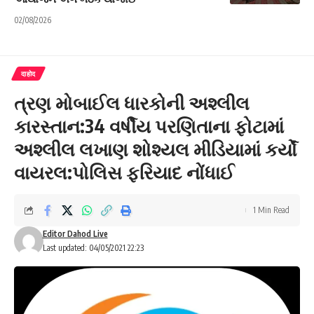
02/08/2026
दाहोद
ત્રણ મોબાઈલ ધારકોની અશ્લીલ
કારસ્તાન:34 વર્ષીય પરણિતાના ફોટામાં
અશ્લીલ લખાણ શોશ્યલ મીડિયામાં કર્યોં
વાયરલ:પોલિસ ફરિયાદ નોંધાઈ
1 Min Read
Editor Dahod Live
Last updated: 04/05/2021 22:23