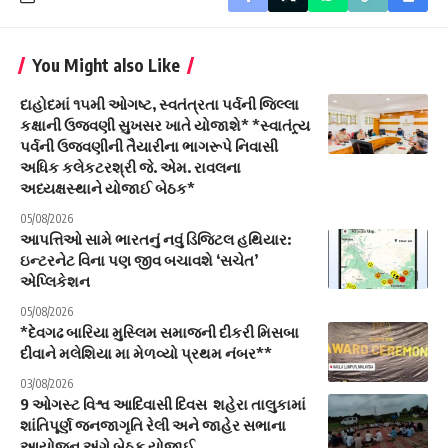
You Might also Like
દાહોદમાં ૧૫મી ઓગષ્ટ, સ્વતંત્રતા પર્વની જિલ્લા
કક્ષાની ઉજવણી સુખસર ખાતે યોજાશે* *સ્વાતંત્ર્ય
પર્વની ઉજવણીની તૈયારીના ભાગરૂપે નિવાસી
અધિક કલેકટરશ્રી જે. એમ. રાવલના
અધ્યક્ષસ્થાને યોજાઈ બેઠક*
05/08/2026
આપત્તિઓ સામે ભારતનું નવું ડિજિટલ હથિયાર:
ઇન્ટરનેટ વિના પણ જીવ બચાવશે ‘સચેત’
એપ્લિકેશન
05/08/2026
*દેવગઢ બારિયા મુસ્લિમ સમાજની દીકરી મિસબા
દીવાને મલેશિયા મા મેળવ્યો પ્રથમ નંબર**
03/08/2026
9 ઓગસ્ટ વિશ્વ આદિવાસી દિવસ શહેરા તાલુકામાં
શાંતિપૂર્ણ જનજાગૃતિ રેલી અને જાહેર સભાના
આયોજન અંગે બેઠક યોજાઈ