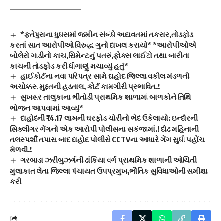
————————————
*ફતેપુરાના ધુધસમાં જમીન સંબંધે અદાવતમાં તકરાર,તોડફોડ
કરતાં સાત આરોપીઓ વિરુદ્ધ ગુનો દાખલ કરાયો* *આરોપીઓએ
બોલેરો ગાડીનો કાચ,સિમેન્ટનું પતરું,ફોક્સ લાઈટો તથા બારીના
કાચની તોડફોડ કરી ધીંગાણું મચાવ્યું હતું*
હાઈકોર્ટના નવા પરિપત્ર સામે દાહોદ જિલ્લા વકીલ મંડળની
અચોક્કસ મુદ્દતની હડતાલ, કોર્ટ કામગીરી પ્રભાવિત.!
સુખસર તાલુકાના ભીતોડી પ્રાથમિક શાળામાં બાળકોને તિથિ
ભોજન આપવામાં આવ્યું*
દાહોદની ₹14.17 લાખની ઘરફોડ ચોરીનો ભેદ ઉકેલાયો: ઇન્દોરની
સિક્લીગર ગેંગનો એક આરોપી પોલીસના સકંજામાં.! દોઢ મહિનાની
તલસ્પર્શી તપાસ બાદ દાહોદ પોલીસે CCTVના આધારે ગેંગ સુધી પહોંચ
મેળવી.!
ગરબાડા ઝરીબુઝર્ગની ઢાંકિયા વર્ગ પ્રાથમિક શાળાની ઓચિંતી
મુલાકાત લેતા જિલ્લા પંચાયત ઉપપ્રમુખ,ભૌતિક સુવિધાઓની સમીક્ષા
કરી