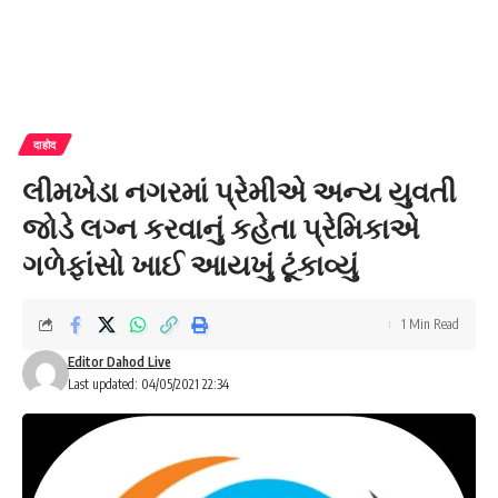
दाहोद
લીમખેડા નગરમાં પ્રેમીએ અન્ય યુવતી
જોડે લગ્ન કરવાનું કહેતા પ્રેમિકાએ
ગળેફાંસો ખાઈ આયખું ટૂંકાવ્યું
1 Min Read
Editor Dahod Live
Last updated: 04/05/2021 22:34