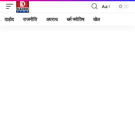
Aa
Font
Resizer
दाहोद
राजनीति
अपराध
धर्म ज्योतिष
खेल