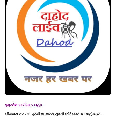
જીગ્નેશ બારીયા :- દાહોદ
લીમખેડા નગરમાં પ્રેમીએ અન્ય યુવતી જોડે લગ્ન કરવાનું કહેતા