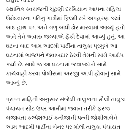
સ્થાનિક સ્વરાજની ચૂંટણી દરમિયાન આપના મહિલા
ઉમેદવારના પતિનું ગાડીમાં ફિલ્મી ઢબે અપહરણ કર્યા
બાદ હાથ પગ અને ગળું બાંધી ઢોર મારવામાં આવ્યું હતો
અને તેને અવારુ જગ્યાએ ફેંકી દેવામાં આવ્યું હતું. આ
ઘટના બાદ આમ આદમી પાર્ટીના તાલુકા પ્રમુખે આ
ઘટનામાં ભાજપને જવાબદાર ઠેરવી તેમની સામે આક્ષેપ
કર્યા છે. સાથે જ આ ઘટનામાં જવાબદારો સામે
કાર્યવાહી કરવા પોલીસમાં અરજી આપી હોવાનું સામે
આવ્યું છે.
પ્રાપ્ત માહિતી અનુસાર સંજેલી તાલુકાના મૌલી તાલુકા
પંચાયત સીટ ઉપર આર્મીમાં જવાન તરીકે ફરજ
બજાવતા કલ્પેશભાઈ કતીજાની પત્ની જોશીલાબેને
આમ આદમી પાર્ટીના બેનર પર મોલી તાલુકા પંચાયત