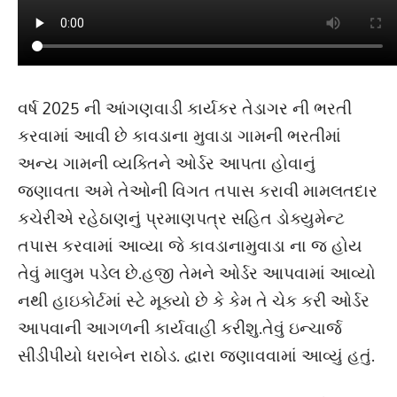
વર્ષ 2025 ની આંગણવાડી કાર્યકર તેડાગર ની ભરતી
કરવામાં આવી છે કાવડાના મુવાડા ગામની ભરતીમાં