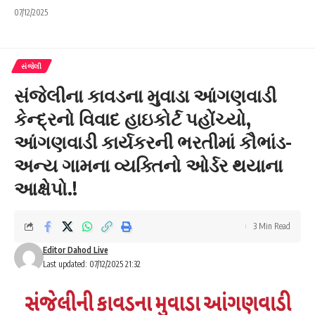
07/12/2025
સંજેલી
સંજેલીના કાવડના મુવાડા આંગણવાડી
કેન્દ્રનો વિવાદ હાઇકોર્ટ પહોંચ્યો,
આંગણવાડી કાર્યકરની ભરતીમાં કૌભાંડ-
અન્ય ગામના વ્યક્તિનો ઓર્ડર થયાના
આક્ષેપો.!
3 Min Read
Editor Dahod Live
Last updated: 07/12/2025 21:32