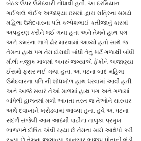
બેઠક ઉપર ઉમેદવારી નોંધાવી હતી. આ દરમિયાન
ગઈકાલે કોઈક અજાણ્યા ઇસમો દ્વારા રાત્રિના સમયે
મહિલા ઉમેદવારના પતિ કલ્પેશભાઈ કતીજાનું કારમાં
અપહરણ કરીને લઈ ગયા હતા અને તેમને હાથ પગ
અને કમરના ભાગે ઢોર મારવામાં આવ્યો હતો સાથે જ
તેમના હાથ પગ તેમ દોરાથી બાંધી તેનું શર્ટ ગળાથી બાંધી
મૌલી નજીક માળમાં અવરું જગ્યાએ ફેંકીને અજાણ્યા
ઈસમો ફરાર થઈ ગયા હતા. આ ઘટના બાદ મહિલા
ઉમેદવારના પતિ ની શોધખોળ હાથ ધરવામાં આવી હતી.
અને આજે સવારે તેઓ માળમાં હાથ પગ અને ગળામાં
બાંધેલી હાલતમાં મળી આવતા તરત જ તેઓને સારવાર
અર્થે દવાખાને ખસેડવામાં આવ્યા હતા. હવે આ ઘટના
સંદર્ભે સંજેલી આમ આદમી પાર્ટીના તાલુકા પ્રમુખ
ભાજપને દોષિત એવી રહ્યા છે તેમના સામે આક્ષેપો કરી
રહ્યા છે તેમના જણાવ્યા અનુસાર ભાજપ પોતાની ભૂંડી