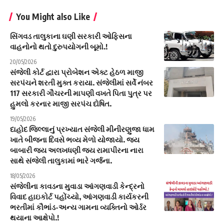
You Might also Like
સિંગવડ તાલુકાના ઘણી સરકારી ઓફિસના
વાહનોનો થતો દુરુપયોગની બૂમો.!
20/05/2026
સંજેલી કોર્ટ દ્વારા પ્રોબેશન એક્ટ હેઠળ માજી
સરપંચને શરતી મુક્ત કરાયા. સંજેલીમાં સર્વે નંબર
117 સરકારી ગૌચરની માપણી વખતે પિતા પુત્ર પર
હુમલો કરનાર માજી સરપંચ દોષિત.
19/05/2026
દાહોદ જિલ્લાનું પ્રખ્યાત સંજેલી મીનીરણુજા ધામ
ખાતે બીજના દિવસે ભવ્ય મેળો યોજાયો. જય
બાબારી જય અલખધણી જય રામાપીરના નારા
સાથે સંજેલી તાલુકામાં ભારે ગર્જના.
18/05/2026
સંજેલીના કાવડના મુવાડા આંગણવાડી કેન્દ્રનો
વિવાદ હાઇકોર્ટ પહોંચ્યો, આંગણવાડી કાર્યકરની
ભરતીમાં કૌભાંડ-અન્ય ગામના વ્યક્તિનો ઓર્ડર
થયાના આક્ષેપો.!