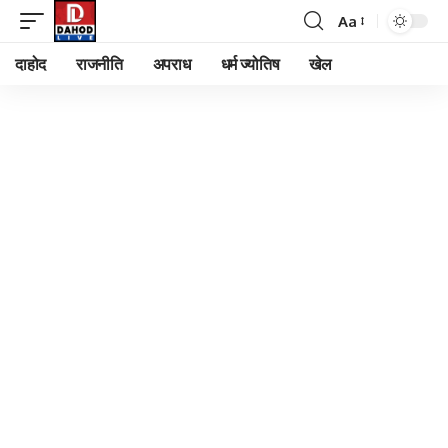
Aa
Font
Resizer
दाहोद
राजनीति
अपराध
धर्म ज्योतिष
खेल