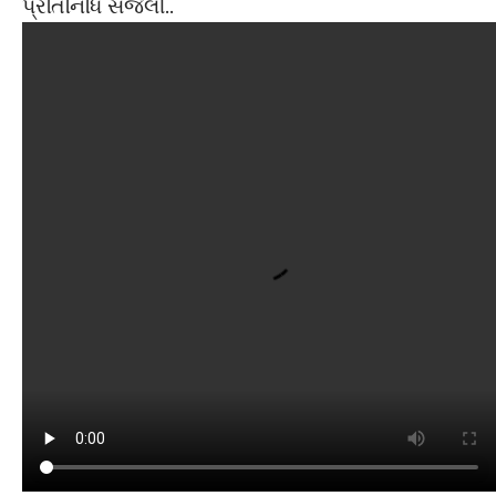
પ્રતિનિધિ સંજેલી..