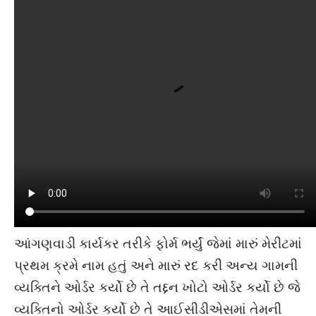
સાંભળવામાં ના આવી તેમજ અમારા ગામમાં અન્ય
ગામની વ્યક્તિને ઓર્ડર કર્યો છે ભરતી રદ થવી જોઈએ.