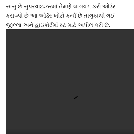
આંગણવાડી કાર્યકર તરીકે ફોર્મ ભર્યું જેમાં મારું મેરીટમાં
પ્રથમ ક્રમે નામ હતું અને મારું રદ કરી અન્ય ગામની
વ્યક્તિને ઓર્ડર કર્યો છે તે તદ્દન ખોટો ઓર્ડર કર્યો છે જે
વ્યક્તિનો ઓર્ડર કર્યો છે તે આઈસીડીએસમાં તેમની
સાસુ છે સુપરવાઇઝરમાં તેમણે લાગવગ કરી ઓર્ડર
કરાવ્યો છે આ ઓર્ડર ખોટો કર્યો છે તાલુકાથી લઈ
જીલ્લા અને હાઇકોર્ટમાં સ્ટે માટે અપીલ કરી છે.