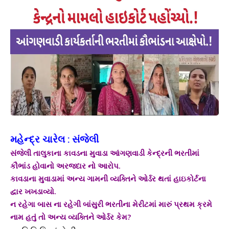
મહેન્દ્ર ચારેલ : સંજેલી
સંજેલી તાલુકાના કાવડના મુવાડા આંગણવાડી કેન્દ્રની ભરતીમાં
કૌભાંડ હોવાનો અરજદાર નો આરોપ.
કાવડાના મુવાડામાં અન્ય ગામની વ્યક્તિને ઓર્ડર થતાં હાઇકોર્ટના
દ્વાર ખખડાવ્યો.
ન રહેગા બાસ ના રહેગી બાંસુરી ભરતીના મેરીટમાં મારું પ્રથમ ક્રમે
નામ હતું તો અન્ય વ્યક્તિને ઓર્ડર કેમ?