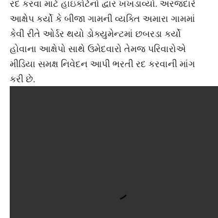
આંગણવાડી કાર્યકર ની ભરતી માં વિવાદ થયો. કાવડાના
મુવાડા ગામમાં કલ્યાણપુરા ગામની વ્યક્તિને ઓર્ડર થતા
અરજદાર દ્વારા ભરતી પ્રક્રિયા પર સ્ટેટ તેમજ ભરતી
રદ કરવા માટે હાઇકોર્ટનો દ્વાર ખખડાવ્યો. અરજદારે
આક્ષેપ કર્યો કે બીજા ગામની વ્યક્તિ અમારા ગામમાં
કેવી રીતે ઓર્ડર થયો ડોક્યુમેન્ટમાં છબરડા કર્યો
હોવાના આક્ષેપો સાથે ઉમેદવારો તેમજ પરિવારોએ
મીડિયા સમક્ષ નિવેદન આપી ભરતી રદ કરવાની માંગ
કરી છે.