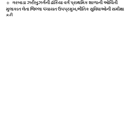
અન્ય ગામની વ્યક્તિને ઓર્ડર આપતા હોવાનું
જણાવતા અમે તેઓની વિગત તપાસ કરાવી મામલતદાર
કચેરીએ રહેઠાણનું પ્રમાણપત્ર સહિત ડોક્યુમેન્ટ
તપાસ કરવામાં આવ્યા જે કાવડાનામુવાડા ના જ હોય
તેવું માલુમ પડેલ છે.હજી તેમને ઓર્ડર આપવામાં આવ્યો
નથી હાઇકોર્ટમાં સ્ટે મૂક્યો છે કે કેમ તે ચેક કરી ઓર્ડર
આપવાની આગળની કાર્યવાહી કરીશુ.તેવું
ઇન્ચાર્જ
સીડીપીયો ધરાબેન રાઠોડ. દ્વારા જણાવવામાં આવ્યું હતું.
ગરબાડા ઝરીબુઝર્ગની ઢાંકિયા વર્ગ પ્રાથમિક શાળાની ઓચિંતી
મુલાકાત લેતા જિલ્લા પંચાયત ઉપપ્રમુખ,ભૌતિક સુવિધાઓની સમીક્ષા
કરી
બૂટલેગરોની હોશિયારી ધૂળધાણીમાં ગરબાડા પોલીસે પુજારા ફળીયા
રોડ પરથી ઝડપ્યો દારૂનો જથ્થો!
દાહોદની રેલવે ગોદી બની વેપાર અને ઉદ્યોગનું નવું કેન્દ્ર:4
મહિનાના ટૂંકા ગાળામાં રેલવેને નવ કરોડની આવક.!
દાહોદના રાછરડા–ખેંગ રેલવે લાઇન પર આરઓબીની તાત્કાલિક