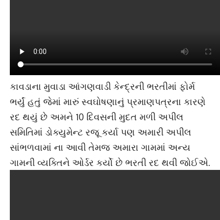
કાવડાના મુવાડા આંગણવાડી કેન્દ્રની ભરતીમાં ફોર્મ
ભર્યું હતું જેમાં મારું સ્વઘોષણાનું પ્રમાણપત્રના કારણે
રદ થયું છે અમને 10 દિવસની મુદત મળી અપીલ
સમિતિમાં ડોક્યુમેન્ટ રજૂ કર્યા પણ અમારી અપીલ