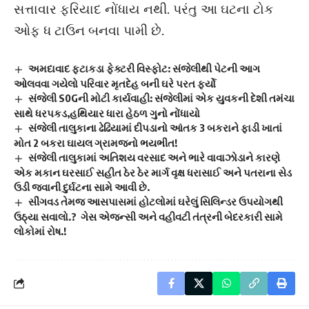
સત્તાવાર ફરિયાદ નોંધાય નથી. પરંતુ આ ઘટના ટોક
ઓફ ધ ટાઉન બનવા પામી છે.
અમદાવાદ ફટાકડા ફેક્ટરી વિસ્ફોટ: સંજેલીથી પેટની આગ
ઓલવવા ગયેલો પરિવાર મૃતદેહ બની ઘરે પરત ફર્યો
સંજેલી S0Gની મોટી કાર્યવાહી: સંજેલીમાં એક યુવકની દેશી તમંચા
સાથે ધરપકડ,હથિયાર ધારા હેઠળ ગુનો નોંધાયો
સંજેલી તાલુકાના ઢેઢિયામાં દીપડાનો આંતક 3 બકરાને ફાડી ખાતાં
મોત 2 બકરા ઘાયલ ગ્રામજનો ભયભીત!
સંજેલી તાલુકામાં અતિશય વરસાદ અને ભારે વાવાઝોડાને કારણે
એક મકાન ઘરસાઈ સહીત ઠેર ઠેર માર્ગ વૃક્ષ ધરાસાઈ અને પતરાના સેડ
ઉડી જવાની દુર્ઘટના સામે આવી છે.
સીંગવડ તેમજ આસપાસમાં હોટલોમાં ઘરેલું સિલિન્ડર ઉપયોગથી
ઉઠ્યા સવાલો.? ગેસ એજન્સી અને વહીવટી તંત્રની બેદરકારી સામે
લોકોમાં રોષ.!