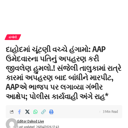
સંજેલી
દાહોદમાં ચૂંટણી વચ્ચે હંગામો: AAP
ઉમેદવારના પતિનું અપહરણ કરી
જીવલેણ હુમલો.! સંજેલી તાલુકામાં રાત્રે
કારમાં અપહરણ બાદ બાંધીને મારપીટ,
AAPએ ભાજપ પર લગાવ્યા ગંભીર
આક્ષેપ; પોલીસ કાર્યવાહી અંગે રાહ*
3 Min Read
Editor Dahod Live
Last updated: 26/04/2026 17:43