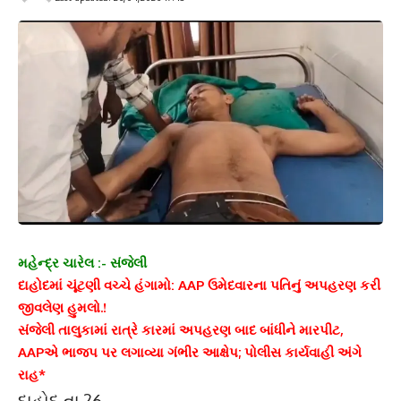
મહેન્દ્ર ચારેલ :- સંજેલી
દાહોદમાં ચૂંટણી વચ્ચે હંગામો: AAP ઉમેદવારના પતિનું અપહરણ કરી
જીવલેણ હુમલો.!
સંજેલી તાલુકામાં રાત્રે કારમાં અપહરણ બાદ બાંધીને મારપીટ,
AAPએ ભાજપ પર લગાવ્યા ગંભીર આક્ષેપ; પોલીસ કાર્યવાહી અંગે
રાહ*
દાહોદ તા.26