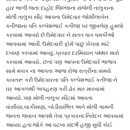
હાર ભાળી જતા દાહોદ જિલ્લાના સંજેલી તાલુકાના
મોલી તાલુકા સીટ આપના ઉમેદવાર જોશીલાબેન
કતીજાના પતિ કલ્પેશભાઈ કતીજા પર જીવલેણ હુમલો
કરવામાં આવ્યો છે.ઉમેદવાર ને સતત ધાક ધમકીઓ
આપવામાં આવી. ઉમેદવારી ફોર્મ પાછુ ખેંચવા માટે
દબાણ કરવામાં આવ્યું..પ્રચાર દરમિયાન પથ્થર મારો
કરવામાં આવ્યો.. છતાં પણ આપના ઉમેદવારે ભાજપ
સામે મચક ના આપતા આજ રોજ રાત્રીના સમયે
કાવતરૂ કરી ઉમેદવારના પતિ કલ્પેશભાઈ કતીજા ને
ઘર આગળથી અપહરણ કરી ઢોર માર મારવામાં
આવ્યો..પણ મોલી તાલુકા સીટમાં આવતા
વાંસીયા,ચાકીસણા, બોડીયાભિત અને મોલી ગામની
જનતા જવાબ આપશે તેવા પ્રકારના નિવેદન આપવામાં
આવ્યા હતા.જોકે આ ઘટના સંદર્ભે હજી સુધી કોઈ