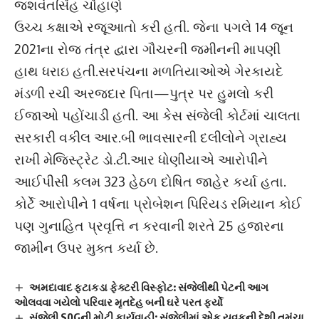
જશવંતસિંહ ચૌહાણે
ઉચ્ચ કક્ષાએ રજૂઆતો કરી હતી. જેના પગલે 14 જૂન
2021ના રોજ તંત્ર દ્વારા ગૌચરની જમીનની માપણી
હાથ ધરાઇ હતી.સરપંચના મળતિયાઓએ ગેરકાયદે
મંડળી રચી અરજદાર પિતા—પુત્ર પર હુમલો કરી
ઈજાઓ પહોંચાડી હતી. આ કેસ સંજેલી કોર્ટમાં ચાલતા
સરકારી વકીલ આર.બી ભાવસારની દલીલોને ગ્રાહ્ય
રાખી મેજિસ્ટ્રેટ ડો.ટી.આર ધોણીયાએ આરોપીને
આઈપીસી કલમ 323 હેઠળ દોષિત જાહેર કર્યા હતા.
કોર્ટે આરોપીને 1 વર્ષના પ્રોબેશન પિરિયડ રમિયાન કોઈ
પણ ગુનાહિત પ્રવૃત્તિ ન કરવાની શરતે 25 હજારના
જામીન ઉપર મુક્ત કર્યા છે.
અમદાવાદ ફટાકડા ફેક્ટરી વિસ્ફોટ: સંજેલીથી પેટની આગ
ઓલવવા ગયેલો પરિવાર મૃતદેહ બની ઘરે પરત ફર્યો
સંજેલી S0Gની મોટી કાર્યવાહી: સંજેલીમાં એક યુવકની દેશી તમંચા