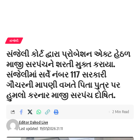
સંજેલી
સંજેલી કોર્ટ દ્વારા પ્રોબેશન એક્ટ હેઠળ
માજી સરપંચને શરતી મુક્ત કરાયા.
સંજેલીમાં સર્વે નંબર 117 સરકારી
ગૌચરની માપણી વખતે પિતા પુત્ર પર
હુમલો કરનાર માજી સરપંચ દોષિત.
2 Min Read
Editor Dahod Live
Last updated: 19/05/2026 21:11