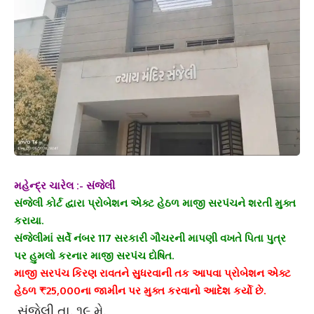
મહેન્દ્ર ચારેલ :- સંજેલી
સંજેલી કોર્ટ દ્વારા પ્રોબેશન એક્ટ હેઠળ માજી સરપંચને શરતી મુક્ત
કરાયા.
સંજેલીમાં સર્વે નંબર 117 સરકારી ગૌચરની માપણી વખતે પિતા પુત્ર
પર હુમલો કરનાર માજી સરપંચ દોષિત.
માજી સરપંચ કિરણ રાવતને સુધરવાની તક આપવા પ્રોબેશન એક્ટ
હેઠળ ₹25,000ના જામીન પર મુક્ત કરવાનો આદેશ કર્યો છે.
સંજેલી તા. ૧૯ મે.