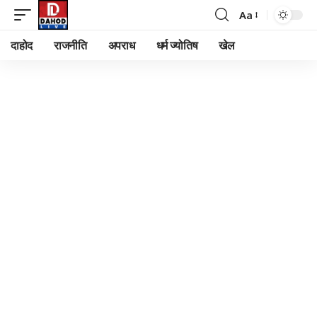
Aa
Font
Resizer
दाहोद
राजनीति
अपराध
धर्म ज्योतिष
खेल