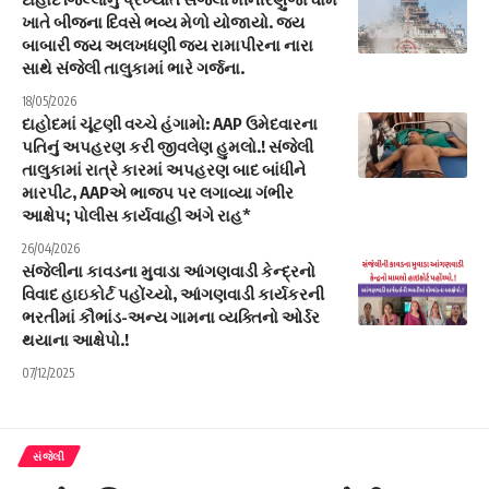
ખાતે બીજના દિવસે ભવ્ય મેળો યોજાયો. જય
બાબારી જય અલખધણી જય રામાપીરના નારા
સાથે સંજેલી તાલુકામાં ભારે ગર્જના.
18/05/2026
દાહોદમાં ચૂંટણી વચ્ચે હંગામો: AAP ઉમેદવારના
પતિનું અપહરણ કરી જીવલેણ હુમલો.! સંજેલી
તાલુકામાં રાત્રે કારમાં અપહરણ બાદ બાંધીને
મારપીટ, AAPએ ભાજપ પર લગાવ્યા ગંભીર
આક્ષેપ; પોલીસ કાર્યવાહી અંગે રાહ*
26/04/2026
સંજેલીના કાવડના મુવાડા આંગણવાડી કેન્દ્રનો
વિવાદ હાઇકોર્ટ પહોંચ્યો, આંગણવાડી કાર્યકરની
ભરતીમાં કૌભાંડ-અન્ય ગામના વ્યક્તિનો ઓર્ડર
થયાના આક્ષેપો.!
07/12/2025
સંજેલી