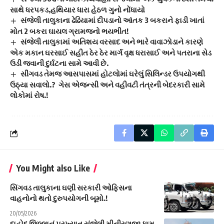
સાથે ધરપકડ,હથિયાર ધારા હેઠળ ગુનો નોંધાયો
સંજેલી તાલુકાના ઢેઢિયામાં દીપડાનો આંતક 3 બકરાને ફાડી ખાતાં
મોત 2 બકરા ઘાયલ ગ્રામજનો ભયભીત!
સંજેલી તાલુકામાં અતિશય વરસાદ અને ભારે વાવાઝોડાને કારણે
એક મકાન ઘરસાઈ સહીત ઠેર ઠેર માર્ગ વૃક્ષ ધરાસાઈ અને પતરાના સેડ
ઉડી જવાની દુર્ઘટના સામે આવી છે.
સીંગવડ તેમજ આસપાસમાં હોટલોમાં ઘરેલું સિલિન્ડર ઉપયોગથી
ઉઠ્યા સવાલો.? ગેસ એજન્સી અને વહીવટી તંત્રની બેદરકારી સામે
લોકોમાં રોષ.!
You Might also Like
સિંગવડ તાલુકાના ઘણી સરકારી ઓફિસના
વાહનોનો થતો દુરુપયોગની બૂમો.!
20/05/2026
દાહોદ જિલ્લાનું પ્રખ્યાત સંજેલી મીનીરણુજા ધામ