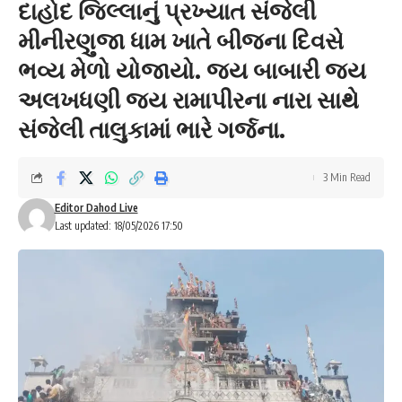
દાહોદ જિલ્લાનું પ્રખ્યાત સંજેલી
મીનીરણુજા ધામ ખાતે બીજના દિવસે
ભવ્ય મેળો યોજાયો. જય બાબારી જય
અલખધણી જય રામાપીરના નારા સાથે
સંજેલી તાલુકામાં ભારે ગર્જના.
3 Min Read
Editor Dahod Live
Last updated: 18/05/2026 17:50