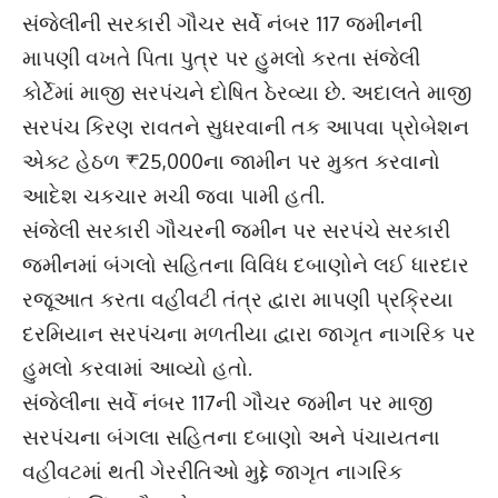
સંજેલીની સરકારી ગૌચર સર્વે નંબર 117 જમીનની
માપણી વખતે પિતા પુત્ર પર હુમલો કરતા સંજેલી
કોર્ટેમાં માજી સરપંચને દોષિત ઠેરવ્યા છે. અદાલતે માજી
સરપંચ કિરણ રાવતને સુધરવાની તક આપવા પ્રોબેશન
એક્ટ હેઠળ ₹25,000ના જામીન પર મુક્ત કરવાનો
આદેશ ચકચાર મચી જવા પામી હતી.
સંજેલી સરકારી ગૌચરની જમીન પર સરપંચે સરકારી
જમીનમાં બંગલો સહિતના વિવિધ દબાણોને લઈ ધારદાર
રજૂઆત કરતા વહીવટી તંત્ર દ્વારા માપણી પ્રક્રિયા
દરમિયાન સરપંચના મળતીયા દ્વારા જાગૃત નાગરિક પર
હુમલો કરવામાં આવ્યો હતો.
સંજેલીના સર્વે નંબર 117ની ગૌચર જમીન પર માજી
સરપંચના બંગલા સહિતના દબાણો અને પંચાયતના
વહીવટમાં થતી ગેરરીતિઓ મુદ્દે જાગૃત નાગરિક