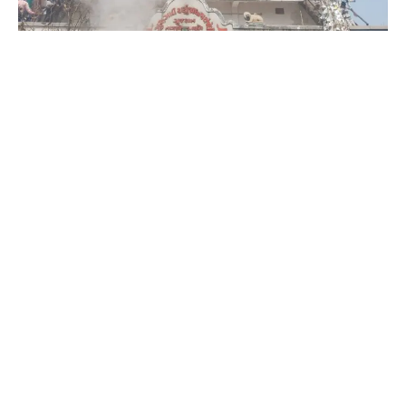
સંજેલી મહેન્દ્ર :- ચારેલ
દાહોદ જિલ્લાનું પ્રખ્યાત સંજેલી મીનીરણુજા ધામ ખાતે બીજના
દિવસે ભવ્ય મેળો યોજાયો.
જય બાબારી જય અલખધણી જય રામાપીરના નારા સાથે સંજેલી
તાલુકામાં ભારે ગર્જના.
આ રામાપીર નું પ્રસિદ્ધ મંદિર 1968માં ઘાસના ખોડનું બનાવીને
સ્થાપના કરી હતી હાલ સૌથી ઊંચા 9 માળનું મંદિર.
તા. ૧૮
સંજેલી