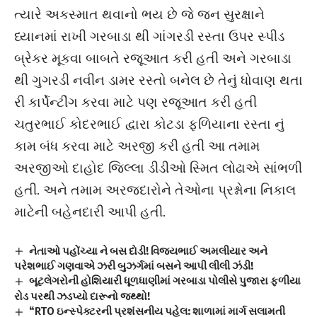
ત્યારે અકસ્માત થવાનો ભય છે જે જન સુરક્ષાને
ધ્યાનમાં રાખી ગરબાડા થી ગાંગરડી રસ્તા ઉપર સ્પીડ
બ્રેકર મૂકવા બાબતે રજૂઆત કરી હતી અને ગરબાડા
થી ગુગરડી નવીન ડામર રસ્તો બનેલ છે તેનું ધોવાણ થતા
રી કાર્પેન્ટીંગ કરવા માટે પણ રજૂઆત કરી હતી
ચતુરભાઈ કોદરભાઈ દ્વારા કોટડા ફળિયાના રસ્તા નું
કામ બંધ કરવા માટે અરજી કરી હતી આ તમામ
અરજીઓ દાહોદ જિલ્લા ડીડીઓ સ્મિત લોઢાએ સાંભળી
હતી. અને તમામ અરજદારોને તેઓના પ્રશ્નોના નિકાલ
માટેની બહેનદારી આપી હતી.
નેતાઓ પહોંચ્યા ને બસ દોડી! વિજયભાઈ અમલીયાર અને
પરેશભાઈ ગણવાએ ઝરી બુઝર્ગમાં બસને આપી લીલી ઝંડી!
બૂટલેગરોની હોશિયારી ધૂળધાણીમાં ગરબાડા પોલીસે પુજારા ફળીયા
રોડ પરથી ઝડપ્યો દારૂનો જથ્થો!
“RTO ઇન્સ્પેક્ટરની પ્રશંસનીય પહેલ: શાળામાં માર્ગ સલામતી