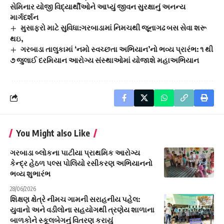
સેમિનાર યોજી વિદ્યાર્થીઓને આપ્યું જીવન સુરક્ષાનું અનન્ય
માર્ગદર્શન
મુસાફરો માટે સુવિધા:ગરબાડામાં નિમચથી જૂનાગઢ બસ સેવા શરૂ
થઇ,
ગરબાડા તાલુકામાં ‘નમો સ્વચ્છતા અભિયાન’નો ભવ્ય પ્રારંભ: ૧ થી
૭ જુલાઈ દરમિયાન આરોગ્ય સંસ્થાઓમાં યોજાશે મહાઅભિયાન
You Might also Like
ગરબાડા બ્લોકના પાટીયા પ્રાથમિક આરોગ્ય
કેન્દ્ર હેઠળ પલ્સ પોલિયો રસીકરણ અભિયાનનો
ભવ્ય શુભારંભ
28/06/2026
શિક્ષણ ક્ષેત્રે નીમચ ગામની સરાહનીય પહેલ:
યુવાનો અને વડીલોના સહયોગથી ત્રણેય શાળાના
બાળકોને સ્કૂલબેગનું વિતરણ કરાયું