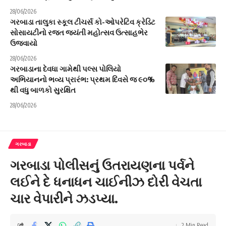
28/06/2026
ગરબાડા તાલુકા સ્કૂલ ટીચર્સ કો-ઓપરેટિવ ક્રેડિટ
સોસાયટીનો રજત જયંતી મહોત્સવ ઉત્સાહભેર
ઉજવાયો
28/06/2026
ગરબાડાના દેવધા ગામેથી પલ્સ પોલિયો
અભિયાનનો ભવ્ય પ્રારંભ: પ્રથમ દિવસે જ ૯૦%
થી વધુ બાળકો સુરક્ષિત
28/06/2026
ગરબાડા
ગરબાડા પોલીસનું ઉતરાયણના પર્વને
લઈને દે ધનાધન ચાઈનીઝ દોરી વેચતા
ચાર વેપારીને ઝડપ્યા.
2 Min Read