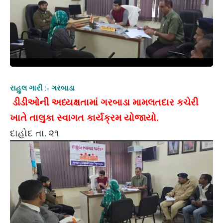
રાહુલ ગારી :- ગરબાડા
ડીડીઓની અધ્યક્ષતામાં ગરબાડા મામલતદાર કચેરી
ખાતે તાલુકા સ્વાગત કાર્યક્રમ યોજાયો.
દાહોદ તા. ૨૧