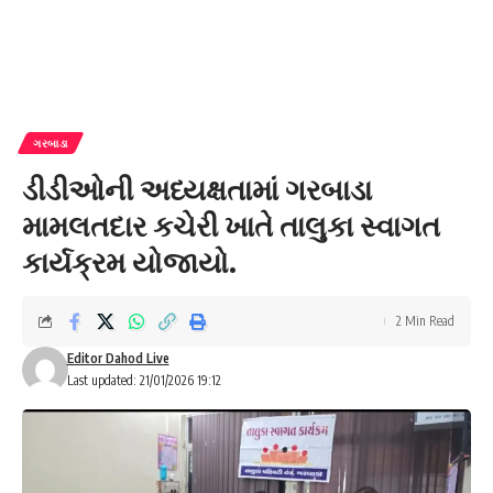
ગરબાડા
ડીડીઓની અધ્યક્ષતામાં ગરબાડા
મામલતદાર કચેરી ખાતે તાલુકા સ્વાગત
કાર્યક્રમ યોજાયો.
2 Min Read
Editor Dahod Live
Last updated: 21/01/2026 19:12