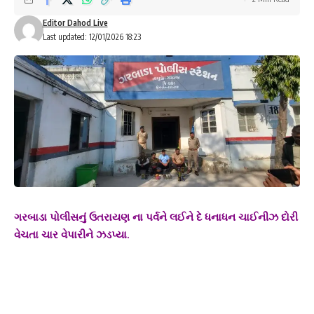
Editor Dahod Live
Last updated: 12/01/2026 18:23
ગરબાડા પોલીસનું ઉતરાયણ ના પર્વને લઈને દે ધનાધન ચાઈનીઝ દોરી
વેચતા ચાર વેપારીને ઝડપ્યા.
રાહુલ ગારી:ગરબાડા
ગરબાડા તા.12
ગરબાડા પોલીસે ચાઈનીઝ દોરીમાંજાના 13 જેટલા