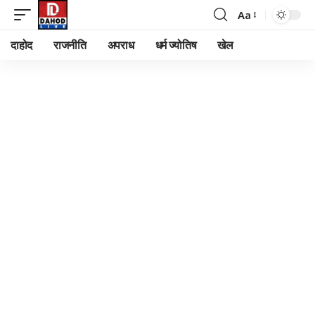
Aa
Font
Resizer
दाहोद
राजनीति
अपराध
धर्म ज्योतिष
खेल