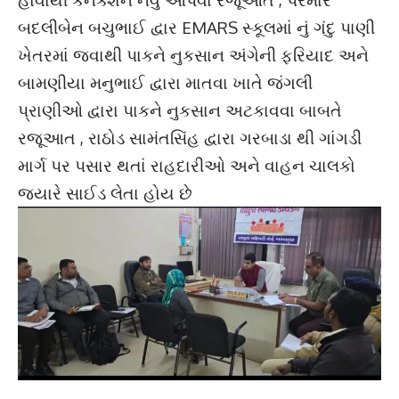
બદલીબેન બચુભાઈ દ્વાર EMARS સ્કૂલમાં નું ગંદુ પાણી
ખેતરમાં જવાથી પાકને નુકસાન અંગેની ફરિયાદ અને
બામણીયા મનુભાઈ દ્વારા માતવા ખાતે જંગલી
પ્રાણીઓ દ્વારા પાકને નુકસાન અટકાવવા બાબતે
રજૂઆત , રાઠોડ સામંતસિંહ દ્વારા ગરબાડા થી ગાંગડી
માર્ગ પર પસાર થતાં રાહદારીઓ અને વાહન ચાલકો
જ્યારે સાઈડ લેતા હોય છે