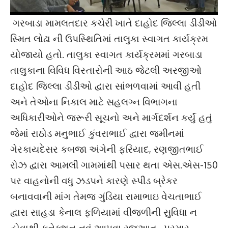
ગરબાડા મામલતદાર કચેરી ખાતે દાહોદ જિલ્લા ડીડીઓ
સ્મિત લોઢા ની ઉપસ્થિતિમાં તાલુકા સ્વાગત કાર્યક્રમ
યોજાયો હતો. તાલુકા સ્વાગત કાર્યક્રમમાં ગરબાડા
તાલુકાના વિવિધ વિસ્તારોની આઠ જેટલી અરજીઓ
દાહોદ જિલ્લા ડીડીઓ દ્વારા સાંભળવામાં આવી હતી
અને તેઓના નિકાલ માટે સહલગ્ન વિભાગના
અધિકારીઓને જરૂરી સૂચનો અને માર્ગદર્શન કર્યું હતું
જેમાં રાઠોડ મનુભાઈ કુંવરાભાઈ દ્વારા જમીનમાં
ગેરકાયદેસર કબજા અંગેની ફરિયાદ, રણજીતભાઈ
રોઝ દ્વારા આમલી ગામમાંથી પસાર થતા એસ.એસ-150
પર વાહનોની વધુ ઝડપને કારણે સ્પીડ બ્રેકર
બનાવવાની માંગ તેમજ ગુંડિયા રામાભાઇ વેચતાભાઈ
દ્વારા સાહડા કેનાલ ફળિયામાં વીજળીની સુવિધા ન
હોવાથી કનેક્શન નવું આપવા રજૂઆત , પરમાર