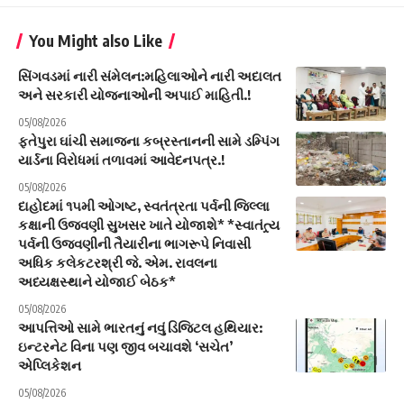
You Might also Like
સિંગવડમાં નારી સંમેલન:મહિલાઓને નારી અદાલત
અને સરકારી યોજનાઓની અપાઈ માહિતી.!
05/08/2026
ફતેપુરા ઘાંચી સમાજના કબ્રસ્તાનની સામે ડમ્પિંગ
યાર્ડના વિરોધમાં તળાવમાં આવેદનપત્ર.!
05/08/2026
દાહોદમાં ૧૫મી ઓગષ્ટ, સ્વતંત્રતા પર્વની જિલ્લા
કક્ષાની ઉજવણી સુખસર ખાતે યોજાશે* *સ્વાતંત્ર્ય
પર્વની ઉજવણીની તૈયારીના ભાગરૂપે નિવાસી
અધિક કલેકટરશ્રી જે. એમ. રાવલના
અધ્યક્ષસ્થાને યોજાઈ બેઠક*
05/08/2026
આપત્તિઓ સામે ભારતનું નવું ડિજિટલ હથિયાર:
ઇન્ટરનેટ વિના પણ જીવ બચાવશે ‘સચેત’
એપ્લિકેશન
05/08/2026