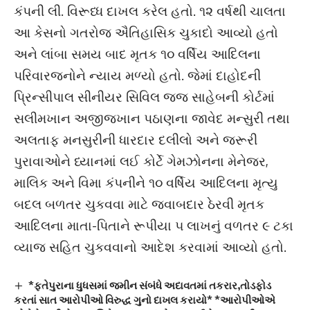
કંપની લી. વિરૂધ્ધ દાખલ કરેલ હતો. ૧૨ વર્ષથી ચાલતા
આ કેસનો ગતરોજ ઐતિહાસિક ચુકાદો આવ્યો હતો
અને લાંબા સમય બાદ મૃતક ૧૦ વર્ષિય આદિલના
પરિવારજનોને ન્યાય મળ્યો હતો. જેમાં દાહોદની
પ્રિન્સીપાલ સીનીયર સિવિલ જજ સાહેબની કોર્ટમાં
સલીમખાન અજીજખાન પઠાણના જાવેદ મન્સુરી તથા
અલતાફ મનસુરીની ધારદાર દલીલો અને જરૂરી
પુરાવાઓને ધ્યાનમાં લઈ કોર્ટે ગેમઝોનના મેનેજર,
માલિક અને વિમા કંપનીને ૧૦ વર્ષિય આદિલના મૃત્યુ
બદલ બળતર ચુકવવા માટે જવાબદાર ઠેરવી મૃતક
આદિલના માતા-પિતાને રૂપીયા ૫ લાખનું વળતર ૯ ટકા
વ્યાજ સહિત ચુકવવાનો આદેશ કરવામાં આવ્યો હતો.
*ફતેપુરાના ધુધસમાં જમીન સંબંધે અદાવતમાં તકરાર,તોડફોડ
કરતાં સાત આરોપીઓ વિરુદ્ધ ગુનો દાખલ કરાયો* *આરોપીઓએ