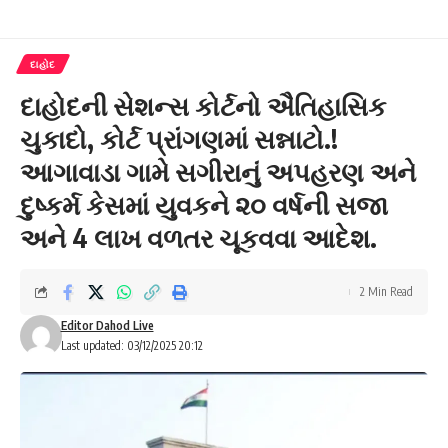
દાહોદ
દાહોદની સેશન્સ કોર્ટનો ઐતિહાસિક
ચુકાદો, કોર્ટ પ્રાંગણમાં સન્નાટો.!
આગાવાડા ગામે સગીરાનું અપહરણ અને
દુષ્કર્મ કેસમાં યુવકને ૨૦ વર્ષની સજા
અને 4 લાખ વળતર ચૂકવવા આદેશ.
2 Min Read
Editor Dahod Live
Last updated: 03/12/2025 20:12