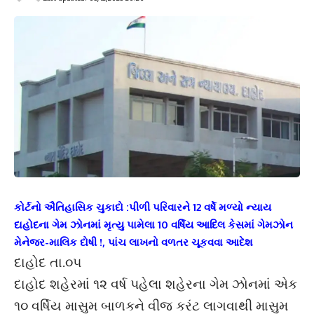
કોર્ટનો ઐતિહાસિક ચુકાદો :પીળી પરિવારને 12 વર્ષે મળ્યો ન્યાય
દાહોદના ગેમ ઝોનમાં મૃત્યુ પામેલા 10 વર્ષિય આદિલ કેસમાં ગેમઝોન
મેનેજર-માલિક દોષી !, પાંચ લાખનો વળતર ચૂકવવા આદેશ
દાહોદ તા.૦૫
દાહોદ શહેરમાં ૧૨ વર્ષ પહેલા શહેરના ગેમ ઝોનમાં એક
૧૦ વર્ષિય માસુમ બાળકને વીજ કરંટ લાગવાથી માસુમ