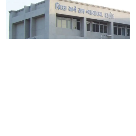
રાજેશ વસાવે :- દાહોદ
દાહોદની સેશન્સ કોર્ટનો ઐતિહાસિક ચુકાદો, કોર્ટ
પ્રાંગણમાં સન્નાટો.!
આગાવાડા ગામે સગીરાનું અપહરણ અને દુષ્કર્મ કેસમાં