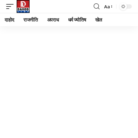
Aa
Font
Resizer
दाहोद
राजनीति
अपराध
धर्म ज्योतिष
खेल