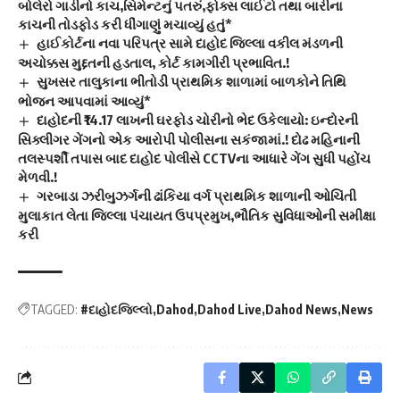
બોલેરો ગાડીનો કાચ,સિમેન્ટનું પતરું,ફોક્સ લાઈટો તથા બારીના
કાચની તોડફોડ કરી ધીંગાણું મચાવ્યું હતું*
હાઈકોર્ટના નવા પરિપત્ર સામે દાહોદ જિલ્લા વકીલ મંડળની
અચોક્કસ મુદ્દતની હડતાલ, કોર્ટ કામગીરી પ્રભાવિત.!
સુખસર તાલુકાના ભીતોડી પ્રાથમિક શાળામાં બાળકોને તિથિ
ભોજન આપવામાં આવ્યું*
દાહોદની ₹14.17 લાખની ઘરફોડ ચોરીનો ભેદ ઉકેલાયો: ઇન્દોરની
સિક્લીગર ગેંગનો એક આરોપી પોલીસના સકંજામાં.! દોઢ મહિનાની
તલસ્પર્શી તપાસ બાદ દાહોદ પોલીસે CCTVના આધારે ગેંગ સુધી પહોંચ
મેળવી.!
ગરબાડા ઝરીબુઝર્ગની ઢાંકિયા વર્ગ પ્રાથમિક શાળાની ઓચિંતી
મુલાકાત લેતા જિલ્લા પંચાયત ઉપપ્રમુખ,ભૌતિક સુવિધાઓની સમીક્ષા
કરી
TAGGED:
#દાહોદજિલ્લો
Dahod
Dahod Live
Dahod News
News