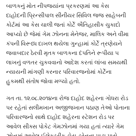
બાળકનું મોત નીપજ્યાંના પ્રકરણમાં આ કેસ
દાહોદની પ્રિન્સીપાલ સીનીયર સિવિલ જજ સાહેબની
કોર્ટમાં આ કેસ ચાલી જતાં કોર્ટે ઐતિહાસીક ચુકાદો
આપ્યો છે જેમાં ગેમ ઝોનના મેનેજર, માલિક અને વીમા
કંપની વિરૂધ્ધ દાખલ થયેલા ગુન્હામાં કોર્ટે ત્રણેયને
જવાબદાર ઠેરવી મૃતક બાળકના દંપતિને રૂપીયા ૫
લાખનું વળતર ચુકવવાનો આદેશ કરતાં લાંબા સમયથી
ન્યાયની માંગણી કરનાર પરિવારજનોમાં કોર્ટેના
હુકમથી સંતોષ જોવા મળ્યો હતો.
ગત તા. ૧૨.૦૮.૨૦૧૪ના રોજ દાહોદ શહેરના ગોધરા રોડ
પર રહેતાં સલીમખાન અજીજખાન પઠાણ તેઓ પોતાના
પરિવારજનો સાથે દાહોદ શહેરના સ્ટેશન રોડ પર
આવેલ સીક્સ પોકેટ ગેમઝોનમાં ગયા હતાં ત્યારે ગેમ
ઝોનમાં આવેલ ઈલેક્ટ્રીક ટોય ટ્રેનના પાટા પાસે