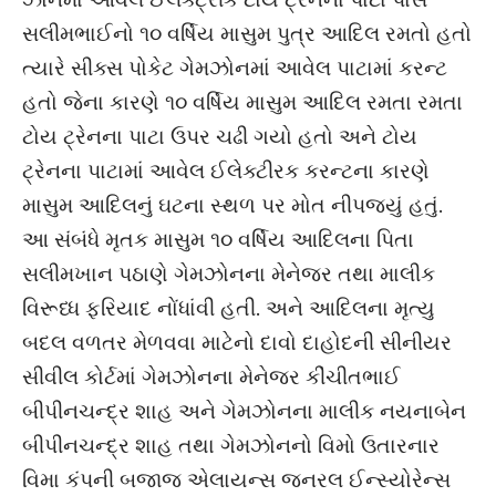
સલીમભાઈનો ૧૦ વર્ષિય માસુમ પુત્ર આદિલ રમતો હતો
ત્યારે સીક્સ પોકેટ ગેમઝોનમાં આવેલ પાટામાં કરન્ટ
હતો જેના કારણે ૧૦ વર્ષિય માસુમ આદિલ રમતા રમતા
ટોય ટ્રેનના પાટા ઉપર ચઢી ગયો હતો અને ટોય
ટ્રેનના પાટામાં આવેલ ઈલેક્ટીરક કરન્ટના કારણે
માસુમ આદિલનું ઘટના સ્થળ પર મોત નીપજ્યું હતું.
આ સંબંધે મૃતક માસુમ ૧૦ વર્ષિય આદિલના પિતા
સલીમખાન પઠાણે ગેમઝોનના મેનેજર તથા માલીક
વિરૂધ્ધ ફરિયાદ નોંધાંવી હતી. અને આદિલના મૃત્યુ
બદલ વળતર મેળવવા માટેનો દાવો દાહોદની સીનીયર
સીવીલ કોર્ટમાં ગેમઝોનના મેનેજર કીંચીતભાઈ
બીપીનચન્દ્ર શાહ અને ગેમઝોનના માલીક નયનાબેન
બીપીનચન્દ્ર શાહ તથા ગેમઝોનનો વિમો ઉતારનાર
વિમા કંપની બજાજ એલાયન્સ જનરલ ઈન્સ્યોરેન્સ