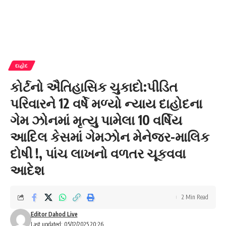
દાહોદ
કોર્ટનો ઐતિહાસિક ચુકાદો:પીડિત
પરિવારને 12 વર્ષે મળ્યો ન્યાય દાહોદના
ગેમ ઝોનમાં મૃત્યુ પામેલા 10 વર્ષિય
આદિલ કેસમાં ગેમઝોન મેનેજર-માલિક
દોષી !, પાંચ લાખનો વળતર ચૂકવવા
આદેશ
2 Min Read
Editor Dahod Live
Last updated: 05/12/2025 20:26