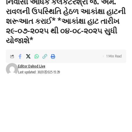
નિવાસી અધિક કલેકટરશ્રી જે. એમ.
રાવલની ઉપસ્થિતિ હેઠળ આકાંક્ષા હાટની
શરૂઆત કરાઈ* *આકાંક્ષા હાટ તારીખ
૨૯-૦૭-૨૦૨૫ થી ૦૪-૦૮-૨૦૨૫ સુધી
યોજાશે*
1 Min Read
Editor Dahod Live
Last updated: 30/07/2025 15:39