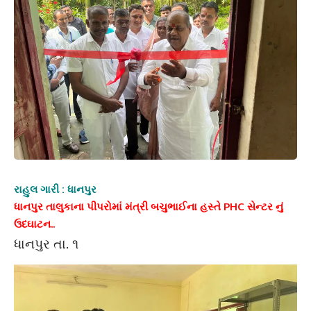
રાહુલ ગારી : ધાનપુર
ધાનપુર તાલુકાના પીપરોમાં મંત્રી બચુભાઈના હસ્તે PHC સેન્ટર નું
ઉદઘાટન..
ધાનપુર તા. ૧