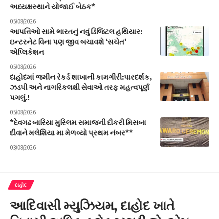
અધ્યક્ષસ્થાને યોજાઈ બેઠક*
05/08/2026
આપત્તિઓ સામે ભારતનું નવું ડિજિટલ હથિયાર:
ઇન્ટરનેટ વિના પણ જીવ બચાવશે ‘સચેત’
એપ્લિકેશન
05/08/2026
દાહોદમાં જમીન રેકર્ડ શાખાની કામગીરી:પારદર્શક,
ઝડપી અને નાગરિકલક્ષી સેવાઓ તરફ મહત્વપૂર્ણ
પગલું.!
05/08/2026
*દેવગઢ બારિયા મુસ્લિમ સમાજની દીકરી મિસબા
દીવાને મલેશિયા મા મેળવ્યો પ્રથમ નંબર**
03/08/2026
દાહોદ
આદિવાસી મ્યુઝિયમ, દાહોદ ખાતે