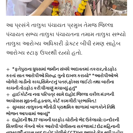
આ પ્રસંગે તાલુકા પંચાયત પ્રમુખ તેમજ જિલ્લા
પંચાયત સભ્ય તાલુકા પંચાયતના તમામ તાલુકા સભ્યો
તાલુકા આરોગ્ય અધિકારી ડોક્ટર બીપી રમણ સાહેબ
આરોગ્ય સ્ટાફ ઉપરથી રહ્યો હતો.
*ફતેપુરાના ધુધસમાં જમીન સંબંધે અદાવતમાં તકરાર,તોડફોડ
કરતાં સાત આરોપીઓ વિરુદ્ધ ગુનો દાખલ કરાયો* *આરોપીઓએ
બોલેરો ગાડીનો કાચ,સિમેન્ટનું પતરું,ફોક્સ લાઈટો તથા બારીના
કાચની તોડફોડ કરી ધીંગાણું મચાવ્યું હતું*
હાઈકોર્ટના નવા પરિપત્ર સામે દાહોદ જિલ્લા વકીલ મંડળની
અચોક્કસ મુદ્દતની હડતાલ, કોર્ટ કામગીરી પ્રભાવિત.!
સુખસર તાલુકાના ભીતોડી પ્રાથમિક શાળામાં બાળકોને તિથિ
ભોજન આપવામાં આવ્યું*
દાહોદની ₹14.17 લાખની ઘરફોડ ચોરીનો ભેદ ઉકેલાયો: ઇન્દોરની
સિક્લીગર ગેંગનો એક આરોપી પોલીસના સકંજામાં.! દોઢ મહિનાની
તલસ્પર્શી તપાસ બાદ દાહોદ પોલીસે CCTVના આધારે ગેંગ સુધી પહોંચ