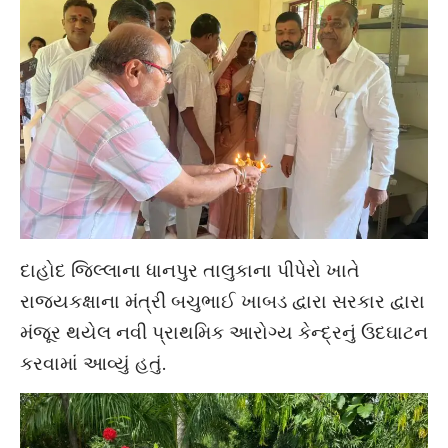
દાહોદ જિલ્લાના ધાનપુર તાલુકાના પીપેરો ખાતે
રાજ્યકક્ષાના મંત્રી બચુભાઈ ખાબડ દ્વારા સરકાર દ્વારા
મંજૂર થયેલ નવી પ્રાથમિક આરોગ્ય કેન્દ્રનું ઉદઘાટન
કરવામાં આવ્યું હતું.