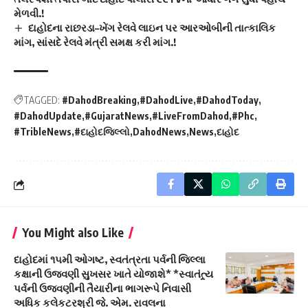
મેળવી.!
દાહોદના રાછરડા–ખેંગ રેલવે લાઇન પર આરઓબીની તાત્કાલિક
માંગ, સાંસદે રેલવે મંત્રી સમક્ષ કરી માંગ.!
TAGGED:
#DahodBreaking
#DahodLive
#DahodToday
#DahodUpdate
#GujaratNews
#LiveFromDahod
#Phc
#TribleNews
#દાહોદજિલ્લો
DahodNews
News
દાહોદ
You Might also Like
દાહોદમાં ૧૫મી ઓગષ્ટ, સ્વતંત્રતા પર્વની જિલ્લા
કક્ષાની ઉજવણી સુખસર ખાતે યોજાશે* *સ્વાતંત્ર્ય
પર્વની ઉજવણીની તૈયારીના ભાગરૂપે નિવાસી
અધિક કલેકટરશ્રી જે. એમ. રાવલના