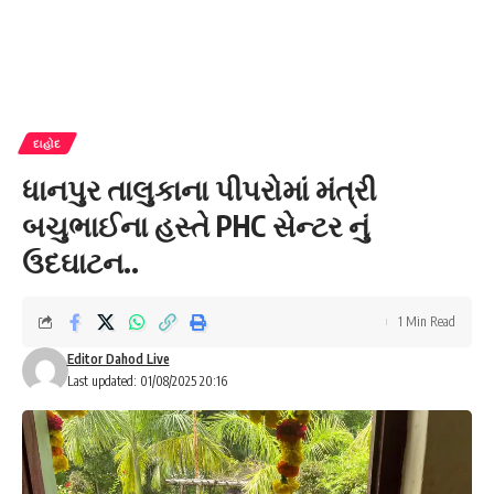
દાહોદ
ધાનપુર તાલુકાના પીપરોમાં મંત્રી
બચુભાઈના હસ્તે PHC સેન્ટર નું
ઉદઘાટન..
1 Min Read
Editor Dahod Live
Last updated: 01/08/2025 20:16