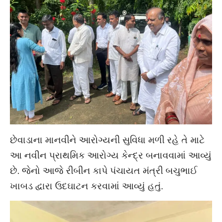
છેવાડાના માનવીને આરોગ્યની સુવિધા મળી રહે તે માટે
આ નવીન પ્રાથમિક આરોગ્ય કેન્દ્ર બનાવવામાં આવ્યું
છે. જેનો આજે રીબીન કાપે પંચાયત મંત્રી બચુભાઈ
ખાબડ દ્વારા ઉદઘાટન કરવામાં આવ્યું હતું.