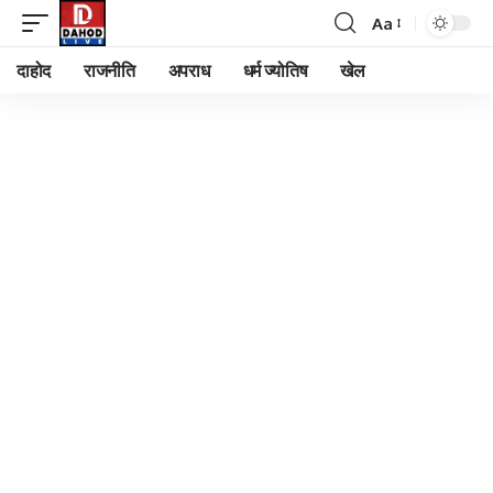
Aa
Font
Resizer
दाहोद
राजनीति
अपराध
धर्म ज्योतिष
खेल