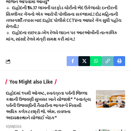
ભોજન આપવામાં આવ્યું*
દાહોદની ₹14.17 લાખની ઘરફોડ ચોરીનો ભેદ ઉકેલાયો: ઇન્દોરની
સિક્લીગર ગેંગનો એક આરોપી પોલીસના સકંજામાં.! દોઢ મહિનાની
તલસ્પર્શી તપાસ બાદ દાહોદ પોલીસે CCTVના આધારે ગેંગ સુધી પહોંચ
મેળવી.!
દાહોદના રાછરડા–ખેંગ રેલવે લાઇન પર આરઓબીની તાત્કાલિક
માંગ, સાંસદે રેલવે મંત્રી સમક્ષ કરી માંગ.!
You Might also Like
દાહોદમાં ૧૫મી ઓગષ્ટ, સ્વતંત્રતા પર્વની જિલ્લા
કક્ષાની ઉજવણી સુખસર ખાતે યોજાશે* *સ્વાતંત્ર્ય
પર્વની ઉજવણીની તૈયારીના ભાગરૂપે નિવાસી
અધિક કલેકટરશ્રી જે. એમ. રાવલના
અધ્યક્ષસ્થાને યોજાઈ બેઠક*
05/08/2026