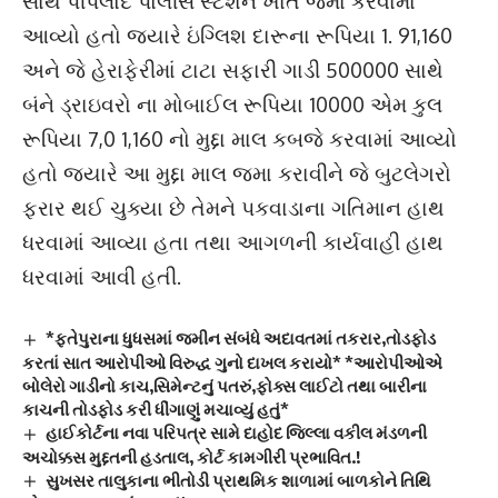
સાથે પીપલોદ પોલીસ સ્ટેશન ખાતે જમા કરવામાં
આવ્યો હતો જ્યારે ઇંગ્લિશ દારૂના રૂપિયા 1. 91,160
અને જે હેરાફેરીમાં ટાટા સફારી ગાડી 500000 સાથે
બંને ડ્રાઇવરો ના મોબાઈલ રૂપિયા 10000 એમ કુલ
રૂપિયા 7,0 1,160 નો મુદ્દા માલ કબજે કરવામાં આવ્યો
હતો જ્યારે આ મુદ્દા માલ જમા કરાવીને જે બુટલેગરો
ફરાર થઈ ચુક્યા છે તેમને પકવાડાના ગતિમાન હાથ
ધરવામાં આવ્યા હતા તથા આગળની કાર્યવાહી હાથ
ધરવામાં આવી હતી.
*ફતેપુરાના ધુધસમાં જમીન સંબંધે અદાવતમાં તકરાર,તોડફોડ
કરતાં સાત આરોપીઓ વિરુદ્ધ ગુનો દાખલ કરાયો* *આરોપીઓએ
બોલેરો ગાડીનો કાચ,સિમેન્ટનું પતરું,ફોક્સ લાઈટો તથા બારીના
કાચની તોડફોડ કરી ધીંગાણું મચાવ્યું હતું*
હાઈકોર્ટના નવા પરિપત્ર સામે દાહોદ જિલ્લા વકીલ મંડળની
અચોક્કસ મુદ્દતની હડતાલ, કોર્ટ કામગીરી પ્રભાવિત.!
સુખસર તાલુકાના ભીતોડી પ્રાથમિક શાળામાં બાળકોને તિથિ