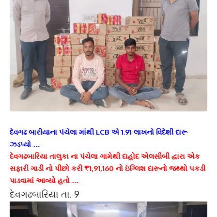
દેવગઢ બારીયાના પંચેલા માંથી LCB એ 1.91 લાખનો વિદેશી દારૂ
ઝડપ્યો …
દેવગઢબારિયા તાલુકા ના પંચેલા ગામેથી દાહોદ એલસીબી દ્વારા એક
સફારી ગાડી નો પીછો કરી ₹1,91,160 નો ઇંગ્લિશ દારૂનો જથ્થો પકડી
પાડવામાં આવ્યો હતો …
દેવગઢબારિયા તા. 9