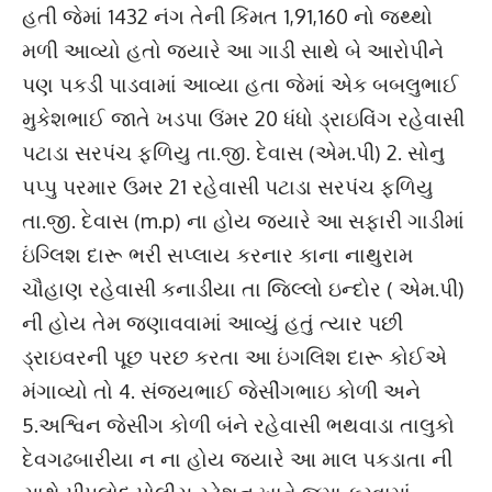
હતી જેમાં 1432 નંગ તેની કિંમત 1,91,160 નો જથ્થો
મળી આવ્યો હતો જ્યારે આ ગાડી સાથે બે આરોપીને
પણ પકડી પાડવામાં આવ્યા હતા જેમાં એક બબલુભાઈ
મુકેશભાઈ જાતે ખડપા ઉંમર 20 ધંધો ડ્રાઇવિંગ રહેવાસી
પટાડા સરપંચ ફળિયુ તા.જી. દેવાસ (એમ.પી) 2. સોનુ
પપ્પુ પરમાર ઉમર 21 રહેવાસી પટાડા સરપંચ ફળિયુ
તા.જી. દેવાસ (m.p) ના હોય જ્યારે આ સફારી ગાડીમાં
ઇંગ્લિશ દારૂ ભરી સપ્લાય કરનાર કાના નાથુરામ
ચૌહાણ રહેવાસી કનાડીયા તા જિલ્લો ઇન્દોર ( એમ.પી)
ની હોય તેમ જણાવવામાં આવ્યું હતું ત્યાર પછી
ડ્રાઇવરની પૂછ પરછ કરતા આ ઇંગલિશ દારૂ કોઈએ
મંગાવ્યો તો 4. સંજયભાઈ જેસીંગભાઇ કોળી અને
5.અશ્વિન જેસીંગ કોળી બંને રહેવાસી ભથવાડા તાલુકો
દેવગઢબારીયા ન ના હોય જ્યારે આ માલ પકડાતા ની