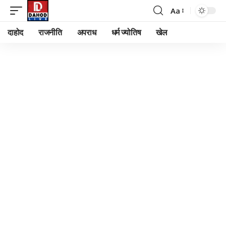
Aa
Font
Resizer
दाहोद
राजनीति
अपराध
धर्म ज्योतिष
खेल