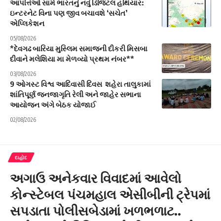
આપત્તિઓ સામે ભારતનું નવું ડિજિટલ હથિયાર:
ઇન્ટરનેટ વિના પણ જીવ બચાવશે ‘સચેત’
એપ્લિકેશન
05/08/2026
*દેવગઢ બારિયા મુસ્લિમ સમાજની દીકરી મિસબા
દીવાને મલેશિયા મા મેળવ્યો પ્રથમ નંબર**
03/08/2026
9 ઓગસ્ટ વિશ્વ આદિવાસી દિવસ શહેરા તાલુકામાં
શાંતિપૂર્ણ જનજાગૃતિ રેલી અને જાહેર સભાના
આયોજન અંગે બેઠક યોજાઈ
02/08/2026
દાહોદ
અગાઉ અનેકવાર વિવાદમાં આવેલો
કોન્સ્ટેબલ પંચમહાલ એસીબીની ટ્રેપમાં
સપડાતા પોલીસબેડામાં ખળભળાટ..