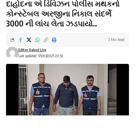
દાહોદના એ ડિવિઝન પોલીસ મથકનો
કોન્સ્ટેબલ અરજીના નિકાલ સંદર્ભે
3000 ની લાંચ લેતા ઝડપાયો..
2 Min Read
Editor Dahod Live
Last updated: 09/03/2025 20:50
રાજેશ વસાવે :- દાહોદ