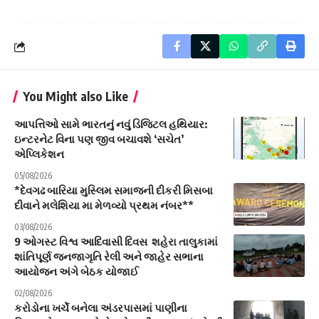
You Might also Like
આપત્તિઓ સામે ભારતનું નવું ડિજિટલ હથિયાર:
ઇન્ટરનેટ વિના પણ જીવ બચાવશે ‘સચેત’
એપ્લિકેશન
05/08/2026
*દેવગઢ બારિયા મુસ્લિમ સમાજની દીકરી મિસબા
દીવાને મલેશિયા મા મેળવ્યો પ્રથમ નંબર**
03/08/2026
9 ઓગસ્ટ વિશ્વ આદિવાસી દિવસ શહેરા તાલુકામાં
શાંતિપૂર્ણ જનજાગૃતિ રેલી અને જાહેર સભાના
આયોજન અંગે બેઠક યોજાઈ
02/08/2026
કરોડોના ખર્ચે બનેલા અંડરપાસમાં પાણીના