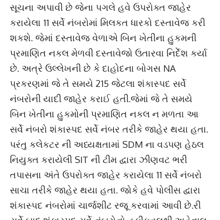
સૂચના અપાવી છે જેના પગલે હવે ઉપરોક્ત જાહેર
કરાયેલા 11 સર્વે નંબરોમાં મિલકત ધારકો દસ્તાવેજ કરી
શકશે. જેમાં દસ્તાવેજ વેળાએ બિન ખેતીના હુકમની
પ્રમાણિત નકલ મેળવી દસ્તાવેજો ઉતારવા નિર્દેશ કર્યા
છે. અત્રે ઉલ્લેખની છે કે દાહોદના બોગસ NA
પ્રકરણમાં જે તે સમયે 215 જેટલા શંકાસ્પદ સર્વે
નંબરોની યાદી જાહેર કરાઈ હતી.જેમાં જે તે સમયે
બિન ખેતીના હુકમોની પ્રમાણિત નકલ ન મળતા આ
સર્વે નંબરો શંકાસ્પદ સર્વે નંબર તરીકે જાહેર થયા હતા.
પરંતુ કલેકટર ની અધ્યક્ષતામાં SDM ના વડપણ હેઠલ
નિયુક્ત કરાયેલી SIT ની ટીમ દ્વારા ઝીણવટ ભરી
તપાસના અંતે ઉપરોક્ત જાહેર કરાયેલા 11 સર્વે નંબરો
સાચા તરીકે જાહેર થયા હતા. જોકે હવે પોલીસ દ્વારા
શંકાસ્પદ નંબરોમાં ચાર્જશીટ રજૂ કરવામાં આવી છે.રી