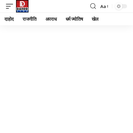
Aa
Font
Resizer
दाहोद
राजनीति
अपराध
धर्म ज्योतिष
खेल