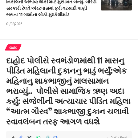
નિકાલનો અભાવ: લોકો માટે મુસીબત બન્યું. બોરડી
સરકારી રેલવે અંડરપાસમાં ફરી વરસાદી પાણી
ભરાતા 11 ગામોના લોકો મુશ્કેલીમાં.!
01/08/2026
દાહોદ
દાહોદ પોલીસે સ્વભંડોળમાંથી 11 માસનુ
પીડિત મહિલાની દુકાનનુ ભાડું ભર્યું:એક
મહિનાનુ શાકભાજીનું માલસામાન
ભરાવ્યું.. પોલીસે સામાજિક ઋણ અદા
કર્યું: સંજેલીની અત્યાચાર પીડિત મહિલા
“આત્મ ગૌરવ” શાકભાજી દુકાન ચલાવી
સ્વાવલંબન તરફ આગળ વધશે
3 Min Read