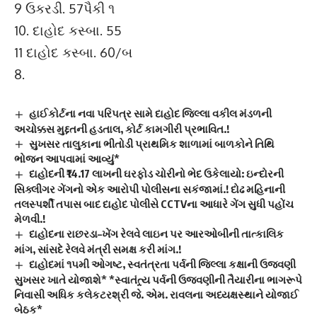
9 ઉકરડી. 57પૈકી ૧
10. દાહોદ કસ્બા. 55
11 દાહોદ કસ્બા. 60/બ
8.
હાઈકોર્ટના નવા પરિપત્ર સામે દાહોદ જિલ્લા વકીલ મંડળની
અચોક્કસ મુદ્દતની હડતાલ, કોર્ટ કામગીરી પ્રભાવિત.!
સુખસર તાલુકાના ભીતોડી પ્રાથમિક શાળામાં બાળકોને તિથિ
ભોજન આપવામાં આવ્યું*
દાહોદની ₹14.17 લાખની ઘરફોડ ચોરીનો ભેદ ઉકેલાયો: ઇન્દોરની
સિક્લીગર ગેંગનો એક આરોપી પોલીસના સકંજામાં.! દોઢ મહિનાની
તલસ્પર્શી તપાસ બાદ દાહોદ પોલીસે CCTVના આધારે ગેંગ સુધી પહોંચ
મેળવી.!
દાહોદના રાછરડા–ખેંગ રેલવે લાઇન પર આરઓબીની તાત્કાલિક
માંગ, સાંસદે રેલવે મંત્રી સમક્ષ કરી માંગ.!
દાહોદમાં ૧૫મી ઓગષ્ટ, સ્વતંત્રતા પર્વની જિલ્લા કક્ષાની ઉજવણી
સુખસર ખાતે યોજાશે* *સ્વાતંત્ર્ય પર્વની ઉજવણીની તૈયારીના ભાગરૂપે
નિવાસી અધિક કલેકટરશ્રી જે. એમ. રાવલના અધ્યક્ષસ્થાને યોજાઈ
બેઠક*