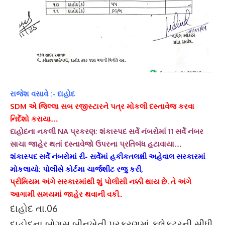
રાજેશ વસાવે :- દાહોદ
SDM એ જિલ્લા સબ રજીસ્ટારને પત્ર મોકલી દસ્તાવેજ કરવા
નિર્દેશો કરાયા…
દાહોદના નકલી NA પ્રકરણ: શંકાસ્પદ સર્વે નંબરોમાં 11 સર્વે નંબર
સાચા જાહેર થતાં દસ્તાવેજો ઉપરના પ્રતિબંધ હટાવાયા…
શંકાસ્પદ સર્વે નંબરોમાં રી- સર્વેમાં હકીકતલક્ષી અહેવાલ સરકારમાં
મોકલાયો: પોલીસે કોર્ટમા ચાર્જશીટ રજુ કરી,
પ્રીમિયમ અંગે સરકારમાંથી શું પોલીસી નક્કી થાય છે. તે અંગે
આગામી સમયમાં જાહેર થવાની વકી..
દાહોદ તા.06
દાહોદના બોગસ બીનખેતી પ્રકરણમાં કલેકટરની સીધી