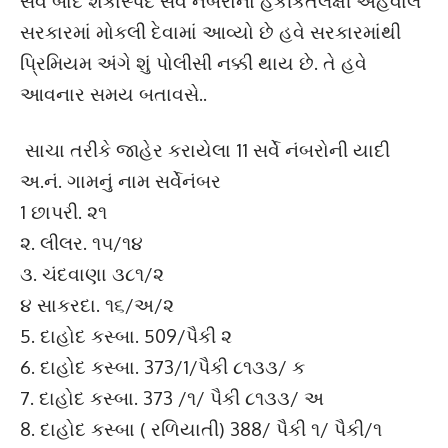
સર્વે બાદ શંકાસ્પદ સર્વે નંબરોનો હકીકતલક્ષી અહેવાલ
સરકારમાં મોકલી દેવામાં આવ્યો છે હવે સરકારમાંથી
પ્રિમિયમ અંગે શું પોલીસી નક્કી થાય છે. તે હવે
આવનાર સમય બતાવસે..
સાચા તરીકે જાહેર કરાયેલા 11 સર્વે નંબરોની યાદી
અ.નં. ગામનું નામ સર્વેનંબર
1 છાપરી. ૨૧
૨. લીલર. ૧૫/૧૪
૩. ચંદવાણા ૩૮૧/૨
૪ સાકરદા. ૧૬/અ/૨
5. દાહોદ કસ્બા. 509/પૈકી ૨
6. દાહોદ કસ્બા. 373/1/પૈકી ૮૧૩૩/ ક
7. દાહોદ કસ્બા. 373 /૧/ પૈકી ૮૧૩૩/ અ
8. દાહોદ કસ્બા ( રળિયાતી) 388/ પૈકી ૧/ પૈકી/૧