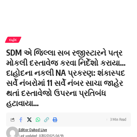
દાહોદ
SDM એ જિલ્લા સબ રજીસ્ટારને પત્ર
મોકલી દસ્તાવેજ કરવા નિર્દેશો કરાયા…
દાહોદના નકલી NA પ્રકરણ: શંકાસ્પદ
સર્વે નંબરોમાં 11 સર્વે નંબર સાચા જાહેર
થતાં દસ્તાવેજો ઉપરના પ્રતિબંધ
હટાવાયા…
3 Min Read
Editor Dahod Live
Last updated: 07/02/2025 06:59