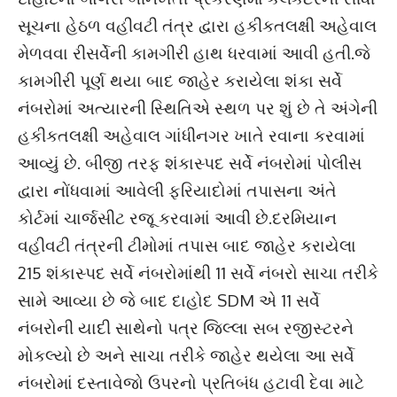
સૂચના હેઠળ વહીવટી તંત્ર દ્વારા હકીકતલક્ષી અહેવાલ
મેળવવા રીસર્વેની કામગીરી હાથ ધરવામાં આવી હતી.જે
કામગીરી પૂર્ણ થયા બાદ જાહેર કરાયેલા શંકા સર્વે
નંબરોમાં અત્યારની સ્થિતિએ સ્થળ પર શું છે તે અંગેની
હકીકતલક્ષી અહેવાલ ગાંધીનગર ખાતે રવાના કરવામાં
આવ્યું છે. બીજી તરફ શંકાસ્પદ સર્વે નંબરોમાં પોલીસ
દ્વારા નોંધવામાં આવેલી ફરિયાદોમાં તપાસના અંતે
કોર્ટમાં ચાર્જસીટ રજૂ કરવામાં આવી છે.દરમિયાન
વહીવટી તંત્રની ટીમોમાં તપાસ બાદ જાહેર કરાયેલા
215 શંકાસ્પદ સર્વે નંબરોમાંથી 11 સર્વે નંબરો સાચા તરીકે
સામે આવ્યા છે જે બાદ દાહોદ SDM એ 11 સર્વે
નંબરોની યાદી સાથેનો પત્ર જિલ્લા સબ રજીસ્ટરને
મોકલ્યો છે અને સાચા તરીકે જાહેર થયેલા આ સર્વે
નંબરોમાં દસ્તાવેજો ઉપરનો પ્રતિબંધ હટાવી દેવા માટે