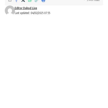
Editor Dahod Live
Last updated: 04/02/2025 07:55
રાજેશ વસાવે :- દાહોદ
દાહોદ પોલીસે સ્વભંડોળમાંથી 11 માસનુ પીડિત મહિલાની દુકાનનુ ભાડું
ભર્યું:એક મહિનાનુ શાકભાજીનું માલસામાન ભરાવ્યું..