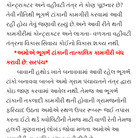
કોન્ટ્રાક્ટર અને વહીવટી તંત્ર ને કોણ પૂછનાર છે?
તેવી નીતિથી ભૂગર્ભ ટાંકાની કામગીરી કરવામાં આવી
રહી હોય તેવું જણાવી રહ્યું છે.અને આવી રીતે થતી
કામગીરીમાં કોન્ટ્રાક્ટર અને લાગતા- વળગતા વહીવટી
તંત્રના વિકાસ સિવાય કોઈનો વિકાસ શક્ય નથી.
*અમોએ ભૂગર્ભ ટાંકાની તાત્કાલિક કામગીરી બંધ
કરાવી છે: સરપંચ*
બાવાની હથોડ ખાતે બનાવવામાં આવી રહેલ ભૂગર્ભ
ટાંકો બનાવવા બાબતે અમો ગ્રામ પંચાયતને તંત્ર દ્વારા
કોઇ જાણ કરવામાં આવેલ નથી. તેમજ આ ભૂગર્ભ
ટાંકાની તકલાદી કામગીરી થતી હોવાની ગ્રામજનોની
ફરિયાદ ઉઠતા અમોએ સ્થળ ઉપર રૂબરૂ જઈ તપાસ
કરતા ઈટો થર્ડ ક્વોલિટીની તેમજ માટી વાળી રેતી તેમજ
હલકી ગુણવત્તાનું લોખંડ જોવા મળતા અમોએ આ