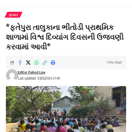
સુખસર
*ફતેપુરા તાલુકાના ભીતોડી પ્રાથમિક
શાળામાં વિશ્વ દિવ્યાંગ દિવસની ઉજવણી
કરવામાં આવી*
1 Min Read
Editor Dahod Live
Last updated: 03/12/2024 21:49