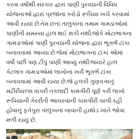
કરવા વર્ષોથી સરકાર દ્વારા પાણી પુરવઠાની વિવિધ
યોજનાઓ દ્વારા પ્રજાના કરોડો રૂપિયા ખર્ચ કરવામાં
આવી રહ્યા છે.તેમ છતાં તાલુકાના તમામ ગામડાઓમાં
પાણીની સમસ્યા હાલ થઈ શકી નથી.જોકે મોટાભાગના
ગામડાઓમાં પાણી પુરવઠાની યોજના દ્વારા ભૂગર્ભ ટાંકા
બનાવવામાં આવ્યા છે.જેમાં મોટાભાગના ટાંકા ઓમાં
વર્ષો પછી પણ ટીપું પાણી આવ્યું નથી.જ્યારે હાલ
કેટલાક ગામડાઓમાં લાખોના ખર્ચે ભૂગર્ભ ટાંકા
બનાવવામાં આવી રહ્યા છે.જે હલકી ગુણવત્તાનું
મટીરીયલ્સ વાપરી તકલાદી કામગીરી પૂર્ણ કરી લાખો
રૂપિયાની ગેરરીતી આચરવાની કામગીરી ચાલી રહી
હોવાનું ફતેપુરા તાલુકાના બાવાની હાથોડ ખાતે જોવા
મળી રહ્યું છે.