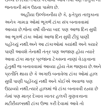
જનતાની માંગ ઉઠવા પામેલ છે.
અહીંયા ઉલ્લેખનીય છે કે, ફતેપુરા તાલુકાના
અનેક ગામડા ઓમાં ભૂગર્ભ ટાંકા સંપ બનાવવામાં
આવ્યા છે.જેના વર્ષો વીત્યા બાદ પણ આજ દિન સુધી
આ ભૂગર્ભ ટાંકા ઓમાં આજ દિન સુધી ટીપું પાણી
પહોંચ્યું નથી.અને આ ટાંકાઓમાં ક્યાંથી અને ક્યારે
પાણી આવશે તેનાથી તંત્ર પણ અજાણ હોય ત્યારે
આવા ટાંકા માત્ર પ્રજાના ટેક્સના નાણાં વેડફવાના
હેતુથી જ બનાવવામાં આવ્યા હોય તેમ જણાય છે.અને
પ્રતીતિ થાય છે કે અગાઉ બનાવેલા ટાંકા ઓમાં હાલ
સુધી પાણી પહોંચ્યું નથી અને કોઈએ અવાજ પણ
ઉઠાવ્યો નથી.ત્યારે હાલમાં જે ટાંકા બનાવવી રહ્યા છે
તેમાં પણ માત્ર દેખાવ ખાતર હલકી ગુણવત્તાના
મટીરીયલ્સથી ટાંકા ઉભા કરી દેવામાં આવે તો