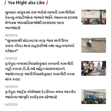
You Might also Like
સુખસર તાલુકામાં રામ ભરોસે ચાલતી કામગીરીમાં
રેવન્યુ તલાટીઓના અભાવે જાતિ-આવકના દાખલા
મેળવવા અઠવાડિયાઓથી ધરમધક્કા ખાતા
અરજદારો
28/07/2026
*સુખસરથી મોટાનટવા તરફ જતા માર્ગ ઉપર
કાદવ-કીચડ થતાં રાહદારીઓ તથા વાહનચાલકો
પરેશાન*
25/07/2026
ફતેપુરા નગરમાં નિયમોનુસાર રસ્તાની કામગીરી
નહીં કરાતાં ટી.ડી.ઓ સહિત મામલતદારને
આવેદનપત્ર આપી નિયમોનુસાર કામગીરી કરવા
માંગ કરાઇ
24/07/2026
ફતેપુરા આર્ટ્સ કોલેજમાં રેડ રિબન ક્લબ અંતર્ગત
આરોગ્ય જાગૃતિ કાર્યક્રમ યોજાયો
24/07/2026