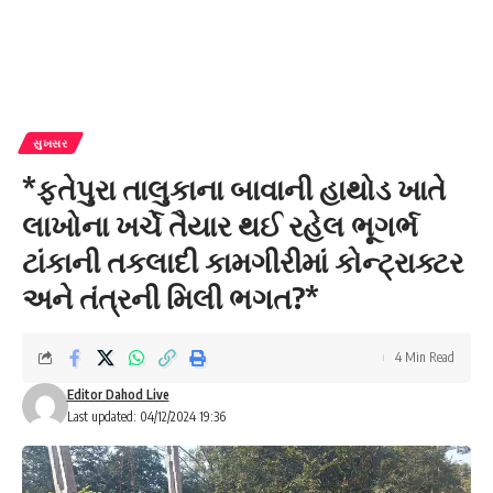
સુખસર
*ફતેપુરા તાલુકાના બાવાની હાથોડ ખાતે
લાખોના ખર્ચે તૈયાર થઈ રહેલ ભૂગર્ભ
ટાંકાની તકલાદી કામગીરીમાં કોન્ટ્રાક્ટર
અને તંત્રની મિલી ભગત?*
4 Min Read
Editor Dahod Live
Last updated: 04/12/2024 19:36