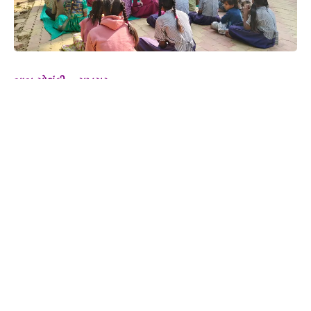
બાબુ સોલંકી :- સુખસર
*ફતેપુરા તાલુકાના ભીતોડી પ્રાથમિક શાળામાં વિશ્વ દિવ્યાંગ દિવસની
ઉજવણી કરવામાં આવી*
*વિશ્વ વિકલાંગ દિવસ ઉજવવાની ઘોષણા 14 ઓક્ટોબર 1992 થી
કરવામાં આવેલ છે*
સુખસર,તા.3