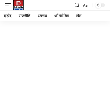
Aa
Font
Resizer
दाहोद
राजनीति
अपराध
धर्म ज्योतिष
खेल