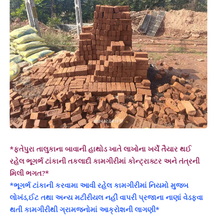
*ફતેપુરા તાલુકાના બાવાની હાથોડ ખાતે લાખોના ખર્ચે તૈયાર થઈ
રહેલ ભૂગર્ભ ટાંકાની તકલાદી કામગીરીમાં કોન્ટ્રાક્ટર અને તંત્રની
મિલી ભગત?*
*ભૂગર્ભ ટાંકાની કરવામા આવી રહેલ કામગીરીમાં નિયમો મુજબ
લોખંડ,ઈટ તથા અન્ય મટીરીયલ નહીં વાપરી પ્રજાના નાણાં વેડફવા
થતી કામગીરીથી ગ્રામજનોમાં આક્રોશની લાગણી*