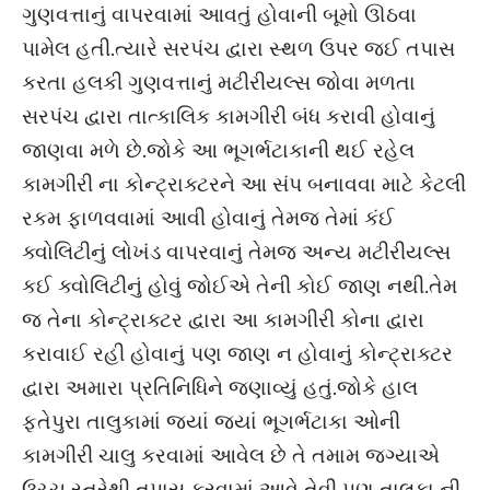
ગુણવત્તાનું વાપરવામાં આવતું હોવાની બૂમો ઊઠવા
પામેલ હતી.ત્યારે સરપંચ દ્વારા સ્થળ ઉપર જઈ તપાસ
કરતા હલકી ગુણવત્તાનું મટીરીયલ્સ જોવા મળતા
સરપંચ દ્વારા તાત્કાલિક કામગીરી બંધ કરાવી હોવાનું
જાણવા મળે છે.જોકે આ ભૂગર્ભટાકાની થઈ રહેલ
કામગીરી ના કોન્ટ્રાક્ટરને આ સંપ બનાવવા માટે કેટલી
રકમ ફાળવવામાં આવી હોવાનું તેમજ તેમાં કંઈ
ક્વોલિટીનું લોખંડ વાપરવાનું તેમજ અન્ય મટીરીયલ્સ
કઈ ક્વોલિટીનું હોવું જોઈએ તેની કોઈ જાણ નથી.તેમ
જ તેના કોન્ટ્રાક્ટર દ્વારા આ કામગીરી કોના દ્વારા
કરાવાઈ રહી હોવાનું પણ જાણ ન હોવાનું કોન્ટ્રાક્ટર
દ્વારા અમારા પ્રતિનિધિને જણાવ્યું હતું.જોકે હાલ
ફતેપુરા તાલુકામાં જ્યાં જ્યાં ભૂગર્ભટાકા ઓની
કામગીરી ચાલુ કરવામાં આવેલ છે તે તમામ જગ્યાએ
ઉચ્ચ સ્તરેથી તપાસ કરવામાં આવે તેવી પણ તાલુકા ની