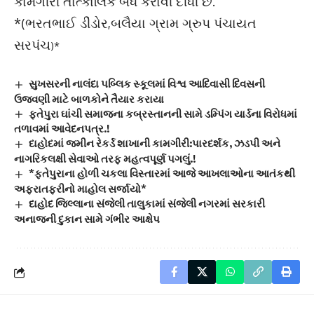
કામગીરી તાત્કાલિક બંધ કરાવી દીધી છે.
*(ભરતભાઈ ડીંડોર,બલૈયા ગ્રામ ગ્રુપ પંચાયત
સરપંચ
)*
સુખસરની નાલંદા પબ્લિક સ્કૂલમાં વિશ્વ આદિવાસી દિવસની
ઉજવણી માટે બાળકોને તૈયાર કરાયા
ફતેપુરા ઘાંચી સમાજના કબ્રસ્તાનની સામે ડમ્પિંગ યાર્ડના વિરોધમાં
તળાવમાં આવેદનપત્ર.!
દાહોદમાં જમીન રેકર્ડ શાખાની કામગીરી:પારદર્શક, ઝડપી અને
નાગરિકલક્ષી સેવાઓ તરફ મહત્વપૂર્ણ પગલું.!
*ફતેપુરાના હોળી ચકલા વિસ્તારમાં આજે આખલાઓના આતંકથી
અફરાતફરીનો માહોલ સર્જાયો*
દાહોદ જિલ્લાના સંજેલી તાલુકામાં સંજેલી નગરમાં સરકારી
અનાજની દુકાન સામે ગંભીર આક્ષેપ