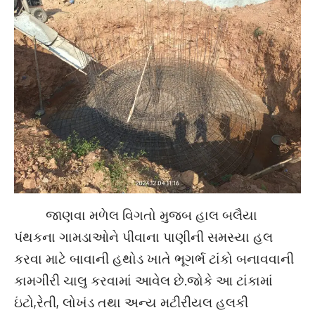
જાણવા મળેલ વિગતો મુજબ હાલ બલૈયા
પંથકના ગામડાઓને પીવાના પાણીની સમસ્યા હલ
કરવા માટે બાવાની હથોડ ખાતે ભૂગર્ભ ટાંકો બનાવવાની
કામગીરી ચાલુ કરવામાં આવેલ છે.જોકે આ ટાંકામાં
ઇંટો,રેતી, લોખંડ તથા અન્ય મટીરીયલ હલકી