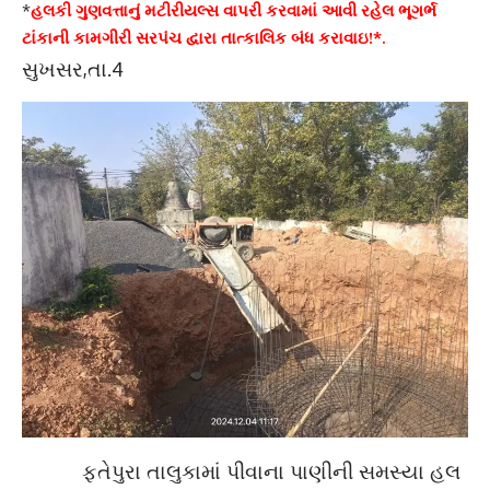
*
હલકી ગુણવત્તાનું મટીરીયલ્સ વાપરી કરવામાં આવી રહેલ ભૂગર્ભ
ટાંકાની કામગીરી સરપંચ દ્વારા તાત્કાલિક બંધ કરાવાઇ!*.
સુખસર,તા.4
ફતેપુરા તાલુકામાં પીવાના પાણીની સમસ્યા હલ