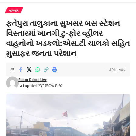
સુખસર
ફતેપુરા તાલુકાના સુખસર બસ સ્ટેશન
વિસ્તારમાં ખાનગી ટુ-ફોર વ્હીલર
વાહનોનો ખડકલો:એસ.ટી ચાલકો સહિત
મુસાફર જનતા પરેશાન
3 Min Read
Editor Dahod Live
Last updated: 23/07/2024 19:30