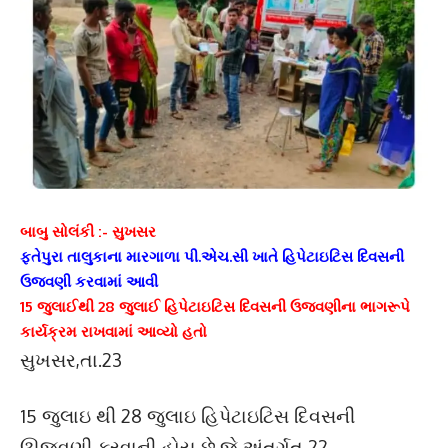
બાબુ સોલંકી :- સુખસર
ફતેપુરા તાલુકાના મારગાળા પી.એચ.સી ખાતે હિપેટાઇટિસ દિવસની
ઉજવણી કરવામાં આવી
15 જુલાઈથી 28 જુલાઈ હિપેટાઇટિસ દિવસની ઉજવણીના ભાગરૂપે
કાર્યક્રમ રાખવામાં આવ્યો હતો
સુખસર,તા.23
15 જુલાઇ થી 28 જુલાઇ હિપેટાઇટિસ દિવસની
ઊજવણી કરવાની હોય છે.જે અંતર્ગત 22