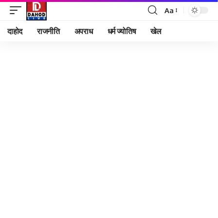
Aa
Font
Resizer
दाहोद
राजनीति
अपराध
धर्म ज्योतिष
खेल