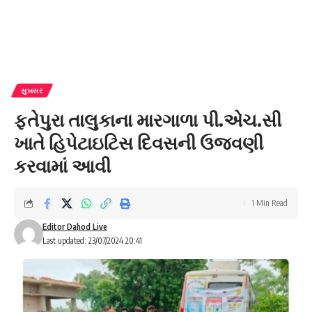
સુખસર
ફતેપુરા તાલુકાના મારગાળા પી.એચ.સી
ખાતે હિપેટાઇટિસ દિવસની ઉજવણી
કરવામાં આવી
1 Min Read
Editor Dahod Live
Last updated: 23/07/2024 20:41