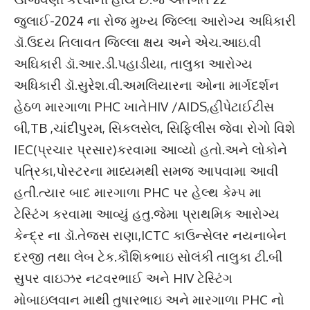
જુલાઈ-2024 ના રોજ મુખ્ય જિલ્લા આરોગ્ય અધિકારી
ડૉ.ઉદય તિલાવત જિલ્લા ક્ષય અને એચ.આઇ.વી
અઘિકારી ડૉ.આર.ડી.પહાડીયા, તાલુકા આરોગ્ય
અધિકારી ડૉ.સુરેશ.વી.અમલિયારના ઓના માર્ગદર્શન
હેઠળ મારગાળા PHC ખાતેHIV /AIDS,હીપેટાઈટીસ
બી,TB ,ચાંદીપુરમ, સિકલસેલ, સિફિલીસ જેવા રોગો વિશે
IEC(પ્રચાર પ્રસાર)કરવામા આવ્યો હતો.અને લોકોને
પત્રિકા,પોસ્ટરના માધ્યમથી સમજ આપવામા આવી
હતી.ત્યાર બાદ મારગાળા PHC પર હેલ્થ કેમ્પ મા
ટેસ્ટિંગ કરવામા આવ્યું હતુ.જેમા પ્રાથમિક આરોગ્ય
કેન્દ્ર ના ડૉ.તેજસ રાણા,ICTC કાઉન્સેલર નયનાબેન
દરજી તથા લેબ ટેક.કૌશિકભાઇ સોલંકી તાલુકા ટી.બી
સુપર વાઇઝર નટવરભાઈ અને HIV ટેસ્ટિંગ
મોબાઇલવાન માથી તુષારભાઇ અને મારગાળા PHC નો