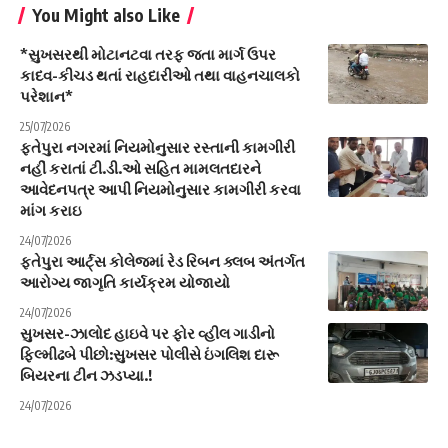
You Might also Like
*સુખસરથી મોટાનટવા તરફ જતા માર્ગ ઉપર
કાદવ-કીચડ થતાં રાહદારીઓ તથા વાહનચાલકો
પરેશાન*
25/07/2026
ફતેપુરા નગરમાં નિયમોનુસાર રસ્તાની કામગીરી
નહીં કરાતાં ટી.ડી.ઓ સહિત મામલતદારને
આવેદનપત્ર આપી નિયમોનુસાર કામગીરી કરવા
માંગ કરાઇ
24/07/2026
ફતેપુરા આર્ટ્સ કોલેજમાં રેડ રિબન ક્લબ અંતર્ગત
આરોગ્ય જાગૃતિ કાર્યક્રમ યોજાયો
24/07/2026
સુખસર-ઝાલોદ હાઇવે પર ફોર વ્હીલ ગાડીનો
ફિલ્મીઢબે પીછો:સુખસર પોલીસે ઇંગલિશ દારૂ
બિયરના ટીન ઝડપ્યા.!
24/07/2026