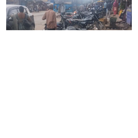
બાબુ સોલંકી :- સુખસર