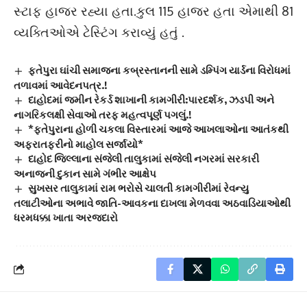
સ્ટાફ હાજર રહ્યા હતા.કુલ 115 હાજર હતા એમાથી 81
વ્યક્તિઓએ ટેસ્ટિંગ કરાવ્યું હતું .
ફતેપુરા ઘાંચી સમાજના કબ્રસ્તાનની સામે ડમ્પિંગ યાર્ડના વિરોધમાં
તળાવમાં આવેદનપત્ર.!
દાહોદમાં જમીન રેકર્ડ શાખાની કામગીરી:પારદર્શક, ઝડપી અને
નાગરિકલક્ષી સેવાઓ તરફ મહત્વપૂર્ણ પગલું.!
*ફતેપુરાના હોળી ચકલા વિસ્તારમાં આજે આખલાઓના આતંકથી
અફરાતફરીનો માહોલ સર્જાયો*
દાહોદ જિલ્લાના સંજેલી તાલુકામાં સંજેલી નગરમાં સરકારી
અનાજની દુકાન સામે ગંભીર આક્ષેપ
સુખસર તાલુકામાં રામ ભરોસે ચાલતી કામગીરીમાં રેવન્યુ
તલાટીઓના અભાવે જાતિ-આવકના દાખલા મેળવવા અઠવાડિયાઓથી
ધરમધક્કા ખાતા અરજદારો