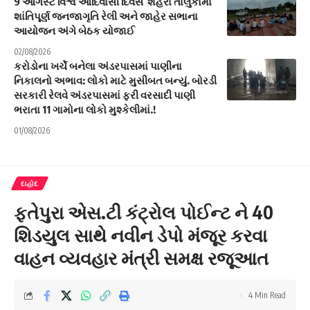
9 ઓગસ્ટ વિશ્વ આદિવાસી દિવસ શહેરા તાલુકામાં
શાંતિપૂર્ણ જનજાગૃતિ રેલી અને જાહેર સભાના
આયોજન અંગે બેઠક યોજાઈ
02/08/2026
કરોડોના ખર્ચે બનેલા અંડરપાસમાં પાણીના
નિકાલનો અભાવ: લોકો માટે મુસીબત બન્યું. બોરડી
સરકારી રેલવે અંડરપાસમાં ફરી વરસાદી પાણી
ભરાતા 11 ગામોના લોકો મુશ્કેલીમાં.!
01/08/2026
દાહોદ
ફતેપુરા એસ.ટી કંટ્રોલ પોઈન્ટ ને 40
શિડયુલ સાથે નવીન ડેપો મંજૂર કરવા
વાહન વ્યવહાર મંત્રી સમક્ષ રજૂઆત
4 Min Read