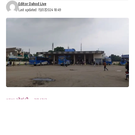
Editor Dahod Live
Last updated: 15/07/2024 18:49
બાબુ સોલંકી :- સુખસર
ફતેપુરા એસ.ટી કંટ્રોલ પોઈન્ટ ને 40 શિડયુલ સાથે નવીન ડેપો મંજૂર
કરવા વાહન વ્યવહાર મંત્રી સમક્ષ રજૂઆત
ગુજરાત સહિત રાજસ્થાનની મુસાફર જનતાની અવર-જવર માટે હાલ
ફતેપુરા કંટ્રોલ પોઇન્ટ ઉપરથી 179 જેટલા શિડ્યુલ ચાલે છે