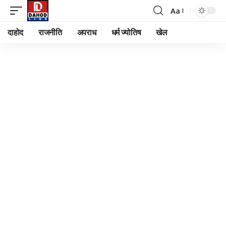
Aa
Font
Resizer
दाहोद
राजनीति
अपराध
धर्म ज्योतिष
खेल