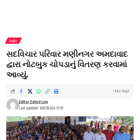
દાહોદ
સદવિચાર પરિવાર મણીનગર અમદાવાદ
દ્વારા નોટબુક ચોપડાનું વિતરણ કરવામાં
આવ્યું.
1 Min Read
Editor Dahod Live
Last updated: 16/07/2024 15:59