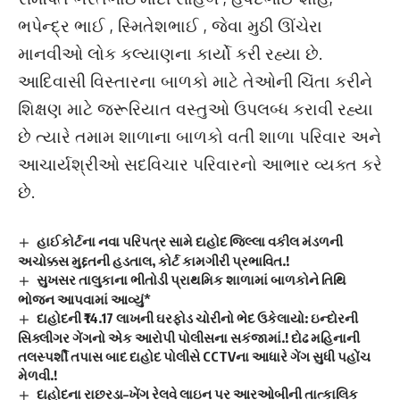
ભપેન્દ્ર ભાઈ , સ્મિતેશભાઈ , જેવા મુઠી ઊંચેરા
માનવીઓ લોક કલ્યાણના કાર્યો કરી રહ્યા છે.
આદિવાસી વિસ્તારના બાળકો માટે તેઓની ચિંતા કરીને
શિક્ષણ માટે જરૂરિયાત વસ્તુઓ ઉપલબ્ધ કરાવી રહ્યા
છે ત્યારે તમામ શાળાના બાળકો વતી શાળા પરિવાર અને
આચાર્યશ્રીઓ સદવિચાર પરિવારનો આભાર વ્યક્ત કરે
છે.
હાઈકોર્ટના નવા પરિપત્ર સામે દાહોદ જિલ્લા વકીલ મંડળની
અચોક્કસ મુદ્દતની હડતાલ, કોર્ટ કામગીરી પ્રભાવિત.!
સુખસર તાલુકાના ભીતોડી પ્રાથમિક શાળામાં બાળકોને તિથિ
ભોજન આપવામાં આવ્યું*
દાહોદની ₹14.17 લાખની ઘરફોડ ચોરીનો ભેદ ઉકેલાયો: ઇન્દોરની
સિક્લીગર ગેંગનો એક આરોપી પોલીસના સકંજામાં.! દોઢ મહિનાની
તલસ્પર્શી તપાસ બાદ દાહોદ પોલીસે CCTVના આધારે ગેંગ સુધી પહોંચ
મેળવી.!
દાહોદના રાછરડા–ખેંગ રેલવે લાઇન પર આરઓબીની તાત્કાલિક