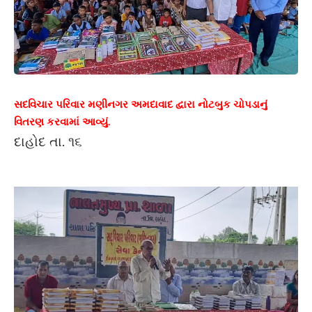
સદવિચાર પરિવાર મણીનગર અમદાવાદ દ્વારા નોટબુક ચોપડાનું
વિતરણ કરવામાં આવ્યું.
દાહોદ તા. ૧૬