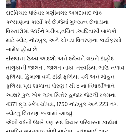
સદવિચાર પરિવાર મણીનગર અમદાવાદ લોક
કલ્યાણના કાર્યો કરે છે.જેમાં મુખ્યત્વે છેવાડાના
વિસ્તારોમાં જઈને ગરીબ ,વંચિત ,આદિવાસી બાળકો
માટે સ્લેટ, નોટબુક, અને ચોપડા વિતરણના કાર્યક્રમો
સામેલ હોય છે.
સંસ્થાના ઉચ્ચ આદર્શો અને ધ્યેયને લઈને દાહોદ
તાલુકાની જાલત , જાલત નાકા, તરવડિયા ભાઉ, તળાવ
ફળિયા, હિમાલા વર્ગ, ટાંડી ફળિયા વર્ગ અને મોહન
ફળિયા પ્રા શાળાના ધોરણ 1 થી 8 ના વિધાર્થીઓને
આશરે કુલ એક લાખ સિત્તેર હજાર જેટલી રકમના
4371 ફૂલ સ્કેપ ચોપડા, 1750 નોટબુક અને 223 નંગ
સ્લેટનુ વિતરણ કરવામાં આવ્યું.
એંશી વર્ષની ઉંમરે પણ સદ વિચાર પરિવારના કાર્યમાં
સમર્પિત ભરતભાઇ મોદી સાહેબ , હર્ષદભાઈ શાહ,