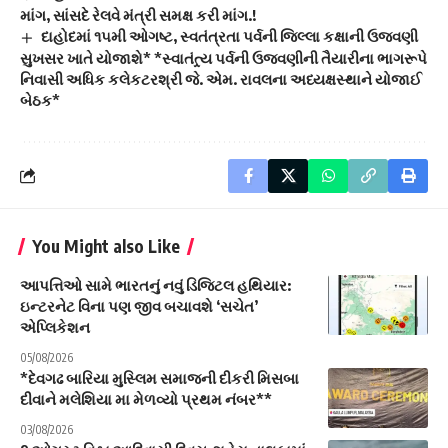
માંગ, સાંસદે રેલવે મંત્રી સમક્ષ કરી માંગ.!
દાહોદમાં ૧૫મી ઓગષ્ટ, સ્વતંત્રતા પર્વની જિલ્લા કક્ષાની ઉજવણી
સુખસર ખાતે યોજાશે* *સ્વાતંત્ર્ય પર્વની ઉજવણીની તૈયારીના ભાગરૂપે
નિવાસી અધિક કલેકટરશ્રી જે. એમ. રાવલના અધ્યક્ષસ્થાને યોજાઈ
બેઠક*
You Might also Like
આપત્તિઓ સામે ભારતનું નવું ડિજિટલ હથિયાર:
ઇન્ટરનેટ વિના પણ જીવ બચાવશે ‘સચેત’
એપ્લિકેશન
05/08/2026
*દેવગઢ બારિયા મુસ્લિમ સમાજની દીકરી મિસબા
દીવાને મલેશિયા મા મેળવ્યો પ્રથમ નંબર**
03/08/2026