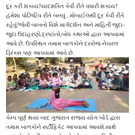
દૂર કરી શકાય?યાદશક્તિ કેવી રીતે વધારી શકાય?
હંમેશા પોઝિટિવ રીતે બનવું . મોબાઈલથી દૂર કેવી રીતે
રહેવું?જેવી બાબતો વિશે માર્ગદર્શન અને માહિતી જુદા-
જુદા ઉદાહરણો,દ્રષ્ટાંતો,બોધ કથાઓ દ્વારા આપવામાં
આવે છે. ઉપસ્થિત તમામ બાળકોને દરરોજ નેચરલ
ડ્રિંક્સ પણ આપવામાં આવે છે.
કેમ્પ પૂર્ણ થયા બાદ ગુજરાત રાજ્ય યોગ બોર્ડ દ્વારા
તમામ બાળકોને સર્ટીફિકેટ આપવામાં આવશે.સાથે