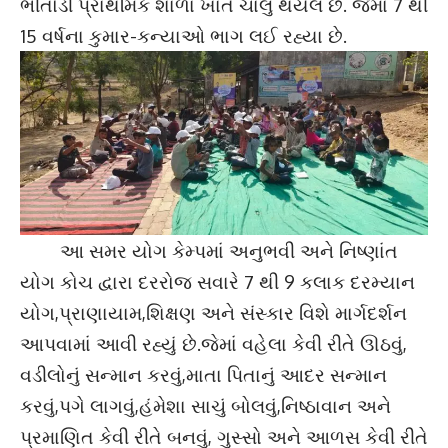
ભીતોડી પ્રાથમિક શાળા ખાતે ચાલુ થયેલ છે. જેમાં 7 થી
15 વર્ષના કુમાર-કન્યાઓ ભાગ લઈ રહ્યા છે.
આ સમર યોગ કેમ્પમાં અનુભવી અને નિષ્ણાંત
યોગ કોચ દ્વારા દરરોજ સવારે 7 થી 9 કલાક દરમ્યાન
યોગ,પ્રાણાયામ,શિક્ષણ અને સંસ્કાર વિશે માર્ગદર્શન
આપવામાં આવી રહ્યું છે.જેમાં વહેલા કેવી રીતે ઊઠવું,
વડીલોનું સન્માન કરવું,માતા પિતાનું આદર સન્માન
કરવું,પગે લાગવું,હંમેશા સાચું બોલવું,નિષ્ઠાવાન અને
પ્રમાણિત કેવી રીતે બનવું, ગુસ્સો અને આળસ કેવી રીતે