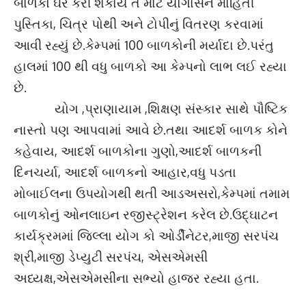
બાળકો ઘરે કરી શકાય તે માટે યોગાસન માહિતી
પુસ્તિકા, ચિત્ર પોથી અને ટોપીનું વિતરણ કરવામાં
આવી રહ્યું છે.કેમ્પમાં 100 બાળકોની મર્યાદા છે.પરંતુ
હાલમાં 100 થી વધુ બાળકો આ કેમ્પનો લાભ લઈ રહ્યા
છે.
યોગ ,પ્રાણાયામ ,શિક્ષણ સંસ્કાર સાથે પૌષ્ટિક
નાસ્તો પણ આપવામાં આવે છે.તથા આદર્શ બાળક કોને
કહેવાય, આદર્શ બાળકોના ગુણો,આદર્શ બાળકની
દિનચર્યા, આદર્શ બાળકનો આહાર,વધુ પડતા
મોબાઈલના ઉપયોગથી થતી આડઅસરો,કેમ્પમાં તમામ
બાળકોનું ઓનલાઇન રજીસ્ટ્રેશન કરેલ છે.ઉદ્ઘાટન
કાર્યક્રમમાં જિલ્લા યોગ કો ઓર્ડીનેટર,માજી સરપંચ
શ્રી,માજી ડેપ્યુટી સરપંચ, એસએમસી
અધ્યક્ષ,એસએમસીના સભ્યો હાજર રહ્યા હતા.