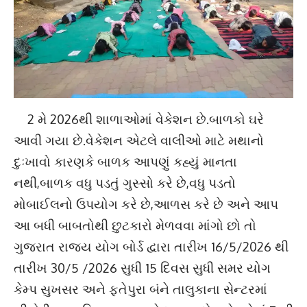
2 મે 2026થી શાળાઓમાં વેકેશન છે.બાળકો ઘરે
આવી ગયા છે.વેકેશન એટલે વાલીઓ માટે મથાનો
દુઃખાવો કારણકે બાળક આપણું કહ્યું માનતા
નથી,બાળક વધુ પડતું ગુસ્સો કરે છે,વધુ પડતો
મોબાઈલનો ઉપયોગ કરે છે,આળસ કરે છે અને આપ
આ બધી બાબતોથી છુટકારો મેળવવા માંગો છો તો
ગુજરાત રાજ્ય યોગ બોર્ડ દ્વારા તારીખ 16/5/2026 થી
તારીખ 30/5 /2026 સુધી 15 દિવસ સુધી સમર યોગ
કેમ્પ સુખસર અને ફતેપુરા બંને તાલુકાના સેન્ટરમાં