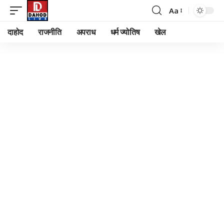
Aa
Font
Resizer
दाहोद
राजनीति
अपराध
धर्म ज्योतिष
खेल