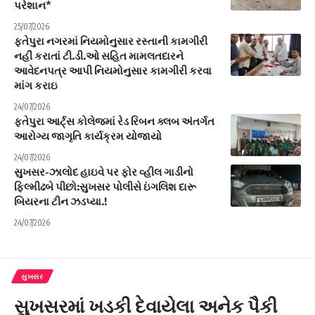
પરેશાન*
25/07/2026
ફતેપુરા નગરમાં નિયમોનુસાર રસ્તાની કામગીરી
નહીં કરાતાં ટી.ડી.ઓ સહિત મામલતદારને
આવેદનપત્ર આપી નિયમોનુસાર કામગીરી કરવા
માંગ કરાઇ
24/07/2026
ફતેપુરા આર્ટ્સ કોલેજમાં રેડ રિબન ક્લબ અંતર્ગત
આરોગ્ય જાગૃતિ કાર્યક્રમ યોજાયો
24/07/2026
સુખસર-ઝાલોદ હાઇવે પર ફોર વ્હીલ ગાડીનો
ફિલ્મીઢબે પીછો:સુખસર પોલીસે ઇંગલિશ દારૂ
બિયરના ટીન ઝડપ્યા.!
24/07/2026
સુખસર
સુખસરમાં ખડકી દેવાયેલા અનેક પૈકી