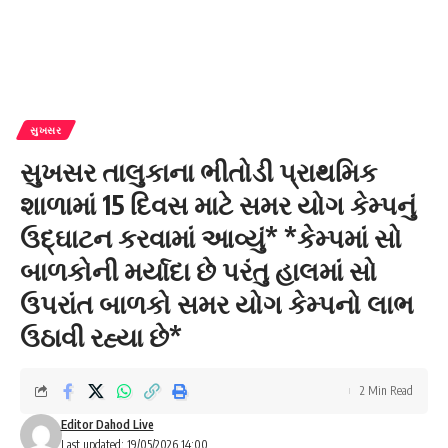
સુખસર
સુખસર તાલુકાના ભીતોડી પ્રાથમિક
શાળામાં 15 દિવસ માટે સમર યોગ કેમ્પનું
ઉદ્ઘાટન કરવામાં આવ્યું* *કેમ્પમાં સો
બાળકોની મર્યાદા છે પરંતુ હાલમાં સો
ઉપરાંત બાળકો સમર યોગ કેમ્પનો લાભ
ઉઠાવી રહ્યા છે*
2 Min Read
Editor Dahod Live
Last updated: 19/05/2026 14:00