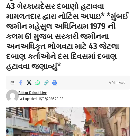
43 ગેરકાયદેસર દબાણો હટાવવા
મામલતદાર દ્વારા નોટિસ અપાઇ* *મુંબઈ
જમીન મહેસુલ અધિનિયમ 1979 ની
કલમ 61 મુજબ સરકારી જમીનના
અનઅધિકૃત ભોગવટા માટે 43 જેટલા
દબાણ કર્તાંઓને દસ દિવસમાં દબાણ
હટાવવા જણાવ્યું*
4 Min Read
Editor Dahod Live
Last updated: 16/05/2026 20:08