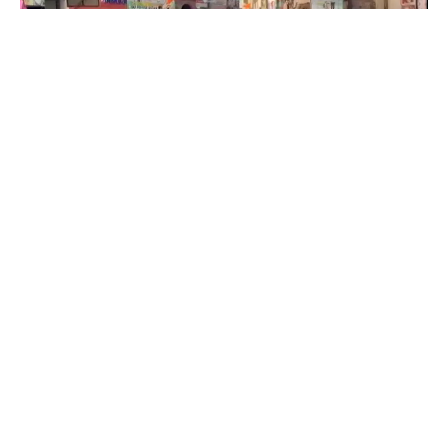
બાબુ સોલંકી :- સુખસર
*
સુખસરમાં ખડકી દેવાયેલા અનેક પૈકી 43 ગેરકાયદેસર દબાણો
હટાવવા મામલતદાર દ્વારા નોટિસ અપાઇ*
*મુંબઈ જમીન મહેસુલ અધિનિયમ 1979 ની કલમ 61 મુજબ સરકારી
જમીનના અનઅધિકૃત ભોગવટા માટે 43 જેટલા દબાણ કર્તાંઓને દસ
દિવસમાં દબાણ હટાવવા જણાવ્યું*
સુખસર,તા.16