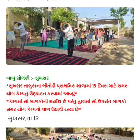
બાબુ સોલંકી :- સુખસર
*
સુખસર તાલુકાના ભીતોડી પ્રાથમિક શાળામાં 15 દિવસ માટે સમર
યોગ કેમ્પનું ઉદ્ઘાટન કરવામાં આવ્યું*
*કેમ્પમાં સો બાળકોની મર્યાદા છે પરંતુ હાલમાં સો ઉપરાંત બાળકો
સમર યોગ કેમ્પનો લાભ ઉઠાવી રહ્યા છે*
સુખસર,તા.19