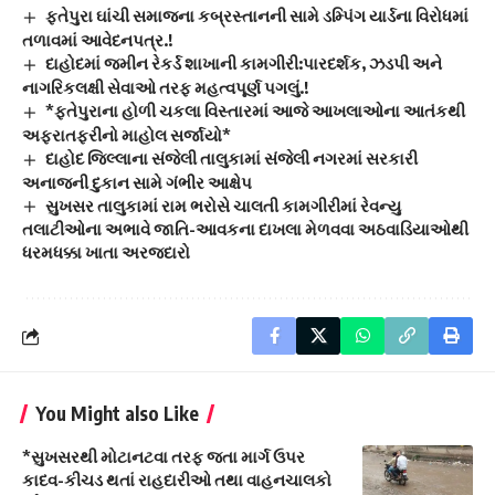
ફતેપુરા ઘાંચી સમાજના કબ્રસ્તાનની સામે ડમ્પિંગ યાર્ડના વિરોધમાં
તળાવમાં આવેદનપત્ર.!
દાહોદમાં જમીન રેકર્ડ શાખાની કામગીરી:પારદર્શક, ઝડપી અને
નાગરિકલક્ષી સેવાઓ તરફ મહત્વપૂર્ણ પગલું.!
*ફતેપુરાના હોળી ચકલા વિસ્તારમાં આજે આખલાઓના આતંકથી
અફરાતફરીનો માહોલ સર્જાયો*
દાહોદ જિલ્લાના સંજેલી તાલુકામાં સંજેલી નગરમાં સરકારી
અનાજની દુકાન સામે ગંભીર આક્ષેપ
સુખસર તાલુકામાં રામ ભરોસે ચાલતી કામગીરીમાં રેવન્યુ
તલાટીઓના અભાવે જાતિ-આવકના દાખલા મેળવવા અઠવાડિયાઓથી
ધરમધક્કા ખાતા અરજદારો
You Might also Like
*સુખસરથી મોટાનટવા તરફ જતા માર્ગ ઉપર
કાદવ-કીચડ થતાં રાહદારીઓ તથા વાહનચાલકો