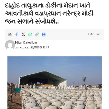
દાહોદ તાલુકાના ડોકીના મેદાન ખાતે
આવતીકાલે વડાપ્રધાન નરેન્દ્ર મોદી
જન સભાને સંબોધશે..
3 Min Read
Editor Dahod Live
Last updated: 22/11/2022 19:43