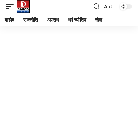
Aa
Font
Resizer
दाहोद
राजनीति
अपराध
धर्म ज्योतिष
खेल