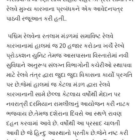
રેલવે મુખ્ય કારખાના પ્રબંધકને એક આવેદનપત્ર
પાઠવી રજૂઆત કરી હતી..
પશ્ચિમ રેલવેના રતલામ મંડળમાં સમાવિષ્ટ રેલવે
કારખાનામાં હાલમાં જ 20 હજાર કરોડના ખર્ચે રેલ્વે
પ્રોડક્શન યુનિટ તેમજ આસપાસના વિસ્તારોમાં નવી
સુવિધાને અનુરૂપ સંલગ્ન વિભાગોની કચેરીઓ સ્થાપવા
માટે રેલવે તંત્ર દ્વારા જુદા જુદા વિકાસના કાર્યો પ્રગતિ
પર છે.જેમાં હાલમાં જ કેટલા મંડળ દ્વારા રેલવે
કારખાનાની સામે છેલ્લા કેટલાય વર્ષોથી મેદાન પર
નવરાત્રી દરમિયાન રામલીલાનું આયોજન કરી નાટક
ભજવાય છે.તેમજ દશેરાના દિવસે આ સ્થળે રાવણ
દહન કરવામાં આવે છે. વર્ષોથી આ પ્રસાદ ચાલતી
આવી છે જે હિન્દુ આસ્થાનો પ્રતીક છે.જેને નષ્ટ કરી