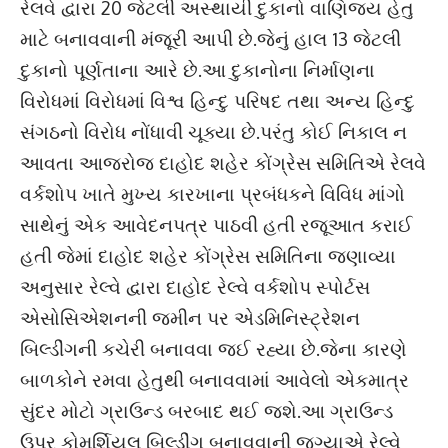
રેલવે દ્વારા 20 જેટલી અસ્થાયી દુકાનો વાણિજ્ય હેતુ
માટે બનાવવાની મંજૂરી આપી છે.જેનું હાલ 13 જેટલી
દુકાનો પૂર્ણતાના આરે છે.આ દુકાનોના નિર્માણના
વિરોધમાં વિરોધમાં વિશ્વ હિન્દુ પરિષદ તથા અન્ય હિન્દુ
સંગઠનો વિરોધ નોંધાવી ચૂક્યા છે.પરંતુ કોઈ નિકાલ ન
આવતા આજરોજ દાહોદ શહેર કોંગ્રેસ સમિતિએ રેલવે
વર્કશોપ ખાતે મુખ્ય કારખાના પ્રબંધકને વિવિધ માંગો
સાથેનું એક આવેદનપત્ર પાઠવી હતી રજૂઆત કરાઈ
હતી જેમાં દાહોદ શહેર કોંગ્રેસ સમિતિના જણાવ્યા
અનુસાર રેલ્વે દ્વારા દાહોદ રેલ્વે વર્કશોપ સ્પોર્ટસ
એસોસિએશનની જમીન પર એડમિનિસ્ટ્રેશન
બિલ્ડીંગની કચેરી બનાવવા જઈ રહ્યા છે.જેના કારણે
બાળકોને રમવા હેતુથી બનાવવામાં આવેલો એકમાત્ર
સુંદર મોટો ગ્રાઉન્ડ બરબાદ થઈ જશે.આ ગ્રાઉન્ડ
ઉપર કોમર્શિયલ બિલ્ડીંગ બનાવવાની જગ્યાએ રેલ્વે