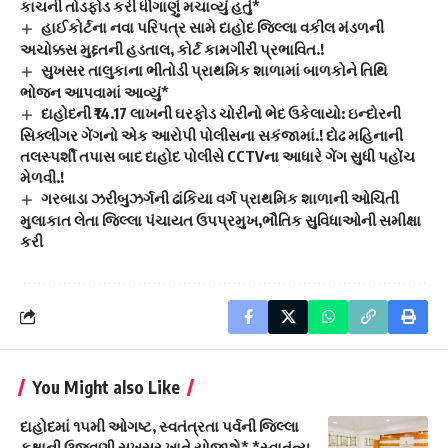
કાચની તોડફોડ કરી ધીંગાણું મચાવ્યું હતું*
હાઈકોર્ટના નવા પરિપત્ર સામે દાહોદ જિલ્લા વકીલ મંડળની
અચોક્કસ મુદ્દતની હડતાલ, કોર્ટ કામગીરી પ્રભાવિત.!
સુખસર તાલુકાના ભીતોડી પ્રાથમિક શાળામાં બાળકોને તિથિ
ભોજન આપવામાં આવ્યું*
દાહોદની ₹14.17 લાખની ઘરફોડ ચોરીનો ભેદ ઉકેલાયો: ઇન્દોરની
સિક્લીગર ગેંગનો એક આરોપી પોલીસના સકંજામાં.! દોઢ મહિનાની
તલસ્પર્શી તપાસ બાદ દાહોદ પોલીસે CCTVના આધારે ગેંગ સુધી પહોંચ
મેળવી.!
ગરબાડા ઝરીબુઝર્ગની ઢાંકિયા વર્ગ પ્રાથમિક શાળાની ઓચિંતી
મુલાકાત લેતા જિલ્લા પંચાયત ઉપપ્રમુખ,ભૌતિક સુવિધાઓની સમીક્ષા
કરી
You Might also Like
દાહોદમાં ૧૫મી ઓગષ્ટ, સ્વતંત્રતા પર્વની જિલ્લા
કક્ષાની ઉજવણી સુખસર ખાતે યોજાશે* *સ્વાતંત્ર્ય