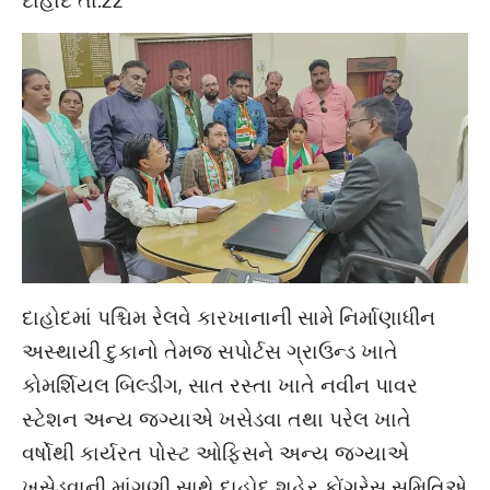
દાહોદમાં પશ્ચિમ રેલવે કારખાનાની સામે નિર્માણાધીન
અસ્થાયી દુકાનો તેમજ સપોર્ટસ ગ્રાઉન્ડ ખાતે
કોમર્શિયલ બિલ્ડીંગ, સાત રસ્તા ખાતે નવીન પાવર
સ્ટેશન અન્ય જગ્યાએ ખસેડવા તથા પરેલ ખાતે
વર્ષોથી કાર્યરત પોસ્ટ ઓફિસને અન્ય જગ્યાએ
ખસેડવાની માંગણી સાથે દાહોદ શહેર કોંગ્રેસ સમિતિએ