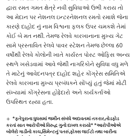
દ્વારા રમત ગમત ક્ષેત્રે નવી સુવિધાઓ ઉભી કરાય તો
આ મેદાન પર નેશનલ ઇન્ટરનેશનલ રમતો રમાશે જેના
કારણે દાહોદ નું નામ વિશ્વના ફલક ઉપર ચમકશે તેમાં
કોઈ બે મત નથી. તેમજ રેલવે કારખાનાના મુખ્ય ગેટ
સામે પ્રસ્તાવિત રેલવે પાવર સ્ટેશન તેમજ છેલ્લા 60
વર્ષોથી રેલવે કોલોની ખાતે કાર્યરત પોસ્ટ ઓફિસ અન્ય
સ્થળે ખસેડવામાં આવે જેથી નાગરિકોને સુવિધા વધુ મળે
તે માટેનું આવેદનપત્ર દાહોદ શહેર કોંગ્રેસ સમિતિએ
રેલવે કારખાના મુખ્ય પ્રબંધકને સોંપ્યું હતું જેમાં મોટી
સંખ્યામાં કોંગ્રેસના હોદ્દેદારો અને કાર્યકર્તાઓ
ઉપસ્થિત રહ્યા હતા.
*ફતેપુરાના ધુધસમાં જમીન સંબંધે અદાવતમાં તકરાર,તોડફોડ
કરતાં સાત આરોપીઓ વિરુદ્ધ ગુનો દાખલ કરાયો* *આરોપીઓએ
બોલેરો ગાડીનો કાચ,સિમેન્ટનું પતરું,ફોક્સ લાઈટો તથા બારીના