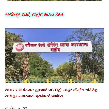
રાજેન્દ્ર શર્મા, દાહોદ લાઇવ ડેસ્ક
રેલવે સબંધી કેટલાક મુદ્દાઓને લઈ દાહોદ શહેર કોંગ્રેસ સમિતિનું
રેલવે મુખ્ય કારખાના પ્રબંધકને આવેદન…
દાહોદ તા.22