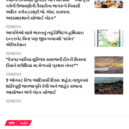
પર્વની ઉજવણીની તૈયારીના ભાગરૂપે નિવાસી
અધિક કલેકટરશ્રી જે. એમ. રાવલના
અધ્યક્ષસ્થાને યોજાઈ બેઠક*
05/08/2026
આપત્તિઓ સામે ભારતનું નવું ડિજિટલ હથિયાર:
ઇન્ટરનેટ વિના પણ જીવ બચાવશે ‘સચેત’
એપ્લિકેશન
05/08/2026
*દેવગઢ બારિયા મુસ્લિમ સમાજની દીકરી મિસબા
દીવાને મલેશિયા મા મેળવ્યો પ્રથમ નંબર**
03/08/2026
9 ઓગસ્ટ વિશ્વ આદિવાસી દિવસ શહેરા તાલુકામાં
શાંતિપૂર્ણ જનજાગૃતિ રેલી અને જાહેર સભાના
આયોજન અંગે બેઠક યોજાઈ
02/08/2026
दाहोद
દાહોદ