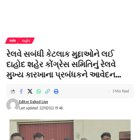
दाहोद
દાહોદ
રેલવે સબંધી કેટલાક મુદ્દાઓને લઈ
દાહોદ શહેર કોંગ્રેસ સમિતિનું રેલવે
મુખ્ય કારખાના પ્રબંધકને આવેદન…
3 Min Read
Editor Dahod Live
Last updated: 22/11/2022 19:48