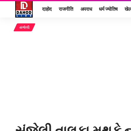
दाहोद
राजनीति
अपराध
धर्म ज्योतिष
खे
સંજેલી
સંજેલી તાલુકા મથકે ન