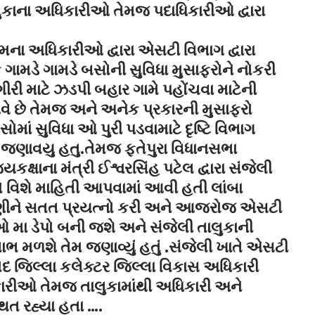
ાલુકાના અધિકારીઓ તેમજ પદાધિકારીઓ દ્વારા
ના અધિકારીઓ દ્વારા એસટી વિભાગ દ્વારા
 ગામડે ગામડે બસોની સુવિધા મુસાફરોને નોકરી
રી માટે ઝડપી બહાર ગામે પહોંચવા માટેની
 આવે છે તેમજ અને અનેક પ્રકારની મુસાફરો
માં સુવિધા ઓ પુરી પડવામાટે દૃષ્ટિ વિભાગ
ેમ જણાવયુ હતુ.તેમજ ફતેપુરા વિધાનસભા
ક્ષાના મંત્રી ઈશ્વરસિંહ પટેલ દ્વારા સંજેલી
મો વિશે માહિતી આપવામાં આવી હતી લાંબા
ણીને સતત પ્રયત્નો કરી અને આજરોજ એસટી
ાઓ મા ડેપો બની જશે અને સંજેલી તાલુકાની
ભ મળશે તેમ જણાવ્યું હતું .સંજેલી ખાતે એસટી
હોદ જિલ્લા કલેક્ટર જિલ્લા વિકાસ અધિકારી
ારીઓ તેમજ તાલુકામાંથી અધિકારી અને
િત રહ્યા હતા ….