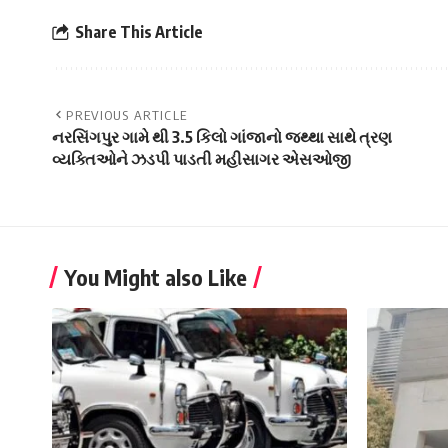
Share This Article
PREVIOUS ARTICLE
નરસિંગપુર ગામે થી 3.5 કિલો ગાંજાનો જથ્થા સાથે ત્રણ
વ્યક્તિઓને ઝડપી પાડતી મહીસાગર એસઓજી
You Might also Like