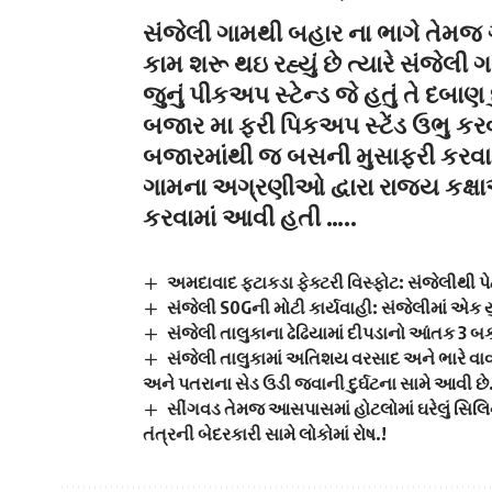
સંજેલી ગામથી બહાર ના ભાગે તેમજ
કામ શરૂ થઇ રહ્યું છે ત્યારે સંજેલી
જુનું પીકઅપ સ્ટેન્ડ જે હતું તે દબા
બજાર મા ફરી પિકઅપ સ્ટેંડ ઉભુ કર
બજારમાંથી જ બસની મુસાફરી કરવા મ
ગામના અગ્રણીઓ દ્વારા રાજ્ય કક્
કરવામાં આવી હતી …..
અમદાવાદ ફટાકડા ફેક્ટરી વિસ્ફોટ: સંજેલીથી 
સંજેલી S0Gની મોટી કાર્યવાહી: સંજેલીમાં એક 
સંજેલી તાલુકાના ઢેઢિયામાં દીપડાનો આંતક 3 
સંજેલી તાલુકામાં અતિશય વરસાદ અને ભારે વાવા
અને પતરાના સેડ ઉડી જવાની દુર્ઘટના સામે આવી છે
સીંગવડ તેમજ આસપાસમાં હોટલોમાં ઘરેલું સિ
તંત્રની બેદરકારી સામે લોકોમાં રોષ.!