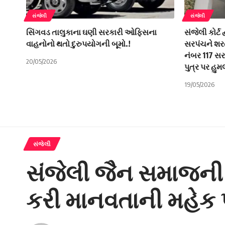
સંજેલી
સંજેલી
સિંગવડ તાલુકાના ઘણી સરકારી ઓફિસના
સંજેલી કોર્ટ
વાહનોનો થતો દુરુપયોગની બૂમો.!
સરપંચને શરતી
નંબર 117 સ
20/05/2026
પુત્ર પર હુ
19/05/2026
સંજેલી
સંજેલી જૈન સમાજની બ
કરી માનવતાની મહેક 