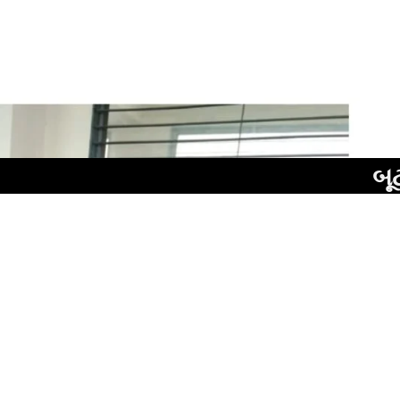
બૂટલેગરોની 