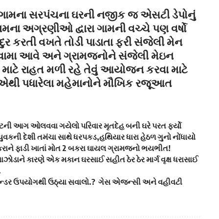
 ગામના સરપંચના ઘરની નજીક જ એસટી ડેપોનું
 ગામના અગ્રણીઓ દ્વારા ગામની વચ્ચે પણ વર્ષો
ણ દુર કરતી વખતે તોડી પાડાતા ફરી સંજેલી મેન
વામા આવે અને ગ્રામજનોને સંજેલી મેઇન
ાટે રાહત મળી રહે તેવું આયોજન કરવા માટે
ષાએથી પધારેલા મહેમાનોને મૌખિક રજૂઆત
પેટની આગ ઓલવવા ગયેલો પરિવાર મૃતદેહ બની ઘરે પરત ફર્યો
યુવકની દેશી તમંચા સાથે ધરપકડ,હથિયાર ધારા હેઠળ ગુનો નોંધાયો
બકરાને ફાડી ખાતાં મોત 2 બકરા ઘાયલ ગ્રામજનો ભયભીત!
ઝોડાને કારણે એક મકાન ઘરસાઈ સહીત ઠેર ઠેર માર્ગ વૃક્ષ ધરાસાઈ
.
લિન્ડર ઉપયોગથી ઉઠ્યા સવાલો.? ગેસ એજન્સી અને વહીવટી