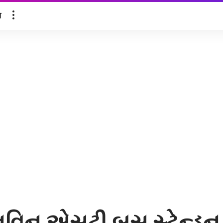
ल
વિન એસટી બસ સ્ટેન્ડનુ ખ