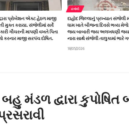
સંજેલી
 દ્વારા પ્રોબેશન એક્ટ હેઠળ માજી
દાહોદ જિલ્લાનું પ્રખ્યાત સંજેલી
 મુક્ત કરાયા. સંજેલીમાં સર્વે
ધામ ખાતે બીજના દિવસે ભવ્ય મેળ
રકારી ગૌચરની માપણી વખતે પિતા
જય બાબારી જય અલખધણી જય ર
મલો કરનાર માજી સરપંચ દોષિત.
નારા સાથે સંજેલી તાલુકામાં ભારે ગ
18/05/2026
હુ મંડળ દ્વારા કુપોષિત 
પ્રસરાવી