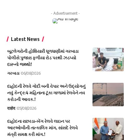
- Advertisement -
Latest News
બૂટલેગરોની હોશિયારી ધૂળધાણીમાં ગરબાડા
પોલીસે પુજારા ફળીયા રોડ પરથી ઝડપ્યો
દારૂનો જથ્થો!
ગરબાડા
06/08/2026
દાહોદની રેલવે ગોદી બની વેપાર અને ઉદ્યોગનું
નવું કેન્દ્ર:4 મહિનાના ટૂંકા ગાળામાં રેલવેને નવ
કરોડની આવક.!
दाहोद
05/08/2026
દાહોદના રાછરડા–ખેંગ રેલવે લાઇન પર
આરઓબીની તાત્કાલિક માંગ, સાંસદે રેલવે
મંત્રી સમક્ષ કરી માંગ.!