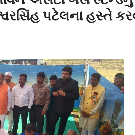
શ્વરસિંહ પટેલના હસ્તે કરવ