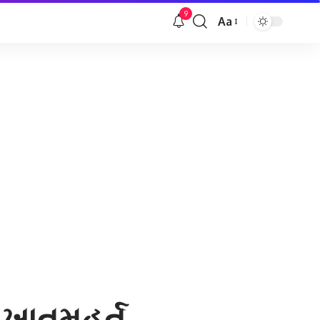
9
Aa
Font
Resizer
ાતમુહૂર્ત