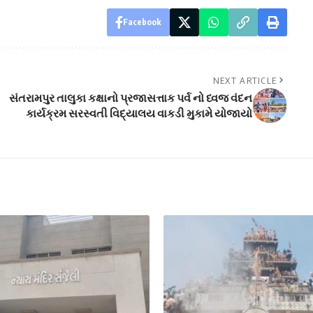
Facebook
NEXT ARTICLE
સંતરામપુર તાલુકા કક્ષાનો પ્રજાસત્તાક પર્વ નો ધ્વજ વંદન
કાર્યક્રમ સરસ્વતી વિદ્યાલય વાકડી મુકામે યોજાયો