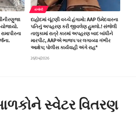
સંજેલી
 મીનીરણુજા
દાહોદમાં ચૂંટણી વચ્ચે હંગામો: AAP ઉમેદવારના
ો યોજાયો.
પતિનું અપહરણ કરી જીવલેણ હુમલો.! સંજેલી
ામાપીરના
તાલુકામાં રાત્રે કારમાં અપહરણ બાદ બાંધીને
ર્જના.
મારપીટ, AAPએ ભાજપ પર લગાવ્યા ગંભીર
આક્ષેપ; પોલીસ કાર્યવાહી અંગે રાહ*
26/04/2026
બાળકોને સ્વેટર વિતરણ