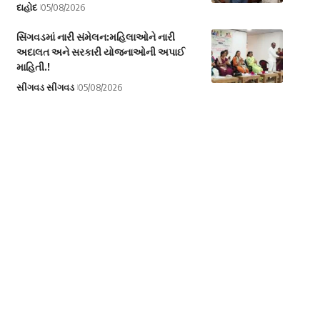
દાહોદ
05/08/2026
સિંગવડમાં નારી સંમેલન:મહિલાઓને નારી
અદાલત અને સરકારી યોજનાઓની અપાઈ
માહિતી.!
સીંગવડ સીંગવડ
05/08/2026