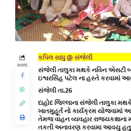
કપિલ સાધુ @ સંજેલી
SHARE
સંજેલી તાલુકા મથકે નવિન એસટી બસ સ્
ઇશ્વરસિંહ પટેલ ના હસ્તે કરવામાં આવ્ય
સંજેલી તા.26
દાહોદ જિલ્લાના સંજેલી તાલુકા મ
ખાતમુહૂર્ત નો કાર્યક્રમ યોજવામા
તેમજ વાહન વ્યવહાર રાજ્યકક્ષાના મં
તકતી અનાવરણ કરવામા આવયુ હતુ .રાજ