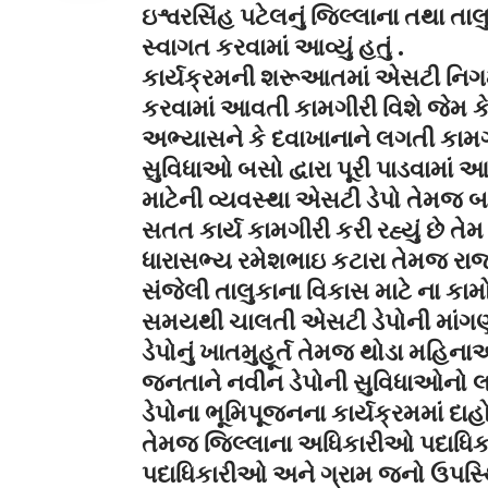
ઇશ્વરસિંહ પટેલનું જિલ્લાના તથા ત
સ્વાગત કરવામાં આવ્યું હતું .
કાર્યક્રમની શરૂઆતમાં એસટી નિગમ
કરવામાં આવતી કામગીરી વિશે જેમ કે
અભ્યાસને કે દવાખાનાને લગતી કામગી
સુવિધાઓ બસો દ્વારા પૂરી પાડવામાં
માટેની વ્યવસ્થા એસટી ડેપો તેમજ બસો
સતત કાર્ય કામગીરી કરી રહ્યું છે ત
ધારાસભ્ય રમેશભાઇ કટારા તેમજ રાજ્યક
સંજેલી તાલુકાના વિકાસ માટે ના કા
સમયથી ચાલતી એસટી ડેપોની માંગ
ડેપોનું ખાતમુહૂર્ત તેમજ થોડા મહિન
જનતાને નવીન ડેપોની સુવિધાઓનો લા
ડેપોના ભૂમિપૂજનના કાર્યક્રમમાં દા
તેમજ જિલ્લાના અધિકારીઓ પદાધિક
પદાધિકારીઓ અને ગ્રામ જનો ઉપસ્થ