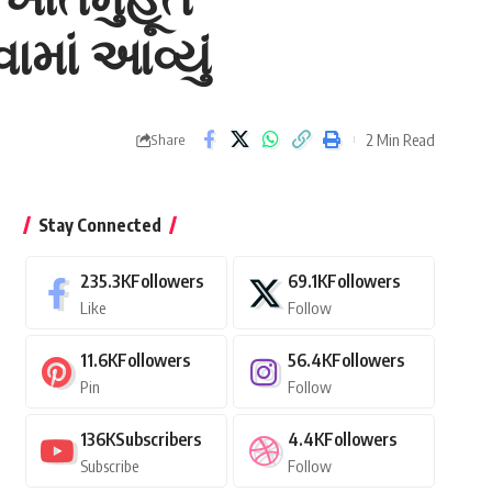
ામાં આવ્યું
2 Min Read
Share
Stay Connected
235.3K
Followers
69.1K
Followers
Like
Follow
11.6K
Followers
56.4K
Followers
Pin
Follow
136K
Subscribers
4.4K
Followers
Subscribe
Follow