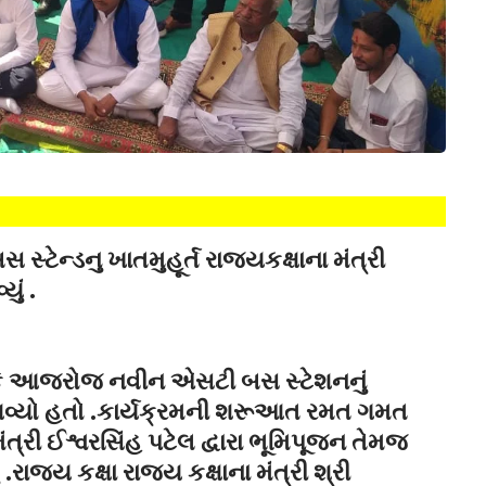
ટેન્ડનુ ખાતમુહૂર્ત રાજ્યકક્ષાના મંત્રી
ું .
થકે આજરોજ નવીન એસટી બસ સ્ટેશનનું
ં આવ્યો હતો .કાર્યક્રમની શરૂઆત રમત ગમત
ત્રી ઈશ્વરસિંહ પટેલ દ્વારા ભૂમિપૂજન તેમજ
્ય કક્ષા રાજ્ય કક્ષાના મંત્રી શ્રી