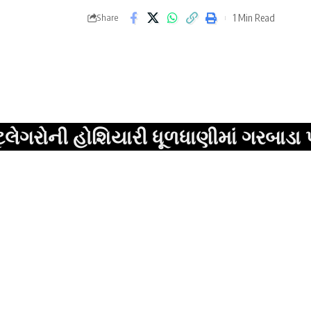
1 Min Read
Share
હોશિયારી ધૂળધાણીમાં ગરબાડા પોલીસે પુ