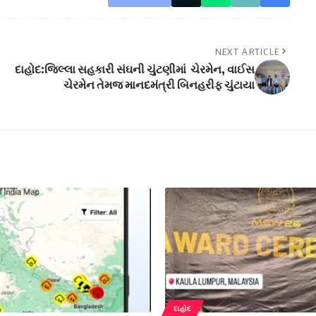
NEXT ARTICLE
દાહોદ:જિલ્લા સહકારી સંઘની ચુંટણીમાં ચેરમેન, વાઈસ
ચેરમેન તેમજ માનદમંત્રી બિનહરીફ ચુંટાયા
દાહોદ