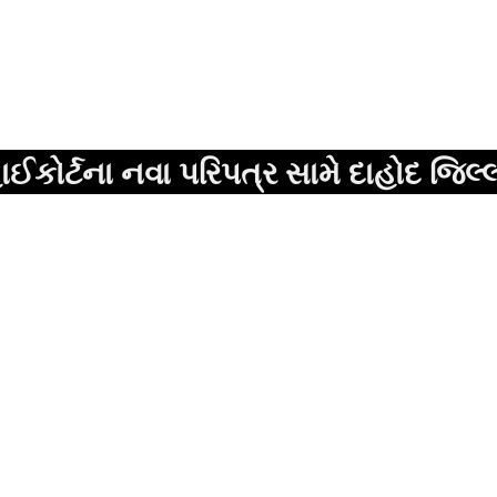
ા નવા પરિપત્ર સામે દાહોદ જિલ્લા વકીલ 