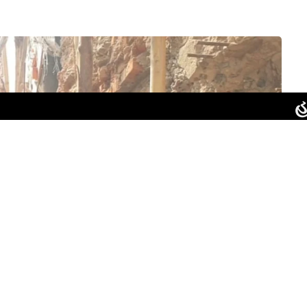
હાઈકોર્ટન