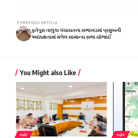
PREVIOUS ARTICLE
ફતેપુરા તાલુકા પંચાયતના સભાખંડમાં પ્રમુખની
અધ્યક્ષતામાં મળેલ સામાન્ય સભા યોજાઈ
You Might also Like
દાહોદ
દાહોદ