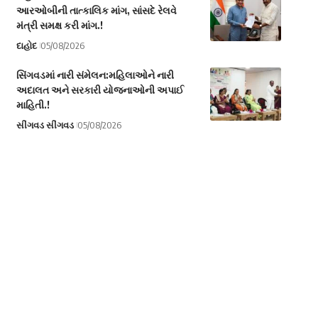
આરઓબીની તાત્કાલિક માંગ, સાંસદે રેલવે
મંત્રી સમક્ષ કરી માંગ.!
દાહોદ
05/08/2026
સિંગવડમાં નારી સંમેલન:મહિલાઓને નારી
અદાલત અને સરકારી યોજનાઓની અપાઈ
માહિતી.!
સીંગવડ સીંગવડ
05/08/2026