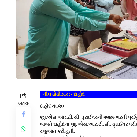
નીલ ડોડીયાર :- દાહોદ
SHARE
દાહોદ તા.૨૦
જી.એસ.આર.ટી.સી. ડ્રાઈવરની ૨૨૪૯ ભરતી પ્રક્રિયા
બાબતે દાહોદના જી.એસ.આર.ટી.સી. ડ્રાઈવર પરીક્ષ
રજુઆત કરી હતી.