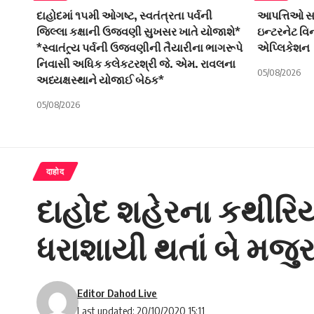
દાહોદમાં ૧૫મી ઓગષ્ટ, સ્વતંત્રતા પર્વની
આપત્તિઓ સામ
જિલ્લા કક્ષાની ઉજવણી સુખસર ખાતે યોજાશે*
ઇન્ટરનેટ વ
*સ્વાતંત્ર્ય પર્વની ઉજવણીની તૈયારીના ભાગરૂપે
એપ્લિકેશન
નિવાસી અધિક કલેકટરશ્રી જે. એમ. રાવલના
05/08/2026
અધ્યક્ષસ્થાને યોજાઈ બેઠક*
05/08/2026
दाहोद
દાહોદ શહેરના કથીરિય
ધરાશાયી થતાં બે મજુ
Editor Dahod Live
Last updated: 20/10/2020 15:11