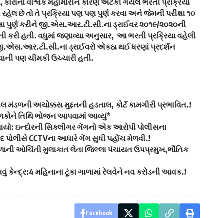
ોરોના વૈશ્વિક મહામારીને કારણે અટકી ગયેલ ભરતી પ્રક્રિયા
રહેલ છે તો તે પ્રક્રિયા પણ પણ પુર્ણ કરવા અને જેમની પરીક્ષા ૧૦
ષા પુર્ણ કરીને જી.એસ.આર.ટી.સી.ના ડ્રાઈવર ૨૦૧૯/૨૦૨૦ની
તી કરી હતી. વધુમાં જણાવ્યા અનુસાર, આ ભરતી પ્રક્રિયા વહેલી
 જી.એસ.આર.ટી.સી.ના ડ્રાઈવરો એકઠા થઈ ધરણાં પ્રદર્શન
વાની પણ ચીમકી ઉચ્ચારી હતી.
ીલ મંડળની અચોક્કસ મુદ્દતની હડતાલ, કોર્ટ કામગીરી પ્રભાવિત.!
ાળકોને તિથિ ભોજન આપવામાં આવ્યું*
ેલાયો: ઇન્દોરની સિક્લીગર ગેંગનો એક આરોપી પોલીસના
દ પોલીસે CCTVના આધારે ગેંગ સુધી પહોંચ મેળવી.!
શાળાની ઓચિંતી મુલાકાત લેતા જિલ્લા પંચાયત ઉપપ્રમુખ,ભૌતિક
વું કેન્દ્ર:4 મહિનાના ટૂંકા ગાળામાં રેલવેને નવ કરોડની આવક.!
Facebook