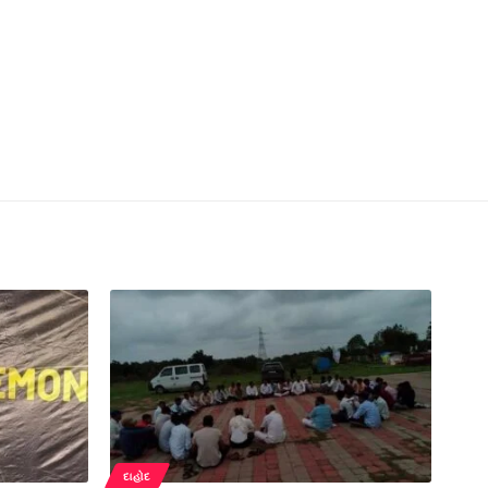
દાહોદ