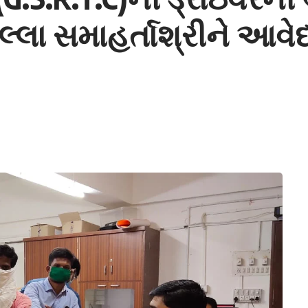
 જિલ્લા સમાહર્તાશ્રીને 