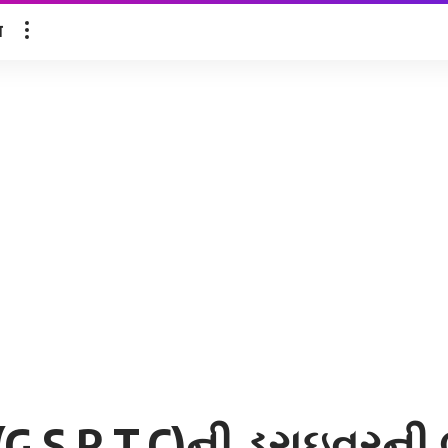
ल
.S.R.T.C)ની ડ્રાઇવરની