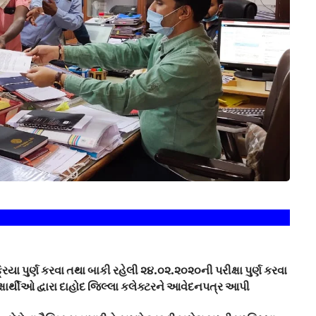
 પુર્ણ કરવા તથા બાકી રહેલી ૨૪.૦૨.૨૦૨૦ની પરીક્ષા પુર્ણ કરવા
ાર્થીઓ દ્વારા દાહોદ જિલ્લા કલેક્ટરને આવેદનપત્ર આપી