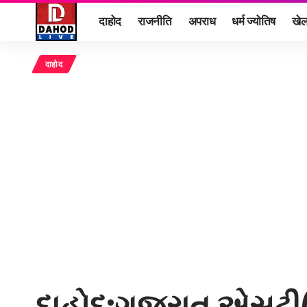
दाहोद
राजनीति
अपराध
धर्म ज्योतिष
खे
दाहोद
દાહોદ:ગુજરાત એસટી(G