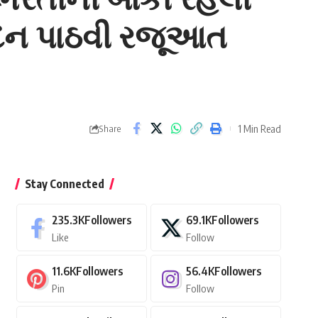
આવેદન પાઠવી રજૂઆત
1 Min Read
Share
Stay Connected
235.3K
Followers
69.1K
Followers
Like
Follow
11.6K
Followers
56.4K
Followers
Pin
Follow