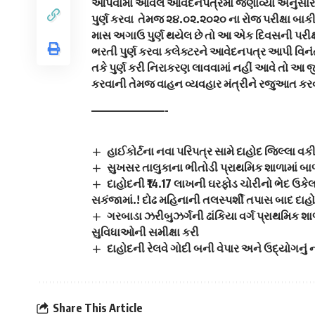
આપવામાં આવેલ આવેદનપત્રમાં જણાવ્યા અનુસાર, ક
પુર્ણ કરવા તેમજ ૨૪.૦૨.૨૦૨૦ ના રોજ પરીક્ષા બાકી 
માસ અગાઉ પુર્ણ થયેલ છે તો આ એક દિવસની પરીક્
ભરતી પુર્ણ કરવા કલેક્ટરને આવેદનપત્ર આપી વિનં
તકે પુર્ણ કરી નિરાકરણ લાવવામાં નહીં આવે તો આ
કરવાની તેમજ વાહન વ્યવહાર મંત્રીને રજુઆત કર
————————-
હાઈકોર્ટના નવા પરિપત્ર સામે દાહોદ જિલ્લા વક
સુખસર તાલુકાના ભીતોડી પ્રાથમિક શાળામાં બ
દાહોદની ₹14.17 લાખની ઘરફોડ ચોરીનો ભેદ ઉક
સકંજામાં.! દોઢ મહિનાની તલસ્પર્શી તપાસ બાદ દાહો
ગરબાડા ઝરીબુઝર્ગની ઢાંકિયા વર્ગ પ્રાથમિક 
સુવિધાઓની સમીક્ષા કરી
દાહોદની રેલવે ગોદી બની વેપાર અને ઉદ્યોગનું ન
Share This Article