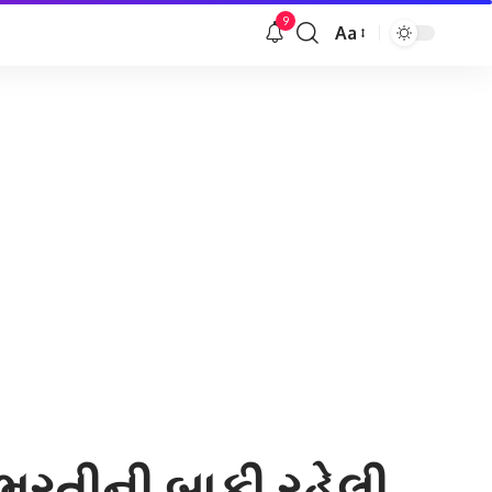
9
Aa
Font
Resizer
 ભરતીની બાકી રહેલી