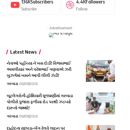
136K
Subscribers
4.4K
Followers
Subscribe
Follow
- Advertisement -
Latest News
નેતાઓ પહોંચ્યા ને બસ દોડી! વિજયભાઈ
અમલીયાર અને પરેશભાઈ ગણવાએ ઝરી
બુઝર્ગમાં બસને આપી લીલી ઝંડી!
ગરબાડા
06/08/2026
બૂટલેગરોની હોશિયારી ધૂળધાણીમાં ગરબાડા
પોલીસે પુજારા ફળીયા રોડ પરથી ઝડપ્યો
દારૂનો જથ્થો!
ગરબાડા
06/08/2026
દાહોદના રાછરડા–ખેંગ રેલવે લાઇન પર