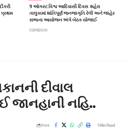
દીકરી
9 ઓગસ્ટ વિશ્વ આદિવાસી દિવસ શહેરા
ો પ્રથમ
તાલુકામાં શાંતિપૂર્ણ જનજાગૃતિ રેલી અને જાહેર
સભાના આયોજન અંગે બેઠક યોજાઈ
02/08/2026
 મકાનની દીવાલ
કોઈ જાનહાની નહિ..
1 Min Read
Share