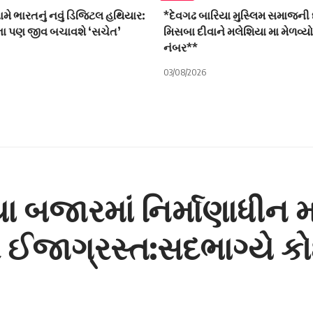
ે ભારતનું નવું ડિજિટલ હથિયાર:
*દેવગઢ બારિયા મુસ્લિમ સમાજની 
િના પણ જીવ બચાવશે ‘સચેત’
મિસબા દીવાને મલેશિયા મા મેળવ્ય
નંબર**
03/08/2026
ા બજારમાં નિર્માણાધીન
ર ઈજાગ્રસ્ત:સદભાગ્યે 