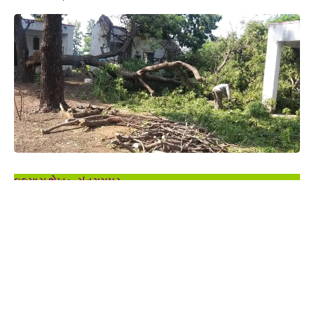
ઇલ્યાસ શેખ :- સંતરામપુર
સંતરામપુર તા.29
સંતરામપુર તાલુકાના નાનીસરસણ પશુ દવાખાનામાં સંકુલમાં વૃક્ષોનું
નિકંદન કરતા પ્રકૃતિ પ્રેમીઓમાં રોષની લાગણી ફેલાઈ જવા પામી છે.
રાજ્ય સરકાર દ્વારા એક તરફ વૃક્ષ વાવો વરસાદ લાવોના સતત પ્રયાસો
ચાલી રહ્યા છે.અને વારંવાર વૃક્ષારોપણના કાર્યક્રમ થાય છે.પરંતુ
સંતરામપુર તાલુકાના નાની સરસણ પશુ દવાખાના કર્મચારી સંકુલમાં
કોઇની પરવાનગી લીધા વિના જ ઘટાદાર વૃક્ષ કાપી નાખતા