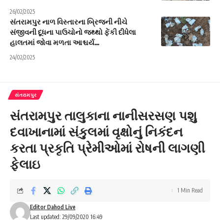
26/02/2025
સંતરામપુર નાળ વિસ્તારના બ્રિજની નીચે
સંજીવની દૂધના પાઉચોનો જથ્થો ફેંકી દીધેલા
હાલતમાં જોવા મળતા આશ્ચર્ય…
24/02/2025
સંતરામપુર
સંતરામપુર તાલુકાના નાનીસરસણ પશુ
દવાખાનામાં સંકુલમાં વૃક્ષોનું નિકંદન
કરતા પ્રકૃતિ પ્રેમીઓમાં રોષની લાગણી
ફેલાઇ
1 Min Read
Editor Dahod Live
Last updated: 29/09/2020 16:49