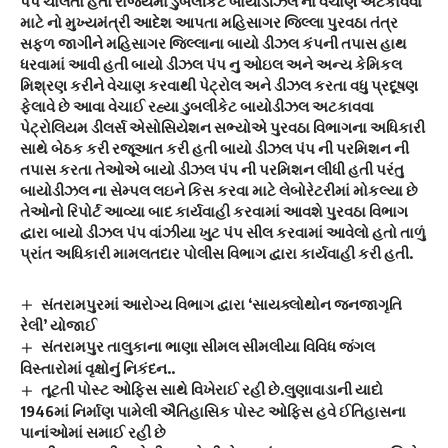
પંપ ચાલતો હતો રાજ્યમાં ડુબલીકેટ બાયોડીઝલ ના વેચાણ અટકાવવા
માટે નો મુખ્યમંત્રી આદેશ આપતા મહિસાગર જિલ્લા પુરવઠા તંત્ર
સફળ જાગીને મહિસાગર જિલ્લાના બાયો ડીઝલ કંપની તપાસ હાથ
ધરવામાં આવી હતી બાયો ડીઝલ પંપ નુ ઓઇલ અને અન્ય કેમિકલ
મિશ્રણ કરીને વેચાણ કરવાથી પેટ્રોલ અને ડીઝલ કરતા વધુ પ્રદૂષણ
ફેલાવે છે આવા વેચાઈ રહ્યા ડુબલીકેટ બાયોડીઝલ અટકાવવા
પેટ્રોલિયમ ડીલર્સ એસોસિયેશન સભ્યોએ પુરવઠા વિભાગના અધિકારી
સાથે બેઠક કરી રજૂઆત કરી હતી બાયો ડીઝલ પંપ ની પરમિશન ની
તપાસ કરતા તેઓએ બાયો ડીઝલ પંપ ની પરમિશન લીધી હતી પરંતુ
બાયોડીઝલ ના સેમ્પલ લઇને કિસ કરવા માટે લેબોરેટરીમાં મોકલ્યા છે
તેઓનો રિપોર્ટ આવ્યા બાદ કાર્યવાહી કરવામાં આવશે પુરવઠા વિભાગ
દ્વારા બાયો ડીઝલ પંપ વાંઝીયા ખુટ પંપ સીલ કરવામાં આવેલો હતો તાળું
પ્રાંત અધિકારી મામલતદાર પોલીસ વિભાગ દ્વારા કાર્યવાહી કરી હતી.
સંતરામપુરમાં આરોગ્ય વિભાગ દ્વારા ‘સાયક્લોથોન જનજાગૃતિ
રેલી’ યોજાઈ
સંતરામપુર તાલુકાના ભાણા સીમલ સીમલીયા વિવિધ જંગલ
વિસ્તારોમાં વૃક્ષોનું નિકંદન..
તૂટતી પોસ્ટ ઓફિસ સાથે વિખેરાઈ રહી છે.લુણાવાડાની યાદો
1946માં નિર્માણ પામેલી ઐતિહાસિક પોસ્ટ ઓફિસ હવે ઈતિહાસના
પાનાંઓમાં સમાઈ રહી છે