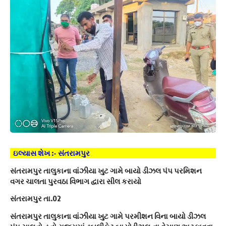
ઇલ્યાસ શેખ :- સંતરામપુર
સંતરામપુર તાલુકાના વાંઝીયા ખુટ ગામે બાયો ડીઝલ પંપ પરમિશન
વગર ચાલતા પુરવઠા વિભાગ દ્વારા સીલ કરાયો
સંતરામપુર તા.02
સંતરામપુર તાલુકાના વાંઝીયા ખુટ ગામે પરમીશન વિના બાયો ડીઝલ