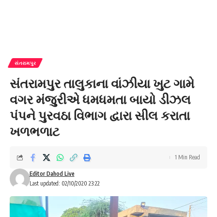
સંતરામપુર
સંતરામપુર તાલુકાના વાંઝીયા ખુટ ગામે
વગર મંજુરીએ ધમધમતા બાયો ડીઝલ
પંપને પુરવઠા વિભાગ દ્વારા સીલ કરાતા
ખળભળાટ
1 Min Read
Editor Dahod Live
Last updated: 02/10/2020 23:22