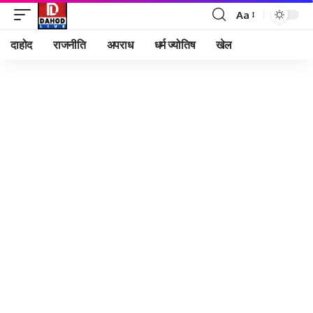
Aa
Font
Resizer
दाहोद
राजनीति
अपराध
धर्म ज्योतिष
खेल