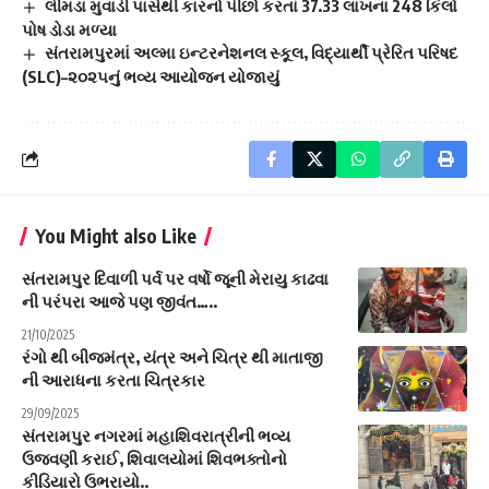
લીમડા મુવાડી પાસેથી કારનો પીછો કરતાં 37.33 લાખના 248 કિલો
પોષ ડોડા મળ્યા
સંતરામપુરમાં અલ્મા ઇન્ટરનેશનલ સ્કૂલ, વિદ્યાર્થી પ્રેરિત પરિષદ
(SLC)–૨૦૨૫નું ભવ્ય આયોજન યોજાયું
You Might also Like
સંતરામપુર દિવાળી પર્વ પર વર્ષો જૂની મેરાયુ કાઢવા
ની પરંપરા આજે પણ જીવંત…..
21/10/2025
રંગો થી બીજમંત્ર, યંત્ર અને ચિત્ર થી માતાજી
ની આરાધના કરતા ચિત્રકાર
29/09/2025
સંતરામપુર નગરમાં મહાશિવરાત્રીની ભવ્ય
ઉજવણી કરાઈ, શિવાલયોમાં શિવભક્તોનો
કીડિયારો ઉભરાયો..