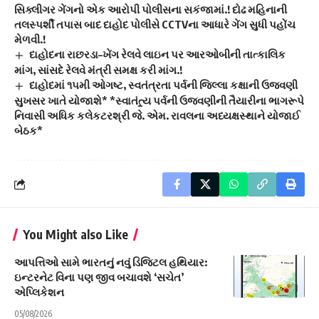
સિક્લીગર ગેંગનો એક આરોપી પોલીસના સકંજામાં.! દોઢ મહિનાની
તલસ્પર્શી તપાસ બાદ દાહોદ પોલીસે CCTVના આધારે ગેંગ સુધી પહોંચ
મેળવી.!
દાહોદના રાછરડા–ખેંગ રેલવે લાઇન પર આરઓબીની તાત્કાલિક
માંગ, સાંસદે રેલવે મંત્રી સમક્ષ કરી માંગ.!
દાહોદમાં ૧૫મી ઓગષ્ટ, સ્વતંત્રતા પર્વની જિલ્લા કક્ષાની ઉજવણી
સુખસર ખાતે યોજાશે* *સ્વાતંત્ર્ય પર્વની ઉજવણીની તૈયારીના ભાગરૂપે
નિવાસી અધિક કલેકટરશ્રી જે. એમ. રાવલના અધ્યક્ષસ્થાને યોજાઈ
બેઠક*
You Might also Like
આપત્તિઓ સામે ભારતનું નવું ડિજિટલ હથિયાર:
ઇન્ટરનેટ વિના પણ જીવ બચાવશે ‘સચેત’
એપ્લિકેશન
05/08/2026