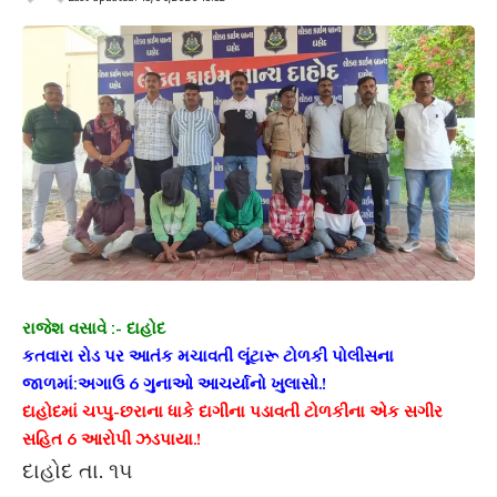
રાજેશ વસાવે :- દાહોદ
કતવારા રોડ પર આતંક મચાવતી લૂંટારૂ ટોળકી પોલીસના
જાળમાં:અગાઉ 6 ગુનાઓ આચર્યાનો ખુલાસો.!
દાહોદમાં ચપ્પુ-છરાના ધાકે દાગીના પડાવતી ટોળકીના એક સગીર
સહિત 6 આરોપી ઝડપાયા.!
દાહોદ તા. ૧૫