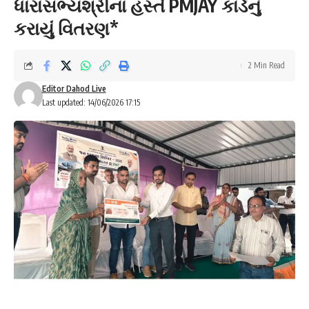
ધારાસભ્યશ્રીના હસ્તે PMJAY કાર્ડનું
કરાયું વિતરણ*
2 Min Read
Editor Dahod Live
Last updated: 14/06/2026 17:15