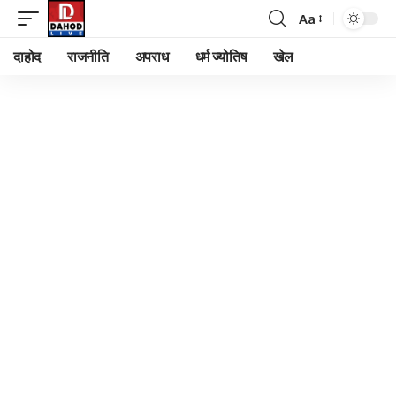
Aa
Font
Resizer
दाहोद
राजनीति
अपराध
धर्म ज्योतिष
खेल