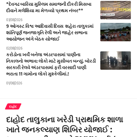
*દેવગઢ બારિયા મુસ્લિમ સમાજની દીકરી મિસબા
દીવાને મલેશિયા મા મેળવ્યો પ્રથમ નંબર**
03/08/2026
9 ઓગસ્ટ વિશ્વ આદિવાસી દિવસ શહેરા તાલુકામાં
શાંતિપૂર્ણ જનજાગૃતિ રેલી અને જાહેર સભાના
આયોજન અંગે બેઠક યોજાઈ
02/08/2026
કરોડોના ખર્ચે બનેલા અંડરપાસમાં પાણીના
નિકાલનો અભાવ: લોકો માટે મુસીબત બન્યું. બોરડી
સરકારી રેલવે અંડરપાસમાં ફરી વરસાદી પાણી
ભરાતા 11 ગામોના લોકો મુશ્કેલીમાં.!
01/08/2026
દાહોદ
દાહોદ તાલુકાના ખરેડી પ્રાથમિક શાળા
ખાતે જનકલ્યાણ શિબિર યોજાઈ :