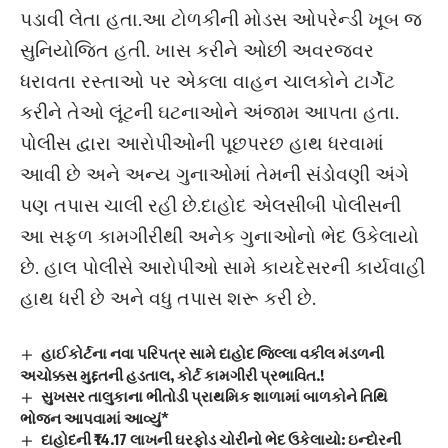
પડાવી લેતા હતા.આ ટોળકીની મોડસ ઓપરેન્ડી ખૂબ જ
સુનિયોજિત હતી. ખાસ કરીને ઓછી અવરજવર
ધરાવતા રસ્તાઓ પર એકલા વાહન ચાલકોને ટાર્ગેટ
કરીને તેઓ લૂંટની ઘટનાઓને અંજામ આપતા હતા.
પોલીસ દ્વારા આરોપીઓની પૂછપરછ હાથ ધરવામાં
આવી છે અને અન્ય ગુનાઓમાં તેમની સંડોવણી અંગે
પણ તપાસ ચાલી રહી છે.દાહોદ એલસીબી પોલીસની
આ સફળ કામગીરીથી અનેક ગુનાઓનો ભેદ ઉકેલાયો
છે. હાલ પોલીસે આરોપીઓ સામે કાયદેસરની કાર્યવાહી
હાથ ધરી છે અને વધુ તપાસ શરૂ કરી છે.
હાઈકોર્ટના નવા પરિપત્ર સામે દાહોદ જિલ્લા વકીલ મંડળની
અચોક્કસ મુદ્દતની હડતાલ, કોર્ટ કામગીરી પ્રભાવિત.!
સુખસર તાલુકાના ભીતોડી પ્રાથમિક શાળામાં બાળકોને તિથિ
ભોજન આપવામાં આવ્યું*
દાહોદની ₹14.17 લાખની ઘરફોડ ચોરીનો ભેદ ઉકેલાયો: ઇન્દોરની