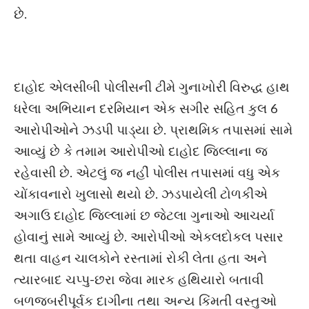
છે.
દાહોદ એલસીબી પોલીસની ટીમે ગુનાખોરી વિરુદ્ધ હાથ
ધરેલા અભિયાન દરમિયાન એક સગીર સહિત કુલ 6
આરોપીઓને ઝડપી પાડ્યા છે. પ્રાથમિક તપાસમાં સામે
આવ્યું છે કે તમામ આરોપીઓ દાહોદ જિલ્લાના જ
રહેવાસી છે. એટલું જ નહીં પોલીસ તપાસમાં વધુ એક
ચોંકાવનારો ખુલાસો થયો છે. ઝડપાયેલી ટોળકીએ
અગાઉ દાહોદ જિલ્લામાં છ જેટલા ગુનાઓ આચર્યા
હોવાનું સામે આવ્યું છે. આરોપીઓ એકલદોકલ પસાર
થતા વાહન ચાલકોને રસ્તામાં રોકી લેતા હતા અને
ત્યારબાદ ચપ્પુ-છરા જેવા મારક હથિયારો બતાવી
બળજબરીપૂર્વક દાગીના તથા અન્ય કિંમતી વસ્તુઓ