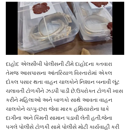
દાહોદ એલસીબી પોલીસની ટીમે દાહોદના કતવારા
તેમજ આસપાસના આંતરિયાળ વિસ્તારોમાં એકલ
દોકલ પસાર થતા વાહન ચાલકોને નિશાન બનાવી લૂંટ
ચલાવતી ટોળકીને ઝડપી પાડી છે.ઉપરોક્ત ટોળકી ખાસ
કરીને મહિલાઓ અને બાળકો સાથે આવતા વાહન
ચાલકોને ચપ્પુ-છરા જેવા મારક હથિયારોના ધાકે
દાગીના અને કિંમતી સામાન પડાવી લેતી હતી.જેના
પગલે પોલીસે ટોળકી સામે પોલીસે મોટી કાર્યવાહી કરી