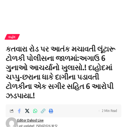
દાહોદ
કતવારા રોડ પર આતંક મચાવતી લૂંટારૂ
ટોળકી પોલીસના જાળમાં:અગાઉ 6
ગુનાઓ આચર્યાનો ખુલાસો.! દાહોદમાં
ચપ્પુ-છરાના ધાકે દાગીના પડાવતી
ટોળકીના એક સગીર સહિત 6 આરોપી
ઝડપાયા.!
2 Min Read
Editor Dahod Live
Last updated: 15/06/2026 18:52