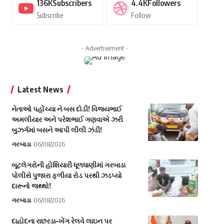
136K
Subscribers
4.4K
Followers
Subscribe
Follow
- Advertisement -
Latest News
નેતાઓ પહોંચ્યા ને બસ દોડી! વિજયભાઈ
અમલીયાર અને પરેશભાઈ ગણવાએ ઝરી
બુઝર્ગમાં બસને આપી લીલી ઝંડી!
ગરબાડા
06/08/2026
બૂટલેગરોની હોશિયારી ધૂળધાણીમાં ગરબાડા
પોલીસે પુજારા ફળીયા રોડ પરથી ઝડપ્યો
દારૂનો જથ્થો!
ગરબાડા
06/08/2026
દાહોદના રાછરડા–ખેંગ રેલવે લાઇન પર