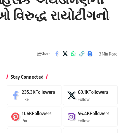
 વિરુદ્ધ રાયોટીંગનો
3 Min Read
Share
Stay Connected
235.3K
Followers
69.1K
Followers
Like
Follow
11.6K
Followers
56.4K
Followers
Pin
Follow