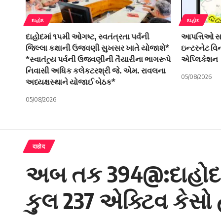
દાહોદ
દાહોદ
દાહોદમાં ૧૫મી ઓગષ્ટ, સ્વતંત્રતા પર્વની
આપત્તિઓ સામ
જિલ્લા કક્ષાની ઉજવણી સુખસર ખાતે યોજાશે*
ઇન્ટરનેટ વ
*સ્વાતંત્ર્ય પર્વની ઉજવણીની તૈયારીના ભાગરૂપે
એપ્લિકેશન
નિવાસી અધિક કલેકટરશ્રી જે. એમ. રાવલના
05/08/2026
અધ્યક્ષસ્થાને યોજાઈ બેઠક*
05/08/2026
दाहोद
અબ તક 394@:દાહોદમાં
કુલ 237 એક્ટિવ કેસો 