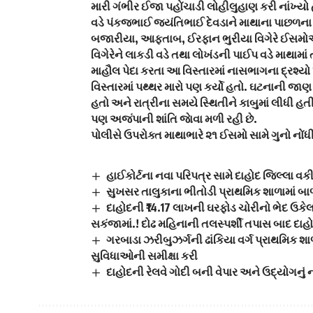
મારી ગંભીર ઈજા પહોંચાડી લોહીલુહાણ કરી નાંખ
વડે પંકજભાઈ જયંતિભાઈ દેવડાને માથાના પાછળના ભ
બજારીયા, આફતાબ, ઈરફાન ભુરીયા વિગેરે ઈસમ
વિગેરેને લાકડી વડે તથા લોખંડની પાઈપ વડે માથામ
માહૌલ પેદા કરતા આ વિસ્તારમાં નાસભાગના દ્રશ્યો 
વિસ્તારમાં પથ્થર મારો પણ કર્યો હતો. ઘટનાની જા
હતો અને રાત્રીના સમયે સ્થિતીને કાબુમાં લીધી હ
પણ અજંપાની શાંતિ જાેવા મળી રહી છે.
પોલીસે ઉપરોક્ત માથાભારે ૨૧ ઈસમો સામે ગુનો નોં
હાઈકોર્ટના નવા પરિપત્ર સામે દાહોદ જિલ્લા વક
સુખસર તાલુકાના ભીતોડી પ્રાથમિક શાળામાં બ
દાહોદની ₹14.17 લાખની ઘરફોડ ચોરીનો ભેદ ઉક
સકંજામાં.! દોઢ મહિનાની તલસ્પર્શી તપાસ બાદ દાહો
ગરબાડા ઝરીબુઝર્ગની ઢાંકિયા વર્ગ પ્રાથમિક 
સુવિધાઓની સમીક્ષા કરી
દાહોદની રેલવે ગોદી બની વેપાર અને ઉદ્યોગનું ન