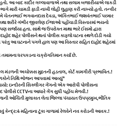
્યો હતો. આ બાદ કાદીર ગલ્લાવાળાએ તથા સલામ બજારીયાએ લાકડી
ાગે મારી ચામડી ફાડી નાખી લોહી લુહાણ કરી નાખ્યો હતો. તન્વીર
ોએ ચેતનભાઈ ભગવાનદાસ દેવડા, અંકિતભાઈ જશવંતભાઈ પરમાર
ાં તથા શરીરે ગંભીર જીવલેણ ઈજાઓ પહોંચાડી વિસ્તારમાં ભયનો
પણ સર્જાયા હતા. સાથે જ ઉપરોક્ત માથા ભારે ઈસમો દ્વારા
ણ દાહોદ શહેર પોલીસને થતાં પોલીસ કાફલો ઘટના સ્થળે દોડી ગયો
તી પરંતુ આ ઘટનાને પગલે હાલ પણ આ વિસ્તાર સહિત દાહોદ શહેરમાં
ધી તમામના ધરપકડના ચક્રોગતિમાન કર્યા છે.
ીલ મંડળની અચોક્કસ મુદ્દતની હડતાલ, કોર્ટ કામગીરી પ્રભાવિત.!
ાળકોને તિથિ ભોજન આપવામાં આવ્યું*
ેલાયો: ઇન્દોરની સિક્લીગર ગેંગનો એક આરોપી પોલીસના
દ પોલીસે CCTVના આધારે ગેંગ સુધી પહોંચ મેળવી.!
શાળાની ઓચિંતી મુલાકાત લેતા જિલ્લા પંચાયત ઉપપ્રમુખ,ભૌતિક
વું કેન્દ્ર:4 મહિનાના ટૂંકા ગાળામાં રેલવેને નવ કરોડની આવક.!