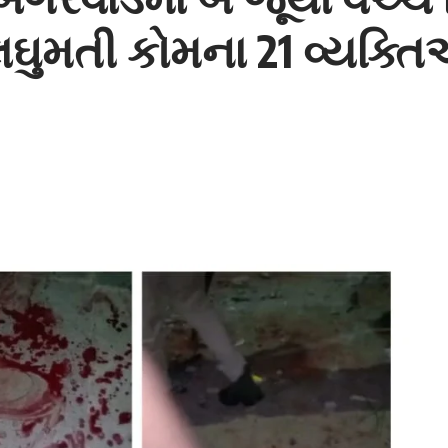
ઘુમતી કોમના 21 વ્યક્તિઓ