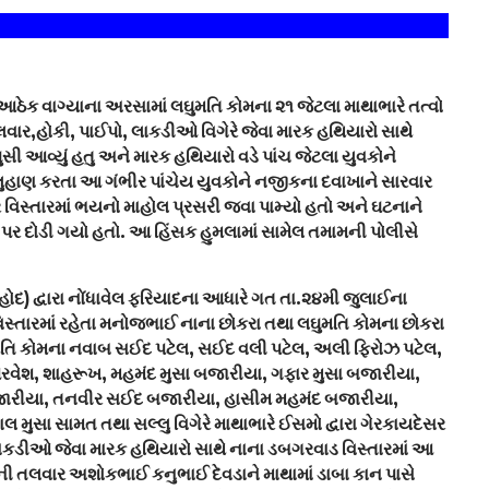
ઠેક વાગ્યાના અરસામાં લઘુમતિ કોમના ૨૧ જેટલા માથાભારે તત્વો
વાર,હોકી, પાઈપો, લાકડીઓ વિગેરે જેવા મારક હથિયારો સાથે
ુસી આવ્યું હતુ અને મારક હથિયારો વડે પાંચ જેટલા યુવકોને
લુહાણ કરતા આ ગંભીર પાંચેય યુવકોને નજીકના દવાખાને સારવાર
 વિસ્તારમાં ભયનો માહોલ પ્રસરી જવા પામ્યો હતો અને ઘટનાને
પર દોડી ગયો હતો. આ હિંસક હુમલામાં સામેલ તમામની પોલીસે
દ) દ્વારા નોંધાવેલ ફરિયાદના આધારે ગત તા.૨૪મી જુલાઈના
સ્તારમાં રહેતા મનોજભાઈ નાના છોકરા તથા લઘુમતિ કોમના છોકરા
મતિ કોમના નવાબ સઈદ પટેલ, સઈદ વલી પટેલ, અલી ફિરોઝ પટેલ,
પરવેશ, શાહરૂખ, મહમંદ મુસા બજારીયા, ગફાર મુસા બજારીયા,
રીયા, તનવીર સઈદ બજારીયા, હાસીમ મહમંદ બજારીયા,
મુસા સામત તથા સલ્લુ વિગેરે માથાભારે ઈસમો દ્વારા ગેરકાયદેસર
લાકડીઓ જેવા મારક હથિયારો સાથે નાના ડબગરવાડ વિસ્તારમાં આ
ની તલવાર અશોકભાઈ કનુભાઈ દેવડાને માથામાં ડાબા કાન પાસે