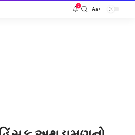
9
Aa
Font
Resizer
ચે હિંસક અથડામણનો