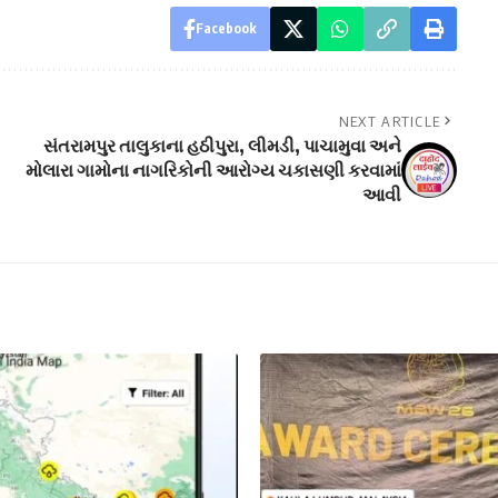
Facebook
NEXT ARTICLE
સંતરામપુર તાલુકાના હઠીપુરા, લીમડી, પાચામુવા અને
મોલારા ગામોના નાગરિકોની આરોગ્‍ય ચકાસણી કરવામાં
આવી