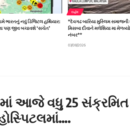
દાહોદ
ે ભારતનું નવું ડિજિટલ હથિયાર:
*દેવગઢ બારિયા મુસ્લિમ સમાજની 
િના પણ જીવ બચાવશે ‘સચેત’
મિસબા દીવાને મલેશિયા મા મેળવ્ય
નંબર**
03/08/2026
 આજે વધુ 25 સંક્રમિત 
હોસ્પિટલમાં….