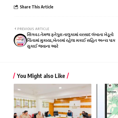
Share This Article
PREVIOUS ARTICLE
સિંગવડ તેમજ ફતેપુરા તાલુકામાં વરસાદ લંબાતા ખેડૂતો
ચિંતામાં મુકાયા,ખેતરમાં રહેલા મકાઈ સહિત અન્ય પાક
સુકાઈ જવાના આરે
You Might also Like