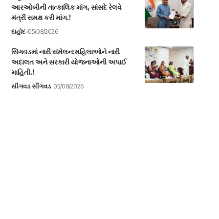
આરઓબીની તાત્કાલિક માંગ, સાંસદે રેલવે
મંત્રી સમક્ષ કરી માંગ.!
દાહોદ
05/08/2026
સિંગવડમાં નારી સંમેલન:મહિલાઓને નારી
અદાલત અને સરકારી યોજનાઓની અપાઈ
માહિતી.!
સીંગવડ સીંગવડ
05/08/2026