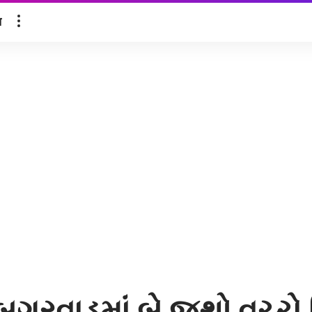
ल
ડબગરવાડમાં બે જૂથો વચ્