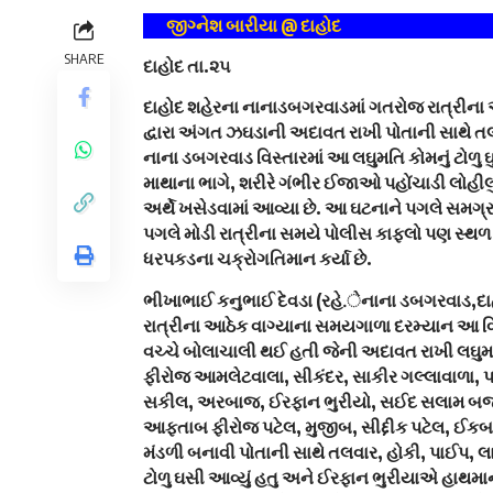
જીગ્નેશ બારીયા @ દાહોદ
SHARE
દાહોદ તા.૨૫
દાહોદ શહેરના નાનાડબગરવાડમાં ગતરોજ રાત્રીના આ
દ્વારા અંગત ઝઘડાની અદાવત રાખી પોતાની સાથે તલ
નાના ડબગરવાડ વિસ્તારમાં આ લઘુમતિ કોમનું ટોળુ ઘ
માથાના ભાગે, શરીરે ગંભીર ઈજાઓ પહોંચાડી લોહી
અર્થે ખસેડવામાં આવ્યા છે. આ ઘટનાને પગલે સમગ્ર
પગલે મોડી રાત્રીના સમયે પોલીસ કાફલો પણ સ્થળ 
ધરપકડના ચક્રોગતિમાન કર્યા છે.
ભીખાભાઈ કનુભાઈ દેવડા (રહે.ેનાના ડબગરવાડ,દાહો
રાત્રીના આઠેક વાગ્યાના સમયગાળા દરમ્યાન આ વિ
વચ્ચે બોલાચાલી થઈ હતી જેની અદાવત રાખી લઘુ
ફીરોજ આમલેટવાલા, સીકંદર, સાકીર ગલ્લાવાળા, 
સકીલ, અરબાજ, ઈરફાન ભુરીયો, સઈદ સલામ બજા
આફતાબ ફીરોજ પટેલ, મુજીબ, સીદ્દીક પટેલ, ઈકબાલ 
મંડળી બનાવી પોતાની સાથે તલવાર, હોકી, પાઈપ, 
ટોળુ ઘસી આવ્યું હતુ અને ઈરફાન ભુરીયાએ હાથમા