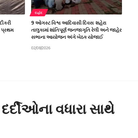
દાહોદ
દીકરી
9 ઓગસ્ટ વિશ્વ આદિવાસી દિવસ શહેરા
ો પ્રથમ
તાલુકામાં શાંતિપૂર્ણ જનજાગૃતિ રેલી અને જાહેર
સભાના આયોજન અંગે બેઠક યોજાઈ
02/08/2026
દર્દીઓના વધારા સાથે