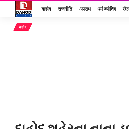
दाहोद
राजनीति
अपराध
धर्म ज्योतिष
खे
दाहोद
દાહોદ શહેરના નાના 