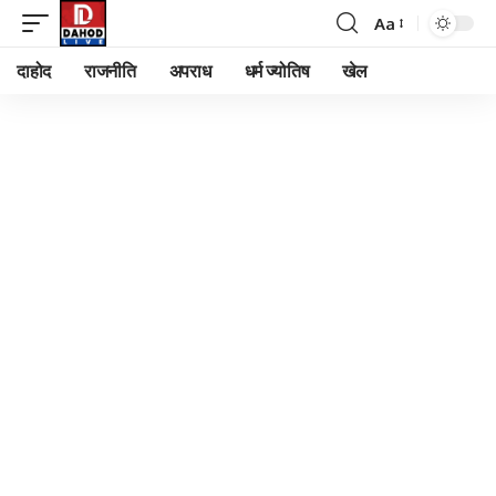
Aa
Font
Resizer
दाहोद
राजनीति
अपराध
धर्म ज्योतिष
खेल