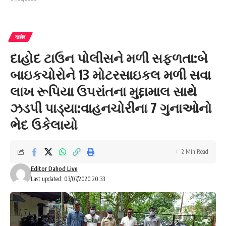
दाहोद
દાહોદ ટાઉન પોલીસને મળી સફળતા:બે
બાઇકચોરોને 13 મોટરસાઇકલ મળી સવા
લાખ રૂપિયા ઉપરાંતના મુદ્દામાલ સાથે
ઝડપી પાડ્યા:વાહનચોરીના 7 ગુનાઓનો
ભેદ ઉકેલાયો
2 Min Read
Editor Dahod Live
Last updated: 03/07/2020 20:33