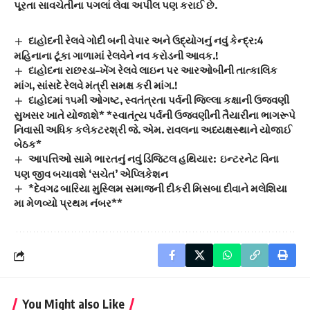
પૂરતા સાવચેતીના પગલાં લેવા અપીલ પણ કરાઈ છે.
દાહોદની રેલવે ગોદી બની વેપાર અને ઉદ્યોગનું નવું કેન્દ્ર:4
મહિનાના ટૂંકા ગાળામાં રેલવેને નવ કરોડની આવક.!
દાહોદના રાછરડા–ખેંગ રેલવે લાઇન પર આરઓબીની તાત્કાલિક
માંગ, સાંસદે રેલવે મંત્રી સમક્ષ કરી માંગ.!
દાહોદમાં ૧૫મી ઓગષ્ટ, સ્વતંત્રતા પર્વની જિલ્લા કક્ષાની ઉજવણી
સુખસર ખાતે યોજાશે* *સ્વાતંત્ર્ય પર્વની ઉજવણીની તૈયારીના ભાગરૂપે
નિવાસી અધિક કલેકટરશ્રી જે. એમ. રાવલના અધ્યક્ષસ્થાને યોજાઈ
બેઠક*
આપત્તિઓ સામે ભારતનું નવું ડિજિટલ હથિયાર: ઇન્ટરનેટ વિના
પણ જીવ બચાવશે ‘સચેત’ એપ્લિકેશન
*દેવગઢ બારિયા મુસ્લિમ સમાજની દીકરી મિસબા દીવાને મલેશિયા
મા મેળવ્યો પ્રથમ નંબર**
You Might also Like