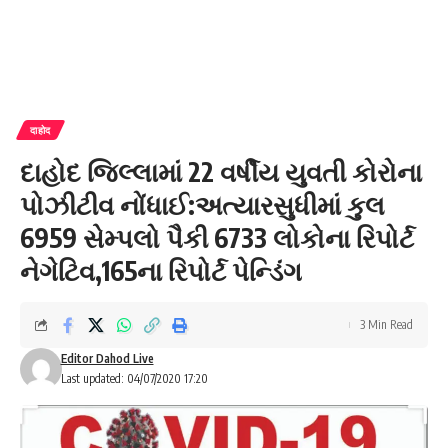
दाहोद
દાહોદ જિલ્લામાં 22 વર્ષીય યુવતી કોરોના
પોઝીટીવ નોંધાઈ:અત્યારસુધીમાં કુલ
6959 સેમ્પલો પૈકી 6733 લોકોના રિપોર્ટ
નેગેટિવ,165ના રિપોર્ટ પેન્ડિંગ
3 Min Read
Editor Dahod Live
Last updated: 04/07/2020 17:20