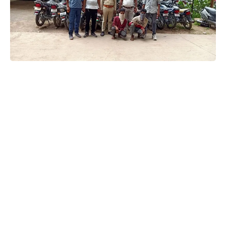
જીગ્નેશ બારીયા @ દાહોદ
દાહોદ તા.૦૩
દાહોદ શહેર સહિત દાહોદ તાલુકામાં છેલ્લા કેટલાક સમયથી
મોટરસાઈકલ ચોરો સક્રિય બની તાલુકામાંથી ઘણી મોટરસાઈકલોની
ચોરી કરી હતી. આ બનાવોની ગંભીરતાને ધ્યાને લઈ દાહોદ જિલ્લા
પોલિસ અધિક્ષક હિતેશ જાયસરની સુચના અને માર્ગદર્શન હેઠળ દાહોદ
શહેર પોલીસે દાહોદ શહેર સહિત તાલુકામાં જુદી જુદી ટીમો બનાવી
કોમ્બીંગ હાથ ધરતા મળેલ બાતમીના આધારે દાહોદ શહેરમાંથી બે
શંકાસ્પદ ઈસમોને ચોરીની મોટરસાઈકલ સાથે ઝડપી પાડી તેઓની
સઘન પુછપરછ કરતાં પોલીસ ચોંકી ઉઠી હતી. આ બંન્ને ઈસમો પૈકી
બીજા એક સાગરિતની મદદથી આ ચોર ઈસમોએ દાહોદ શહેર સહિત
તાલુકામાંથી કુલ ૧૩ મોટરસાઈકલો ચોરી કરી હોવાની કબુલાત કરતા
પોલીસે એકના ઘરેથી આ મોટરસાઈકલો જપ્ત કરી કુલ રૂ.૧,૨૯,૦૦૦