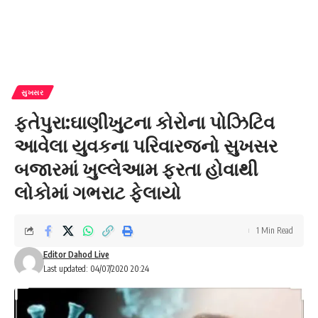
સુખસર
ફતેપુરા:ઘાણીખુટના કોરોના પોઝિટિવ
આવેલા યુવકના પરિવારજનો સુખસર
બજારમાં ખુલ્લેઆમ ફરતા હોવાથી
લોકોમાં ગભરાટ ફેલાયો
1 Min Read
Editor Dahod Live
Last updated: 04/07/2020 20:24