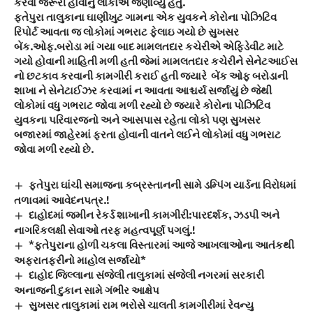
કરવા જરૂરી હોવાનું લોકોએ જણાવ્યું હતું.
ફતેપુરા તાલુકાના ઘાણીખુટ ગામના એક યુવકને કોરોના પોઝિટિવ
રિપોર્ટ આવતા જ લોકોમાં ગભરાટ ફેલાઇ ગયો છે સુખસર
બેંક.ઓફ.બરોડા માં ગયા બાદ મામલતદાર કચેરીએ એફિડેવીટ માટે
ગયો હોવાની માહિતી મળી હતી જેમાં મામલતદાર કચેરીને સેનેટઆઈસ
નો છટકાવ કરવાની કામગીરી કરાઈ હતી જ્યારે બેંક ઓફ બરોડાની
શાખા ને સેનેટાઈઝર કરવામાં ન આવતા આશ્ચર્ય સર્જાયું છે જેથી
લોકોમાં વધુ ગભરાટ જોવા મળી રહ્યો છે જ્યારે કોરોના પોઝિટિવ
યુવકના પરિવારજનો અને આસપાસ રહેતા લોકો પણ સુખસર
બજારમાં જાહેરમાં ફરતા હોવાની વાતને લઈને લોકોમાં વધુ ગભરાટ
જોવા મળી રહ્યો છે.
ફતેપુરા ઘાંચી સમાજના કબ્રસ્તાનની સામે ડમ્પિંગ યાર્ડના વિરોધમાં
તળાવમાં આવેદનપત્ર.!
દાહોદમાં જમીન રેકર્ડ શાખાની કામગીરી:પારદર્શક, ઝડપી અને
નાગરિકલક્ષી સેવાઓ તરફ મહત્વપૂર્ણ પગલું.!
*ફતેપુરાના હોળી ચકલા વિસ્તારમાં આજે આખલાઓના આતંકથી
અફરાતફરીનો માહોલ સર્જાયો*
દાહોદ જિલ્લાના સંજેલી તાલુકામાં સંજેલી નગરમાં સરકારી
અનાજની દુકાન સામે ગંભીર આક્ષેપ
સુખસર તાલુકામાં રામ ભરોસે ચાલતી કામગીરીમાં રેવન્યુ