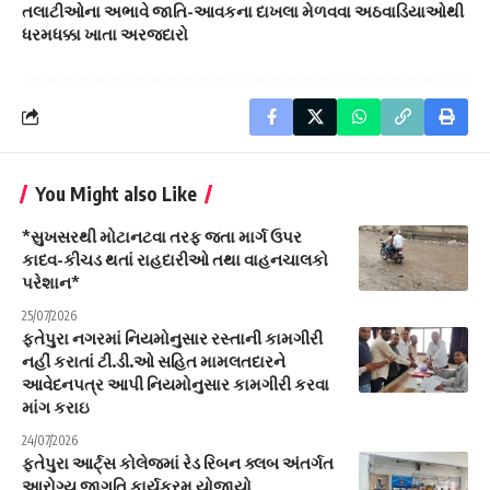
તલાટીઓના અભાવે જાતિ-આવકના દાખલા મેળવવા અઠવાડિયાઓથી
ધરમધક્કા ખાતા અરજદારો
You Might also Like
*સુખસરથી મોટાનટવા તરફ જતા માર્ગ ઉપર
કાદવ-કીચડ થતાં રાહદારીઓ તથા વાહનચાલકો
પરેશાન*
25/07/2026
ફતેપુરા નગરમાં નિયમોનુસાર રસ્તાની કામગીરી
નહીં કરાતાં ટી.ડી.ઓ સહિત મામલતદારને
આવેદનપત્ર આપી નિયમોનુસાર કામગીરી કરવા
માંગ કરાઇ
24/07/2026
ફતેપુરા આર્ટ્સ કોલેજમાં રેડ રિબન ક્લબ અંતર્ગત
આરોગ્ય જાગૃતિ કાર્યક્રમ યોજાયો