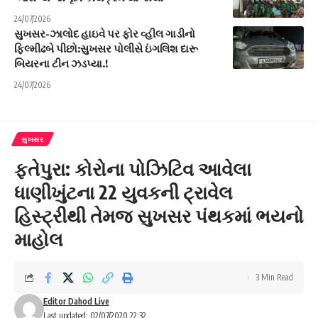
24/07/2026
સુખસર-ઝાલોદ હાઇવે પર ફોર વ્હીલ ગાડીનો
ફિલ્મીઢબે પીછો:સુખસર પોલીસે ઇંગલિશ દારૂ
બિયરના ટીન ઝડપ્યા.!
24/07/2026
સુખસર
ફતેપુરા: કોરોના પોઝિટિવ આવેલા
ધાણીખુંટના 22 યુવકની ટ્રાવેલ
હિસ્ટ્રીથી તેમજ સુખસર પંથકમાં ભયનો
માહોલ
3 Min Read
Editor Dahod Live
Last updated: 02/07/2020 22:32