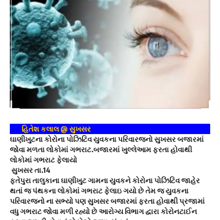
હિતેશ કલાલ @ સુખસર
ઘાણીખુટના કોરોના પોઝિટિવ યુવકના પરિવારજનો સુખસર બજારમાં
જોવા મળતા લોકોમાં ગભરાટ.બજારમાં ખુલ્લેઆમ ફરતા હોવાથી
લોકોમાં ગભરાટ ફેલાયો
સુખસર તા.14
ફતેપુરા તાલુકાના ઘાણીખુટ ગામના યુવકને કોરોના પોઝિટિવ જાહેર
થતાં જ પંથકના લોકોમાં ગભરાટ ફેલાઇ ગયો છે તેમ જ યુવકના
પરિવારજનો ના સભ્યો પણ સુખસર બજારમાં ફરતા હોવાથી પ્રજામાં
વધુ ગભરાટ જોવા મળી રહ્યો છે આરોગ્ય વિભાગ દ્વારા કોરોનટાઈન