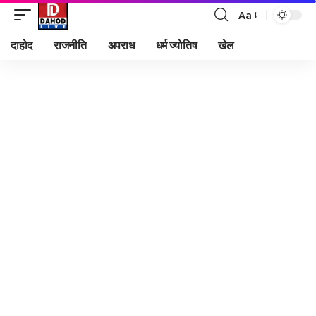
Aa
Font
Resizer
दाहोद
राजनीति
अपराध
धर्म ज्योतिष
खेल